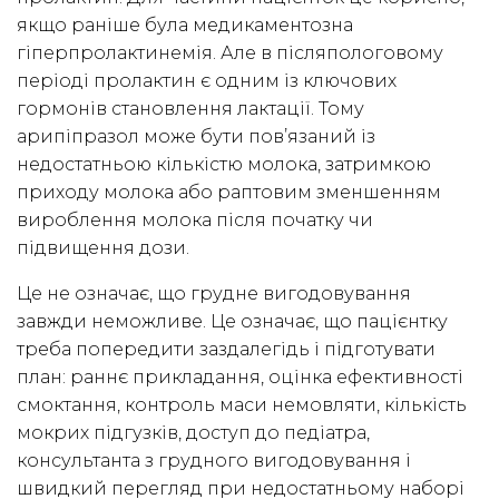
якщо раніше була медикаментозна
гіперпролактинемія. Але в післяпологовому
періоді пролактин є одним із ключових
гормонів становлення лактації. Тому
арипіпразол може бути пов’язаний із
недостатньою кількістю молока, затримкою
приходу молока або раптовим зменшенням
вироблення молока після початку чи
підвищення дози.
Це не означає, що грудне вигодовування
завжди неможливе. Це означає, що пацієнтку
треба попередити заздалегідь і підготувати
план: раннє прикладання, оцінка ефективності
смоктання, контроль маси немовляти, кількість
мокрих підгузків, доступ до педіатра,
консультанта з грудного вигодовування і
швидкий перегляд при недостатньому наборі