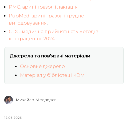
PMC: арипіпразол і лактація
.
PubMed: арипіпразол і грудне
вигодовування
.
CDC: медична прийнятність методів
контрацепції, 2024
.
Джерела та пов'язані матеріали
Основне джерело
Матеріал у бібліотеці KDM
Михайло Медведєв
12.06.2026