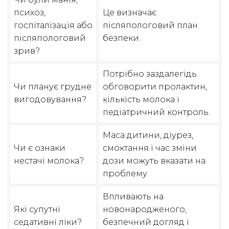
психоз,
Це визначає
госпіталізація або
післяпологовий план
післяпологовий
безпеки.
зрив?
Потрібно заздалегідь
Чи планує грудне
обговорити пролактин,
вигодовування?
кількість молока і
педіатричний контроль.
Маса дитини, діурез,
Чи є ознаки
смоктання і час зміни
нестачі молока?
дози можуть вказати на
проблему.
Впливають на
Які супутні
новонародженого,
седативні ліки?
безпечний догляд і