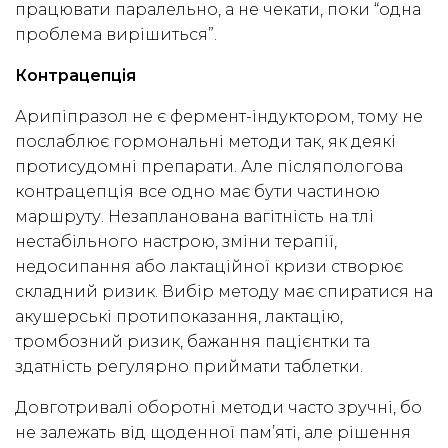
працювати паралельно, а не чекати, поки “одна
проблема вирішиться”.
Контрацепція
Арипіпразол не є фермент-індуктором, тому не
послаблює гормональні методи так, як деякі
протисудомні препарати. Але післяпологова
контрацепція все одно має бути частиною
маршруту. Незапланована вагітність на тлі
нестабільного настрою, зміни терапії,
недосипання або лактаційної кризи створює
складний ризик. Вибір методу має спиратися на
акушерські протипоказання, лактацію,
тромбозний ризик, бажання пацієнтки та
здатність регулярно приймати таблетки.
Довготривалі оборотні методи часто зручні, бо
не залежать від щоденної пам’яті, але рішення