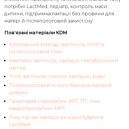
потрібні LactMed, педіатр, контроль маси
дитини, підтримка лактації без провини для
матері й післяпологовий захист сну.
Пов’язані матеріали KDM
Біполярний розлад і вагітність: літій та
післяпологовий план
Кветіапін: вагітність, лактація і метаболічний
нагляд
Літій: вагітність, пологи, лактація і рівні
Післяпологовий психоз: безпека матері й
дитини
Галакторея і пролактин: ХГЛ, ТТГ, ліки,
макропролактин і МРТ
Ліки під час лактації: як користуватися
LactMed