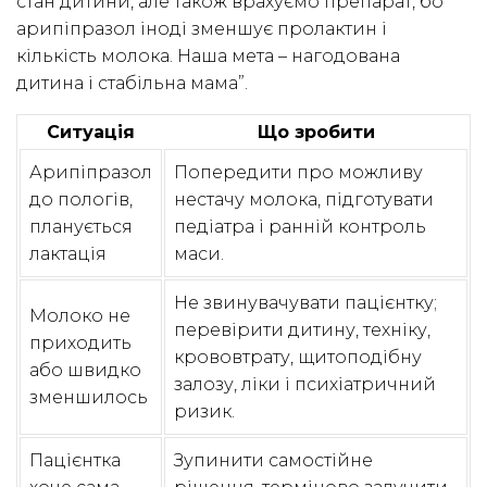
стан дитини, але також врахуємо препарат, бо
арипіпразол іноді зменшує пролактин і
кількість молока. Наша мета – нагодована
дитина і стабільна мама”.
Ситуація
Що зробити
Арипіпразол
Попередити про можливу
до пологів,
нестачу молока, підготувати
планується
педіатра і ранній контроль
лактація
маси.
Не звинувачувати пацієнтку;
Молоко не
перевірити дитину, техніку,
приходить
крововтрату, щитоподібну
або швидко
залозу, ліки і психіатричний
зменшилось
ризик.
Пацієнтка
Зупинити самостійне