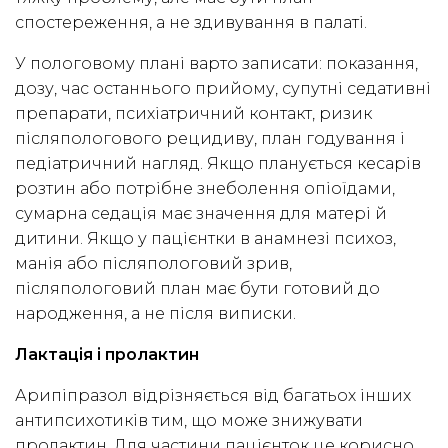
спостереження, а не здивування в палаті.
У пологовому плані варто записати: показання,
дозу, час останнього прийому, супутні седативні
препарати, психіатричний контакт, ризик
післяпологового рецидиву, план годування і
педіатричний нагляд. Якщо планується кесарів
розтин або потрібне знеболення опіоїдами,
сумарна седація має значення для матері й
дитини. Якщо у пацієнтки в анамнезі психоз,
манія або післяпологовий зрив,
післяпологовий план має бути готовий до
народження, а не після виписки.
Лактація і пролактин
Арипіпразол відрізняється від багатьох інших
антипсихотиків тим, що може знижувати
пролактин. Для частини пацієнток це корисно,