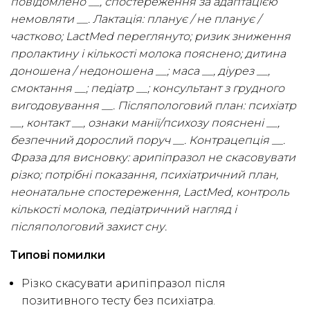
повідомлено __, спостереження за адаптацією
немовляти __. Лактація: планує / не планує /
частково; LactMed переглянуто; ризик зниження
пролактину і кількості молока пояснено; дитина
доношена / недоношена __; маса __, діурез __,
смоктання __; педіатр __; консультант з грудного
вигодовування __. Післяпологовий план: психіатр
__, контакт __, ознаки манії/психозу пояснені __,
безпечний дорослий поруч __. Контрацепція __.
Фраза для висновку: арипіпразол не скасовувати
різко; потрібні показання, психіатричний план,
неонатальне спостереження, LactMed, контроль
кількості молока, педіатричний нагляд і
післяпологовий захист сну.
Типові помилки
Різко скасувати арипіпразол після
позитивного тесту без психіатра.