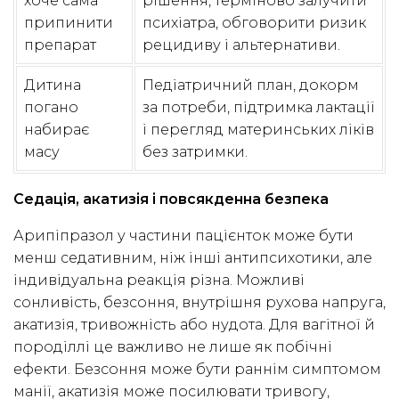
хоче сама
рішення, терміново залучити
припинити
психіатра, обговорити ризик
препарат
рецидиву і альтернативи.
Дитина
Педіатричний план, докорм
погано
за потреби, підтримка лактації
набирає
і перегляд материнських ліків
масу
без затримки.
Седація, акатизія і повсякденна безпека
Арипіпразол у частини пацієнток може бути
менш седативним, ніж інші антипсихотики, але
індивідуальна реакція різна. Можливі
сонливість, безсоння, внутрішня рухова напруга,
акатизія, тривожність або нудота. Для вагітної й
породіллі це важливо не лише як побічні
ефекти. Безсоння може бути раннім симптомом
манії, акатизія може посилювати тривогу,