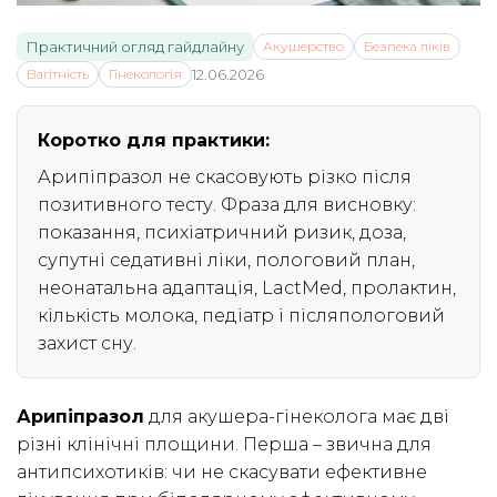
Практичний огляд гайдлайну
Акушерство
Безпека ліків
Вагітність
Гінекологія
12.06.2026
Коротко для практики:
Арипіпразол не скасовують різко після
позитивного тесту. Фраза для висновку:
показання, психіатричний ризик, доза,
супутні седативні ліки, пологовий план,
неонатальна адаптація, LactMed, пролактин,
кількість молока, педіатр і післяпологовий
захист сну.
Арипіпразол
для акушера-гінеколога має дві
різні клінічні площини. Перша – звична для
антипсихотиків: чи не скасувати ефективне