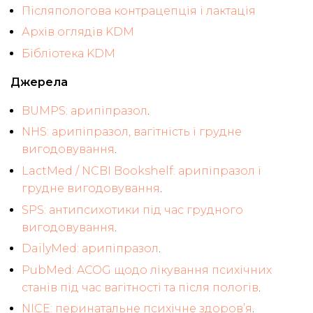
Післяпологова контрацепція і лактація
Архів оглядів KDM
Бібліотека KDM
Джерела
BUMPS: арипіпразол
.
NHS: арипіпразол, вагітність і грудне
вигодовування
.
LactMed / NCBI Bookshelf: арипіпразол і
грудне вигодовування
.
SPS: антипсихотики під час грудного
вигодовування
.
DailyMed: арипіпразол
.
PubMed: ACOG щодо лікування психічних
станів під час вагітності та після пологів
.
NICE: перинатальне психічне здоров’я
.