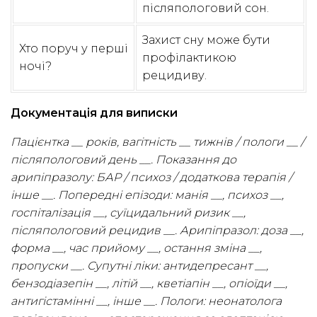
післяпологовий сон.
Захист сну може бути
Хто поруч у перші
профілактикою
ночі?
рецидиву.
Документація для виписки
Пацієнтка __ років, вагітність __ тижнів / пологи __ /
післяпологовий день __. Показання до
арипіпразолу: БАР / психоз / додаткова терапія /
інше __. Попередні епізоди: манія __, психоз __,
госпіталізація __, суїцидальний ризик __,
післяпологовий рецидив __. Арипіпразол: доза __,
форма __, час прийому __, остання зміна __,
пропуски __. Супутні ліки: антидепресант __,
бензодіазепін __, літій __, кветіапін __, опіоїди __,
антигістамінні __, інше __. Пологи: неонатолога