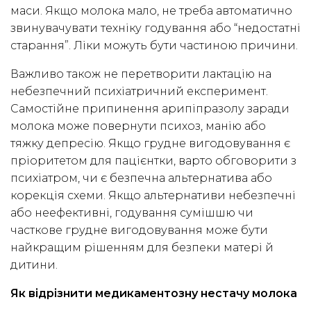
маси. Якщо молока мало, не треба автоматично
звинувачувати техніку годування або “недостатні
старання”. Ліки можуть бути частиною причини.
Важливо також не перетворити лактацію на
небезпечний психіатричний експеримент.
Самостійне припинення арипіпразолу заради
молока може повернути психоз, манію або
тяжку депресію. Якщо грудне вигодовування є
пріоритетом для пацієнтки, варто обговорити з
психіатром, чи є безпечна альтернатива або
корекція схеми. Якщо альтернативи небезпечні
або неефективні, годування сумішшю чи
часткове грудне вигодовування може бути
найкращим рішенням для безпеки матері й
дитини.
Як відрізнити медикаментозну нестачу молока