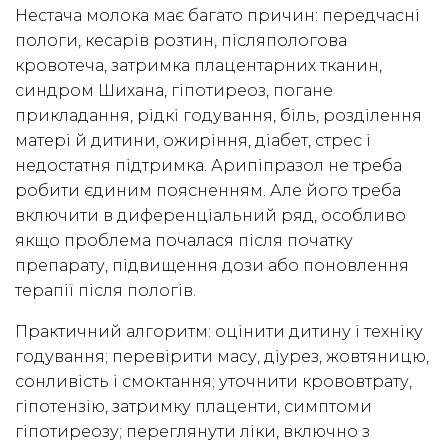
Нестача молока має багато причин: передчасні
пологи, кесарів розтин, післяпологова
кровотеча, затримка плацентарних тканин,
синдром Шихана, гіпотиреоз, погане
прикладання, рідкі годування, біль, розділення
матері й дитини, ожиріння, діабет, стрес і
недостатня підтримка. Арипіпразол не треба
робити єдиним поясненням. Але його треба
включити в диференціальний ряд, особливо
якщо проблема почалася після початку
препарату, підвищення дози або поновлення
терапії після пологів.
Практичний алгоритм: оцінити дитину і техніку
годування; перевірити масу, діурез, жовтяницю,
сонливість і смоктання; уточнити крововтрату,
гіпотензію, затримку плаценти, симптоми
гіпотиреозу; переглянути ліки, включно з