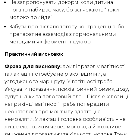
Не запропонувати докорм, коли дитина
погано набирає масу, бо всі чекають “поки
молоко прийде”.
Забути про післяпологову контрацепцію, бо
препарат не взаємодіє з гормональними
методами як фермент-індуктор.
Практичний висновок
Фраза для висновку:
арипіпразол у вагітності
та лактації потребує не різкої відміни, а
узгодженого маршруту. У вагітності треба
з’ясувати показання, психіатричний ризик, дозу,
супутні ліки та пологовий план. Після експозиції
наприкінці вагітності треба попередити
неонатолога про можливу адаптацію
немовляти. У лактації головна особливість – не
лише експозиція через молоко, а й можливе
зниження пролактину та кількості молока. Тому