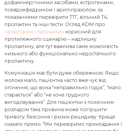
дофамінергічними засобами, естрогенами,
псевдоефедрином і арипіпразолом; за
показаннями перевірити ТТГ, вільний Т4,
пролактин та інші тести. Огляд KDM про
галакторею і пролактин
корисний для
протилежного сценарію – надлишку
пролактину, але тут важлива саме можливість
низького або функціонально недостатнього
пролактину.
Комунікація має бути дуже обережною. Якщо
молока мало, пацієнтка часто вже чує від
оточення, що вона “неправильно годує”, “мало
старається” або “не хоче грудного
вигодовування”. Для пацієнтки з психічним
розладом така провина може погіршити
тривогу, безсоння і ризик рецидиву. Краще
сказати прямо: “Ми перевіримо прикладання і