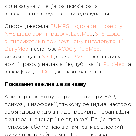
коли залучати педіатра, психіатра та
консультанта з грудного вигодовування.
Опорні джерела:
BUMPS щодо арипіпразолу
,
NHS щодо арипіпразолу
,
LactMed
,
SPS щодо
антипсихотиків при грудному вигодовуванні
,
DailyMed
, настанова
ACOG у PubMed
,
рекомендації
NICE
, огляд
PMC
щодо впливу
арипіпразолу на лактацію, публікація
PubMed
та
класифікації
CDC
щодо контрацепції.
Показання важливіше за назву
Арипіпразол можуть призначати при БАР,
психозі, шизофренії, тяжкому рецидиві настрою
або як додаток до антидепресивної терапії. Для
акушера ці сценарії не однакові. Пацієнтка з
психозом або манією в анамнезі має високий
ризик при різкій відміні. Пацієнтка, яка