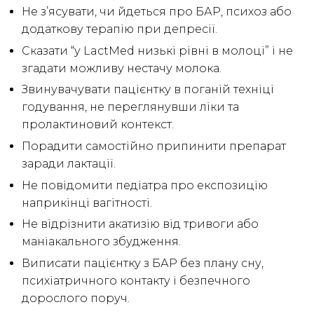
Не з’ясувати, чи йдеться про БАР, психоз або
додаткову терапію при депресії.
Сказати “у LactMed низькі рівні в молоці” і не
згадати можливу нестачу молока.
Звинувачувати пацієнтку в поганій техніці
годування, не переглянувши ліки та
пролактиновий контекст.
Порадити самостійно припинити препарат
заради лактації.
Не повідомити педіатра про експозицію
наприкінці вагітності.
Не відрізнити акатизію від тривоги або
маніакального збудження.
Виписати пацієнтку з БАР без плану сну,
психіатричного контакту і безпечного
дорослого поруч.