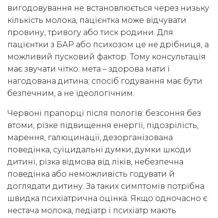
вигодовування не встановлюється через низьку
кількість молока, пацієнтка може відчувати
провину, тривогу або тиск родини. Для
пацієнтки з БАР або психозом це не дрібниця, а
можливий пусковий фактор. Тому консультація
має звучати чітко: мета – здорова мати і
нагодована дитина; спосіб годування має бути
безпечним, а не ідеологічним.
Червоні прапорці після пологів: безсоння без
втоми, різке підвищення енергії, підозрілість,
марення, галюцинації, дезорганізована
поведінка, суїцидальні думки, думки шкоди
дитині, різка відмова від ліків, небезпечна
поведінка або неможливість годувати й
доглядати дитину. За таких симптомів потрібна
швидка психіатрична оцінка. Якщо одночасно є
нестача молока, педіатр і психіатр мають