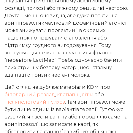
лікування при біполярному афективному
розладі, психозі або тяжкому рецидиві настрою.
Друга – менш очевидна, але дуже практична:
арипіпразол як частковий дофаміновий агоніст
може знижувати пролактин і в окремих
пацієнток погіршувати становлення або
підтримку грудного вигодовування. Тому
консультація не має закінчуватися фразою
“перевірте LactMed”. Треба одночасно бачити
психіатричну безпеку матері, неонатальну
адаптацію і ризик нестачі молока.
Цей огляд не дублює матеріали KDM про
біполярний розлад
,
кветіапін
,
літій
або
післяпологовий психоз
. Там арипіпразол може
бути лише одним із варіантів терапії. Тут фокус
вузький: як вести вагітну або породіллю саме на
арипіпразолі, що записати в карті, як
обговорити лактацію без хибних обіцянок і