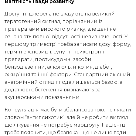
Вагітність і вади розвитку
Доступні джерела не вказують на великий
тератогенний сигнал, порівнянний із
препаратами високого ризику, але дані не
означають повної відсутності невизначеності. У
першому триместрі треба записати дозу, форму,
термін експозиції, супутні психотропні
препарати, протисудомні засоби,
бензодіазепіни, алкоголь, нікотин, діабет,
ожиріння та інші фактори. Стандартний якісний
анатомічний огляд плода лишається базою, а
додаткові обстеження визначають за
акушерськими показаннями.
Консультація має бути збалансованою: не лякати
словом “антипсихотик”, але й не робити вигляд,
що лікування не потребує маршруту. Пацієнтці
треба пояснити, що безпека – це не лише вади