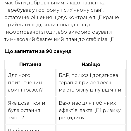
має бути добровільним. Якщо пацієнтка
перебуває у гострому психічному стані,
остаточне рішення щодо контрацепції краще
приймати тоді, коли вона здатна до
інформованої згоди, або використовувати
тимчасовий безпечний план до стабілізації.
Що запитати за 90 секунд
Питання
Навіщо
Для чого
БАР, психоз і додаткова
призначений
терапія при депресії
арипіпразол?
мають різну ціну відміни.
Яка доза і коли
Важливо для побічних
була остання
ефектів, лактації і ризику
зміна?
рецидиву.
Чи були манія,