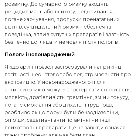
розвитку. До сумарного ризику входять
рецидив манії або психозу, недосипання,
погане харчування, пропуски пренатальних
візитів, суїцидальний ризик, небезпечна
поведінка, вплив супутніх препаратів і здатність
безпечно доглядати немовля після пологів.
Пологи і новонароджений
Якщо арипіпразол застосовували наприкінці
вагітності, неонатолог або педіатр має знати про
експозицію. У новонародженого після
антипсихотиків можуть спостерігати сонливість,
млявість, дратівливість, тремтіння, зміни тонусу,
погане смоктання або дихальні труднощі,
особливо якщо поруч були бензодіазепіни,
опіоїди, седативні антигістамінні чи інші
психотропні препарати. Це не завжди означає
тяжку проблему, але має бути план