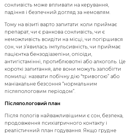
сонливість може впливати на керування,
падіння і безпечний догляд за немовлям.
Тому на візиті варто запитати: коли приймає
препарат, чи є ранкова сонливість, чи є
неможливість всидіти на місці, чи погіршився
сон, чи з’явилась імпульсивність, чи приймає
пацієнтка бензодіазепіни, опіоїди,
антигістамінні, протиблювотні або алкоголь. Це
короткі запитання, але вони можуть запобігти
помилці: назвати побічну дію “тривогою” або
маніакальне безсоння “нормальним
післяпологовим періодом”.
Післяпологовий план
Після пологів найважливішими є сон, безпека,
продовження психіатричного контакту і
реалістичний план годування. Якщо грудне