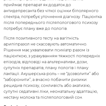
приймає препарат як додаток до
антидепресанта без чіткої оцінки біполярного
спектра, потребує уточнення діагнозу. Пацієнтка
після попереднього післяпологового психозу
потребує плану вже до пологів.
Після позитивного тесту на вагітність
арипіпразол не скасовують автоматично.
Рішення має ухвалювати психіатр разом із
пацієнткою, з урахуванням тяжкості попередніх
епізодів, відповіді на альтернативи, дози,
супутніх препаратів, плану пологів і плану
лактації. Акушерська роль – не “дозволити” або
“заборонити”, а вчасно побачити ризики:
рецидив психозу, сонливість або акатизію,
супутні седативні ліки, неонатальну адаптацію,
нестачу молока та післяпологовий сон.