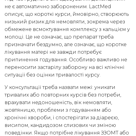
не є автоматично забороненим. LactMed
описує, що короткі курси, ймовірно, створюють
низький ризик для немовляти, зокрема через
обмежене всмоктування комплексу з кальцієм у
молоці. Це не означає, що препарат треба
призначати бездумно, але означає, що коротке
лікування матері не завжди потребує
припинення годування. Особливо важливо не
переносити застарілу заборону на всі клінічні
ситуації без оцінки тривалості курсу.
У консультації треба назвати межі: уникати
тривалих або повторних курсів без потреби,
врахувати недоношеність, вік немовляти,
жовтяницю, проблеми з годуванням або
хронічні хвороби, і спостерігати за діареєю,
висипом, кандидозом слизових чи зміною
поведінки. Якщо потрібне лікування ЗЗОМТ або