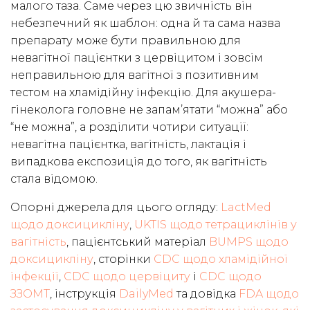
малого таза. Саме через цю звичність він
небезпечний як шаблон: одна й та сама назва
препарату може бути правильною для
невагітної пацієнтки з цервіцитом і зовсім
неправильною для вагітної з позитивним
тестом на хламідійну інфекцію. Для акушера-
гінеколога головне не запам’ятати “можна” або
“не можна”, а розділити чотири ситуації:
невагітна пацієнтка, вагітність, лактація і
випадкова експозиція до того, як вагітність
стала відомою.
Опорні джерела для цього огляду:
LactMed
щодо доксицикліну
,
UKTIS щодо тетрациклінів у
вагітність
, пацієнтський матеріал
BUMPS щодо
доксицикліну
, сторінки
CDC щодо хламідійної
інфекції
,
CDC щодо цервіциту
і
CDC щодо
ЗЗОМТ
, інструкція
DailyMed
та довідка
FDA щодо