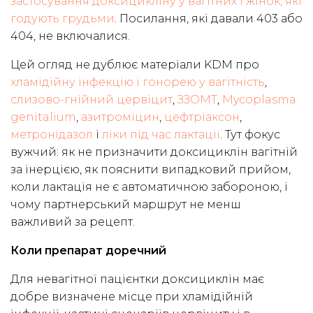
застосування доксицикліну у вагітних і жінок, які
годують грудьми
. Посилання, які давали 403 або
404, не включалися.
Цей огляд не дублює матеріали KDM про
хламідійну інфекцію і гонорею у вагітність
,
слизово-гнійний цервіцит
,
ЗЗОМТ
,
Mycoplasma
genitalium
,
азитроміцин
,
цефтріаксон
,
метронідазол
і
ліки під час лактації
. Тут фокус
вужчий: як не призначити доксициклін вагітній
за інерцією, як пояснити випадковий прийом,
коли лактація не є автоматичною забороною, і
чому партнерський маршрут не менш
важливий за рецепт.
Коли препарат доречний
Для невагітної пацієнтки доксициклін має
добре визначене місце при хламідійній