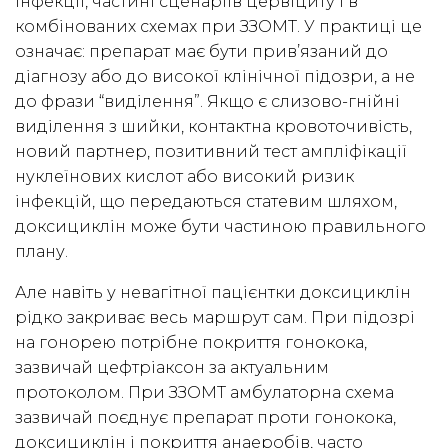
інфекції, частині сценаріїв цервіциту і в
комбінованих схемах при ЗЗОМТ. У практиці це
означає: препарат має бути прив’язаний до
діагнозу або до високої клінічної підозри, а не
до фрази “виділення”. Якщо є слизово-гнійні
виділення з шийки, контактна кровоточивість,
новий партнер, позитивний тест ампліфікації
нуклеїнових кислот або високий ризик
інфекцій, що передаються статевим шляхом,
доксициклін може бути частиною правильного
плану.
Але навіть у невагітної пацієнтки доксициклін
рідко закриває весь маршрут сам. При підозрі
на гонорею потрібне покриття гонокока,
зазвичай цефтріаксон за актуальним
протоколом. При ЗЗОМТ амбулаторна схема
зазвичай поєднує препарат проти гонокока,
доксициклін і покриття анаеробів, часто