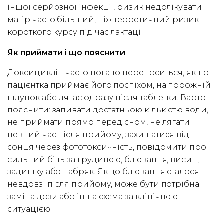
іншої серйозної інфекції, ризик недолікувати
матір часто більший, ніж теоретичний ризик
короткого курсу під час лактації.
Як приймати і що пояснити
Доксициклін часто погано переноситься, якщо
пацієнтка приймає його поспіхом, на порожній
шлунок або лягає одразу після таблетки. Варто
пояснити: запивати достатньою кількістю води,
не приймати прямо перед сном, не лягати
певний час після прийому, захищатися від
сонця через фототоксичність, повідомити про
сильний біль за грудиною, блювання, висип,
задишку або набряк. Якщо блювання сталося
невдовзі після прийому, може бути потрібна
заміна дози або інша схема за клінічною
ситуацією.