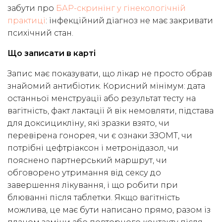
забути про
БАР-скринінг у гінекологічній
практиці
: інфекційний діагноз не має закривати
психічний стан.
Що записати в карті
Запис має показувати, що лікар не просто обрав
знайомий антибіотик. Корисний мінімум: дата
останньої менструації або результат тесту на
вагітність, факт лактації й вік немовляти, підстава
для доксицикліну, які зразки взято, чи
перевірена гонорея, чи є ознаки ЗЗОМТ, чи
потрібні цефтріаксон і метронідазол, чи
пояснено партнерський маршрут, чи
обговорено утримання від сексу до
завершення лікування, і що робити при
блюванні після таблетки. Якщо вагітність
можлива, це має бути написано прямо, разом із