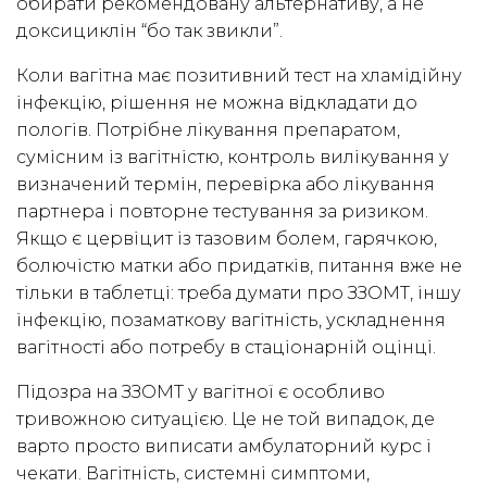
обирати рекомендовану альтернативу, а не
доксициклін “бо так звикли”.
Коли вагітна має позитивний тест на хламідійну
інфекцію, рішення не можна відкладати до
пологів. Потрібне лікування препаратом,
сумісним із вагітністю, контроль вилікування у
визначений термін, перевірка або лікування
партнера і повторне тестування за ризиком.
Якщо є цервіцит із тазовим болем, гарячкою,
болючістю матки або придатків, питання вже не
тільки в таблетці: треба думати про ЗЗОМТ, іншу
інфекцію, позаматкову вагітність, ускладнення
вагітності або потребу в стаціонарній оцінці.
Підозра на ЗЗОМТ у вагітної є особливо
тривожною ситуацією. Це не той випадок, де
варто просто виписати амбулаторний курс і
чекати. Вагітність, системні симптоми,