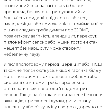
позитивний тест на вагітність із болем,
кровотеча, болючість при рухах шийки,
болючість придатків, підозра на абсцес,
імунодефіцит або неможливість приймати ліки.
У цих випадках треба думати про ЗЗОМТ,
позаматкову вагітність, апендицит, перекрут,
пієлонефрит, сепсис або інший гострий стан.
Рецепт без маршруту може створити
небезпечну паузу.
У післяпологовому періоді цервіцит або ІПСШ
також не пояснюють усе. Якщо є гарячка, біль у
матці, неприємні лохії, ранова проблема або
системні симптоми, треба паралельно
оцінювати післяпологовий ендометрит і
сепсис. Якщо пацієнтка має виражене безсоння,
ажитацію, прискорені думки, ризиковану
поведінку або різку зміну настрою, доречно не