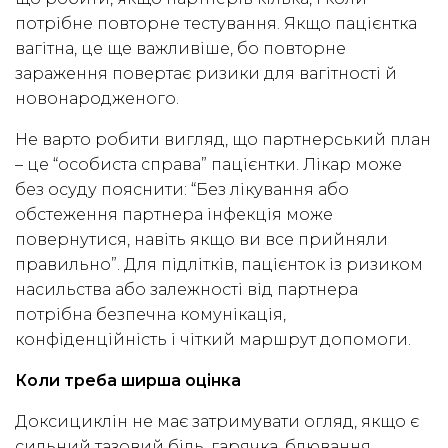
потрібне повторне тестування. Якщо пацієнтка
вагітна, це ще важливіше, бо повторне
зараження повертає ризики для вагітності й
новонародженого.
Не варто робити вигляд, що партнерський план
– це “особиста справа” пацієнтки. Лікар може
без осуду пояснити: “Без лікування або
обстеження партнера інфекція може
повернутися, навіть якщо ви все прийняли
правильно”. Для підлітків, пацієнток із ризиком
насильства або залежності від партнера
потрібна безпечна комунікація,
конфіденційність і чіткий маршрут допомоги.
Коли треба ширша оцінка
Доксициклін не має затримувати огляд, якщо є
сильний тазовий біль, гарячка, блювання,