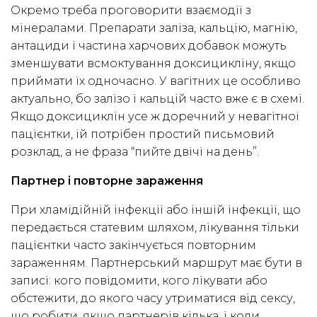
Окремо треба проговорити взаємодії з
мінералами. Препарати заліза, кальцію, магнію,
антациди і частина харчових добавок можуть
зменшувати всмоктування доксицикліну, якщо
приймати їх одночасно. У вагітних це особливо
актуально, бо залізо і кальцій часто вже є в схемі.
Якщо доксициклін усе ж доречний у невагітної
пацієнтки, їй потрібен простий письмовий
розклад, а не фраза “пийте двічі на день”.
Партнер і повторне зараження
При хламідійній інфекції або іншій інфекції, що
передається статевим шляхом, лікування тільки
пацієнтки часто закінчується повторним
зараженням. Партнерський маршрут має бути в
записі: кого повідомити, кого лікувати або
обстежити, до якого часу утриматися від сексу,
що робити, якщо партнерів кілька, і коли