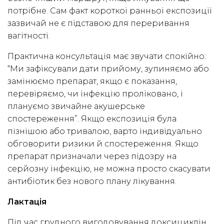
потрібне. Сам факт короткої ранньої експозиції
зазвичай не є підставою для переривання
вагітності.
Практична консультація має звучати спокійно:
“Ми зафіксували дати прийому, зупиняємо або
замінюємо препарат, якщо є показання,
перевіряємо, чи інфекцію проліковано, і
плануємо звичайне акушерське
спостереження”. Якщо експозиція була
пізнішою або тривалою, варто індивідуально
обговорити ризики й спостереження. Якщо
препарат призначали через підозру на
серйозну інфекцію, не можна просто скасувати
антибіотик без нового плану лікування.
Лактація
Під час грудного вигодовування доксициклін