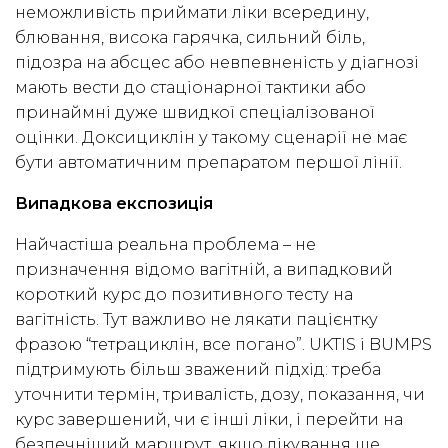
неможливість приймати ліки всередину,
блювання, висока гарячка, сильний біль,
підозра на абсцес або невпевненість у діагнозі
мають вести до стаціонарної тактики або
принаймні дуже швидкої спеціалізованої
оцінки. Доксициклін у такому сценарії не має
бути автоматичним препаратом першої лінії.
Випадкова експозиція
Найчастіша реальна проблема – не
призначення відомо вагітній, а випадковий
короткий курс до позитивного тесту на
вагітність. Тут важливо не лякати пацієнтку
фразою “тетрациклін, все погано”. UKTIS і BUMPS
підтримують більш зважений підхід: треба
уточнити термін, тривалість, дозу, показання, чи
курс завершений, чи є інші ліки, і перейти на
безпечніший маршрут, якщо лікування ще