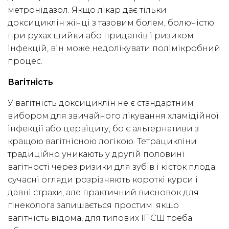
метронідазол. Якщо лікар дає тільки
доксициклін жінці з тазовим болем, болючістю
при рухах шийки або придатків і ризиком
інфекцій, він може недолікувати полімікробний
процес.
Вагітність
У вагітність доксициклін не є стандартним
вибором для звичайного лікування хламідійної
інфекції або цервіциту, бо є альтернативи з
кращою вагітнісною логікою. Тетрацикліни
традиційно уникають у другій половині
вагітності через ризики для зубів і кісток плода;
сучасні огляди розрізняють короткі курси і
давні страхи, але практичний висновок для
гінеколога залишається простим: якщо
вагітність відома, для типових ІПСШ треба