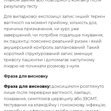
планом заміни або повторного контакту після
результату тесту.
Для випадкової експозиції запис інший: термін
вагітності на момент прийому, кількість доз,
причина призначення, чи курс уже
завершений, чи потрібне подальше лікування,
як пацієнтці пояснено реальний ризик і який
акушерський контроль запланований. Такий
короткий структурований запис зменшує
тривогу пацієнтки і допомагає наступному
лікарю не починати розмову з нуля.
Фраза для висновку
Фраза для висновку:
доксициклін розглянуто
лише після перевірки вагітності, лактації,
показання, симптомів цервіциту або ЗЗОМТ,
тестування на хламідійну і гонококову інфекцію,