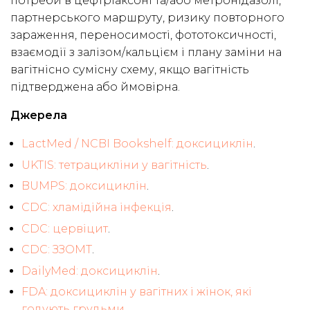
потреби в цефтріаксоні та/або метронідазолі,
партнерського маршруту, ризику повторного
зараження, переносимості, фототоксичності,
взаємодії з залізом/кальцієм і плану заміни на
вагітнісно сумісну схему, якщо вагітність
підтверджена або ймовірна.
Джерела
LactMed / NCBI Bookshelf: доксициклін
.
UKTIS: тетрацикліни у вагітність
.
BUMPS: доксициклін
.
CDC: хламідійна інфекція
.
CDC: цервіцит
.
CDC: ЗЗОМТ
.
DailyMed: доксициклін
.
FDA: доксициклін у вагітних і жінок, які
годують грудьми
.