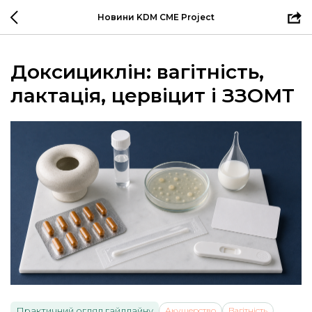
Новини KDM CME Project
Доксициклін: вагітність,
лактація, цервіцит і ЗЗОМТ
Практичний огляд гайдлайну
Акушерство
Вагітність