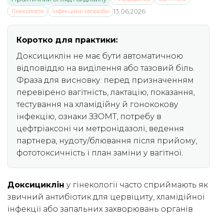
Гінекологія
Інфекційні хвороби
13.06.2026
Коротко для практики:
Доксициклін не має бути автоматичною
відповіддю на виділення або тазовий біль.
Фраза для висновку: перед призначенням
перевірено вагітність, лактацію, показання,
тестування на хламідійну й гонококову
інфекцію, ознаки ЗЗОМТ, потребу в
цефтріаксоні чи метронідазолі, ведення
партнера, нудоту/блювання після прийому,
фототоксичність і план заміни у вагітної.
Доксициклін
у гінекології часто сприймають як
звичний антибіотик для цервіциту, хламідійної
інфекції або запальних захворювань органів