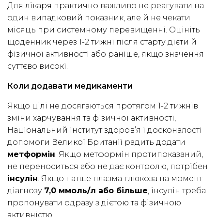
Для лікаря практично важливо не реагувати на
один випадковий показник, але й не чекати
місяць при системному перевищенні. Оцініть
щоденник через 1-2 тижні після старту дієти й
фізичної активності або раніше, якщо значення
суттєво високі.
Коли додавати медикаменти
Якщо цілі не досягаються протягом 1-2 тижнів
зміни харчування та фізичної активності,
Національний інститут здоров’я і досконалості
допомоги Великої Британії радить додати
метформін
. Якщо метформін протипоказаний,
не переноситься або не дає контролю, потрібен
інсулін
. Якщо натще плазма глюкоза на момент
діагнозу
7,0 ммоль/л або більше
, інсулін треба
пропонувати одразу з дієтою та фізичною
активністю.