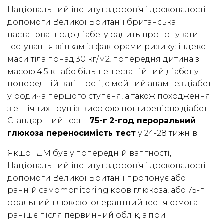
Національний інститут здоров’я і досконалості
допомоги Великої Британії британська
настанова щодо діабету радить пропонувати
тестування жінкам із факторами ризику: індекс
маси тіла понад 30 кг/м2, попередня дитина з
масою 4,5 кг або більше, гестаційний діабет у
попередній вагітності, сімейний анамнез діабет
у родича першого ступеня, а також походження
з етнічних груп із високою поширеністю діабет.
Стандартний тест –
75-г 2-год пероральний
глюкоза переносимість тест
у 24-28 тижнів.
Якщо ГДМ був у попередній вагітності,
Національний інститут здоров’я і досконалості
допомоги Великої Британії пропонує або
ранній самоmonitoring кров глюкоза, або 75-г
оральний глюкозотолерантний тест якомога
раніше після первинний облік, а при