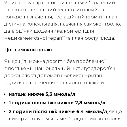
У висновку варто писати не тільки “оральний
глюкозотолерантний тест позитивний”, а
конкретні значення, гестаційний термін і план:
дієтична консультація, навчання самоконтролю,
дата оцінки щоденника, критерії для
медикаментозної терапії та план росту плода.
Цілі самоконтролю
Якщо цілі можна досягти без проблемної
гіпоглікемії, Національний інститут здоров’я і
досконалості допомоги Великої Британії
радить такі значення капілярної глюкози:
натще: нижче 5,3 ммоль/л
;
1 година після їжі: нижче 7,8 ммоль/л
;
2 години після їжі: нижче 6,4 ммоль/л
, якщо
використовується саме 2-годинний контроль.