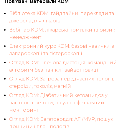
Пов’язані матеріали KDM
Бібліотека KDM: гайдлайни, переклади та
джерела для лікарів
Вебінар KDM: лікарські помилки та ризик-
менеджмент
Електронний курс KDM: базові навички в
лапароскопії та гістероскопії
Огляд KDM: Плечова дистоція: командний
алгоритм без паніки і зайвої тракції
Огляд KDM: Загроза передчасних пологів:
стероїди, токоліз, магній
Огляд KDM: Діабетичний кетоацидоз у
вагітності: кетони, інсулін і фетальний
моніторинг
Огляд KDM: Багатоводдя: AFI/MVP, пошук
причини і план пологів