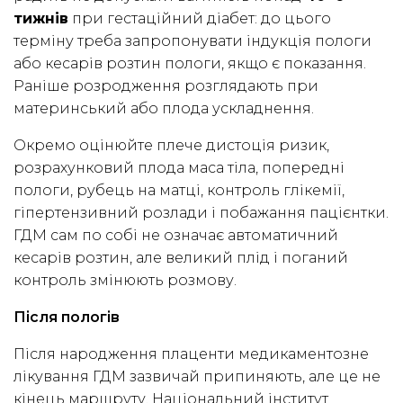
тижнів
при гестаційний діабет: до цього
терміну треба запропонувати індукція пологи
або кесарів розтин пологи, якщо є показання.
Раніше розродження розглядають при
материнський або плода ускладнення.
Окремо оцінюйте плече дистоція ризик,
розрахунковий плода маса тіла, попередні
пологи, рубець на матці, контроль глікемії,
гіпертензивний розлади і побажання пацієнтки.
ГДМ сам по собі не означає автоматичний
кесарів розтин, але великий плід і поганий
контроль змінюють розмову.
Після пологів
Після народження плаценти медикаментозне
лікування ГДМ зазвичай припиняють, але це не
кінець маршруту. Національний інститут