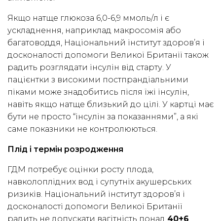
Якщо натще глюкоза 6,0-6,9 ммоль/л і є
ускладнення, наприклад макросомія або
багатоводдя, Національний інститут здоров’я і
досконалості допомоги Великої Британії також
радить розглядати інсулін від старту. У
пацієнтки з високими постпрандіальними
піками може знадобитись після їжі інсулін,
навіть якщо натще близький до цілі. У картці має
бути не просто “інсулін за показаннями”, а які
саме показники не контролюються.
Плід і термін розродження
ГДМ потребує оцінки росту плода,
навколоплідних вод і супутніх акушерських
ризиків. Національний інститут здоров’я і
досконалості допомоги Великої Британії
радить не допускати вагітність понад
40+6