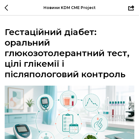
Новини KDM CME Project
Гестаційний діабет:
оральний
глюкозотолерантний тест,
цілі глікемії і
післяпологовий контроль