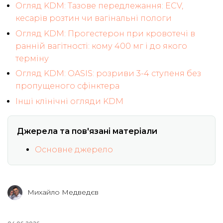
Огляд KDM: Тазове передлежання: ECV,
кесарів розтин чи вагінальні пологи
Огляд KDM: Прогестерон при кровотечі в
ранній вагітності: кому 400 мг і до якого
терміну
Огляд KDM: OASIS: розриви 3-4 ступеня без
пропущеного сфінктера
Інші клінічні огляди KDM
Джерела та пов'язані матеріали
Основне джерело
Михайло Медведєв