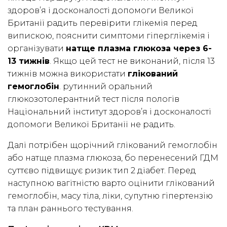
здоров’я і досконалості допомоги Великої
Британії радить перевірити глікемія перед
випискою, пояснити симптоми гіперглікемія і
організувати
натще плазма глюкоза через 6-
13 тижнів
. Якщо цей тест не виконаний, після 13
тижнів можна використати
глікований
гемоглобін
. рутинний оральний
глюкозотолерантний тест після пологів
Національний інститут здоров’я і досконалості
допомоги Великої Британії не радить.
Далі потрібен щорічний глікований гемоглобін
або натще плазма глюкоза, бо перенесений ГДМ
суттєво підвищує ризик тип 2 діабет. Перед
наступною вагітністю варто оцінити глікований
гемоглобін, масу тіла, ліки, супутню гіпертензію
та план раннього тестування.