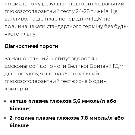
нормальному результаті повторити оральний
глюкозотолерантний тест у 24-28 тижнів. Це
важливо: пацієнтка з попереднім ГДМ не
повинна чекати стандартного терміну без будь-
якого плану.
Діагностичні пороги
За Національний інститут здоров’я і
досконалості допомоги Великої Британії ГДМ
діагностують, якщо на 75-г оральний
глюкозотолерантний тест є хоча б один
критерій:
натще плазма глюкоза 5,6 ммоль/л або
більше
;
2-година плазма глюкоза 7,8 ммоль/л або
більше
.