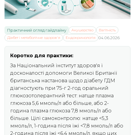
Практичний огляд гайдлайну
Акушерство
Вагітність
Діабет і метаболічне здоров'я
Ендокринологія
04.06.2026
Коротко для практики:
За Національний інститут здоров'я і
досконалості допомоги Великої Британії
британська настанова щодо діабету ГДМ
діагностують при 75-г 2-год оральний
глюкозотолерантний тест: натще плазма
глюкоза 5,6 ммоль/л або більше, або 2-
година плазма глюкоза 7,8 ммоль/л або
більше. Цілі самоконтролю: натще <5,3
ммоль/л, 1-година після їжі <7,8 ммоль/л або
2-година після їжі <6,4 ммоль/л, якщо цих