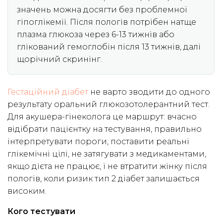
значень можна досягти без проблемної
гіпоглікемії. Після пологів потрібен натще
плазма глюкоза через 6-13 тижнів або
глікований гемоглобін після 13 тижнів, далі
щорічний скринінг.
Гестаційний діабет
не варто зводити до одного
результату оральний глюкозотолерантний тест.
Для акушера-гінеколога це маршрут: вчасно
відібрати пацієнтку на тестування, правильно
інтерпретувати пороги, поставити реальні
глікемічні цілі, не затягувати з медикаментами,
якщо дієта не працює, і не втратити жінку після
пологів, коли ризик тип 2 діабет залишається
високим.
Кого тестувати