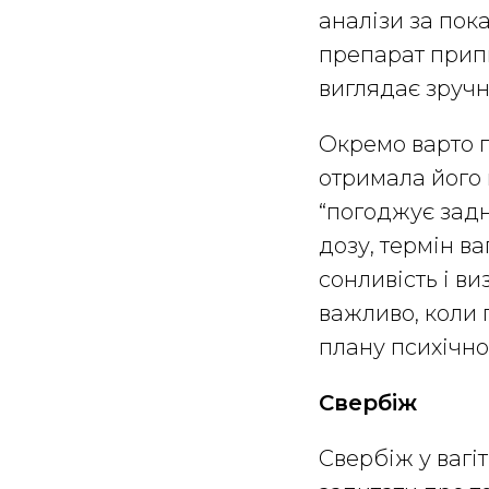
аналізи за пок
препарат припи
виглядає зручн
Окремо варто п
отримала його в
“погоджує задн
дозу, термін ва
сонливість і в
важливо, коли 
плану психічно
Свербіж
Свербіж у вагі