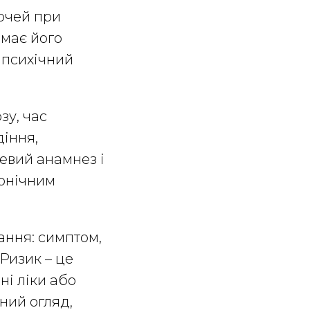
ночей при
ймає його
 психічний
зу, час
діння,
цевий анамнез і
ронічним
ання: симптом,
 Ризик – це
ні ліки або
ний огляд,