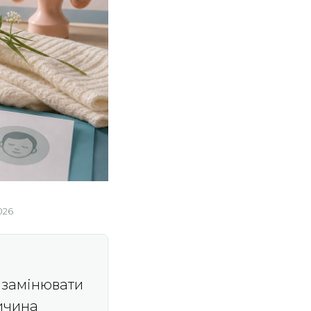
026
 замінювати
ричина