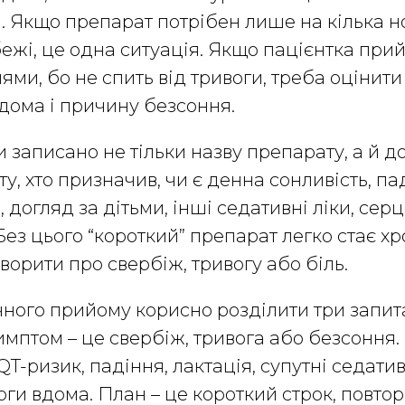
. Якщо препарат потрібен лише на кілька 
ежі, це одна ситуація. Якщо пацієнтка при
ми, бо не спить від тривоги, треба оцінити
вдома і причину безсоння.
и записано не тільки назву препарату, а й до
у, хто призначив, чи є денна сонливість, па
 догляд за дітьми, інші седативні ліки, сер
Без цього “короткий” препарат легко стає х
ворити про свербіж, тривогу або біль.
чного прийому корисно розділити три запит
Симптом – це свербіж, тривога або безсоння.
QT-ризик, падіння, лактація, супутні седатив
ги вдома. План – це короткий строк, повтор