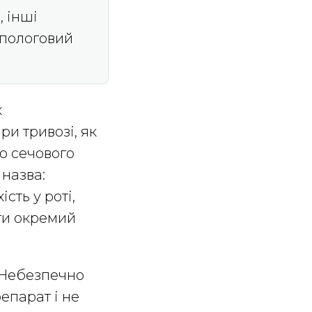
, інші
ляпологовий
к
ри тривозі, як
ю сечового
 назва:
сть у роті,
ати окремий
 Небезпечно
епарат і не