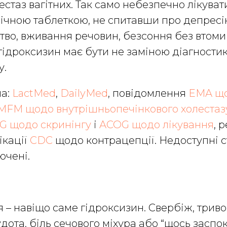
естаз вагітних. Так само небезпечно лікува
ічною таблеткою, не спитавши про депресі
тво, вживання речовин, безсоння без втоми
 гідроксизин має бути не заміною діагности
у.
а:
LactMed
,
DailyMed
, повідомлення
EMA що
MFM щодо внутрішньопечінкового холестазу
G щодо скринінгу
і
ACOG щодо лікування
, 
ікації
CDC
щодо контрацепції. Недоступні с
ючені.
– навіщо саме гідроксизин. Свербіж, триво
удота, біль сечового міхура або “щось заспо