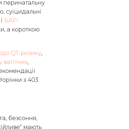
ти перинатальну
ю, суїцидальні
 і
БАР-
ки, а короткою
до QT-ризику
,
 вагітних
,
рекомендації
торінки з 403
га, безсоння,
кійливе” мають