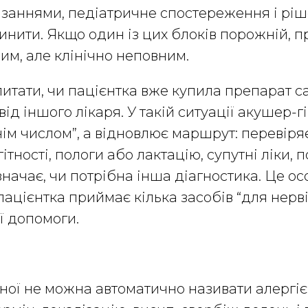
азаннями, педіатричне спостереження і ріш
нити. Якщо один із цих блоків порожній, 
им, але клінічно неповним.
итати, чи пацієнтка вже купила препарат с
ід іншого лікаря. У такій ситуації акушер-г
ім числом”, а відновлює маршрут: перевіря
гітності, пологи або лактацію, супутні ліки
изначає, чи потрібна інша діагностика. Це о
пацієнтка приймає кілька засобів “для нерві
ї допомоги.
тної не можна автоматично називати алергі