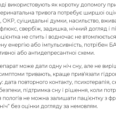
оді використовують як коротку допомогу при
перинатальна тривога потребує ширшої оцін
, ОКР, суїцидальні думки, насильство, вжив
рефлюкс, свербіж, задишка, нічний догляд і 
цієнтка не спить і водночас не втомлюється,
ну енергію або імпульсивність, потрібен Б
тивної або антидепресантної схеми.
парат може дати одну ніч сну, але не вир
симптоми тривають, краще прив’язати гідро
у: дата повторного контакту, психотерапія, 
безпеки, підтримка сну і рішення, коли потр
 пологів не можна залишати пацієнтку з ф
ніч” без оцінки догляду за немовлям.