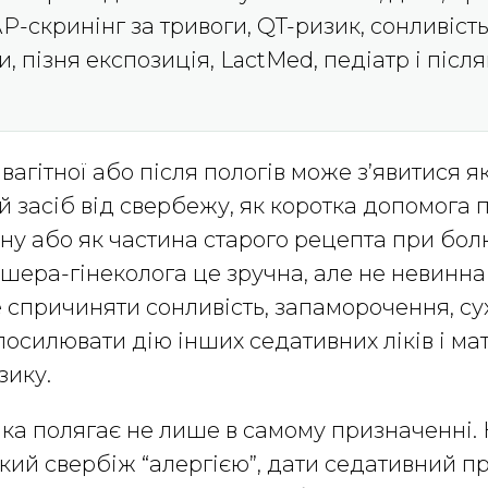
-скринінг за тривоги, QT-ризик, сонливість
и, пізня експозиція, LactMed, педіатр і піс
 вагітної або після пологів може з’явитися я
й засіб від свербежу, як коротка допомога п
ну або як частина старого рецепта при бол
ушера-гінеколога це зручна, але не невинна
спричиняти сонливість, запаморочення, сухі
 посилювати дію інших седативних ліків і м
зику.
лка полягає не лише в самому призначенні.
кий свербіж “алергією”, дати седативний пр