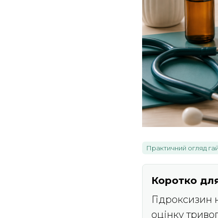
Практичний огляд га
Коротко для
Гідроксизин 
оцінку триво