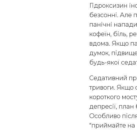
Гідроксизин ін
безсонні. Але 
панічні напади
кофеїн, біль, 
вдома. Якщо па
думок, підвище
будь-якої седа
Седативний пре
тривоги. Якщо 
короткого мост
депресії, план 
Особливо після
“приймайте на 