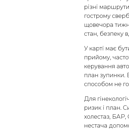
різні маршрути
гострому сверб
щовечора тижня
стан, безпеку 
У карті має бут
прийому, частот
керування авто,
план зупинки. 
способом не го
Для гінекологі
ризик і план. 
холестаз, БАР, 
нестача допомо