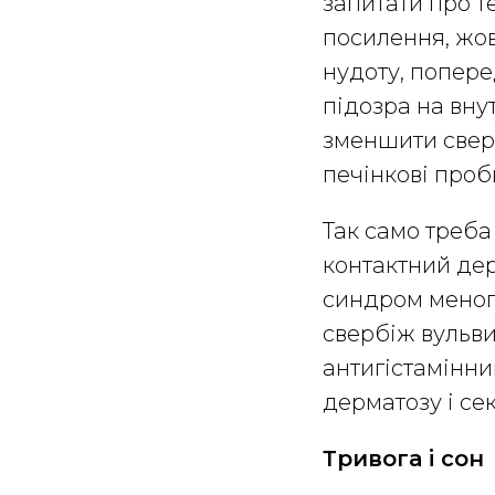
запитати про т
посилення, жовт
нудоту, попере
підозра на вну
зменшити сверб
печінкові проб
Так само треба 
контактний дер
синдром менопа
свербіж вульви
антигістамінни
дерматозу і се
Тривога і сон