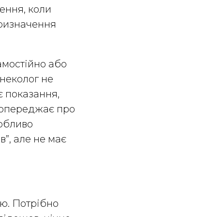
ення, коли
призначення
амостійно або
інеколог не
є показання,
, попереджає про
собливо
в”, але не має
єю. Потрібно