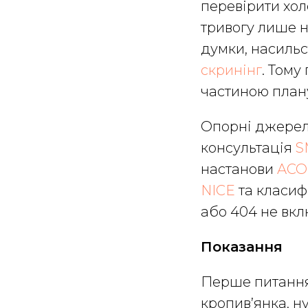
перевірити хол
тривогу лише н
думки, насильс
скринінг
. Тому
частиною план
Опорні джерел
консультація
S
настанови
ACO
NICE
та класиф
або 404 не вкл
Показання
Перше питання 
кропив’янка, н