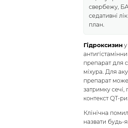
свербежу, БАР
седативні лік
план.
Гідроксизин
у
антигістамінни
препарат для с
міхура. Для ак
препарат може 
затримку сечі,
контекст QT-ри
Клінічна поми
назвати будь-я