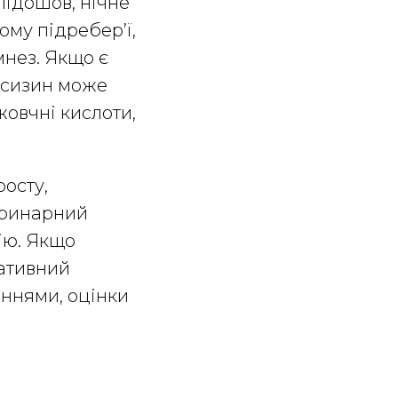
 підошов, нічне
ому підребер’ї,
мнез. Якщо є
оксизин може
жовчні кислоти,
росту,
оуринарний
ію. Якщо
дативний
аннями, оцінки