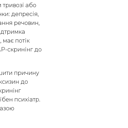
 тривозі або
ки: депресія,
ання речовин,
підтримка
 має потік
АР-скринінг до
ішити причину
ксизин до
скринінг
ібен психіатр.
разою