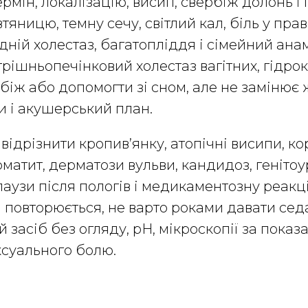
ермін, локалізацію, висип, свербіж долонь і
яницю, темну сечу, світлий кал, біль у прав
дній холестаз, багатопліддя і сімейний ана
трішньопечінковий холестаз вагітних, гідр
іж або допомогти зі сном, але не замінює 
и і акушерський план.
відрізнити кропив’янку, атопічні висипи, ко
матит, дерматози вульви, кандидоз, геніт
узи після пологів і медикаментозну реакц
 повторюється, не варто роками давати се
й засіб без огляду, pH, мікроскопії за показ
ксуального болю.