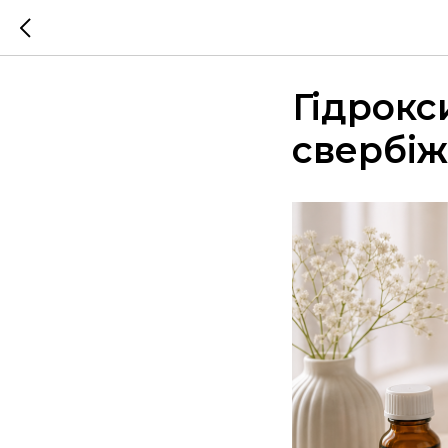
Гідрокси
свербіж