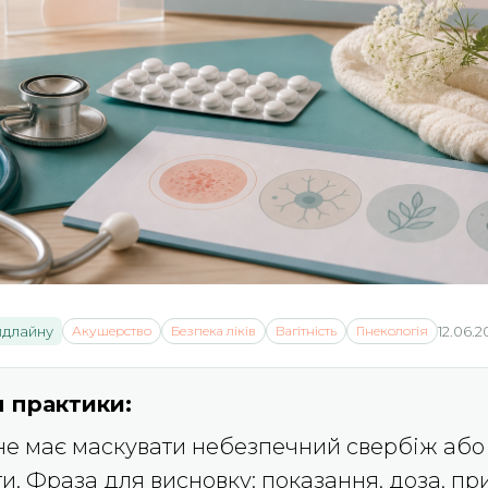
йдлайну
Акушерство
Безпека ліків
Вагітність
Гінекологія
12.06.2
 практики:
не має маскувати небезпечний свербіж або
ги. Фраза для висновку: показання, доза, п