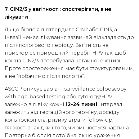
7. CIN2/3 у вагітності: спостерігати, а не
лікувати
Якщо біопсія підтвердила CIN2 або CIN3, а
інвазії немає, лікування зазвичай відкладають до
післяпологового періоду. Вагітність не
прискорює природний перебіг HPV так, щоб
кожна CIN2/3 потребувала негайної ексцизії.
Проте спостереження має бути структурованим,
а не “побачимо після пологів”.
ASCCP описує варіант surveillance colposcopy
with age-based testing або cytology/HPV
залежно від віку кожні
12-24 тижні
. Інтервал
залежить від гестаційного терміну, досвіду
кольпоскопіста, ризику втрати follow-up,
тяжкості знахідки і того, чи змінюється картина.
Повторна біопсія потрібна, якщо ураження