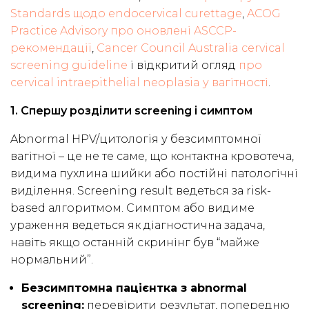
Standards щодо endocervical curettage
,
ACOG
Practice Advisory про оновлені ASCCP-
рекомендації
,
Cancer Council Australia cervical
screening guideline
і відкритий огляд
про
cervical intraepithelial neoplasia у вагітності
.
1. Спершу розділити screening і симптом
Abnormal HPV/цитологія у безсимптомної
вагітної – це не те саме, що контактна кровотеча,
видима пухлина шийки або постійні патологічні
виділення. Screening result ведеться за risk-
based алгоритмом. Симптом або видиме
ураження ведеться як діагностична задача,
навіть якщо останній скринінг був “майже
нормальний”.
Безсимптомна пацієнтка з abnormal
screening:
перевірити результат, попередню