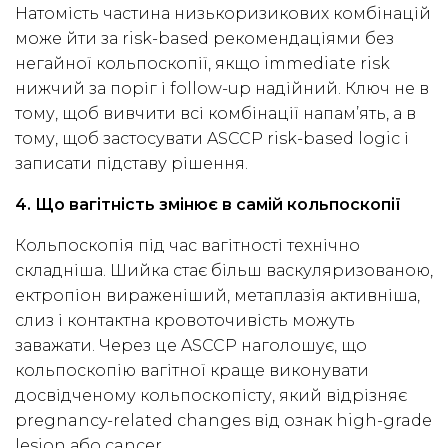
Натомість частина низькоризикових комбінацій
може йти за risk-based рекомендаціями без
негайної кольпоскопії, якщо immediate risk
нижчий за поріг і follow-up надійний. Ключ не в
тому, щоб вивчити всі комбінації напам’ять, а в
тому, щоб застосувати ASCCP risk-based logic і
записати підставу рішення.
4. Що вагітність змінює в самій кольпоскопії
Кольпоскопія під час вагітності технічно
складніша. Шийка стає більш васкуляризованою,
ектропіон вираженіший, метаплазія активніша,
слиз і контактна кровоточивість можуть
заважати. Через це ASCCP наголошує, що
кольпоскопію вагітної краще виконувати
досвідченому кольпоскопісту, який відрізняє
pregnancy-related changes від ознак high-grade
lesion або cancer.