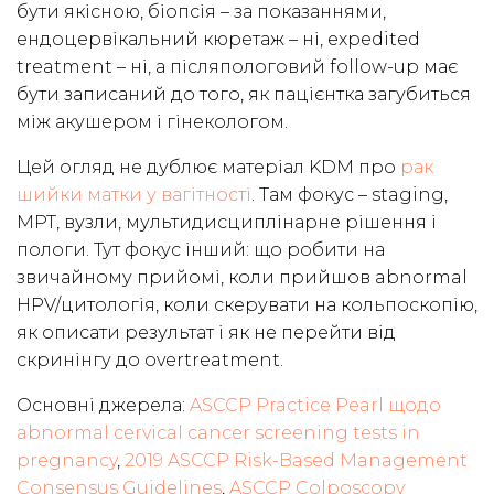
бути якісною, біопсія – за показаннями,
ендоцервікальний кюретаж – ні, expedited
treatment – ні, а післяпологовий follow-up має
бути записаний до того, як пацієнтка загубиться
між акушером і гінекологом.
Цей огляд не дублює матеріал KDM про
рак
шийки матки у вагітності
. Там фокус – staging,
МРТ, вузли, мультидисциплінарне рішення і
пологи. Тут фокус інший: що робити на
звичайному прийомі, коли прийшов abnormal
HPV/цитологія, коли скерувати на кольпоскопію,
як описати результат і як не перейти від
скринінгу до overtreatment.
Основні джерела:
ASCCP Practice Pearl щодо
abnormal cervical cancer screening tests in
pregnancy
,
2019 ASCCP Risk-Based Management
Consensus Guidelines
,
ASCCP Colposcopy