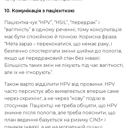
10. Комунікація з пацієнткою
Пацієнтка чує “HPV”, “HSIL”, “передрак” і
“вагітність” в одному реченні, тому консультація
має бути спокійною й точною. Корисна фраза:
“Мета зараз – переконатися, що немає раку, і
безпечно спостерігати зміни шийки до пологів,
якщо це передраковий стан без інвазії.
Більшість таких змін не лікують під час вагітності,
але їх не ігнорують”.
Також варто відділити HPV від провини. HPV
часто персистує або виявляється вперше саме
через скринінг, а не через “нову” подію в
стосунках. Пацієнтці не треба обіцяти, що HPV
зникне після пологів, але треба пояснити, що
план ведення базується на ризику CIN3+ і
ознаках інвазії, а не на моральній оцінці