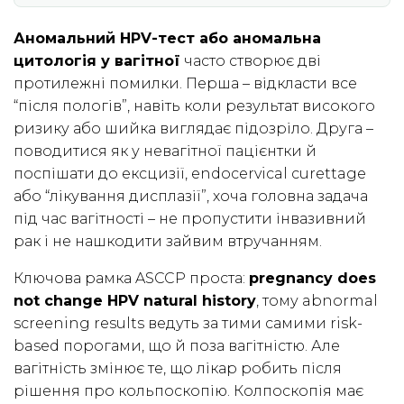
Аномальний HPV-тест або аномальна
цитологія у вагітної
часто створює дві
протилежні помилки. Перша – відкласти все
“після пологів”, навіть коли результат високого
ризику або шийка виглядає підозріло. Друга –
поводитися як у невагітної пацієнтки й
поспішати до ексцизії, endocervical curettage
або “лікування дисплазії”, хоча головна задача
під час вагітності – не пропустити інвазивний
рак і не нашкодити зайвим втручанням.
Ключова рамка ASCCP проста:
pregnancy does
not change HPV natural history
, тому abnormal
screening results ведуть за тими самими risk-
based порогами, що й поза вагітністю. Але
вагітність змінює те, що лікар робить після
рішення про кольпоскопію. Колпоскопія має