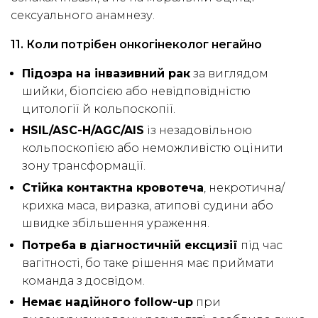
сексуального анамнезу.
11. Коли потрібен онкогінеколог негайно
Підозра на інвазивний рак
за виглядом
шийки, біопсією або невідповідністю
цитології й кольпоскопії.
HSIL/ASC-H/AGC/AIS
із незадовільною
кольпоскопією або неможливістю оцінити
зону трансформації.
Стійка контактна кровотеча
, некротична/
крихка маса, виразка, атипові судини або
швидке збільшення ураження.
Потреба в діагностичній ексцизії
під час
вагітності, бо таке рішення має приймати
команда з досвідом.
Немає надійного follow-up
при