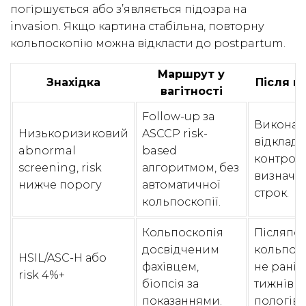
погіршується або з’являється підозра на
invasion. Якщо картина стабільна, повторну
кольпоскопію можна відкласти до postpartum.
Маршрут у
Знахідка
Після п
вагітності
Follow-up за
Виконат
Низькоризиковий
ASCCP risk-
відклад
abnormal
based
контроль
screening, risk
алгоритмом, без
визначе
нижче порогу
автоматичної
строк.
кольпоскопії.
Кольпоскопія
Післяпо
досвідченим
кольпос
HSIL/ASC-H або
фахівцем,
не раніш
risk 4%+
біопсія за
тижнів п
показаннями.
пологів.