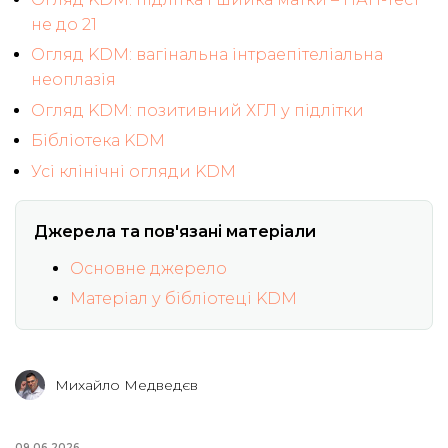
не до 21
Огляд KDM: вагінальна інтраепітеліальна
неоплазія
Огляд KDM: позитивний ХГЛ у підлітки
Бібліотека KDM
Усі клінічні огляди KDM
Джерела та пов'язані матеріали
Основне джерело
Матеріал у бібліотеці KDM
Михайло Медведєв
09.06.2026