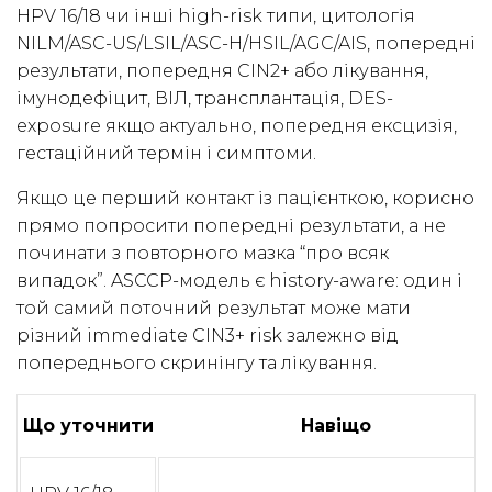
HPV 16/18 чи інші high-risk типи, цитологія
NILM/ASC-US/LSIL/ASC-H/HSIL/AGC/AIS, попередні
результати, попередня CIN2+ або лікування,
імунодефіцит, ВІЛ, трансплантація, DES-
exposure якщо актуально, попередня ексцизія,
гестаційний термін і симптоми.
Якщо це перший контакт із пацієнткою, корисно
прямо попросити попередні результати, а не
починати з повторного мазка “про всяк
випадок”. ASCCP-модель є history-aware: один і
той самий поточний результат може мати
різний immediate CIN3+ risk залежно від
попереднього скринінгу та лікування.
Що уточнити
Навіщо