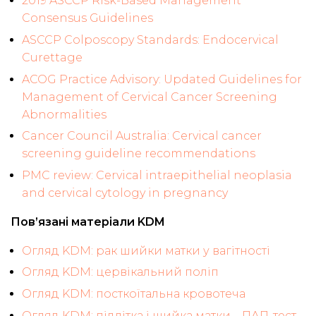
2019 ASCCP Risk-Based Management
Consensus Guidelines
ASCCP Colposcopy Standards: Endocervical
Curettage
ACOG Practice Advisory: Updated Guidelines for
Management of Cervical Cancer Screening
Abnormalities
Cancer Council Australia: Cervical cancer
screening guideline recommendations
PMC review: Cervical intraepithelial neoplasia
and cervical cytology in pregnancy
Пов’язані матеріали KDM
Огляд KDM: рак шийки матки у вагітності
Огляд KDM: цервікальний поліп
Огляд KDM: посткоїтальна кровотеча
Огляд KDM: підлітка і шийка матки – ПАП-тест