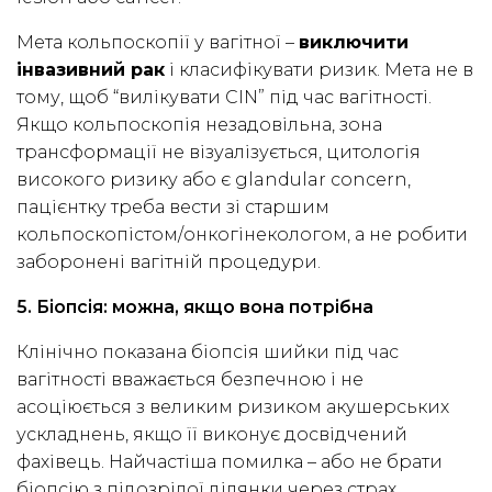
Мета кольпоскопії у вагітної –
виключити
інвазивний рак
і класифікувати ризик. Мета не в
тому, щоб “вилікувати CIN” під час вагітності.
Якщо кольпоскопія незадовільна, зона
трансформації не візуалізується, цитологія
високого ризику або є glandular concern,
пацієнтку треба вести зі старшим
кольпоскопістом/онкогінекологом, а не робити
заборонені вагітній процедури.
5. Біопсія: можна, якщо вона потрібна
Клінічно показана біопсія шийки під час
вагітності вважається безпечною і не
асоціюється з великим ризиком акушерських
ускладнень, якщо її виконує досвідчений
фахівець. Найчастіша помилка – або не брати
біопсію з підозрілої ділянки через страх