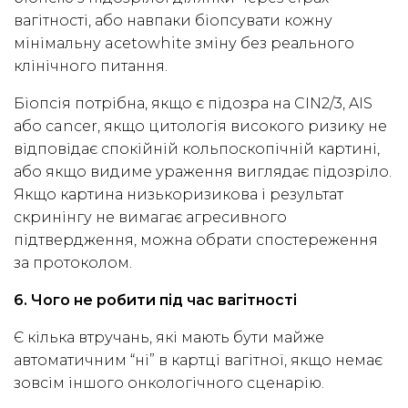
вагітності, або навпаки біопсувати кожну
мінімальну acetowhite зміну без реального
клінічного питання.
Біопсія потрібна, якщо є підозра на CIN2/3, AIS
або cancer, якщо цитологія високого ризику не
відповідає спокійній кольпоскопічній картині,
або якщо видиме ураження виглядає підозріло.
Якщо картина низькоризикова і результат
скринінгу не вимагає агресивного
підтвердження, можна обрати спостереження
за протоколом.
6. Чого не робити під час вагітності
Є кілька втручань, які мають бути майже
автоматичним “ні” в картці вагітної, якщо немає
зовсім іншого онкологічного сценарію.