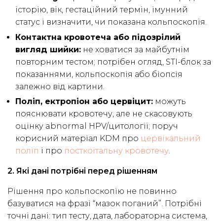
історію, вік, гестаційний термін, імунний
статус і визначити, чи показана кольпоскопія.
Контактна кровотеча або підозрілий
вигляд шийки:
не ховатися за майбутнім
повторним тестом; потрібен огляд, STI-блок за
показаннями, кольпоскопія або біопсія
залежно від картини.
Поліп, ектропіон або цервіцит:
можуть
пояснювати кровотечу, але не скасовують
оцінку abnormal HPV/цитології; поруч
корисний матеріал KDM про
цервікальний
поліп
і про
посткоїтальну кровотечу
.
2. Які дані потрібні перед рішенням
Рішення про кольпоскопію не повинно
базуватися на фразі “мазок поганий”. Потрібні
точні дані: тип тесту, дата, лабораторна система,