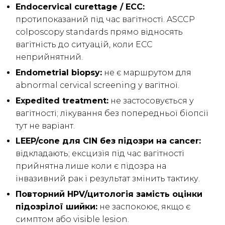
Endocervical curettage / ECC:
протипоказаний під час вагітності. ASCCP
colposcopy standards прямо відносять
вагітність до ситуацій, коли ECC
неприйнятний.
Endometrial biopsy:
не є маршрутом для
abnormal cervical screening у вагітної.
Expedited treatment:
не застосовується у
вагітності; лікування без попередньої біопсії
тут не варіант.
LEEP/cone для CIN без підозри на cancer:
відкладають; ексцизія під час вагітності
прийнятна лише коли є підозра на
інвазивний рак і результат змінить тактику.
Повторний HPV/цитологія замість оцінки
підозрілої шийки:
не заспокоює, якщо є
симптом або visible lesion.