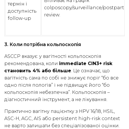
Впливає на графік
термін і
colposcopy/surveillance/postpart
доступність
review.
follow-up
3. Коли потрібна кольпоскопія
ASCCP вказує: у вагітності кольпоскопія
рекомендована, коли
immediate CIN3+ risk
становить 4% або більше
. Це означає, що
вагітність сама по собі не знижує поріг “бо все
одно після пологів” і не підвищує його “бо
кольпоскопія небезпечна”. Кольпоскопія –
діагностичний інструмент, а не лікування.
Практично вагітну пацієнтку з HPV 16/18, HSIL,
ASC-H, AGC, AIS або persistent high-risk context
не варто залишати без спеціалізованої оцінки.