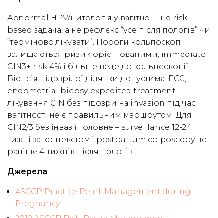
Abnormal HPV/цитологія у вагітної – це risk-
based задача, а не рефлекс “усе після пологів” чи
“терміново лікувати”. Пороги кольпоскопії
залишаються ризик-орієнтованими; immediate
CIN3+ risk 4% і більше веде до кольпоскопії.
Біопсія підозрілої ділянки допустима. ECC,
endometrial biopsy, expedited treatment і
лікування CIN без підозри на invasion під час
вагітності не є правильним маршрутом. Для
CIN2/3 без інвазії головне – surveillance 12-24
тижні за контекстом і postpartum colposcopy не
раніше 4 тижнів після пологів.
Джерела
ASCCP Practice Pearl: Management during
Pregnancy