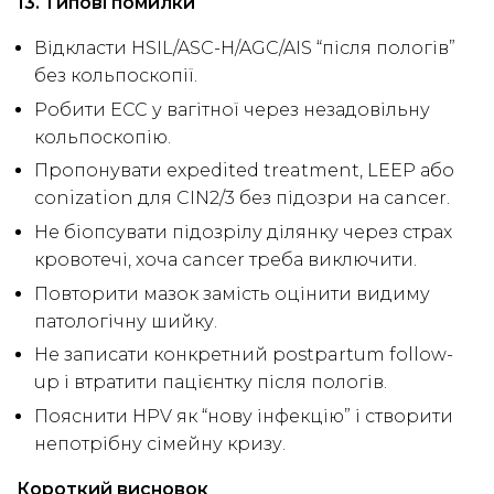
13. Типові помилки
Відкласти HSIL/ASC-H/AGC/AIS “після пологів”
без кольпоскопії.
Робити ECC у вагітної через незадовільну
кольпоскопію.
Пропонувати expedited treatment, LEEP або
conization для CIN2/3 без підозри на cancer.
Не біопсувати підозрілу ділянку через страх
кровотечі, хоча cancer треба виключити.
Повторити мазок замість оцінити видиму
патологічну шийку.
Не записати конкретний postpartum follow-
up і втратити пацієнтку після пологів.
Пояснити HPV як “нову інфекцію” і створити
непотрібну сімейну кризу.
Короткий висновок