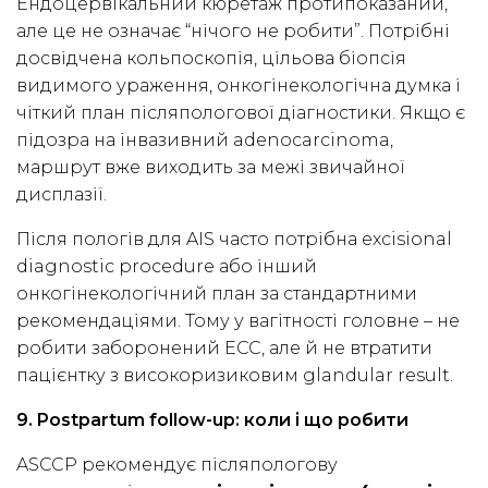
Ендоцервікальний кюретаж протипоказаний,
але це не означає “нічого не робити”. Потрібні
досвідчена кольпоскопія, цільова біопсія
видимого ураження, онкогінекологічна думка і
чіткий план післяпологової діагностики. Якщо є
підозра на інвазивний adenocarcinoma,
маршрут вже виходить за межі звичайної
дисплазії.
Після пологів для AIS часто потрібна excisional
diagnostic procedure або інший
онкогінекологічний план за стандартними
рекомендаціями. Тому у вагітності головне – не
робити заборонений ECC, але й не втратити
пацієнтку з високоризиковим glandular result.
9. Postpartum follow-up: коли і що робити
ASCCP рекомендує післяпологову