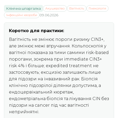
Клінічна шпаргалка
Акушерство
Вагітність
Гінекологія
Інфекційні хвороби
09.06.2026
Коротко для практики:
Вагітність не змінює пороги ризику CIN3+,
але змінює межі втручання. Кольпоскопія у
вагітної показана за тими самими risk-based
порогами, зокрема при immediate CIN3+
risk 4% і більше; expedited treatment не
застосовують; ексцизію залишають лише
для підозри на інвазивний рак. Біопсія
клінічно підозрілої ділянки допустима, а
ендоцервікальний кюретаж,
ендометріальна біопсія та лікування CIN без
підозри на cancer під час вагітності
неприйнятні.