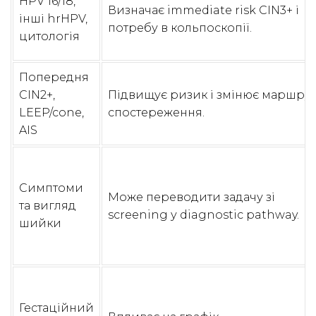
HPV 16/18,
Визначає immediate risk CIN3+ і
інші hrHPV,
потребу в кольпоскопії.
цитологія
Попередня
CIN2+,
Підвищує ризик і змінює маршрут
LEEP/cone,
спостереження.
AIS
Симптоми
Може переводити задачу зі
та вигляд
screening у diagnostic pathway.
шийки
Гестаційний