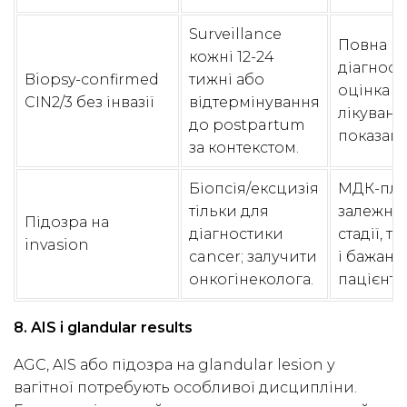
Surveillance
Повна
кожні 12-24
діагност
Biopsy-confirmed
тижні або
оцінка і
CIN2/3 без інвазії
відтермінування
лікуванн
до postpartum
показан
за контекстом.
Біопсія/ексцизія
МДК-пл
тільки для
залежно 
Підозра на
діагностики
стадії, т
invasion
cancer; залучити
і бажанн
онкогінеколога.
пацієнтк
8. AIS і glandular results
AGC, AIS або підозра на glandular lesion у
вагітної потребують особливої дисципліни.