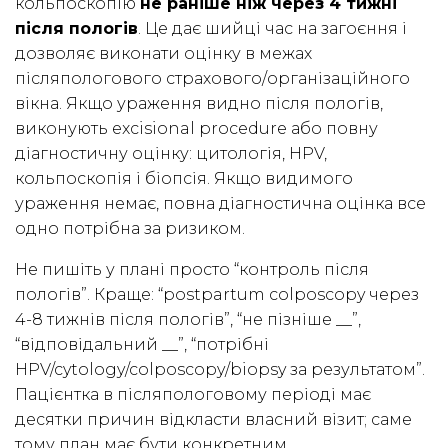
кольпоскопію
не раніше ніж через 4 тижні
після пологів
. Це дає шийці час на загоєння і
дозволяє виконати оцінку в межах
післяпологового страхового/організаційного
вікна. Якщо ураження видно після пологів,
виконують excisional procedure або повну
діагностичну оцінку: цитологія, HPV,
кольпоскопія і біопсія. Якщо видимого
ураження немає, повна діагностична оцінка все
одно потрібна за ризиком.
Не пишіть у плані просто “контроль після
пологів”. Краще: “postpartum colposcopy через
4-8 тижнів після пологів”, “не пізніше __”,
“відповідальний __”, “потрібні
HPV/cytology/colposcopy/biopsy за результатом”.
Пацієнтка в післяпологовому періоді має
десятки причин відкласти власний візит; саме
тому план має бути конкретним.