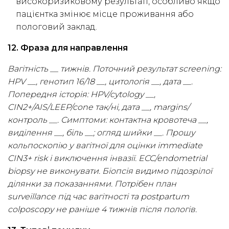
високоризиковому результаті, особливо якщо
пацієнтка змінює місце проживання або
пологовий заклад.
12. Фраза для направлення
Вагітність __ тижнів. Поточний результат screening:
HPV __, генотип 16/18 __, цитологія __, дата __.
Попередня історія: HPV/cytology __,
CIN2+/AIS/LEEP/cone так/ні, дата __, margins/
контроль __. Симптоми: контактна кровотеча __,
виділення __, біль __; огляд шийки __. Прошу
кольпоскопію у вагітної для оцінки immediate
CIN3+ risk і виключення інвазії. ECC/endometrial
biopsy не виконувати. Біопсія видимо підозрілої
ділянки за показаннями. Потрібен план
surveillance під час вагітності та postpartum
colposcopy не раніше 4 тижнів після пологів.