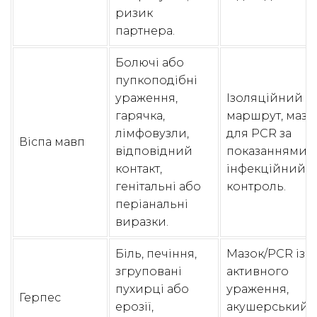
ризик
партнера.
Болючі або
пупкоподібні
ураження,
Ізоляційний
гарячка,
маршрут, мазо
лімфовузли,
для PCR за
Віспа мавп
відповідний
показаннями,
контакт,
інфекційний
генітальні або
контроль.
періанальні
виразки.
Біль, печіння,
Мазок/PCR із
згруповані
активного
пухирці або
ураження,
Герпес
ерозії,
акушерський