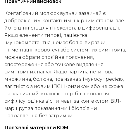
Практичний висновок
Контагіозний молюск вульви зазвичай є
доброякісним контактним шкірним станом, але
його цінність для гінеколога в диференціації.
Якщо елементи типові, пацієнтка
імунокомпетентна, немає болю, виразки,
пігментації, кровотечі або системних симптомів,
можна обрати спокійне пояснення,
спостереження або точкове видалення
симптомних папул. Якщо картина нетипова,
множинна, болюча, пов’язана з імуносупресією,
вагітністю з новим ІПСШ-ризиком або не схожа
на класичний молюск, потрібні серологія
сифілісу, оцінка віспи мавп за контекстом, ВІЛ-
маршрут за показаннями і біопсія чи
направлення без затримки.
Пов’язані матеріали KDM