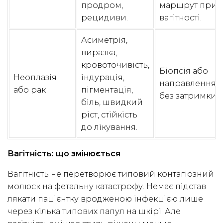
продром,
маршрут при
рецидиви.
вагітності.
Асиметрія,
виразка,
кровоточивість,
Біопсія або
Неоплазія
індурація,
направлення
або рак
пігментація,
без затримки.
біль, швидкий
ріст, стійкість
до лікування.
Вагітність: що змінюється
Вагітність не перетворює типовий контагіозний
молюск на фетальну катастрофу. Немає підстав
лякати пацієнтку вродженою інфекцією лише
через кілька типових папул на шкірі. Але