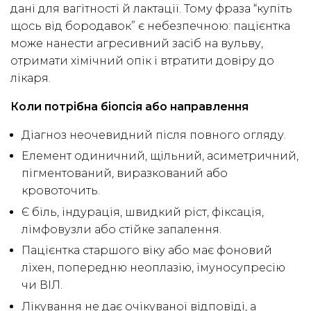
дані для вагітності й лактації. Тому фраза “купіть
щось від бородавок” є небезпечною: пацієнтка
може нанести агресивний засіб на вульву,
отримати хімічний опік і втратити довіру до
лікаря.
Коли потрібна біопсія або направлення
Діагноз неочевидний після повного огляду.
Елемент одиничний, щільний, асиметричний,
пігментований, виразкований або
кровоточить.
Є біль, індурація, швидкий ріст, фіксація,
лімфовузли або стійке запалення.
Пацієнтка старшого віку або має фоновий
ліхен, попередню неоплазію, імуносупресію
чи ВІЛ.
Лікування не дає очікуваної відповіді, а