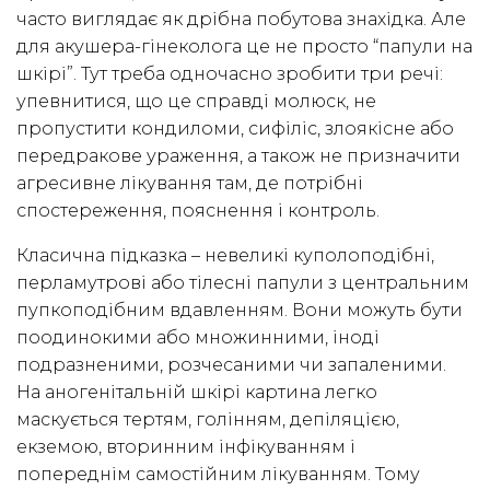
часто виглядає як дрібна побутова знахідка. Але
для акушера-гінеколога це не просто “папули на
шкірі”. Тут треба одночасно зробити три речі:
упевнитися, що це справді молюск, не
пропустити кондиломи, сифіліс, злоякісне або
передракове ураження, а також не призначити
агресивне лікування там, де потрібні
спостереження, пояснення і контроль.
Класична підказка – невеликі куполоподібні,
перламутрові або тілесні папули з центральним
пупкоподібним вдавленням. Вони можуть бути
поодинокими або множинними, іноді
подразненими, розчесаними чи запаленими.
На аногенітальній шкірі картина легко
маскується тертям, голінням, депіляцією,
екземою, вторинним інфікуванням і
попереднім самостійним лікуванням. Тому