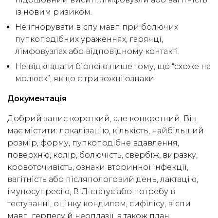
із новим ризиком.
Не ігнорувати віспу мавп при болючих
пупкоподібних ураженнях, гарячці,
лімфовузлах або відповідному контакті.
Не відкладати біопсію лише тому, що “схоже на
молюск”, якщо є тривожні ознаки.
Документація
Добрий запис короткий, але конкретний. Він
має містити: локалізацію, кількість, найбільший
розмір, форму, пупкоподібне вдавлення,
поверхню, колір, болючість, свербіж, виразку,
кровоточивість, ознаки вторинної інфекції,
вагітність або післяпологовий день, лактацію,
імуносупресію, ВІЛ-статус або потребу в
тестуванні, оцінку кондилом, сифілісу, віспи
мавп, герпесу й неоплазії, а також план