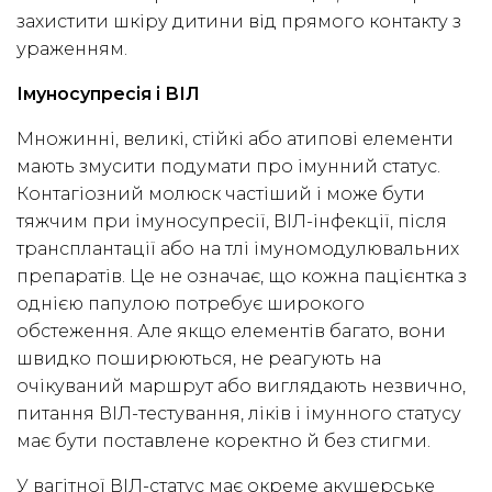
захистити шкіру дитини від прямого контакту з
ураженням.
Імуносупресія і ВІЛ
Множинні, великі, стійкі або атипові елементи
мають змусити подумати про імунний статус.
Контагіозний молюск частіший і може бути
тяжчим при імуносупресії, ВІЛ-інфекції, після
трансплантації або на тлі імуномодулювальних
препаратів. Це не означає, що кожна пацієнтка з
однією папулою потребує широкого
обстеження. Але якщо елементів багато, вони
швидко поширюються, не реагують на
очікуваний маршрут або виглядають незвично,
питання ВІЛ-тестування, ліків і імунного статусу
має бути поставлене коректно й без стигми.
У вагітної ВІЛ-статус має окреме акушерське