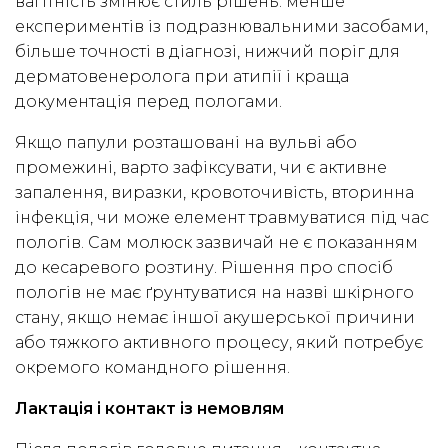
вагітність змінює стиль рішень: менше
експериментів із подразнювальними засобами,
більше точності в діагнозі, нижчий поріг для
дерматовенеролога при атипії і краща
документація перед пологами.
Якщо папули розташовані на вульві або
промежині, варто зафіксувати, чи є активне
запалення, виразки, кровоточивість, вторинна
інфекція, чи може елемент травмуватися під час
пологів. Сам молюск зазвичай не є показанням
до кесаревого розтину. Рішення про спосіб
пологів не має ґрунтуватися на назві шкірного
стану, якщо немає іншої акушерської причини
або тяжкого активного процесу, який потребує
окремого командного рішення.
Лактація і контакт із немовлям