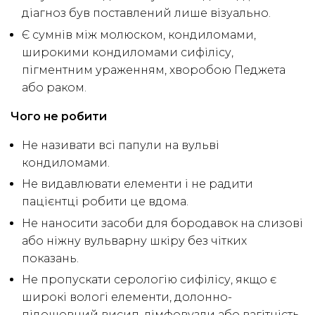
діагноз був поставлений лише візуально.
Є сумнів між молюском, кондиломами,
широкими кондиломами сифілісу,
пігментним ураженням, хворобою Педжета
або раком.
Чого не робити
Не називати всі папули на вульві
кондиломами.
Не видавлювати елементи і не радити
пацієнтці робити це вдома.
Не наносити засоби для бородавок на слизові
або ніжну вульварну шкіру без чітких
показань.
Не пропускати серологію сифілісу, якщо є
широкі вологі елементи, долонно-
підошовний висип, лімфовузли або вагітність