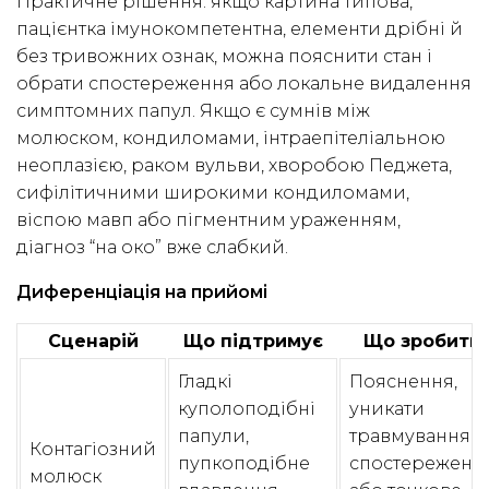
Практичне рішення: якщо картина типова,
пацієнтка імунокомпетентна, елементи дрібні й
без тривожних ознак, можна пояснити стан і
обрати спостереження або локальне видалення
симптомних папул. Якщо є сумнів між
молюском, кондиломами, інтраепітеліальною
неоплазією, раком вульви, хворобою Педжета,
сифілітичними широкими кондиломами,
віспою мавп або пігментним ураженням,
діагноз “на око” вже слабкий.
Диференціація на прийомі
Сценарій
Що підтримує
Що зробити
Гладкі
Пояснення,
куполоподібні
уникати
папули,
травмування,
Контагіозний
пупкоподібне
спостереженн
молюск