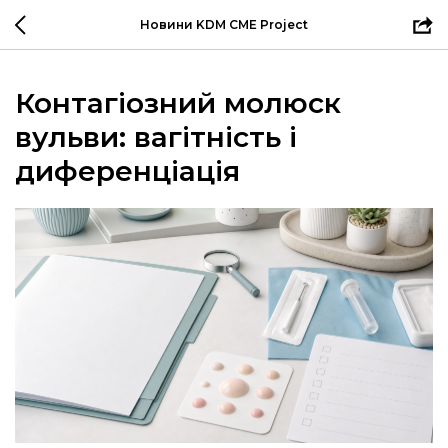
Новини KDM CME Project
Контагіозний молюск
вульви: вагітність і
диференціація