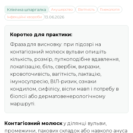
Клінічна шпаргалка
Акушерство
Вагітність
Гінекологія
Інфекційні хвороби
13.06.2026
Коротко для практики:
Фраза для висновку: при підозрі на
контагіозний молюск вульви опишіть
кількість, розмір, пупкоподібне вдавлення,
локалізацію, біль, свербіж, виразки,
кровоточивість, вагітність, лактацію,
імуносупресію, ВІЛ-ризик, ознаки
кондилом, сифілісу, віспи мавп і потребу в
біопсії або дерматовенерологічному
маршруті.
Контагіозний молюск
у ділянці вульви,
промежини, пахових складок або навколо ануса