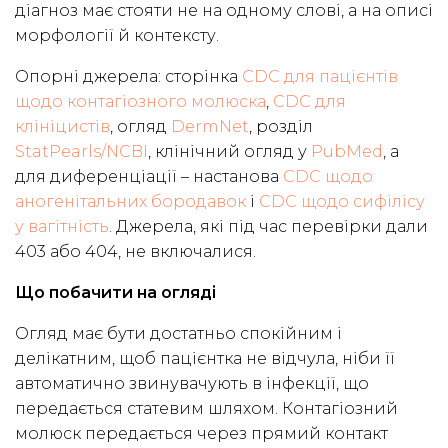
діагноз має стояти не на одному слові, а на описі
морфології й контексту.
Опорні джерела: сторінка
CDC для пацієнтів
щодо контагіозного молюска
,
CDC для
клініцистів
, огляд
DermNet
, розділ
StatPearls/NCBI
, клінічний огляд у
PubMed
, а
для диференціації – настанова
CDC щодо
аногенітальних бородавок
і
CDC щодо сифілісу
у вагітність
. Джерела, які під час перевірки дали
403 або 404, не включалися.
Що побачити на огляді
Огляд має бути достатньо спокійним і
делікатним, щоб пацієнтка не відчула, ніби її
автоматично звинувачують в інфекції, що
передається статевим шляхом. Контагіозний
молюск передається через прямий контакт