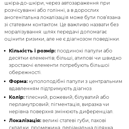
шкіра-до-шкіри, через автозараження при
розчісуванні або голінні, а в дорослих
аногенітальна локалізація може бути пов’язана
зі статевим контактом. Це важливо назвати без
моралізування: шлях передачі допомагає
оцінити ризики, але не є діагнозом поведінки.
Кількість і розмір:
поодинокі папули або
десятки елементів; більші, атипові чи швидко
зростаючі елементи потребують більшої
обережності.
Форма:
куполоподібні папули з центральним
вдавленням підтримують діагноз.
Колір:
тілесний, рожевий, білуватий або
перламутровий; пігментація, виразка чи
нерівна поверхня змінюють диференціал.
Локалізація:
великі статеві губи, пахові
складки, промежина, періанальна ділянка,