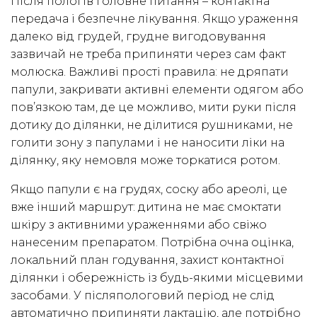
Після пологів головне питання – контактна
передача і безпечне лікування. Якщо ураження
далеко від грудей, грудне вигодовування
зазвичай не треба припиняти через сам факт
молюска. Важливі прості правила: не дряпати
папули, закривати активні елементи одягом або
пов’язкою там, де це можливо, мити руки після
дотику до ділянки, не ділитися рушниками, не
голити зону з папулами і не наносити ліки на
ділянку, яку немовля може торкатися ротом.
Якщо папули є на грудях, соску або ареолі, це
вже інший маршрут: дитина не має смоктати
шкіру з активними ураженнями або свіжо
нанесеним препаратом. Потрібна очна оцінка,
локальний план годування, захист контактної
ділянки і обережність із будь-якими місцевими
засобами. У післяпологовий період не слід
автоматично припиняти лактацію, але потрібно