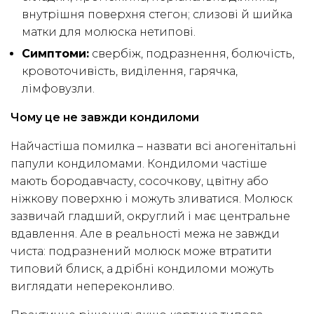
внутрішня поверхня стегон; слизові й шийка
матки для молюска нетипові.
Симптоми:
свербіж, подразнення, болючість,
кровоточивість, виділення, гарячка,
лімфовузли.
Чому це не завжди кондиломи
Найчастіша помилка – назвати всі аногенітальні
папули кондиломами. Кондиломи частіше
мають бородавчасту, сосочкову, цвітну або
ніжкову поверхню і можуть зливатися. Молюск
зазвичай гладший, округлий і має центральне
вдавлення. Але в реальності межа не завжди
чиста: подразнений молюск може втратити
типовий блиск, а дрібні кондиломи можуть
виглядати непереконливо.