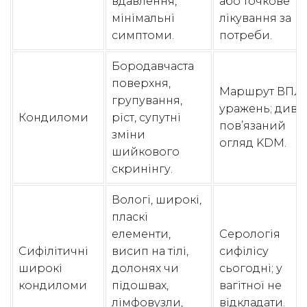
вдавлення,
або точкове
мінімальні
лікування за
симптоми.
потреби.
Бородавчаста
поверхня,
Маршрут ВПЛ-
групування,
уражень; див.
Кондиломи
ріст, супутні
пов’язаний
зміни
огляд KDM.
шийкового
скринінгу.
Вологі, широкі,
пласкі
елементи,
Серологія
Сифілітичні
висип на тілі,
сифілісу
широкі
долонях чи
сьогодні; у
кондиломи
підошвах,
вагітної не
лімфовузли,
відкладати.