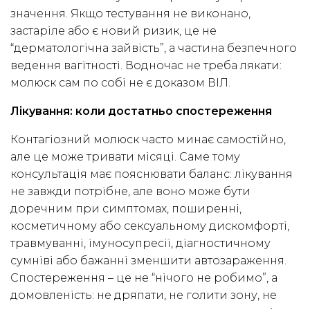
значення. Якщо тестування не виконано,
застаріле або є новий ризик, це не
“дерматологічна зайвість”, а частина безпечного
ведення вагітності. Водночас не треба лякати:
молюск сам по собі не є доказом ВІЛ.
Лікування: коли достатньо спостереження
Контагіозний молюск часто минає самостійно,
але це може тривати місяці. Саме тому
консультація має пояснювати баланс: лікування
не завжди потрібне, але воно може бути
доречним при симптомах, поширенні,
косметичному або сексуальному дискомфорті,
травмуванні, імуносупресії, діагностичному
сумніві або бажанні зменшити автозараження.
Спостереження – це не “нічого не робимо”, а
домовленість: не дряпати, не голити зону, не