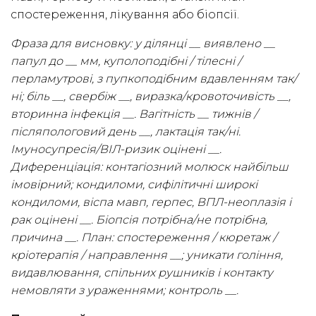
спостереження, лікування або біопсії.
Фраза для висновку: у ділянці __ виявлено __
папул до __ мм, куполоподібні / тілесні /
перламутрові, з пупкоподібним вдавленням так/
ні; біль __, свербіж __, виразка/кровоточивість __,
вторинна інфекція __. Вагітність __ тижнів /
післяпологовий день __, лактація так/ні.
Імуносупресія/ВІЛ-ризик оцінені __.
Диференціація: контагіозний молюск найбільш
імовірний; кондиломи, сифілітичні широкі
кондиломи, віспа мавп, герпес, ВПЛ-неоплазія і
рак оцінені __. Біопсія потрібна/не потрібна,
причина __. План: спостереження / кюретаж /
кріотерапія / направлення __; уникати гоління,
видавлювання, спільних рушників і контакту
немовляти з ураженнями; контроль __.