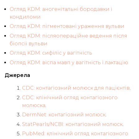
Огляд KDM: аногенітальні бородавки і
кондиломи
Огляд KDM: пігментовані ураження вульви
Огляд KDM: післяопераційне ведення після
біопсії вульви
Огляд KDM: сифіліс у вагітність
Огляд KDM: віспа мавп у вагітність і лактацію
Джерела
CDC: контагіозний молюск для пацієнтів
.
CDC: клінічний огляд контагіозного
молюска
.
DermNet: контагіозний молюск
.
StatPearls/NCBI: контагіозний молюск
.
PubMed: клінічний огляд контагіозного