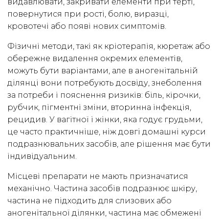
видавлювати, закривати елементи при терті,
повернутися при рості, болю, виразці,
кровотечі або появі нових симптомів.
Фізичні методи, такі як кріотерапія, кюретаж або
обережне видалення окремих елементів,
можуть бути варіантами, але в аногенітальній
ділянці вони потребують досвіду, знеболення
за потреби і пояснення ризиків: біль, кірочки,
рубчик, пігментні зміни, вторинна інфекція,
рецидив. У вагітної і жінки, яка годує грудьми,
це часто практичніше, ніж довгі домашні курси
подразнювальних засобів, але рішення має бути
індивідуальним.
Місцеві препарати не мають призначатися
механічно. Частина засобів подразнює шкіру,
частина не підходить для слизових або
аногенітальної ділянки, частина має обмежені