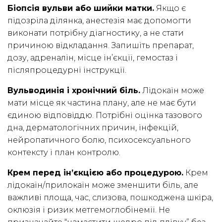
Біопсія вульви або шийки матки.
Якщо є
підозріла ділянка, анестезія має допомогти
виконати потрібну діагностику, а не стати
причиною відкладання. Запишіть препарат,
дозу, адреналін, місце ін’єкції, гемостаз і
післяпроцедурні інструкції.
Вульводинія і хронічний біль.
Лідокаїн може
мати місце як частина плану, але не має бути
єдиною відповіддю. Потрібні оцінка тазового
дна, дерматологічних причин, інфекцій,
нейропатичного болю, психосексуального
контексту і план контролю.
Крем перед ін’єкцією або процедурою.
Крем
лідокаїн/прилокаїн може зменшити біль, але
важливі площа, час, слизова, пошкоджена шкіра,
оклюзія і ризик метгемоглобінемії. Не