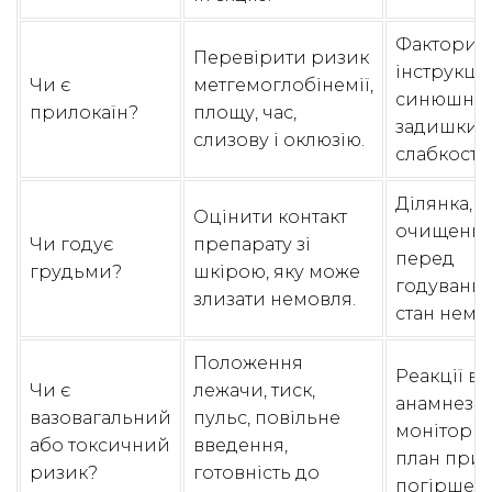
Фактори р
Перевірити ризик
інструкці
Чи є
метгемоглобінемії,
синюшност
прилокаїн?
площу, час,
задишки,
слизову і оклюзію.
слабкості.
Ділянка,
Оцінити контакт
очищенн
Чи годує
препарату зі
перед
грудьми?
шкірою, яку може
годуванням
злизати немовля.
стан немо
Положення
Реакції в
Чи є
лежачи, тиск,
анамнезі,
вазовагальний
пульс, повільне
моніторин
або токсичний
введення,
план при
ризик?
готовність до
погіршенн