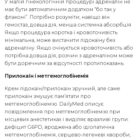
У малій гінекологічній процедурі адреналін не
має бути автоматичним додатком “бо так у
флаконі”. Потрібно розуміти, навіщо він:
гемостаз, довша дія, менша системна абсорбція.
Якщо процедура коротка і кровоточивість
мінімальна, може вистачити лідокаїну без
адреналіну. Якщо очікується кровоточивість або
потрібна довша дія, розчин з адреналіном може
бути доречним за відсутності протипоказань.
Прилокаїн і метгемоглобінемія
Крем лідокаїн/прилокаїн зручний, але саме
прилокаїн змушує пам’ятати про
метгемоглобінемію. DailyMed описує
повідомлення про метгемоглобінемію при
місцевих анестетиках і виділяє вразливі групи:
дефіцит G6PD, вроджена або ідіопатична
метгемоглобінемія, серцево-легеневі хвороби,