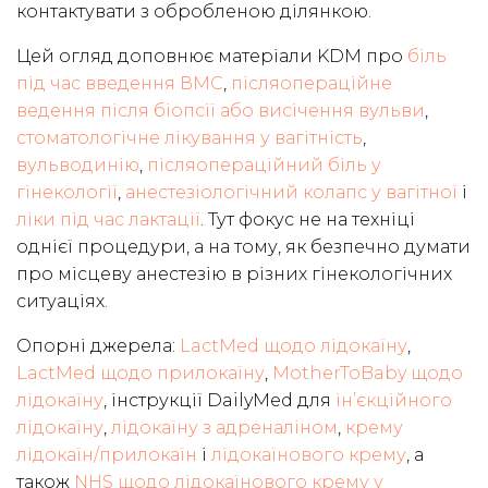
контактувати з обробленою ділянкою.
Цей огляд доповнює матеріали KDM про
біль
під час введення ВМС
,
післяопераційне
ведення після біопсії або висічення вульви
,
стоматологічне лікування у вагітність
,
вульводинію
,
післяопераційний біль у
гінекології
,
анестезіологічний колапс у вагітної
і
ліки під час лактації
. Тут фокус не на техніці
однієї процедури, а на тому, як безпечно думати
про місцеву анестезію в різних гінекологічних
ситуаціях.
Опорні джерела:
LactMed щодо лідокаїну
,
LactMed щодо прилокаїну
,
MotherToBaby щодо
лідокаїну
, інструкції DailyMed для
ін’єкційного
лідокаїну
,
лідокаїну з адреналіном
,
крему
лідокаїн/прилокаїн
і
лідокаїнового крему
, а
також
NHS щодо лідокаїнового крему у