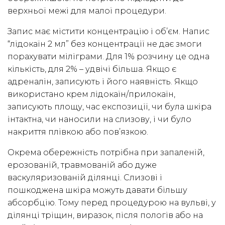
верхньої межі для малої процедури.
Запис має містити концентрацію і об’єм. Напис
“лідокаїн 2 мл” без концентрації не дає змоги
порахувати міліграми. Для 1% розчину це одна
кількість, для 2% – удвічі більша. Якщо є
адреналін, записують і його наявність. Якщо
використано крем лідокаїн/прилокаїн,
записують площу, час експозиції, чи була шкіра
інтактна, чи наносили на слизову, і чи було
накриття плівкою або пов’язкою.
Окрема обережність потрібна при запаленій,
ерозованій, травмованій або дуже
васкуляризованій ділянці. Слизові і
пошкоджена шкіра можуть давати більшу
абсорбцію. Тому перед процедурою на вульві, у
ділянці тріщин, виразок, після пологів або на