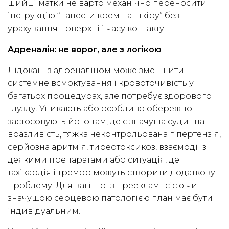
шийці матки не варто механічно переносити
інструкцію “нанести крем на шкіру” без
урахування поверхні і часу контакту.
Адреналін: не ворог, але з логікою
Лідокаїн з адреналіном може зменшити
системне всмоктування і кровоточивість у
багатьох процедурах, але потребує здорового
глузду. Уникають або особливо обережно
застосовують його там, де є значуща судинна
вразливість, тяжка неконтрольована гіпертензія,
серйозна аритмія, тиреотоксикоз, взаємодії з
деякими препаратами або ситуація, де
тахікардія і тремор можуть створити додаткову
проблему. Для вагітної з прееклампсією чи
значущою серцевою патологією план має бути
індивідуальним.