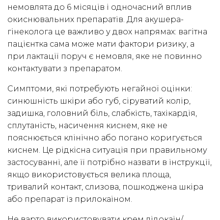
немовлята до 6 місяців і одночасний вплив
окиснювальних препаратів. Для акушера-
гінеколога це важливо у двох напрямах: вагітна
пацієнтка сама може мати фактори ризику, а
при лактації поруч є немовля, яке не повинно
контактувати з препаратом.
Симптоми, які потребують негайної оцінки:
синюшність шкіри або губ, сіруватий колір,
задишка, головний біль, слабкість, тахікардія,
сплутаність, насичення киснем, яке не
пояснюється клінічно або погано коригується
киснем. Це рідкісна ситуація при правильному
застосуванні, але її потрібно назвати в інструкції,
якщо використовується велика площа,
тривалий контакт, слизова, пошкоджена шкіра
або препарат із прилокаїном.
Не варто використовувати крем лідокаїн/