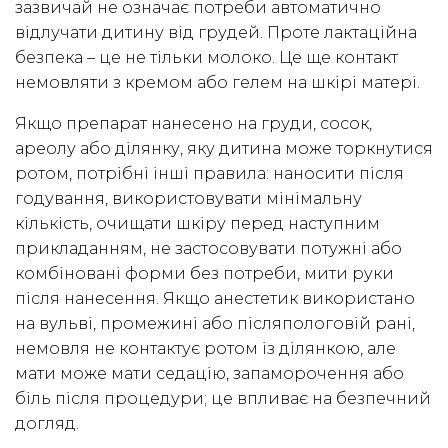
зазвичай не означає потреби автоматично
відлучати дитину від грудей. Проте лактаційна
безпека – це не тільки молоко. Це ще контакт
немовляти з кремом або гелем на шкірі матері.
Якщо препарат нанесено на груди, сосок,
ареолу або ділянку, яку дитина може торкнутися
ротом, потрібні інші правила: наносити після
годування, використовувати мінімальну
кількість, очищати шкіру перед наступним
прикладанням, не застосовувати потужні або
комбіновані форми без потреби, мити руки
після нанесення. Якщо анестетик використано
на вульві, промежині або післяпологовій рані,
немовля не контактує ротом із ділянкою, але
мати може мати седацію, запаморочення або
біль після процедури; це впливає на безпечний
догляд.