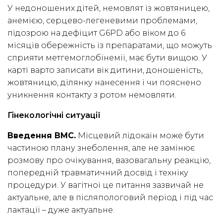
У недоношених дітей, немовлят із жовтяницею,
анемією, серцево-легеневими проблемами,
підозрою на дефіцит G6PD або віком до 6
місяців обережність із препаратами, що можуть
сприяти метгемоглобінемії, має бути вищою. У
карті варто записати вік дитини, доношеність,
жовтяницю, ділянку нанесення і чи пояснено
уникнення контакту з ротом немовляти.
Гінекологічні ситуації
Введення ВМС.
Місцевий лідокаїн може бути
частиною плану знеболення, але не замінює
розмову про очікування, вазовагальну реакцію,
попередній травматичний досвід і техніку
процедури. У вагітної це питання зазвичай не
актуальне, але в післяпологовий період і під час
лактації – дуже актуальне.