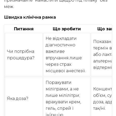
призначайте “намастити щедро під плівку” без
меж.
Швидка клінічна рамка
Питання
Що зробити
Що зап
Не відкладати
Показання
діагностично
термін ваг
Чи потрібна
важливе
або лактац
процедура?
втручання лише
альтернат
через страх
відтермін
місцевої анестезії.
Порахувати
міліграми, а не
Концентра
лише мілілітри;
об’єм, су
Яка доза?
врахувати крем,
доза, адр
гель, спрей і
так/ні.
ін’єкцію.