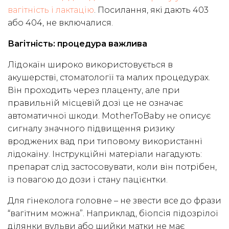
вагітність і лактацію
. Посилання, які дають 403
або 404, не включалися.
Вагітність: процедура важлива
Лідокаїн широко використовується в
акушерстві, стоматології та малих процедурах.
Він проходить через плаценту, але при
правильній місцевій дозі це не означає
автоматичної шкоди. MotherToBaby не описує
сигналу значного підвищення ризику
вроджених вад при типовому використанні
лідокаїну. Інструкційні матеріали нагадують:
препарат слід застосовувати, коли він потрібен,
із повагою до дози і стану пацієнтки.
Для гінеколога головне – не звести все до фрази
“вагітним можна”. Наприклад, біопсія підозрілої
ділянки вульви або шийки матки не має