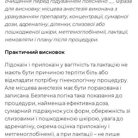
очищення перед годуванням пояснено __. Фраза
для висновку: місцева анестезія виконана з
урахуванням препарату, концентрації, сумарної
дози, адреналіну, ділянки, слизової або
пошкодженої шкіри, метгемоглобінемії, лактації,
немовляти і плану після процедури.
Практичний висновок
Лідокаїн і прилокаїн у вагітність та лактацію не
мають бути причиною терпіти біль або
відкладати потрібну гінекологічну процедуру.
Але місцева анестезія має бути порахована і
записана. Безпечна логіка така: показання до
процедури, найменша ефективна доза,
сумарний підрахунок усіх форм, обережність зі
слизовими і пошкодженою шкірою, увага до
адреналіну, окрема оцінка прилокаїну і
метгемоглобінемії, а при лактації – не лише