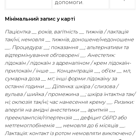
допомоги.
Мінімальний запис у карті
Пацієнтка __ років, вагітність __ тижнів / лактація
так/ні, немовля __ тижнів, доношене/недоношене
__. Процедура: __; показання __; альтернативи та
відтермінування обговорені __. Анестетик:
лідокаїн / лідокаїн з адреналіном / крем лідокаїн-
прилокаїн / інше __. Концентрація __, об’єм __ мл,
сумарна доза __ мг; інші форми лідокаїну за
останні години __. Ділянка: шкіра / слизова /
вульва / шийка / промежина __; шкіра інтактна так/
ні; оклюзія так/ні; час нанесення крему __. Ризики:
алергія на амідні анестетики __, аритмія __,
прееклампсія/гіпертензія __, дефіцит G6PD або
метгемоглобінемія __, немовля до 6 місяців __.
Лактація: контакт із ротом немовляти виключено /