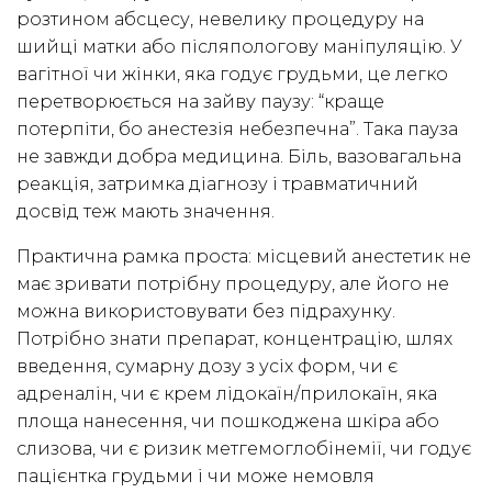
розтином абсцесу, невелику процедуру на
шийці матки або післяпологову маніпуляцію. У
вагітної чи жінки, яка годує грудьми, це легко
перетворюється на зайву паузу: “краще
потерпіти, бо анестезія небезпечна”. Така пауза
не завжди добра медицина. Біль, вазовагальна
реакція, затримка діагнозу і травматичний
досвід теж мають значення.
Практична рамка проста: місцевий анестетик не
має зривати потрібну процедуру, але його не
можна використовувати без підрахунку.
Потрібно знати препарат, концентрацію, шлях
введення, сумарну дозу з усіх форм, чи є
адреналін, чи є крем лідокаїн/прилокаїн, яка
площа нанесення, чи пошкоджена шкіра або
слизова, чи є ризик метгемоглобінемії, чи годує
пацієнтка грудьми і чи може немовля