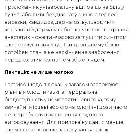
прилокаїн як універсальну відповідь на біль у
вульві або піхві без діагнозу. Якщо є герпес,
виразки, кандидоз, дерматоз, вульводинія,
контактний дерматит або післяпологова травма,
анестетик може тимчасово заглушити симптом,
але не лікує причину. При хронічному болю
потрібен план, а не нескінченне знеболення
перед кожним контактом або оглядом.
Лактація: не лише молоко
LactMed щодо лідокаїну загалом заспокоює:
рівні в молоці низькі, а пероральна
біодоступність у немовляти невисока, тому
звичайні місцеві або стоматологічні дози часто
не потребують припинення грудного
вигодовування. Для прилокаїну даних менше,
але місцеве коротке застосування також