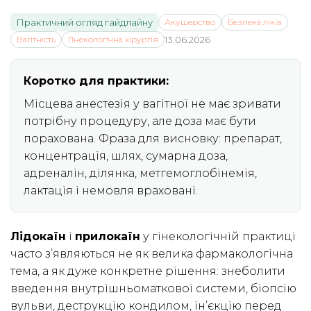
Практичний огляд гайдлайну
Акушерство
Безпека ліків
Вагітність
Гінекологічна хірургія
13.06.2026
Коротко для практики:
Місцева анестезія у вагітної не має зривати
потрібну процедуру, але доза має бути
порахована. Фраза для висновку: препарат,
концентрація, шлях, сумарна доза,
адреналін, ділянка, метгемоглобінемія,
лактація і немовля враховані.
Лідокаїн
і
прилокаїн
у гінекологічній практиці
часто з’являються не як велика фармакологічна
тема, а як дуже конкретне рішення: знеболити
введення внутрішньоматкової системи, біопсію
вульви, деструкцію кондилом, ін’єкцію перед