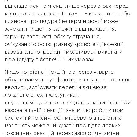
відкладатися на місяці лише через страх перед
місцевою анестезією. Натомість косметична або
планова процедура без терміновості може
зачекати. Рішення залежить від показання,
терміну вагітності, обсягу втручання,
очікуваного болю, ризику кровотечі, інфекції,
вазовагальної реакції і можливості виконати
процедуру в безпечніших умовах.
Якщо потрібна ін’єкційна анестезія, варто
обрати найменшу ефективну кількість, повільно
вводити, аспірувати перед ін’єкцією за
локальною технікою, уникати
внутрішньосудинного введення, мати план при
вазовагальній реакції і знати, що робити при
системній токсичності місцевого анестетика.
Вагітність може знижувати поріг для деяких
токсичних реакцій через фізіологічні зміни,