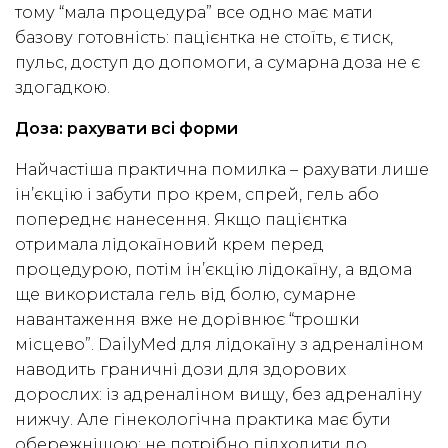
тому “мала процедура” все одно має мати
базову готовність: пацієнтка не стоїть, є тиск,
пульс, доступ до допомоги, а сумарна доза не є
здогадкою.
Доза: рахувати всі форми
Найчастіша практична помилка – рахувати лише
ін’єкцію і забути про крем, спрей, гель або
попереднє нанесення. Якщо пацієнтка
отримала лідокаїновий крем перед
процедурою, потім ін’єкцію лідокаїну, а вдома
ще використала гель від болю, сумарне
навантаження вже не дорівнює “трошки
місцево”. DailyMed для лідокаїну з адреналіном
наводить граничні дози для здорових
дорослих: із адреналіном вищу, без адреналіну
нижчу. Але гінекологічна практика має бути
обережнішою: не потрібно підходити до