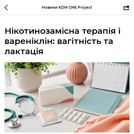
Новини KDM CME Project
Нікотинозамісна терапія і
вареніклін: вагітність та
лактація