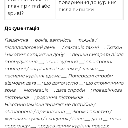
повернення до куріння
план при тязі або
після виписки.
зриві?
Документація
Пацієнтка __ років, вагітність __ тижнів /
післяпологовий день __ / лактація так-ні __. Тютюн
і нікотин: сигарет на добу __; перша сигарета після
пробудження __; нічне куріння __; електронні
пристрої / нагрівальні системи / кальян __;
пасивне куріння вдома __. Попередні спроби
відмови: дата __; що допомогло __; що спричинило
зрив __. Мотивація __; дата спроби __; поведінкова
підтримка __; родинна підтримка __.
Нікотинозамісна терапія: не потрібна /
обговорена / призначена __; форма пластир /
жувальна гумка / льодяник / інше __; доза __; план
перегляду __; продовження куріння поверх