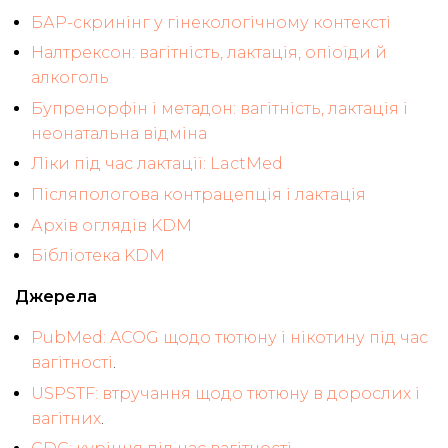
БАР-скринінг у гінекологічному контексті
Налтрексон: вагітність, лактація, опіоїди й
алкоголь
Бупренорфін і метадон: вагітність, лактація і
неонатальна відміна
Ліки під час лактації: LactMed
Післяпологова контрацепція і лактація
Архів оглядів KDM
Бібліотека KDM
Джерела
PubMed: ACOG щодо тютюну і нікотину під час
вагітності
.
USPSTF: втручання щодо тютюну в дорослих і
вагітних
.