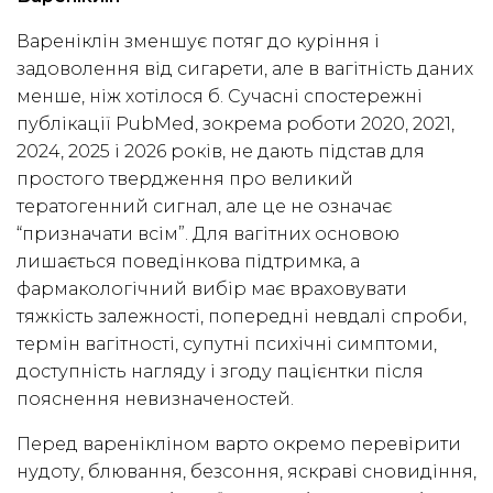
Вареніклін зменшує потяг до куріння і
задоволення від сигарети, але в вагітність даних
менше, ніж хотілося б. Сучасні спостережні
публікації PubMed, зокрема роботи 2020, 2021,
2024, 2025 і 2026 років, не дають підстав для
простого твердження про великий
тератогенний сигнал, але це не означає
“призначати всім”. Для вагітних основою
лишається поведінкова підтримка, а
фармакологічний вибір має враховувати
тяжкість залежності, попередні невдалі спроби,
термін вагітності, супутні психічні симптоми,
доступність нагляду і згоду пацієнтки після
пояснення невизначеностей.
Перед варенікліном варто окремо перевірити
нудоту, блювання, безсоння, яскраві сновидіння,