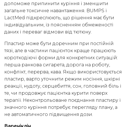
допоможе припинити куріння і зменшити
загальне токсичне навантаження. BUMPS і
LactMed підкреслюють, що рішення має бути
індивідуальним, із поясненням обмеженості
даних і переваг відмови від тютюну.
Пластир може бути доречним при постійній
тязі, але в частини пацієнток краще працюють
короткодіючі форми для конкретних ситуацій:
перша ранкова сигарета, дорога на роботу,
конфлікт, перерва, кава. Якщо використовується
пластир, варто уточнити режим носіння, шкірні
реакції, нудоту, серцебиття, сон, головний біль і
те, чи продовжує пацієнтка курити поверх
терапії. Неконтрольоване поєднання пластиру і
значного куріння потребує перегляду плану, а
не автоматичного підвищення дози.
Вареніклін