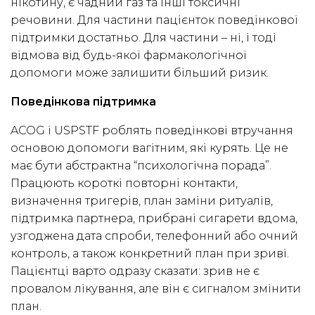
нікотину, є чадний газ та інші токсичні
речовини. Для частини пацієнток поведінкової
підтримки достатньо. Для частини – ні, і тоді
відмова від будь-якої фармакологічної
допомоги може залишити більший ризик.
Поведінкова підтримка
ACOG і USPSTF роблять поведінкові втручання
основою допомоги вагітним, які курять. Це не
має бути абстрактна “психологічна порада”.
Працюють короткі повторні контакти,
визначення тригерів, план заміни ритуалів,
підтримка партнера, прибрані сигарети вдома,
узгоджена дата спроби, телефонний або очний
контроль, а також конкретний план при зриві.
Пацієнтці варто одразу сказати: зрив не є
провалом лікування, але він є сигналом змінити
план.