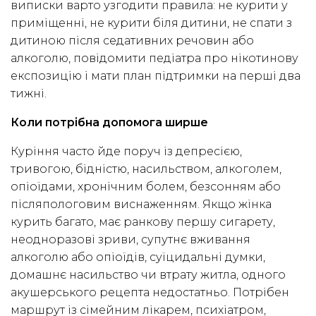
виписки варто узгодити правила: не курити у
приміщенні, не курити біля дитини, не спати з
дитиною після седативних речовин або
алкоголю, повідомити педіатра про нікотинову
експозицію і мати план підтримки на перші два
тижні.
Коли потрібна допомога ширше
Куріння часто йде поруч із депресією,
тривогою, бідністю, насильством, алкоголем,
опіоїдами, хронічним болем, безсонням або
післяпологовим виснаженням. Якщо жінка
курить багато, має ранкову першу сигарету,
неодноразові зриви, супутнє вживання
алкоголю або опіоїдів, суїцидальні думки,
домашнє насильство чи втрату житла, одного
акушерського рецепта недостатньо. Потрібен
маршрут із сімейним лікарем, психіатром,