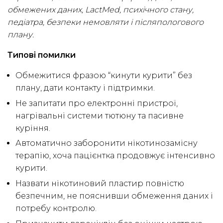
обмежених даних, LactMed, психічного стану,
педіатра, безпеки немовляти і післяпологового
плану.
Типові помилки
Обмежитися фразою “кинути курити” без
плану, дати контакту і підтримки.
Не запитати про електронні пристрої,
нагрівальні системи тютюну та пасивне
куріння.
Автоматично заборонити нікотинозамісну
терапію, хоча пацієнтка продовжує інтенсивно
курити.
Назвати нікотиновий пластир повністю
безпечним, не пояснивши обмеження даних і
потребу контролю.