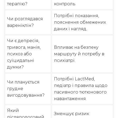
терапію?
контроль.
Потрібні показання,
Чи розглядався
пояснення обмежених
вареніклін?
даних і нагляд.
Чи є депресія,
тривога, манія,
Впливає на безпеку
психоз або
маршруту й потребу в
суїцидальні
психіатрі.
думки?
Потрібні LactMed,
Чи планується
педіатр і правила щодо
грудне
пасивного тютюнового
вигодовування?
навантаження.
Який
Зменшує ризик
післяпологовий