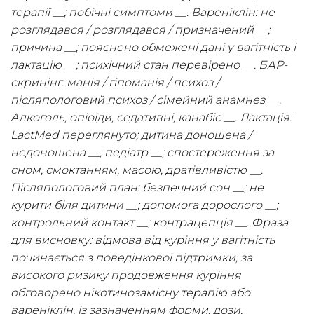
терапії __; побічні симптоми __. Вареніклін: не
розглядався / розглядався / призначений __;
причина __; пояснено обмежені дані у вагітність і
лактацію __; психічний стан перевірено __. БАР-
скринінг: манія / гіпоманія / психоз /
післяпологовий психоз / сімейний анамнез __.
Алкоголь, опіоїди, седативні, канабіс __. Лактація:
LactMed переглянуто; дитина доношена /
недоношена __; педіатр __; спостереження за
сном, смоктанням, масою, дратівливістю __.
Післяпологовий план: безпечний сон __; не
курити біля дитини __; допомога дорослого __;
контрольний контакт __; контрацепція __. Фраза
для висновку: відмова від куріння у вагітність
починається з поведінкової підтримки; за
високого ризику продовження куріння
обговорено нікотинозамісну терапію або
вареніклін, із зазначенням форми, дози,