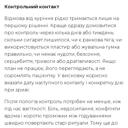
Контрольний контакт
Відмова від куріння рідко тримається лише на
першому рішенні. Краще одразу домовитися
про контроль через кілька днів або тиждень:
скільки сигарет лишилося, чи є ранкова тяга, чи
використовується пластир або жувальна гумка
правильно, чи немає нудоти, безсоння,
серцебиття, тривоги або дратівливості. Якщо
план не працює, його переглядають, а не
соромлять пацієнтку. У висновку корисно
вказати дату наступного контакту і конкретну дію
при зриві.
Після пологів контроль потрібен не менше, ніж
під час вагітності. Біль, недосипання, конфлікти
вдома і короткі проміжки між годуваннями
швидко повертають старі ритуали. Тому ще до