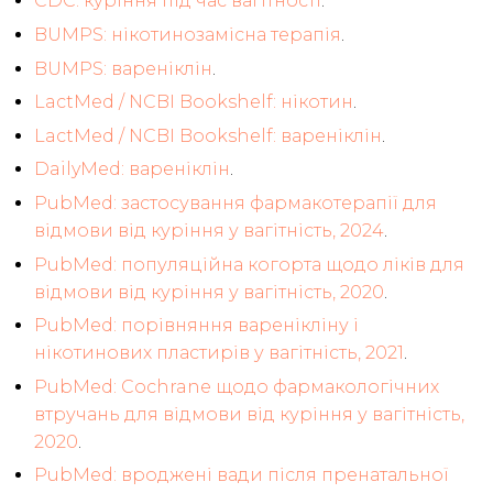
CDC: куріння під час вагітності
.
BUMPS: нікотинозамісна терапія
.
BUMPS: вареніклін
.
LactMed / NCBI Bookshelf: нікотин
.
LactMed / NCBI Bookshelf: вареніклін
.
DailyMed: вареніклін
.
PubMed: застосування фармакотерапії для
відмови від куріння у вагітність, 2024
.
PubMed: популяційна когорта щодо ліків для
відмови від куріння у вагітність, 2020
.
PubMed: порівняння варенікліну і
нікотинових пластирів у вагітність, 2021
.
PubMed: Cochrane щодо фармакологічних
втручань для відмови від куріння у вагітність,
2020
.
PubMed: вроджені вади після пренатальної