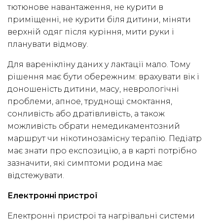
тютюнове навантаження, не курити в
приміщенні, не курити біля дитини, міняти
верхній одяг після куріння, мити руки і
планувати відмову.
Для варенікліну даних у лактації мало. Тому
рішення має бути обережним: врахувати вік і
доношеність дитини, масу, неврологічні
проблеми, апное, труднощі смоктання,
сонливість або дратівливість, а також
можливість обрати немедикаментозний
маршрут чи нікотинозамісну терапію. Педіатр
має знати про експозицію, а в карті потрібно
зазначити, які симптоми родина має
відстежувати.
Електронні пристрої
Електронні пристрої та нагрівальні системи