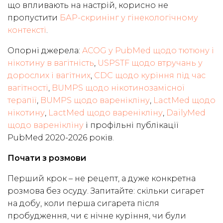
що впливають на настрій, корисно не
пропустити
БАР-скринінг у гінекологічному
контексті
.
Опорні джерела:
ACOG у PubMed щодо тютюну і
нікотину в вагітність
,
USPSTF щодо втручань у
дорослих і вагітних
,
CDC щодо куріння під час
вагітності
,
BUMPS щодо нікотинозамісної
терапії
,
BUMPS щодо варенікліну
,
LactMed щодо
нікотину
,
LactMed щодо варенікліну
,
DailyMed
щодо варенікліну
і профільні публікації
PubMed 2020-2026 років.
Почати з розмови
Перший крок – не рецепт, а дуже конкретна
розмова без осуду. Запитайте: скільки сигарет
на добу, коли перша сигарета після
пробудження, чи є нічне куріння, чи були