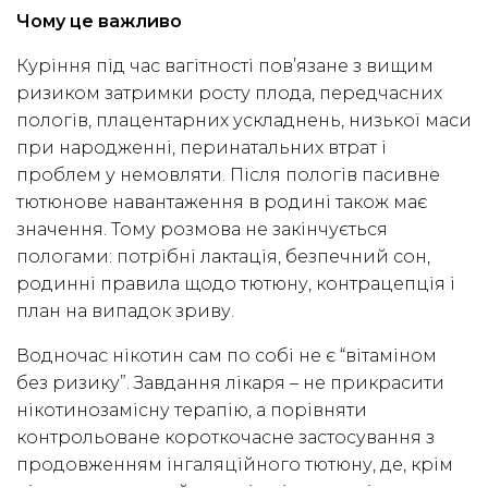
Чому це важливо
Куріння під час вагітності пов’язане з вищим
ризиком затримки росту плода, передчасних
пологів, плацентарних ускладнень, низької маси
при народженні, перинатальних втрат і
проблем у немовляти. Після пологів пасивне
тютюнове навантаження в родині також має
значення. Тому розмова не закінчується
пологами: потрібні лактація, безпечний сон,
родинні правила щодо тютюну, контрацепція і
план на випадок зриву.
Водночас нікотин сам по собі не є “вітаміном
без ризику”. Завдання лікаря – не прикрасити
нікотинозамісну терапію, а порівняти
контрольоване короткочасне застосування з
продовженням інгаляційного тютюну, де, крім