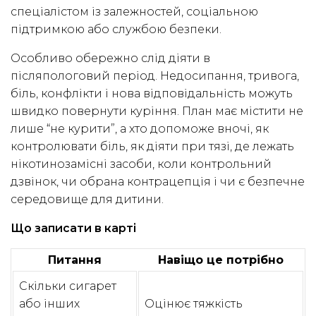
спеціалістом із залежностей, соціальною
підтримкою або службою безпеки.
Особливо обережно слід діяти в
післяпологовий період. Недосипання, тривога,
біль, конфлікти і нова відповідальність можуть
швидко повернути куріння. План має містити не
лише “не курити”, а хто допоможе вночі, як
контролювати біль, як діяти при тязі, де лежать
нікотинозамісні засоби, коли контрольний
дзвінок, чи обрана контрацепція і чи є безпечне
середовище для дитини.
Що записати в карті
Питання
Навіщо це потрібно
Скільки сигарет
або інших
Оцінює тяжкість