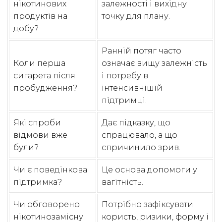
нікотинових
залежності і вихідну
продуктів на
точку для плану.
добу?
Ранній потяг часто
Коли перша
означає вищу залежність
сигарета після
і потребу в
пробудження?
інтенсивнішій
підтримці.
Які спроби
Дає підказку, що
відмови вже
спрацювало, а що
були?
спричинило зрив.
Чи є поведінкова
Це основа допомоги у
підтримка?
вагітність.
Чи обговорено
Потрібно зафіксувати
нікотинозамісну
користь, ризики, форму і