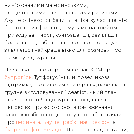
вимірюваними материнськими,
плацентарними і неонатальними ризиками.
Акушер-гінеколог бачить пацієнтку частіше, ніж
багато інших фахівців, тому саме на прийомі з
приводу вагітності, контрацепції, безпліддя,
болю, лактації або післяпологового огляду часто
з’являється найкраще вікно для розмови про
відмову від куріння.
Цей огляд не повторює матеріал KDM про
бупропіон
. Тут фокус інший: поведінкова
підтримка, нікотинозамісна терапія, вареніклін,
грудне вигодовування і реалістичний план
після пологів. Якщо куріння поєднане з
депресією, тривогою, розладом вживання
алкоголю або опіоїдів, поруч потрібні огляди
про
перинатальну депресію
,
налтрексон
та
бупренорфін і метадон
. Якщо розглядають ліки,