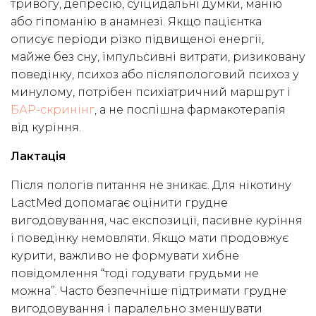
тривогу, депресію, суїцидальні думки, манію
або гіпоманію в анамнезі. Якщо пацієнтка
описує періоди різко підвищеної енергії,
майже без сну, імпульсивні витрати, ризиковану
поведінку, психоз або післяпологовий психоз у
минулому, потрібен психіатричний маршрут і
БАР-скринінг
, а не поспішна фармакотерапія
від куріння.
Лактація
Після пологів питання не зникає. Для нікотину
LactMed допомагає оцінити грудне
вигодовування, час експозиції, пасивне куріння
і поведінку немовляти. Якщо мати продовжує
курити, важливо не формувати хибне
повідомлення “тоді годувати грудьми не
можна”. Часто безпечніше підтримати грудне
вигодовування і паралельно зменшувати