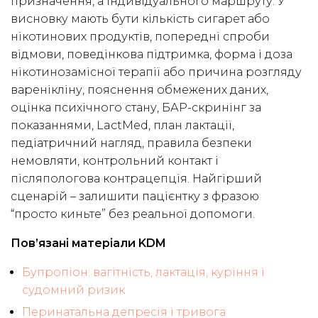
призначення, а індивідуального маршруту. У
висновку мають бути кількість сигарет або
нікотинових продуктів, попередні спроби
відмови, поведінкова підтримка, форма і доза
нікотинозамісної терапії або причина розгляду
варенікліну, пояснення обмежених даних,
оцінка психічного стану, БАР-скринінг за
показаннями, LactMed, план лактації,
педіатричний нагляд, правила безпеки
немовляти, контрольний контакт і
післяпологова контрацепція. Найгірший
сценарій – залишити пацієнтку з фразою
“просто киньте” без реальної допомоги.
Пов’язані матеріали KDM
Бупропіон: вагітність, лактація, куріння і
судомний ризик
Перинатальна депресія і тривога