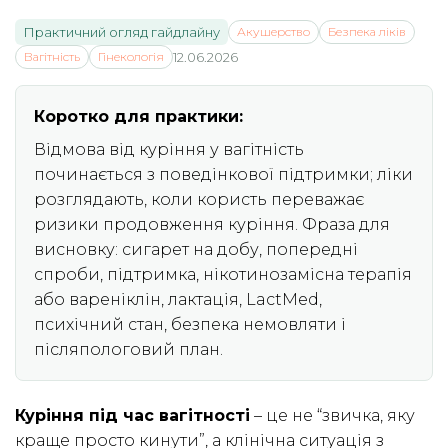
Практичний огляд гайдлайну
Акушерство
Безпека ліків
Вагітність
Гінекологія
12.06.2026
Коротко для практики:
Відмова від куріння у вагітність
починається з поведінкової підтримки; ліки
розглядають, коли користь переважає
ризики продовження куріння. Фраза для
висновку: сигарет на добу, попередні
спроби, підтримка, нікотинозамісна терапія
або вареніклін, лактація, LactMed,
психічний стан, безпека немовляти і
післяпологовий план.
Куріння під час вагітності
– це не “звичка, яку
краще просто кинути”, а клінічна ситуація з