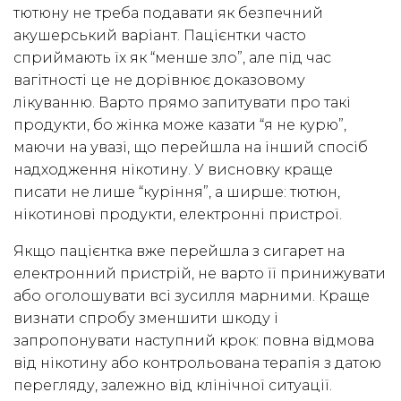
тютюну не треба подавати як безпечний
акушерський варіант. Пацієнтки часто
сприймають їх як “менше зло”, але під час
вагітності це не дорівнює доказовому
лікуванню. Варто прямо запитувати про такі
продукти, бо жінка може казати “я не курю”,
маючи на увазі, що перейшла на інший спосіб
надходження нікотину. У висновку краще
писати не лише “куріння”, а ширше: тютюн,
нікотинові продукти, електронні пристрої.
Якщо пацієнтка вже перейшла з сигарет на
електронний пристрій, не варто її принижувати
або оголошувати всі зусилля марними. Краще
визнати спробу зменшити шкоду і
запропонувати наступний крок: повна відмова
від нікотину або контрольована терапія з датою
перегляду, залежно від клінічної ситуації.