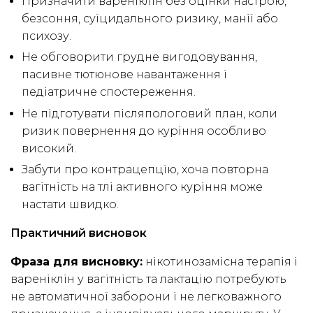
Призначити вареніклін без оцінки настрою,
безсоння, суїцидального ризику, манії або
психозу.
Не обговорити грудне вигодовування,
пасивне тютюнове навантаження і
педіатричне спостереження.
Не підготувати післяпологовий план, коли
ризик повернення до куріння особливо
високий.
Забути про контрацепцію, хоча повторна
вагітність на тлі активного куріння може
настати швидко.
Практичний висновок
Фраза для висновку:
нікотинозамісна терапія і
вареніклін у вагітність та лактацію потребують
не автоматичної заборони і не легковажного