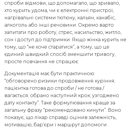
спроби відмови, що допомагало, що зривало,
хто курить удома, чи є електронні пристрої,
нагрівальні системи тютюну, кальян, канабіс,
алкоголь або інші речовини. Окремо варто
запитати про роботу, стрес, насильство, житло,
сон і доступ до підтримки. Якщо жінка курить не
тому, що “не хоче старатися”, а тому, що це
єдиний швидкий спосіб зменшити тривогу,
просте повчання не спрацює.
Документація має бути практичною:
“обговорено ризики продовження куріння;
пацієнтка готова до спроби / не готова /
вагається; обрано наступний крок; узгоджено
дату контакту”. Таке формулювання краще за
загальну фразу “рекомендовано кинути”. Воно
показує, що лікар справді оцінив залежність,
мотивацію, бар’єри і маршрут допомоги.