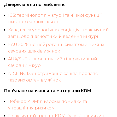
Джерела для поглиблення
ICS: термінологія ніктурії та нічної функції
нижніх сечових шляхів
Канадська урологічна асоціація: практичний
звіт щодо діагностики й ведення ніктурії
EAU 2026: не-нейрогенні симптоми нижніх
сечових шляхів у жінок
AUA/SUFU: ідіопатичний гіперактивний
сечовий міхур
NICE NG123: нетримання сечі та пролапс
тазових органів у жінок
Пов’язане навчання та матеріали KDM
Вебінар KDM: лікарські помилки та
управління ризиком
Практичний тренінг KDM: базові навички в