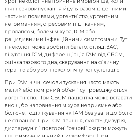
Урогінекологічна причина ймовірніша, коли
нічні сечовипускання йдуть разом із денними
частими позивами, ургентністю, ургентним
нетриманням, стресовим підтіканням,
пролапсом, болем міхура, ГСМ або
рецидивними інфекційними симптомами. Тут
гінеколог може зробити багато: огляд, ЗАС,
лікування ГСМ, диференціація ГАМ від СБСМ,
оцінка тазового дна, скерування на фізичну
терапію або урогінекологічну консультацію.
При ГАМ нічні сечовипускання часто мають
малий або помірний об’єм і супроводжуються
ургентністю. При СБСМ пацієнтка може вставати
вночі, бо наповнення міхура неприємне або
болюче; тоді лікування як ГАМ без уваги до болю
не спрацює. При ГСМ печіння, сухість, дизурія,
диспареунія і повторні “сечові” скарги можуть
підтримувати нічний дискомфорт. При