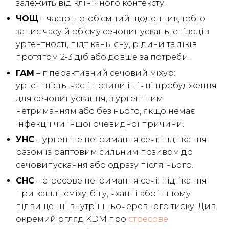
залежить від клінічного контексту.
ЧОЩ
– частотно-об’ємний щоденник, тобто
запис часу й об’єму сечовипускань, епізодів
ургентності, підтікань, сну, рідини та ліків
протягом 2-3 діб або довше за потреби.
ГАМ
– гіперактивний сечовий міхур:
ургентність, часті позиви і нічні пробудження
для сечовипускання, з ургентним
нетриманням або без нього, якщо немає
інфекції чи іншої очевидної причини.
УНС
– ургентне нетримання сечі: підтікання
разом із раптовим сильним позивом до
сечовипускання або одразу після нього.
СНС
– стресове нетримання сечі: підтікання
при кашлі, сміху, бігу, чханні або іншому
підвищенні внутрішньочеревного тиску. Див.
окремий огляд KDM про
стресове