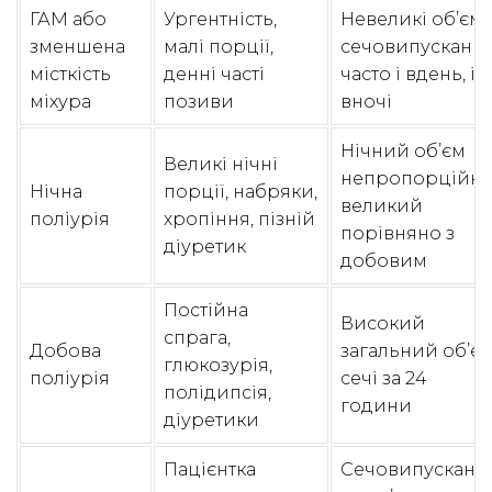
ГАМ або
Ургентність,
Невеликі об’єм
зменшена
малі порції,
сечовипускань,
місткість
денні часті
часто і вдень, і
міхура
позиви
вночі
Нічний об’єм
Великі нічні
непропорційн
Нічна
порції, набряки,
великий
поліурія
хропіння, пізній
порівняно з
діуретик
добовим
Постійна
Високий
спрага,
Добова
загальний об’є
глюкозурія,
поліурія
сечі за 24
полідипсія,
години
діуретики
Пацієнтка
Сечовипусканн