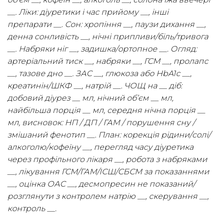
__. Ліки: діуретики і час прийому __, інші
препарати __. Сон: хропіння __, паузи дихання __,
денна сонливість __, нічні припливи/біль/тривога
__. Набряки ніг __, задишка/ортопное __. Огляд:
артеріальний тиск __, набряки __, ГСМ __, пролапс
__, тазове дно __. ЗАС __, глюкоза або HbA1c __,
креатинін/ШКФ __, натрій __. ЧОЩ на __ діб:
добовий діурез __ мл, нічний об’єм __ мл,
найбільша порція __ мл, середня нічна порція __
мл, висновок: НП / ДП / ГАМ / порушення сну /
змішаний фенотип __. План: корекція рідини/солі/
алкоголю/кофеїну __, перегляд часу діуретика
через профільного лікаря __, робота з набряками
__, лікування ГСМ/ГАМ/ІСШ/СБСМ за показаннями
__, оцінка ОАС __, десмопресин не показаний/
розглянути з контролем натрію __, скерування __,
контроль __.