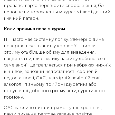
пролапсі варто перевірити спорожнення, бо
неповне випорожнення міхура змінює і денний,
і нічний патерн.
Коли причина поза міхуром
НП часто має системну логіку. Увечері рідина
повертається з тканин у кровообіг, нирки
отримують більше об’єму для виведення, і
пацієнтка виділяє велику частину добової сечі
саме вночі. Це трапляється при набряках нижніх
кінцівок, венозній недостатності, серцевій
недостатності, ОАС, надмірній вечірній солі,
алкоголі, пізньому прийомі діуретика або
порушенні добового ритму антидіуретичного
гормону.
ОАС важливо питати прямо: гучне хропіння,
паузи дихання, раптове хапання повітря,