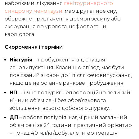
набряками, лікування
генітоуринарного
синдрому менопаузи
, маршрут апное сну,
обережне призначення десмопресину або
скерування до уролога, нефролога чи
кардіолога.
Скорочення і терміни
Ніктурія
– пробудження від сну для
сечовипускання. Класично епізод має бути
пов’язаний зі сном до і після сечовипускання,
якщо це не останнє ранкове пробудження.
НП
– нічна поліурія: непропорційно великий
нічний об’єм сечі без обов’язкового
збільшення всього добового діурезу.
ДП
– добова поліурія: надмірний загальний
об’єм сечі за 24 години; практичний орієнтир
– понад 40 мл/кг/добу, але інтерпретація