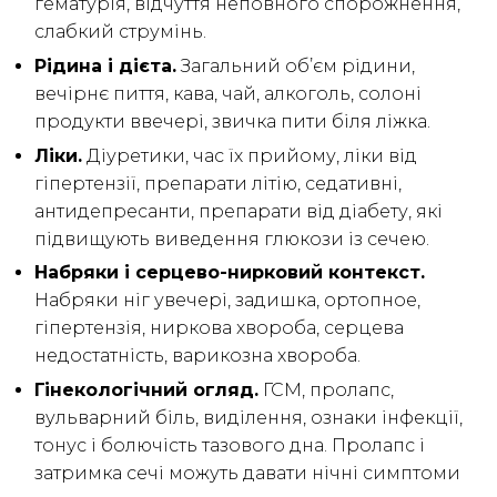
гематурія, відчуття неповного спорожнення,
слабкий струмінь.
Рідина і дієта.
Загальний об’єм рідини,
вечірнє пиття, кава, чай, алкоголь, солоні
продукти ввечері, звичка пити біля ліжка.
Ліки.
Діуретики, час їх прийому, ліки від
гіпертензії, препарати літію, седативні,
антидепресанти, препарати від діабету, які
підвищують виведення глюкози із сечею.
Набряки і серцево-нирковий контекст.
Набряки ніг увечері, задишка, ортопное,
гіпертензія, ниркова хвороба, серцева
недостатність, варикозна хвороба.
Гінекологічний огляд.
ГСМ, пролапс,
вульварний біль, виділення, ознаки інфекції,
тонус і болючість тазового дна. Пролапс і
затримка сечі можуть давати нічні симптоми