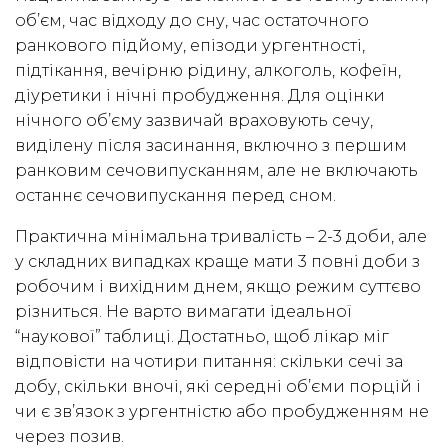
об’єм, час відходу до сну, час остаточного
ранкового підйому, епізоди ургентності,
підтікання, вечірню рідину, алкоголь, кофеїн,
діуретики і нічні пробудження. Для оцінки
нічного об’єму зазвичай враховують сечу,
виділену після засинання, включно з першим
ранковим сечовипусканням, але не включають
останнє сечовипускання перед сном.
Практична мінімальна тривалість – 2-3 доби, але
у складних випадках краще мати 3 повні доби з
робочим і вихідним днем, якщо режим суттєво
різниться. Не варто вимагати ідеальної
“наукової” таблиці. Достатньо, щоб лікар міг
відповісти на чотири питання: скільки сечі за
добу, скільки вночі, які середні об’єми порцій і
чи є зв’язок з ургентністю або пробудженням не
через позив.