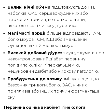
Великі нічні об’єми
підштовхують до НП,
набряків, ОАС, серцево-судинних або
ниркових причин, вечірньої рідини,
алкоголю, солі чи часу діуретика.
Малі часті порції
більше відповідають ГАМ,
болю міхура, ГСМ, ІСШ або зменшеній
функціональній місткості міхура.
Високий добовий діурез
змушує думати про
неконтрольований діабет, первинну
полідипсію, ліки, гіперкальціємію,
нецукровий діабет або ниркову патологію.
Пробудження до позиву
зміщує акцент до
безсоння, тривоги, болю, ОАС, нічних
припливів або інших причин фрагментації
сну.
Первинна оцінка в кабінеті гінеколога