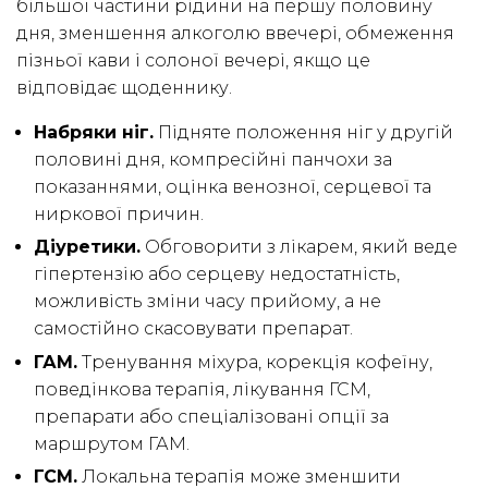
більшої частини рідини на першу половину
дня, зменшення алкоголю ввечері, обмеження
пізньої кави і солоної вечері, якщо це
відповідає щоденнику.
Набряки ніг.
Підняте положення ніг у другій
половині дня, компресійні панчохи за
показаннями, оцінка венозної, серцевої та
ниркової причин.
Діуретики.
Обговорити з лікарем, який веде
гіпертензію або серцеву недостатність,
можливість зміни часу прийому, а не
самостійно скасовувати препарат.
ГАМ.
Тренування міхура, корекція кофеїну,
поведінкова терапія, лікування ГСМ,
препарати або спеціалізовані опції за
маршрутом ГАМ.
ГСМ.
Локальна терапія може зменшити