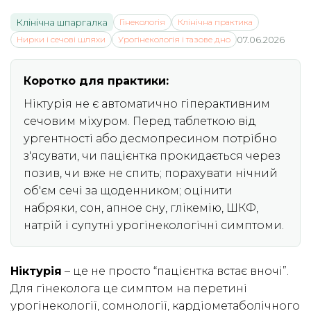
Клінічна шпаргалка
Гінекологія
Клінічна практика
Нирки і сечові шляхи
Урогінекологія і тазове дно
07.06.2026
Коротко для практики:
Ніктурія не є автоматично гіперактивним
сечовим міхуром. Перед таблеткою від
ургентності або десмопресином потрібно
з'ясувати, чи пацієнтка прокидається через
позив, чи вже не спить; порахувати нічний
об'єм сечі за щоденником; оцінити
набряки, сон, апное сну, глікемію, ШКФ,
натрій і супутні урогінекологічні симптоми.
Ніктурія
– це не просто “пацієнтка встає вночі”.
Для гінеколога це симптом на перетині
урогінекології, сомнології, кардіометаболічного