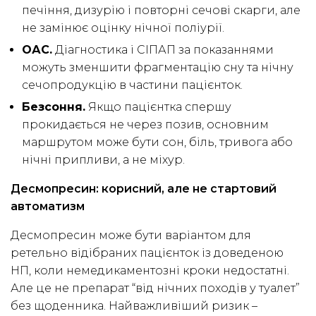
печіння, дизурію і повторні сечові скарги, але
не замінює оцінку нічної поліурії.
ОАС.
Діагностика і СІПАП за показаннями
можуть зменшити фрагментацію сну та нічну
сечопродукцію в частини пацієнток.
Безсоння.
Якщо пацієнтка спершу
прокидається не через позив, основним
маршрутом може бути сон, біль, тривога або
нічні припливи, а не міхур.
Десмопресин: корисний, але не стартовий
автоматизм
Десмопресин може бути варіантом для
ретельно відібраних пацієнток із доведеною
НП, коли немедикаментозні кроки недостатні.
Але це не препарат “від нічних походів у туалет”
без щоденника. Найважливіший ризик –