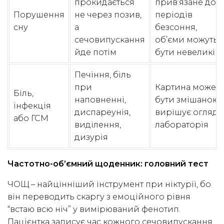
прокидається
прив’язане до
Порушення
не через позив,
періодів
сну
а
безсоння,
сечовипускання
об’єми можуть
йде потім
бути невеликі
Печіння, біль
при
Картина може
Біль,
наповненні,
бути змішаною;
інфекція
диспареунія,
вирішує огляд і
або ГСМ
виділення,
лабораторія
дизурія
Частотно-об’ємний щоденник: головний тест
ЧОЩ – найцінніший інструмент при ніктурії, бо
він переводить скаргу з емоційного рівня
“встаю всю ніч” у вимірюваний фенотип.
Пацієнтка записує час кожного сечовипускання,