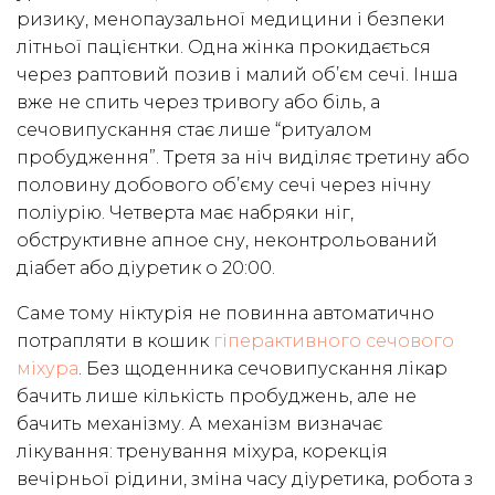
ризику, менопаузальної медицини і безпеки
літньої пацієнтки. Одна жінка прокидається
через раптовий позив і малий об’єм сечі. Інша
вже не спить через тривогу або біль, а
сечовипускання стає лише “ритуалом
пробудження”. Третя за ніч виділяє третину або
половину добового об’єму сечі через нічну
поліурію. Четверта має набряки ніг,
обструктивне апное сну, неконтрольований
діабет або діуретик о 20:00.
Саме тому ніктурія не повинна автоматично
потрапляти в кошик
гіперактивного сечового
міхура
. Без щоденника сечовипускання лікар
бачить лише кількість пробуджень, але не
бачить механізму. А механізм визначає
лікування: тренування міхура, корекція
вечірньої рідини, зміна часу діуретика, робота з