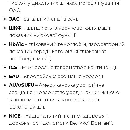
тиском у дихальних шляхах, метод лікування
ОАС.
ЗАС
– загальний аналіз сечі.
ШКФ
– швидкість клубочкової фільтрації,
показник ниркової функції.
HbA1c
– глікований гемоглобін, лабораторний
показник середнього рівня глюкози за
попередні місяці.
ICS
– Міжнародне товариство з континенції.
EAU
– Європейська асоціація урології.
AUA/SUFU
– Американська урологічна
асоціація і Товариство уродинаміки, жіночої
тазової медицини та урогенітальної
реконструкції.
NICE
– Національний інститут здоров’я і
досконалості допомоги Великої Британії.