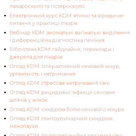
лапароскопії та гістероскопії
Електронний курс KDM: етичні та юридичні
питання у практиці лікаря
Вебінар KDM: аномальні вагінальні виділення
і диференційна діагностика печіння
Бібліотека KDM: гайдлайни, переклади і
джерела для лікарів
Огляд KDM: гіперактивний сечовий міхур,
ургентність і нетримання
Огляд KDM: стресове нетримання сечі
Огляд KDM: рецидивні інфекції сечових
шляхів у жінок
Огляд KDM: синдром болю сечового міхура
Огляд KDM: генітоуринарний синдром
менопаузи
Огляд KDM: післяопераційна затримка сечі