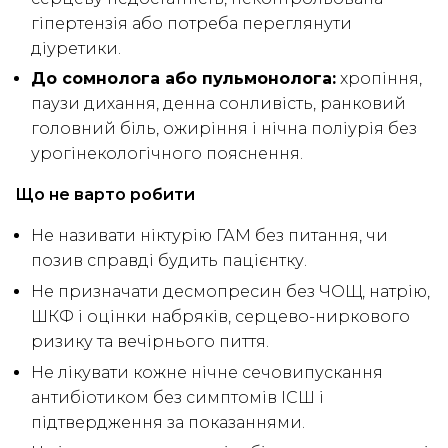
гіпертензія або потреба переглянути
діуретики.
До сомнолога або пульмонолога:
хропіння,
паузи дихання, денна сонливість, ранковий
головний біль, ожиріння і нічна поліурія без
урогінекологічного пояснення.
Що не варто робити
Не називати ніктурію ГАМ без питання, чи
позив справді будить пацієнтку.
Не призначати десмопресин без ЧОЩ, натрію,
ШКФ і оцінки набряків, серцево-ниркового
ризику та вечірнього пиття.
Не лікувати кожне нічне сечовипускання
антибіотиком без симптомів ІСШ і
підтвердження за показаннями.