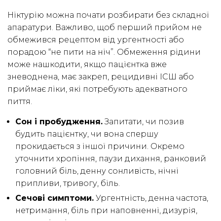
Ніктурію можна почати розбирати без складної
апаратури. Важливо, щоб перший прийом не
обмежився рецептом від ургентності або
порадою “не пити на ніч”. Обмеження рідини
може нашкодити, якщо пацієнтка вже
зневоднена, має закреп, рецидивні ІСШ або
приймає ліки, які потребують адекватного
пиття.
Сон і пробудження.
Запитати, чи позив
будить пацієнтку, чи вона спершу
прокидається з іншої причини. Окремо
уточнити хропіння, паузи дихання, ранковий
головний біль, денну сонливість, нічні
припливи, тривогу, біль.
Сечові симптоми.
Ургентність, денна частота,
нетримання, біль при наповненні, дизурія,