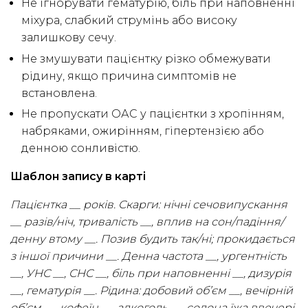
Не ігнорувати гематурію, біль при наповненні
міхура, слабкий струмінь або високу
залишкову сечу.
Не змушувати пацієнтку різко обмежувати
рідину, якщо причина симптомів не
встановлена.
Не пропускати ОАС у пацієнтки з хропінням,
набряками, ожирінням, гіпертензією або
денною сонливістю.
Шаблон запису в карті
Пацієнтка __ років. Скарги: нічні сечовипускання
__ разів/ніч, тривалість __, вплив на сон/падіння/
денну втому __. Позив будить так/ні; прокидається
з іншої причини __. Денна частота __, ургентність
__, УНС __, СНС __, біль при наповненні __, дизурія
__, гематурія __. Рідина: добовий об’єм __, вечірній
об’єм __, кофеїн __, алкоголь __, солона їжа ввечері