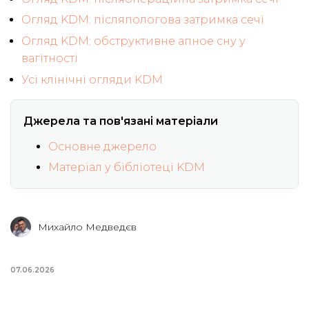
Огляд KDM: післяпологова затримка сечі
Огляд KDM: обструктивне апное сну у
вагітності
Усі клінічні огляди KDM
Джерела та пов'язані матеріали
Основне джерело
Матеріал у бібліотеці KDM
Михайло Медведєв
07.06.2026