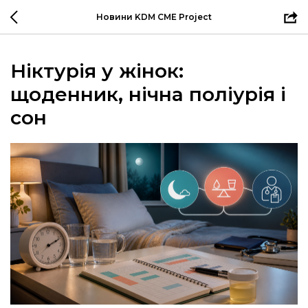
Новини KDM CME Project
Ніктурія у жінок:
щоденник, нічна поліурія і
сон