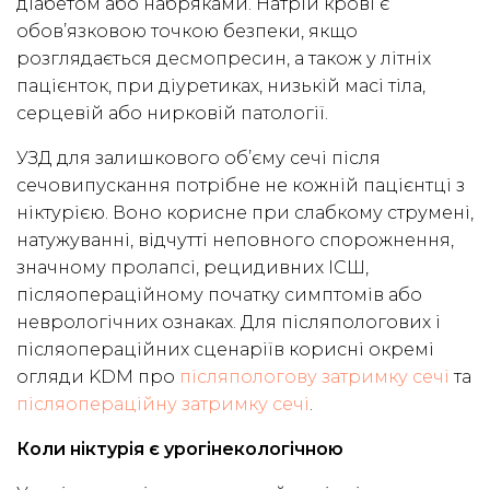
діабетом або набряками. Натрій крові є
обов’язковою точкою безпеки, якщо
розглядається десмопресин, а також у літніх
пацієнток, при діуретиках, низькій масі тіла,
серцевій або нирковій патології.
УЗД для залишкового об’єму сечі після
сечовипускання потрібне не кожній пацієнтці з
ніктурією. Воно корисне при слабкому струмені,
натужуванні, відчутті неповного спорожнення,
значному пролапсі, рецидивних ІСШ,
післяопераційному початку симптомів або
неврологічних ознаках. Для післяпологових і
післяопераційних сценаріїв корисні окремі
огляди KDM про
післяпологову затримку сечі
та
післяопераційну затримку сечі
.
Коли ніктурія є урогінекологічною