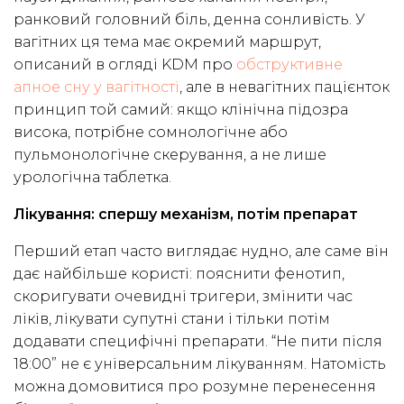
ранковий головний біль, денна сонливість. У
вагітних ця тема має окремий маршрут,
описаний в огляді KDM про
обструктивне
апное сну у вагітності
, але в невагітних пацієнток
принцип той самий: якщо клінічна підозра
висока, потрібне сомнологічне або
пульмонологічне скерування, а не лише
урологічна таблетка.
Лікування: спершу механізм, потім препарат
Перший етап часто виглядає нудно, але саме він
дає найбільше користі: пояснити фенотип,
скоригувати очевидні тригери, змінити час
ліків, лікувати супутні стани і тільки потім
додавати специфічні препарати. “Не пити після
18:00” не є універсальним лікуванням. Натомість
можна домовитися про розумне перенесення