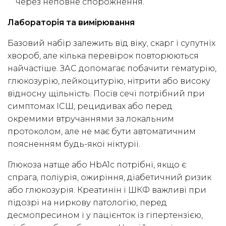
через неповне спорожнення.
Лабораторія та вимірювання
Базовий набір залежить від віку, скарг і супутніх
хвороб, але кілька перевірок повторюються
найчастіше. ЗАС допомагає побачити гематурію,
глюкозурію, лейкоцитурію, нітрити або високу
відносну щільність. Посів сечі потрібний при
симптомах ІСШ, рецидивах або перед
окремими втручаннями за локальним
протоколом, але не має бути автоматичним
поясненням будь-якої ніктурії.
Глюкоза натще або HbA1c потрібні, якщо є
спрага, поліурія, ожиріння, діабетичний ризик
або глюкозурія. Креатинін і ШКФ важливі при
підозрі на ниркову патологію, перед
десмопресином і у пацієнток із гіпертензією,