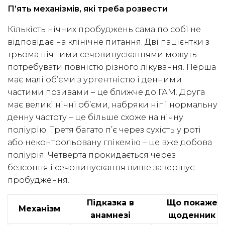
П’ять механізмів, які треба розвести
Кількість нічних пробуджень сама по собі не
відповідає на клінічне питання. Дві пацієнтки з
трьома нічними сечовипусканнями можуть
потребувати повністю різного лікування. Перша
має малі об’єми з ургентністю і денними
частими позивами – це ближче до ГАМ. Друга
має великі нічні об’єми, набряки ніг і нормальну
денну частоту – це більше схоже на нічну
поліурію. Третя багато п’є через сухість у роті
або неконтрольовану глікемію – це вже добова
поліурія. Четверта прокидається через
безсоння і сечовипускання лише завершує
пробудження.
Підказка в
Що покаже
Механізм
анамнезі
щоденник