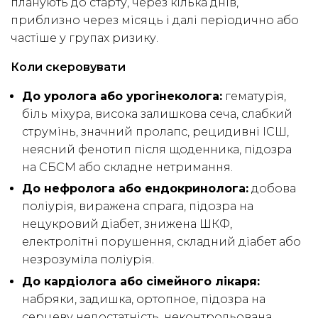
планують до старту, через кілька днів,
приблизно через місяць і далі періодично або
частіше у групах ризику.
Коли скеровувати
До уролога або урогінеколога:
гематурія,
біль міхура, висока залишкова сеча, слабкий
струмінь, значний пролапс, рецидивні ІСШ,
неясний фенотип після щоденника, підозра
на СБСМ або складне нетримання.
До нефролога або ендокринолога:
добова
поліурія, виражена спрага, підозра на
нецукровий діабет, знижена ШКФ,
електролітні порушення, складний діабет або
незрозуміла поліурія.
До кардіолога або сімейного лікаря:
набряки, задишка, ортопное, підозра на
серцеву недостатність, неконтрольована