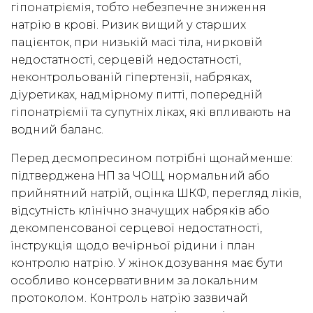
гіпонатріємія, тобто небезпечне зниження
натрію в крові. Ризик вищий у старших
пацієнток, при низькій масі тіла, нирковій
недостатності, серцевій недостатності,
неконтрольованій гіпертензії, набряках,
діуретиках, надмірному питті, попередній
гіпонатріємії та супутніх ліках, які впливають на
водний баланс.
Перед десмопресином потрібні щонайменше:
підтверджена НП за ЧОЩ, нормальний або
прийнятний натрій, оцінка ШКФ, перегляд ліків,
відсутність клінічно значущих набряків або
декомпенсованої серцевої недостатності,
інструкція щодо вечірньої рідини і план
контролю натрію. У жінок дозування має бути
особливо консервативним за локальним
протоколом. Контроль натрію зазвичай