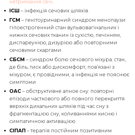
нетримання сечі
.
ІСШ
– інфекція сечових шляхів.
ГСМ
– генітоуринарний синдром менопаузи:
гіпоестрогенний стан вульвовагінальних і
нижніх сечових тканин із сухістю, печінням,
диспареунією, дизурією або повторними
сечовими скаргами.
СБСМ
– синдром болю сечового міхура; стан,
де біль, тиск або дискомфорт, пов’язані з
міхуром, є провідними, а інфекція не пояснює
симптоми.
ОАС
– обструктивне апное сну: повторні
епізоди часткового або повного перекриття
верхніх дихальних шляхів під час сну з
фрагментацією сну, коливаннями кисню і
симпатичною активацією.
СІПАП
– терапія постійним позитивним