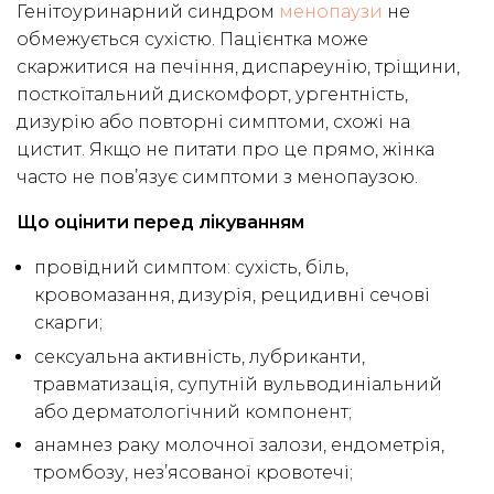
Генітоуринарний синдром
менопаузи
не
обмежується сухістю. Пацієнтка може
скаржитися на печіння, диспареунію, тріщини,
посткоїтальний дискомфорт, ургентність,
дизурію або повторні симптоми, схожі на
цистит. Якщо не питати про це прямо, жінка
часто не пов’язує симптоми з менопаузою.
Що оцінити перед лікуванням
провідний симптом: сухість, біль,
кровомазання, дизурія, рецидивні сечові
скарги;
сексуальна активність, лубриканти,
травматизація, супутній вульводиніальний
або дерматологічний компонент;
анамнез раку молочної залози, ендометрія,
тромбозу, нез’ясованої кровотечі;