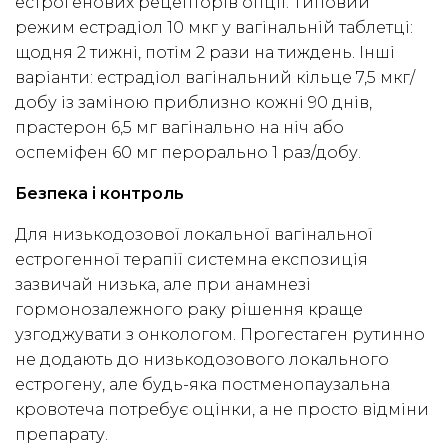
естрогенових рецепторів опції. Типовий
режим естрадіол 10 мкг у вагінальній таблетці:
щодня 2 тижні, потім 2 рази на тиждень. Інші
варіанти: естрадіол вагінальний кільце 7,5 мкг/
добу із заміною приблизно кожні 90 днів,
прастерон 6,5 мг вагінально на ніч або
оспеміфен 60 мг перорально 1 раз/добу.
Безпека і контроль
Для низькодозової локальної вагінальної
естрогенної терапії системна експозиція
зазвичай низька, але при анамнезі
гормонозалежного раку рішення краще
узгоджувати з онкологом. Прогестаген рутинно
не додають до низькодозового локального
естрогену, але будь-яка постменопаузальна
кровотеча потребує оцінки, а не просто відміни
препарату.