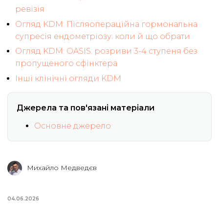
ревізія
Огляд KDM: Післяопераційна гормональна
супресія ендометріозу: коли й що обрати
Огляд KDM: OASIS: розриви 3-4 ступеня без
пропущеного сфінктера
Інші клінічні огляди KDM
Джерела та пов'язані матеріали
Основне джерело
Михайло Медведєв
04.06.2026