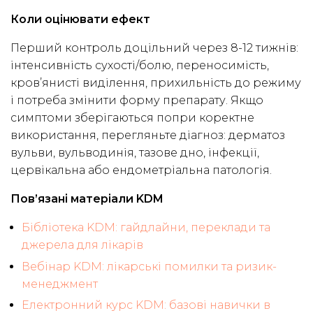
Коли оцінювати ефект
Перший контроль доцільний через 8-12 тижнів:
інтенсивність сухості/болю, переносимість,
кров’янисті виділення, прихильність до режиму
і потреба змінити форму препарату. Якщо
симптоми зберігаються попри коректне
використання, перегляньте діагноз: дерматоз
вульви, вульводинія, тазове дно, інфекції,
цервікальна або ендометріальна патологія.
Пов’язані матеріали KDM
Бібліотека KDM: гайдлайни, переклади та
джерела для лікарів
Вебінар KDM: лікарські помилки та ризик-
менеджмент
Електронний курс KDM: базові навички в