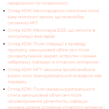
лапароскопії та гістероскопії
Огляд KDM: Менопаузальні симптоми після
раку молочної залози: що можна без
системної МГТ
Огляд KDM: Менопауза 2025: що змінити в
консультації вже зараз
Огляд KDM: Після операції з приводу
пролапсу: залишковий об’єм сечі після
сечовипускання, закреп, естроген і ознаки
небезпеки, пов’язані із сітчастим імплантом
Огляд KDM: МГТ і венозна тромбоемболія
ризик: коли трансдермальний естрадіол має
перевагу
Огляд KDM: Після середньоуретрального
слінга: залишковий об’єм сечі після
сечовипускання, ургентність, інфекція
сечових шляхів, оголення сітчастого імпланта і