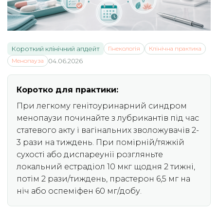
Короткий клінічний апдейт
Гінекологія
Клінічна практика
Менопауза
04.06.2026
Коротко для практики:
При легкому генітоуринарний синдром
менопаузи починайте з лубрикантів під час
статевого акту і вагінальних зволожувачів 2-
3 рази на тиждень. При помірній/тяжкій
сухості або диспареунії розгляньте
локальний естрадіол 10 мкг щодня 2 тижні,
потім 2 рази/тиждень, прастерон 6,5 мг на
ніч або оспеміфен 60 мг/добу.