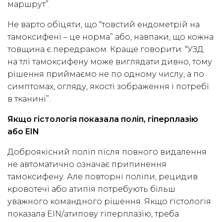
маршрут”.
Не варто обіцяти, що “товстий ендометрій на
тамоксифені – це норма” або, навпаки, що кожна
товщина є передраком. Краще говорити: “УЗД
на тлі тамоксифену може виглядати дивно, тому
рішення приймаємо не по одному числу, а по
симптомах, огляду, якості зображення і потребі
в тканині”.
Якщо гістологія показала поліп, гіперплазію
або EIN
Доброякісний поліп після повного видалення
не автоматично означає припинення
тамоксифену. Але повторні поліпи, рецидив
кровотечі або атипія потребують більш
уважного командного рішення. Якщо гістологія
показала EIN/атипову гіперплазію, треба