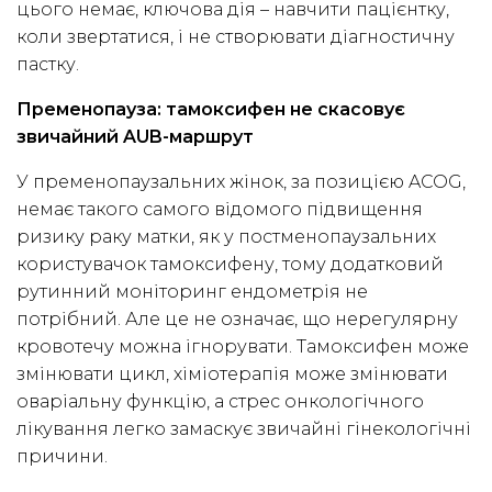
цього немає, ключова дія – навчити пацієнтку,
коли звертатися, і не створювати діагностичну
пастку.
Пременопауза: тамоксифен не скасовує
звичайний AUB-маршрут
У пременопаузальних жінок, за позицією ACOG,
немає такого самого відомого підвищення
ризику раку матки, як у постменопаузальних
користувачок тамоксифену, тому додатковий
рутинний моніторинг ендометрія не
потрібний. Але це не означає, що нерегулярну
кровотечу можна ігнорувати. Тамоксифен може
змінювати цикл, хіміотерапія може змінювати
оваріальну функцію, а стрес онкологічного
лікування легко замаскує звичайні гінекологічні
причини.