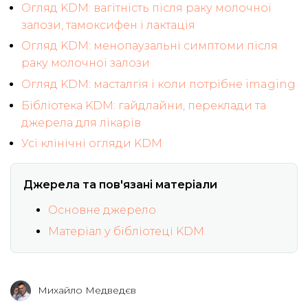
Огляд KDM: вагітність після раку молочної
залози, тамоксифен і лактація
Огляд KDM: менопаузальні симптоми після
раку молочної залози
Огляд KDM: масталгія і коли потрібне imaging
Бібліотека KDM: гайдлайни, переклади та
джерела для лікарів
Усі клінічні огляди KDM
Джерела та пов'язані матеріали
Основне джерело
Матеріал у бібліотеці KDM
Михайло Медведєв