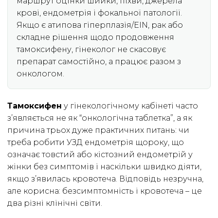
маршрут оцінки шийки, піхви, джерела
крові, ендометрія і фокальної патології.
Якщо є атипова гіперплазія/EIN, рак або
складне рішення щодо продовження
тамоксифену, гінеколог не скасовує
препарат самостійно, а працює разом з
онкологом.
Тамоксифен
у гінекологічному кабінеті часто
з’являється не як “онкологічна таблетка”, а як
причина трьох дуже практичних питань: чи
треба робити УЗД ендометрія щороку, що
означає товстий або кістозний ендометрій у
жінки без симптомів і наскільки швидко діяти,
якщо з’явилась кровотеча. Відповідь незручна,
але корисна: безсимптомність і кровотеча – це
два різні клінічні світи.