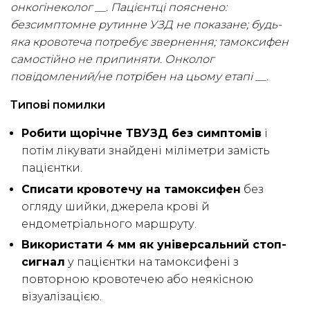
онкогінеколог __. Пацієнтці пояснено:
безсимптомне рутинне УЗД не показане; будь-
яка кровотеча потребує звернення; тамоксифен
самостійно не припиняти. Онколог
повідомлений/не потрібен на цьому етапі __.
Типові помилки
Робити щорічне ТВУЗД без симптомів
і
потім лікувати знайдені міліметри замість
пацієнтки.
Списати кровотечу на тамоксифен
без
огляду шийки, джерела крові й
ендометріального маршруту.
Використати 4 мм як універсальний стоп-
сигнал
у пацієнтки на тамоксифені з
повторною кровотечею або неякісною
візуалізацією.