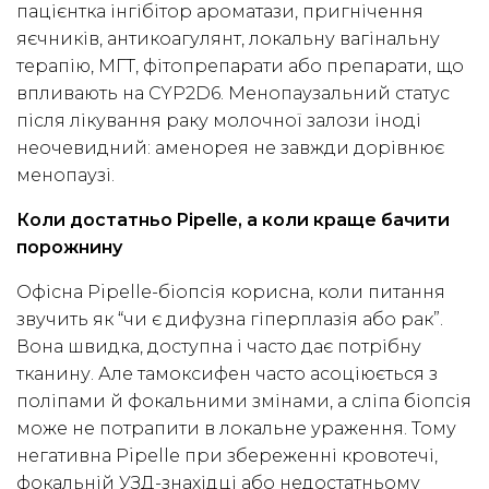
пацієнтка інгібітор ароматази, пригнічення
яєчників, антикоагулянт, локальну вагінальну
терапію, МГТ, фітопрепарати або препарати, що
впливають на CYP2D6. Менопаузальний статус
після лікування раку молочної залози іноді
неочевидний: аменорея не завжди дорівнює
менопаузі.
Коли достатньо Pipelle, а коли краще бачити
порожнину
Офісна Pipelle-біопсія корисна, коли питання
звучить як “чи є дифузна гіперплазія або рак”.
Вона швидка, доступна і часто дає потрібну
тканину. Але тамоксифен часто асоціюється з
поліпами й фокальними змінами, а сліпа біопсія
може не потрапити в локальне ураження. Тому
негативна Pipelle при збереженні кровотечі,
фокальній УЗД-знахідці або недостатньому