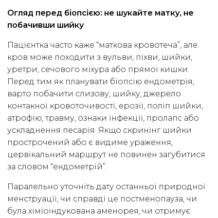
Огляд перед біопсією: не шукайте матку, не
побачивши шийку
Пацієнтка часто каже “маткова кровотеча”, але
кров може походити з вульви, піхви, шийки,
уретри, сечового міхура або прямої кишки.
Перед тим як планувати біопсію ендометрія,
варто побачити слизову, шийку, джерело
контакної кровоточивості, ерозії, поліп шийки,
атрофію, травму, ознаки інфекції, пролапс або
ускладнення песарія. Якщо скринінг шийки
прострочений або є видиме ураження,
цервікальний маршрут не повинен загубитися
за словом “ендометрій”.
Паралельно уточніть дату останньої природної
менструації, чи справді це постменопауза, чи
була хіміоіндукована аменорея, чи отримує