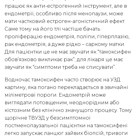
працює як анти-естрогенний інструмент, але в
ендометрії, особливо після менопаузи, може
мати частковий естроген-агоністичний ефект.
Саме тому на його тлі частіше бачать
проліферацію ендометрія, поліпи, гіперплазію,
рак ендометрія, а дуже рідко – саркому матки.
Для пацієнтки це не має звучати як “тамоксифен
обов’язково викликає рак”; для лікаря це має
звучати як “симптоми треба не списувати”.
Водночас тамоксифен часто створює на УЗД
картину, яка погано перекладається в звичайні
міліметрові пороги. Ендометрій може
виглядати потовщеним, неоднорідним або
кістозним без клінічно значущого процесу. Тому
щорічне ТВУЗД у безсимптомної
постменопаузальної пацієнтки на тамоксифені
легко запускає ланцюг зайвих біопсій, тривоги