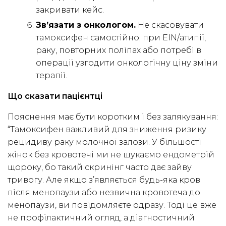
закривати кейс.
Зв’язати з онкологом.
Не скасовувати
тамоксифен самостійно; при EIN/атипії,
раку, повторних поліпах або потребі в
операції узгодити онкологічну ціну зміни
терапії.
Що сказати пацієнтці
Пояснення має бути коротким і без залякування:
“Тамоксифен важливий для зниження ризику
рецидиву раку молочної залози. У більшості
жінок без кровотечі ми не шукаємо ендометрій
щороку, бо такий скринінг часто дає зайву
тривогу. Але якщо з’являється будь-яка кров
після менопаузи або незвична кровотеча до
менопаузи, ви повідомляєте одразу. Тоді це вже
не профілактичний огляд, а діагностичний