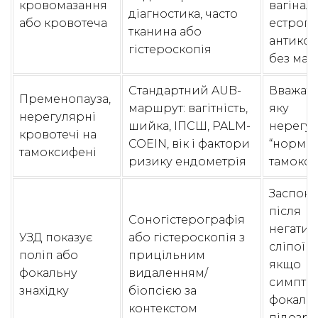
кровомазання
вагінал
діагностика, часто
або кровотеча
естроге
тканина або
антикоа
гістероскопія
без ма
Стандартний AUB-
Вважати
Пременопауза,
маршрут: вагітність,
яку
нерегулярні
шийка, ІПСШ, PALM-
нерегул
кровотечі на
COEIN, вік і фактори
“нормо
тамоксифені
ризику ендометрія
тамокси
Заспоко
після
Соногістерографія
негатив
УЗД показує
або гістероскопія з
сліпої P
поліп або
прицільним
якщо
фокальну
видаленням/
симпто
знахідку
біопсією за
фокаль
контекстом
підозра