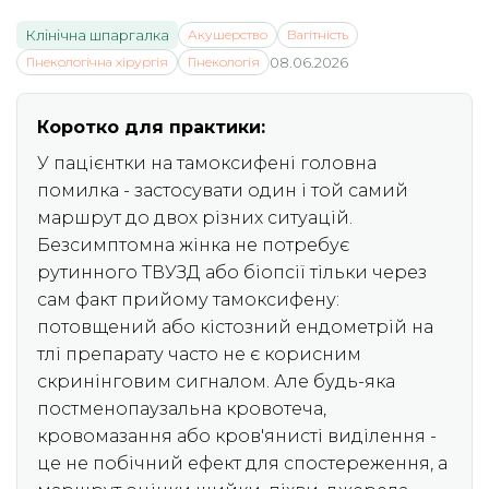
Клінічна шпаргалка
Акушерство
Вагітність
Гінекологічна хірургія
Гінекологія
08.06.2026
Коротко для практики:
У пацієнтки на тамоксифені головна
помилка - застосувати один і той самий
маршрут до двох різних ситуацій.
Безсимптомна жінка не потребує
рутинного ТВУЗД або біопсії тільки через
сам факт прийому тамоксифену:
потовщений або кістозний ендометрій на
тлі препарату часто не є корисним
скринінговим сигналом. Але будь-яка
постменопаузальна кровотеча,
кровомазання або кров'янисті виділення -
це не побічний ефект для спостереження, а