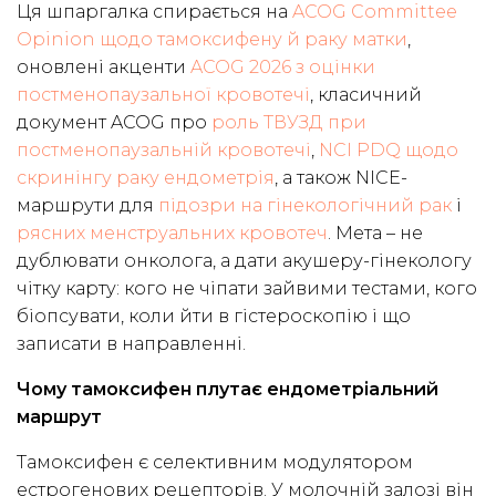
Ця шпаргалка спирається на
ACOG Committee
Opinion щодо тамоксифену й раку матки
,
оновлені акценти
ACOG 2026 з оцінки
постменопаузальної кровотечі
, класичний
документ ACOG про
роль ТВУЗД при
постменопаузальній кровотечі
,
NCI PDQ щодо
скринінгу раку ендометрія
, а також NICE-
маршрути для
підозри на гінекологічний рак
і
рясних менструальних кровотеч
. Мета – не
дублювати онколога, а дати акушеру-гінекологу
чітку карту: кого не чіпати зайвими тестами, кого
біопсувати, коли йти в гістероскопію і що
записати в направленні.
Чому тамоксифен плутає ендометріальний
маршрут
Тамоксифен є селективним модулятором
естрогенових рецепторів. У молочній залозі він