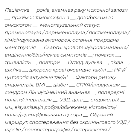
Пацієнтка __ років, анамнез раку молочної залози
__, приймає тамоксифен з __, доза/режим за
онкологом __. Менопаузальний статус:
пременопауза / перименопауза / постменопауза /
хіміоіндукована аменорея; остання природна
менструація __. Скарги: кровотеча/кровомазання/
виділення/біль/немає симптомів __; початок __,
тривалість __, повтори __. Огляд: вульва __, піхва __,
шийка __, джерело крові очевидне так/ні __; HPV/
цитологія актуальні так/ні __. Фактори ризику
ендометрія: BMI __, діабет __, СПКЯ/ановуляція __,
синдром Лінча/сімейний анамнез __, попередні
поліпи/гіперплазія __. УЗД: дата __, ендометрій __
мм, візуалізація добра/обмежена, кістозність/
поліп/рідина/фокальна підозра __. Обраний
маршрут: спостереження без скринінгового УЗД /
Pipelle / соногістерографія / гістероскопія /