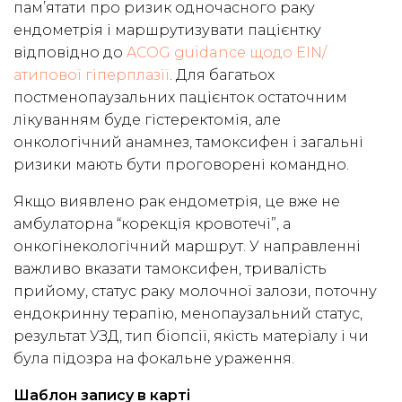
пам’ятати про ризик одночасного раку
ендометрія і маршрутизувати пацієнтку
відповідно до
ACOG guidance щодо EIN/
атипової гіперплазії
. Для багатьох
постменопаузальних пацієнток остаточним
лікуванням буде гістеректомія, але
онкологічний анамнез, тамоксифен і загальні
ризики мають бути проговорені командно.
Якщо виявлено рак ендометрія, це вже не
амбулаторна “корекція кровотечі”, а
онкогінекологічний маршрут. У направленні
важливо вказати тамоксифен, тривалість
прийому, статус раку молочної залози, поточну
ендокринну терапію, менопаузальний статус,
результат УЗД, тип біопсії, якість матеріалу і чи
була підозра на фокальне ураження.
Шаблон запису в карті