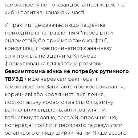
тамоксифену не показав достатньої користі, а
хибні позитивні знахідки часті.
У практиці це означає: якщо пацієнтка
приходить із направленням “перевірити
ендометрій, бо приймаю тамоксифен”,
консультація має починатися з анамнезу
симптомів, а не з датчика. Ключове
формулювання для карти й розмови:
безсимптомна жінка не потребує рутинного
ТВУЗД
лише через сам факт терапії
тамоксифеном. Запитайте про кровомазання,
коричневі або кров’янисті виділення,
посткоїтальну кровоточивість, біль, зміну
вагінальних виділень, антикоагулянти,
вагінальну терапію, песарій, опромінення,
попередні поліпи, гіперплазію та результати
останнього огляду шийки матки. Якщо всього