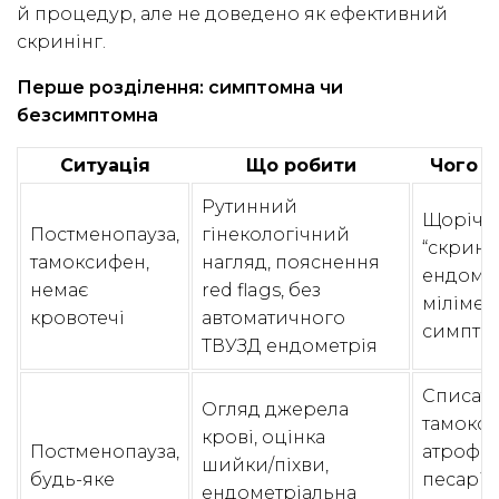
й процедур, але не доведено як ефективний
скринінг.
Перше розділення: симптомна чи
безсимптомна
Ситуація
Що робити
Чого у
Рутинний
Щорічн
Постменопауза,
гінекологічний
“скрині
тамоксифен,
нагляд, пояснення
ендомет
немає
red flags, без
мілімет
кровотечі
автоматичного
симпто
ТВУЗД ендометрія
Списати
Огляд джерела
тамокси
крові, оцінка
Постменопауза,
атрофію
шийки/піхви,
будь-яке
песарій
ендометріальна