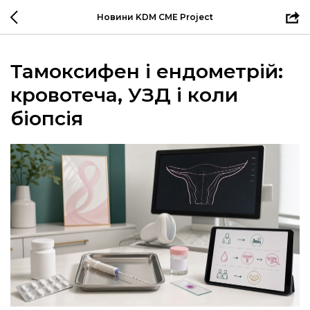
Новини KDM CME Project
Тамоксифен і ендометрій:
кровотеча, УЗД і коли
біопсія