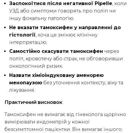
Заспокоїтися після негативної Pipelle
, коли
УЗД або симптоми говорять про поліп чи
іншу фокальну патологію.
Не вказати тамоксифен у направленні до
гістології
, хоча це змінює клінічну
інтерпретацію.
Самостійно скасувати тамоксифен
через
поліп, кровотечу або страх, не обговоривши
онкологічний ризик.
Назвати хіміоіндуковану аменорею
менопаузою
без уточнення контексту, віку та
лікування.
Практичний висновок
Тамоксифен не вимагає від гінеколога щорічно
вимірювати ендометрій у кожної
безсимптомної пацієнтки. Він вимагає іншого: