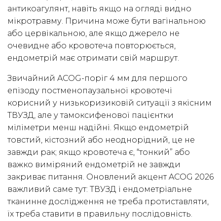
антикоагулянт, навіть якщо на огляді видно
мікротравму. Причина може бути вагінальною
або цервікальною, але якщо джерело не
очевидне або кровотеча повторюється,
ендометрій має отримати свій маршрут.
Звичайний ACOG-поріг 4 мм для першого
епізоду постменопаузальної кровотечі
корисний у низькоризиковій ситуації з якісним
ТВУЗД, але у тамоксифенової пацієнтки
міліметри менш надійні. Якщо ендометрій
товстий, кістозний або неоднорідний, це не
завжди рак; якщо кровотеча є, “тонкий” або
важко виміряний ендометрій не завжди
закриває питання. Оновлений акцент ACOG 2026
важливий саме тут: ТВУЗД і ендометріальне
тканинне дослідження не треба протиставляти,
їх треба ставити в правильну послідовність.