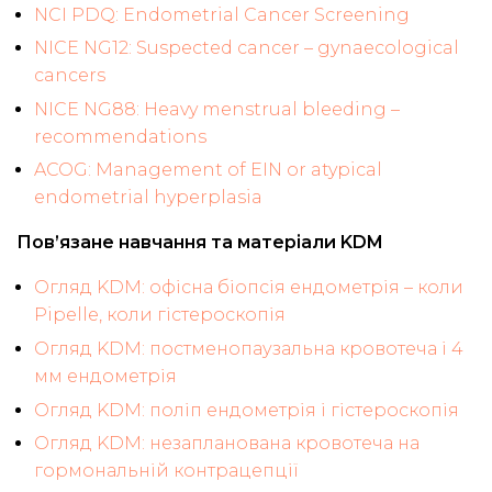
NCI PDQ: Endometrial Cancer Screening
NICE NG12: Suspected cancer – gynaecological
cancers
NICE NG88: Heavy menstrual bleeding –
recommendations
ACOG: Management of EIN or atypical
endometrial hyperplasia
Пов’язане навчання та матеріали KDM
Огляд KDM: офісна біопсія ендометрія – коли
Pipelle, коли гістероскопія
Огляд KDM: постменопаузальна кровотеча і 4
мм ендометрія
Огляд KDM: поліп ендометрія і гістероскопія
Огляд KDM: незапланована кровотеча на
гормональній контрацепції