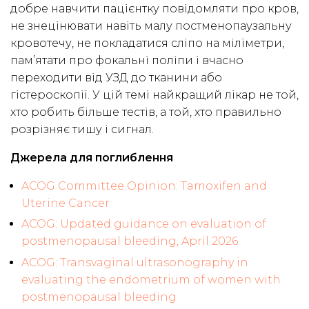
добре навчити пацієнтку повідомляти про кров,
не знецінювати навіть малу постменопаузальну
кровотечу, не покладатися сліпо на міліметри,
пам’ятати про фокальні поліпи і вчасно
переходити від УЗД до тканини або
гістероскопії. У цій темі найкращий лікар не той,
хто робить більше тестів, а той, хто правильно
розрізняє тишу і сигнал.
Джерела для поглиблення
ACOG Committee Opinion: Tamoxifen and
Uterine Cancer
ACOG: Updated guidance on evaluation of
postmenopausal bleeding, April 2026
ACOG: Transvaginal ultrasonography in
evaluating the endometrium of women with
postmenopausal bleeding