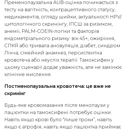
Пременопаузальна AUB-оцінка починається з
тесту на вагітність, контрацептивного статусу,
медикаментів, огляду шийки, актуальності HPV/
цитологічного скринінгу, ІПСШ за ризиком,
анемії, PALM-COEIN-логіки та факторів
ендометріального ризику: вік 45+, ожиріння,
СПКЯ або тривала ановуляція, діабет, синдром
Лінча, сімейний анамнез, персистентна
кровотеча або неуспіх терапії. Тамоксифен у
цьому сценарії додає уважність, але не замінює
клінічне мислення.
Постменопаузальна кровотеча: це вже не
скринінг
Будь-яке кровомазання після менопаузи у
пацієнтки на тамоксифені потребує оцінки.
Навіть якщо крові було “лише трохи”, навіть
якщо є атрофія, навіть якщо пацієнтка приймає