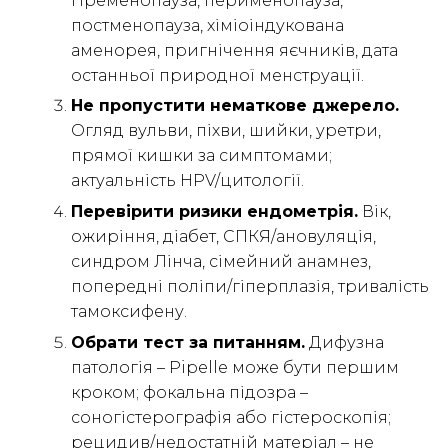
Пременопауза, перименопауза,
постменопауза, хіміоіндукована
аменорея, пригнічення яєчників, дата
останньої природної менструації.
Не пропустити нематкове джерело.
Огляд вульви, піхви, шийки, уретри,
прямої кишки за симптомами;
актуальність HPV/цитології.
Перевірити ризики ендометрія.
Вік,
ожиріння, діабет, СПКЯ/ановуляція,
синдром Лінча, сімейний анамнез,
попередні поліпи/гіперплазія, тривалість
тамоксифену.
Обрати тест за питанням.
Дифузна
патологія – Pipelle може бути першим
кроком; фокальна підозра –
соногістерографія або гістероскопія;
рецидив/недостатній матеріал – не