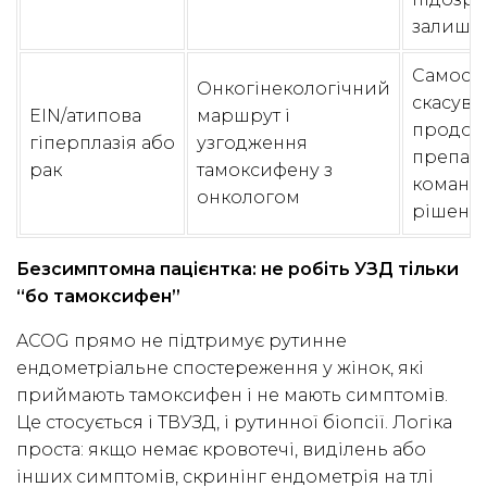
залиша
Самост
Онкогінекологічний
скасува
EIN/атипова
маршрут і
продов
гіперплазія або
узгодження
препара
рак
тамоксифену з
команд
онкологом
рішенн
Безсимптомна пацієнтка: не робіть УЗД тільки
“бо тамоксифен”
ACOG прямо не підтримує рутинне
ендометріальне спостереження у жінок, які
приймають тамоксифен і не мають симптомів.
Це стосується і ТВУЗД, і рутинної біопсії. Логіка
проста: якщо немає кровотечі, виділень або
інших симптомів, скринінг ендометрія на тлі