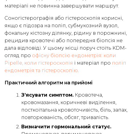
матеріалі не повинна завершувати маршрут.
Соногістерографія або гістероскопія корисні,
якщо є підозра на поліп, субмукозний вузол,
фокальну кістозну ділянку, рідину в порожнині,
рецидив кровотечі або попередня біопсія не
дала відповіді. У цьому місці поруч стоїть KDM-
огляд про
офісну біопсію ендометрія: коли
Pipelle, коли гістероскопія
і матеріал про
поліп
ендометрія та гістероскопію
.
Практичний алгоритм на прийомі
З’ясувати симптом.
Кровотеча,
кровомазання, коричневі виділення,
посткоїтальна кровоточивість, біль, запах,
повторюваність, обсяг, тривалість.
Визначити гормональний статус.