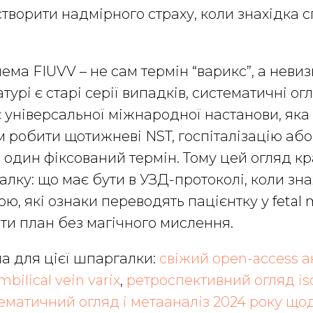
 створити надмірного страху, коли знахідка 
ма FIUVV – не сам термін “варикс”, а невиз
атурі є старі серії випадків, систематичні ог
є універсальної міжнародної настанови, яка
м робити щотижневі NST, госпіталізацію аб
один фіксований термін. Тому цей огляд кр
алку: що має бути в УЗД-протоколі, коли зн
, які ознаки переводять пацієнтку у fetal m
и план без магічного мислення.
а для цієї шпаргалки:
свіжий open-access а
bilical vein varix
,
ретроспективний огляд is
ематичний огляд і метааналіз 2024 року що