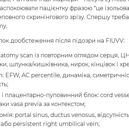
заспокоювати пацієнтку фразою “це ізольов
еповного скринінгового зрізу. Спершу треб
my.
ок дообстеження після підозри на FIUVV:
atomy scan із повторним оглядом серця, ЦН
ки, шлунка/кишківника, нирок, кінцівок і хр
h: EFW, AC percentile, динаміка, симетричні
ть;
d і плацентарно-пуповинний блок: cord vesse
наки vasa previa за контекстом;
мія: portal sinus, ductus venosus, відсутніс
або persistent right umbilical vein;