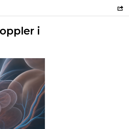
ppler і