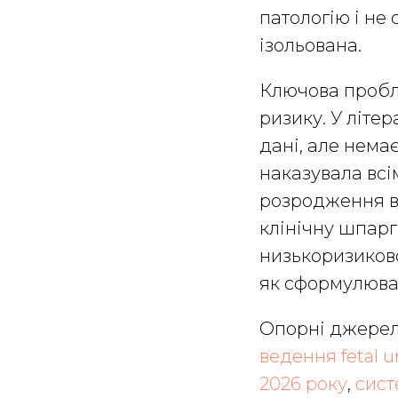
патологію і не
ізольована.
Ключова пробле
ризику. У літер
дані, але нема
наказувала всі
розродження в 
клінічну шпарг
низькоризиковою
як сформулюват
Опорні джерел
ведення fetal um
2026 року
,
сист