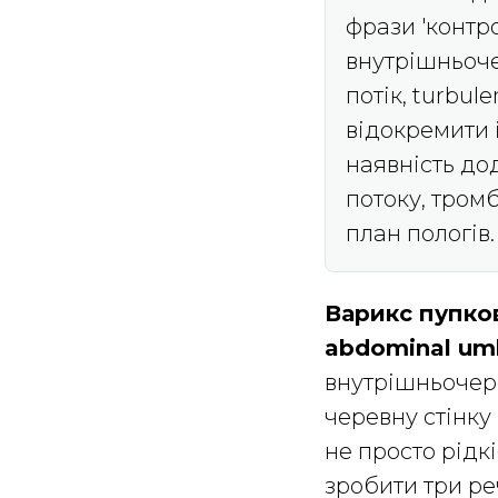
фрази 'контр
внутрішньоче
потік, turbu
відокремити 
наявність до
потоку, тром
план пологів.
Варикс пупко
abdominal umbi
внутрішньочер
черевну стінку
не просто рідк
зробити три ре