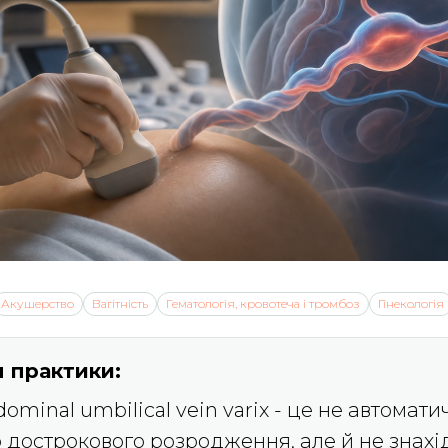
Акушерство
Вагітність
Гематологія, кровотеча і тромбоз
Гінекологія
 практики:
bdominal umbilical vein varix - це не автомат
 дострокового розродження, але й не знахі