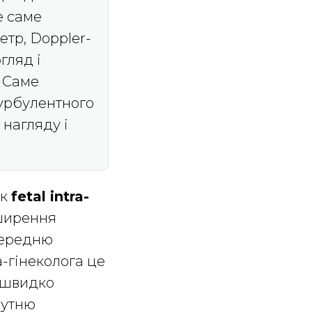
е саме
етр, Doppler-
гляд і
. Саме
турбулентного
 нагляду і
як
fetal intra-
зширення
передню
-гінеколога це
о швидко
путню