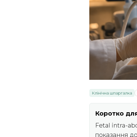
Клінічна шпаргалка
Коротко для
Fetal intra-a
показання до