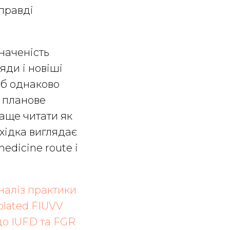
справді
наченість
ляди і новіші
 б однаково
о планове
аще читати як
ахідка виглядає
edicine route і
наліз практики
olated FIUVV
до IUFD та FGR