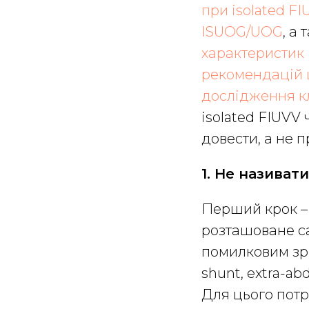
при isolated FI
ISUOG/UOG
, а
характеристик 
рекомендацій 
дослідження к
isolated FIUVV 
довести, а не п
1. Не називат
Перший крок –
розташоване са
помилковим зрі
shunt, extra-ab
Для цього потрі