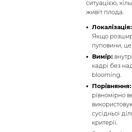
ситуацією, кіль
живіт плода.
Локалізація:
Якщо розшир
пуповини, це
Вимір:
внутр
кадрі без на
blooming.
Порівняння:
рівномірно ве
використову
сусідньої ді
критерії.