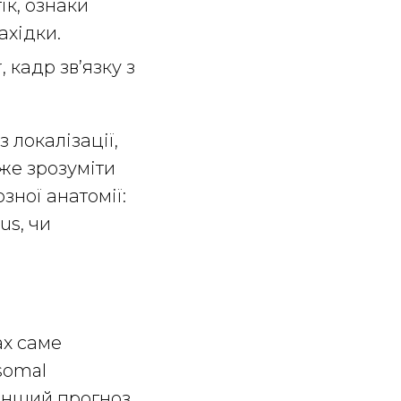
ік, ознаки
ахідки.
, кадр зв’язку з
 локалізації,
оже зрозуміти
зної анатомії:
us, чи
ах саме
somal
 інший прогноз.