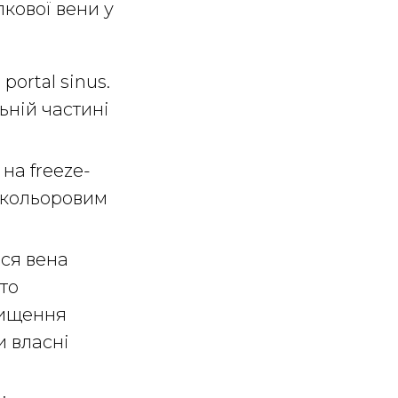
пкової вени у
portal sinus.
ній частині
на freeze-
з кольоровим
вся вена
сто
вищення
и власні