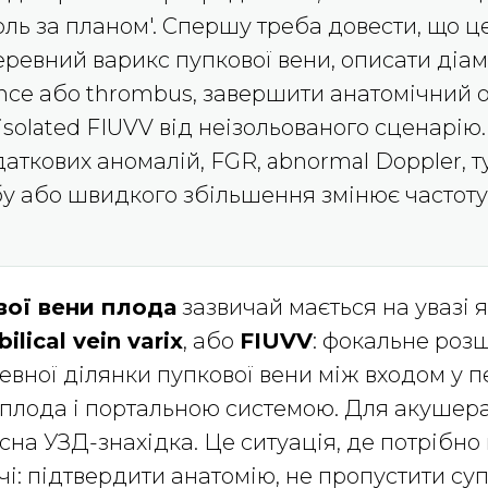
оль за планом'. Спершу треба довести, що ц
ревний варикс пупкової вени, описати діам
lence або thrombus, завершити анатомічний о
isolated FIUVV від неізольованого сценарію
даткових аномалій, FGR, abnormal Doppler, 
бу або швидкого збільшення змінює частоту
вої вени плода
зазвичай мається на увазі 
lical vein varix
, або
FIUVV
: фокальне ро
евної ділянки пупкової вени між входом у 
 плода і портальною системою. Для акушера
існа УЗД-знахідка. Це ситуація, де потрібн
чі: підтвердити анатомію, не пропустити су