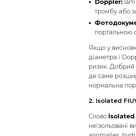
Doppler:
lami
тромбу або з
Фотодокуме
портальною с
Якщо у висновк
діаметра і Dopp
ризик. Добрий 
де саме розшир
нормальна порт
2. Isolated FI
Слово
isolated
неізольовані в
anomalies, hyd