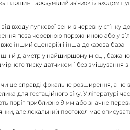
ка площин і зрозумілий зв’язок із входом пу
від входу пупкової вени в черевну стінку до 
ення поза черевною порожниною або у віль
 вже інший сценарій і інша доказова база.
ішній діаметр у найширшому місці, бажано 
дмірного тиску датчиком і без змішування 
чи це справді фокальне розширення, а не 
лика для гестаційного віку. У літературі ча
ють поріг приблизно 9 мм або значне пере
лянки, але локальний протокол має описуват