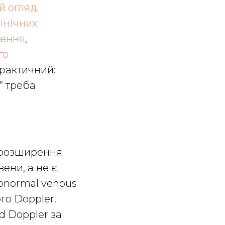
й огляд
інічних
дення
,
го
практичний:
” треба
е розширення
ени, а не є
bnormal venous
го Doppler.
d Doppler за