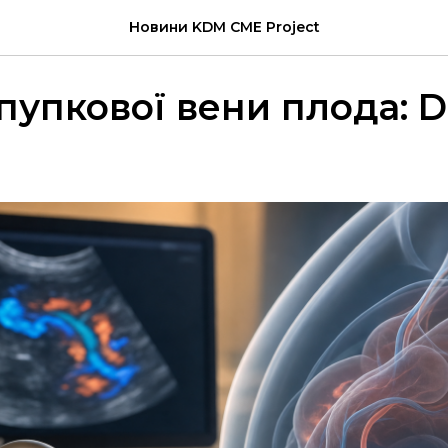
Новини KDM CME Project
пупкової вени плода: Do