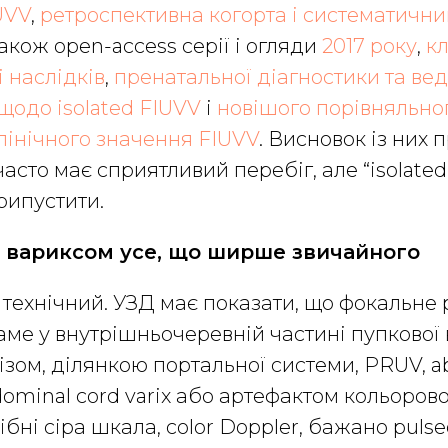
UVV
,
ретроспективна когорта і систематични
 також open-access серії і огляди
2017 року
,
кл
і наслідків
,
пренатальної діагностики та ве
щодо isolated FIUVV
і
новішого порівняльно
лінічного значення FIUVV
. Висновок із них 
часто має сприятливий перебіг, але “isolated
рипустити.
и вариксом усе, що ширше звичайного
 технічний. УЗД має показати, що фокальн
ме у внутрішньочеревній частині пупкової в
зом, ділянкою портальної системи, PRUV, a
dominal cord varix або артефактом кольорово
бні сіра шкала, color Doppler, бажано pulse