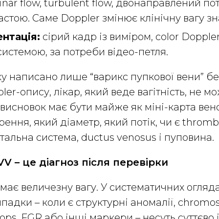
nar flow, turbulent flow, двонаправлений пот
астою. Саме Doppler змінює клінічну вагу зн
нтація:
сірий кадр із виміром, color Doppler
истемою, за потреби відео-петля.
у написано лише “варикс пупкової вени” без
ler-опису, лікар, який веде вагітність, не м
висновок має бути майже як міні-карта вено
ення, який діаметр, який потік, чи є thromb
альна система, ductus venosus і пуповина.
UVV – це діагноз після перевірки
має величезну вагу. У систематичних огляд
ипадки – коли є структурні аномалії, chromo
rops, FGR або інші маркери – несуть суттєво