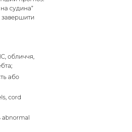
ана судина”
а завершити
С, обличчя,
ебта;
сть або
ls, cord
ть abnormal