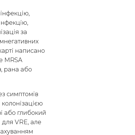
 інфекцію,
інфекцію,
ізація за
амнегативних
карті написано
де MRSA
в, рана або
ез симптомів
и колонізацією
ві або глибокий
 для VRE, але
урахуванням