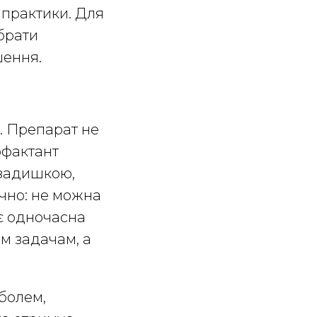
ї практики. Для
обрати
шення.
. Препарат не
рфактант
, задишкою,
ично: не можна
 є одночасна
ом задачам, а
 болем,