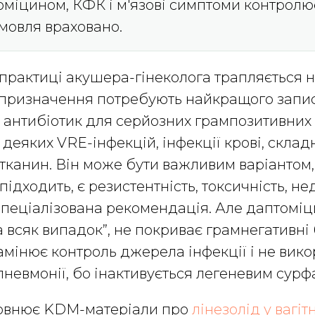
оміцином, КФК і м'язові симптоми контролю
емовля враховано.
практиці акушера-гінеколога трапляється н
і призначення потребують найкращого запис
антибіотик для серйозних грампозитивних 
деяких VRE-інфекцій, інфекції крові, склад
 тканин. Він може бути важливим варіантом,
підходить, є резистентність, токсичність, не
спеціалізована рекомендація. Але даптоміц
 всяк випадок”, не покриває грамнегативні 
амінює контроль джерела інфекції і не вик
пневмонії, бо інактивується легеневим сурф
овнює KDM-матеріали про
лінезолід у вагіт