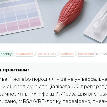
йдлайну
Акушерство
Безпека ліків
Вагітність
Гінекологія
12.06.2
 практики:
вагітної або породіллі - це не універсальн
чи лінезоліду, а спеціалізований препарат 
рампозитивних інфекцій. Фраза для висновк
писано, MRSA/VRE-логіку перевірено, пнев