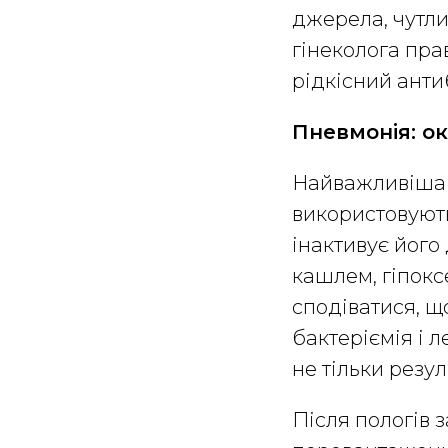
джерела, чутлив
гінеколога пра
рідкісний анти
Пневмонія: о
Найважливіша 
використовують
інактивує його
кашлем, гіпокс
сподіватися, щ
бактеріємія і 
не тільки резул
Після пологів 