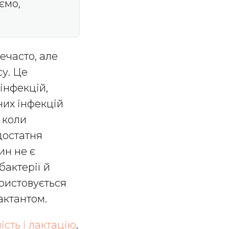
ємо,
ечасто, але
у. Це
інфекцій,
них інфекцій
 коли
достатня
ин не є
бактерії й
ористовується
актантом.
ність і лактацію
,