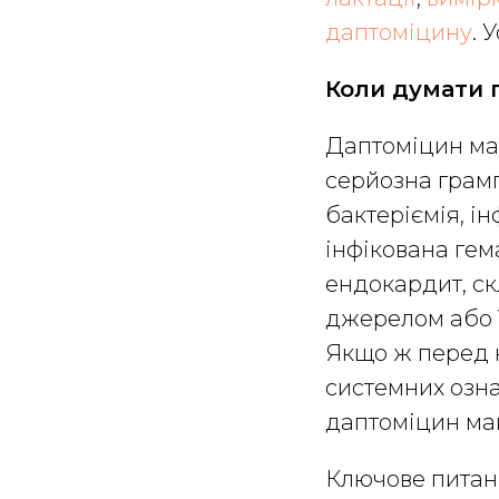
даптоміцину
. 
Коли думати 
Даптоміцин має
серйозна грамп
бактеріємія, ін
інфікована гем
ендокардит, с
джерелом або V
Якщо ж перед 
системних озна
даптоміцин ма
Ключове питання