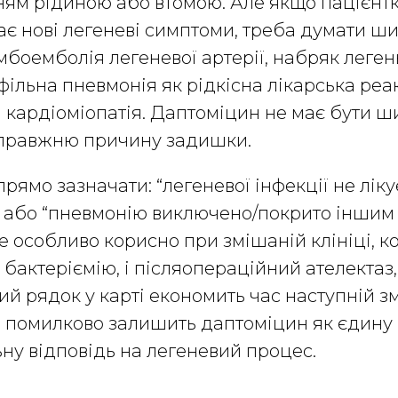
ям рідиною або втомою. Але якщо пацієнт
ає нові легеневі симптоми, треба думати ш
мбоемболія легеневої артерії, набряк легень
фільна пневмонія як рідкісна лікарська реак
кардіоміопатія. Даптоміцин не має бути ш
правжню причину задишки.
прямо зазначати: “легеневої інфекції не лік
 або “пневмонію виключено/покрито іншим
е особливо корисно при змішаній клініці, к
 бактеріємію, і післяопераційний ателектаз,
ий рядок у карті економить час наступній з
ь помилково залишить даптоміцин як єдину
ну відповідь на легеневий процес.