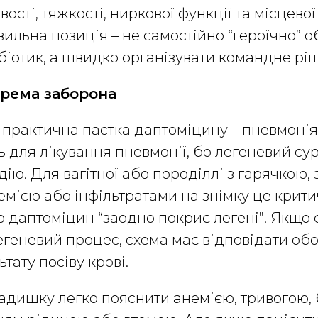
ості, тяжкості, ниркової функції та місцево
вильна позиція – не самостійно “героїчно” 
біотик, а швидко організувати командне рі
крема заборона
практична пастка даптоміцину – пневмонія
 для лікування пневмонії, бо легеневий су
 дію. Для вагітної або породіллі з гарячкою
емією або інфільтратами на знімку це крит
о даптоміцин “заодно покриє легені”. Якщо
легеневий процес, схема має відповідати об
ьтату посіву крові.
задишку легко пояснити анемією, тривогою,