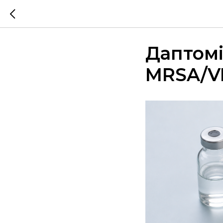
Даптоміц
MRSA/V