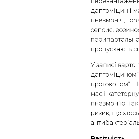
перевантаженн
даптоміцин і м
пневмонія, тро
сепсис, еозино
перипартальна 
пропускають с
У записі варто 
даптоміцином”
протоколом”. Ц
має і катетерну
пневмонію. Так
ризик, що хтос
антибактеріаль
Вагітність