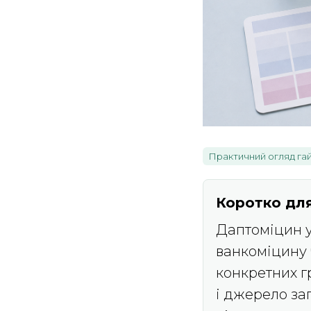
Практичний огляд га
Коротко для
Даптоміцин у 
ванкоміцину 
конкретних г
і джерело за