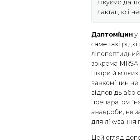
лікуємо дапт
лактацію і н
Даптоміцин
у 
саме такі рідк
ліпопептидний 
зокрема MRSA, 
шкіри й м’яких
ванкоміцин не 
відповідь або 
препаратом “на
анаероби, не з
для лікування 
Цей огляд доп