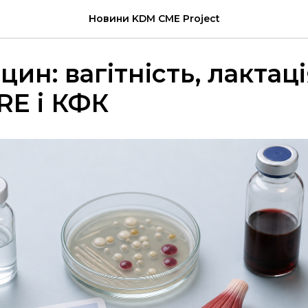
Новини KDM CME Project
ин: вагітність, лактаці
RE і КФК