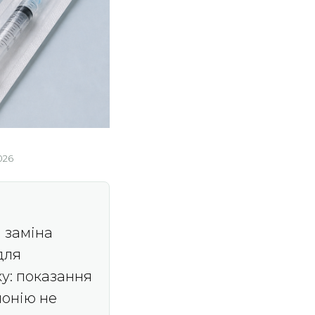
026
а заміна
для
у: показання
монію не