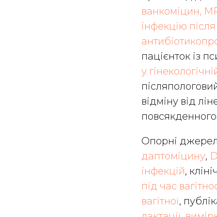
ванкоміцин, M
інфекцію після
антибіотикопроф
пацієнток із п
у гінекологічні
післяпологовий
відміну від лі
повсякденного 
Опорні джерел
даптоміцину
,
D
інфекцій
, клі
під час вагітно
вагітної
, публі
лактації
,
вимір