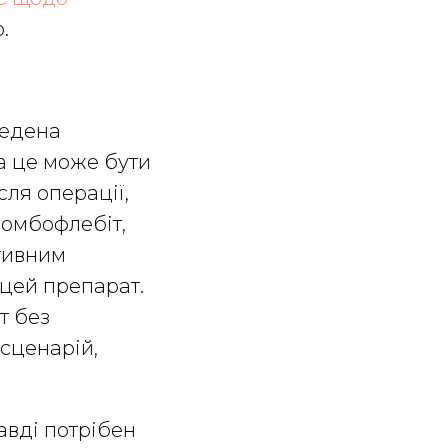
.
ведена
а це може бути
сля операції,
ромбофлебіт,
тивним
 цей препарат.
т без
 сценарій,
равді потрібен