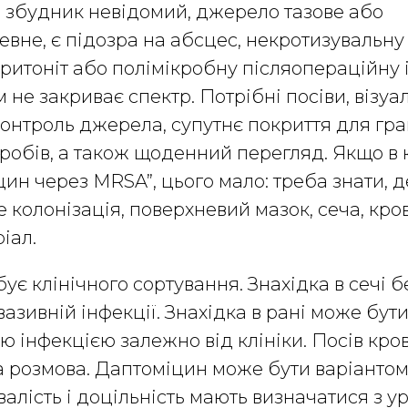
о збудник невідомий, джерело тазове або
вне, є підозра на абсцес, некротизувальну
ритоніт або полімікробну післяопераційну 
не закриває спектр. Потрібні посіви, візуал
онтроль джерела, супутнє покриття для гр
еробів, а також щоденний перегляд. Якщо в 
ин через MRSA”, цього мало: треба знати, 
е колонізація, поверхневий мазок, сеча, кро
іал.
ує клінічного сортування. Знахідка в сечі б
вазивній інфекції. Знахідка в рані може бут
 інфекцією залежно від клініки. Посів кро
а розмова. Даптоміцин може бути варіантом
валість і доцільність мають визначатися з 