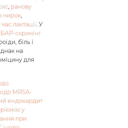
сис
,
ранову
я нирок
,
 час лактації
. У
о
БАР-скринінг
оїди, біль і
однак на
томіцину для
одо
щодо MRSA-
вий ендокардит
ріємію у
ання при
 щодо