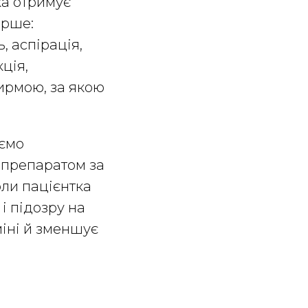
ка отримує
ирше:
, аспірація,
ція,
ирмою, за якою
уємо
 препаратом за
оли пацієнтка
 і підозру на
міні й зменшує