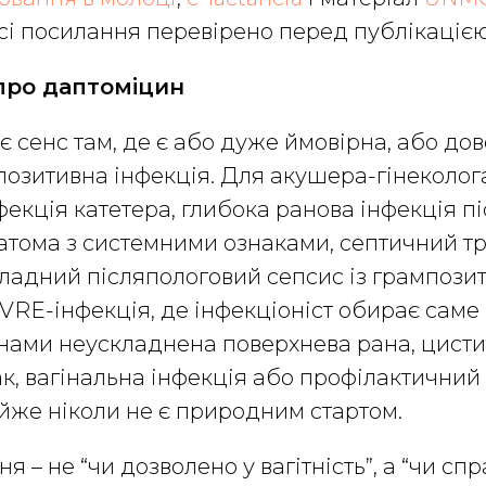
Усі посилання перевірено перед публікацією
про даптоміцин
 сенс там, де є або дуже ймовірна, або до
озитивна інфекція. Для акушера-гінеколог
фекція катетера, глибока ранова інфекція пі
атома з системними ознаками, септичний т
кладний післяпологовий сепсис із грампози
RE-інфекція, де інфекціоніст обирає саме
нами неускладнена поверхнева рана, цисти
к, вагінальна інфекція або профілактичний
йже ніколи не є природним стартом.
 – не “чи дозволено у вагітність”, а “чи сп