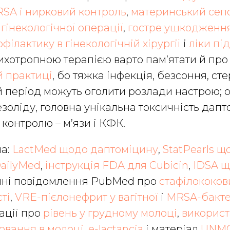
RSA і нирковий контроль
,
материнський сеп
 гінекологічної операції
,
гостре ушкодженн
ілактику в гінекологічній хірургії
і
ліки під
сихотропною терапією варто пам’ятати й пр
й практиці
, бо тяжка інфекція, безсоння, стер
 період можуть оголити розлади настрою; 
незоліду, головна унікальна токсичність дап
контролю – м’язи і КФК.
а:
LactMed щодо даптоміцину
,
StatPearls щ
ailyMed
,
інструкція FDA для Cubicin
,
IDSA 
нічні повідомлення PubMed про
стафілококо
сті
,
VRE-пієлонефрит у вагітної
і
MRSA-бакте
кації про
рівень у грудному молоці
,
використ
ювання в молоці
,
e-lactancia
і матеріал
UNMC