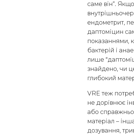
саме він”. Якщ
внутрішньочере
ендометрит, пе
даптоміцин сам 
показаннями, к
бактерій і ана
лише “даптоміц
знайдено, чи ц
глибокий матер
VRE теж потреб
не дорівнює ін
або справжньою
матеріал – інш
дозування, три