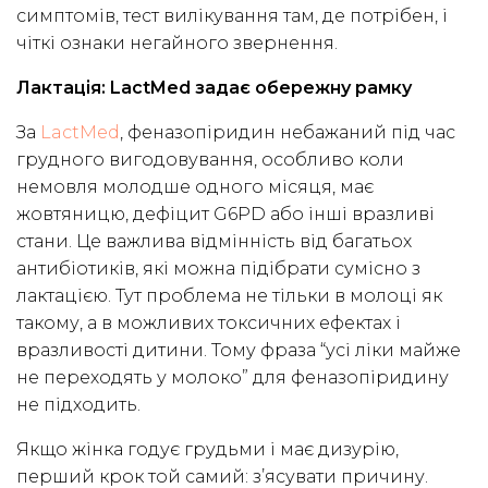
симптомів, тест вилікування там, де потрібен, і
чіткі ознаки негайного звернення.
Лактація: LactMed задає обережну рамку
За
LactMed
, феназопіридин небажаний під час
грудного вигодовування, особливо коли
немовля молодше одного місяця, має
жовтяницю, дефіцит G6PD або інші вразливі
стани. Це важлива відмінність від багатьох
антибіотиків, які можна підібрати сумісно з
лактацією. Тут проблема не тільки в молоці як
такому, а в можливих токсичних ефектах і
вразливості дитини. Тому фраза “усі ліки майже
не переходять у молоко” для феназопіридину
не підходить.
Якщо жінка годує грудьми і має дизурію,
перший крок той самий: з’ясувати причину.