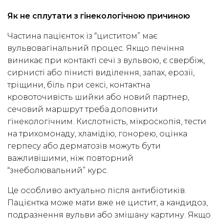
Як не сплутати з гінекологічною причиною
Частина пацієнток із “циститом” має
вульвовагінальний процес. Якщо печіння
виникає при контакті сечі з вульвою, є свербіж,
сирнисті або пінисті виділення, запах, ерозії,
тріщини, біль при сексі, контактна
кровоточивість шийки або новий партнер,
сечовий маршрут треба доповнити
гінекологічним. Кислотність, мікроскопія, тести
на трихомонаду, хламідію, гонорею, оцінка
герпесу або дерматозів можуть бути
важливішими, ніж повторний
“знеболювальний” курс.
Це особливо актуально після антибіотиків.
Пацієнтка може мати вже не цистит, а кандидоз,
подразнення вульви або змішану картину. Якщо