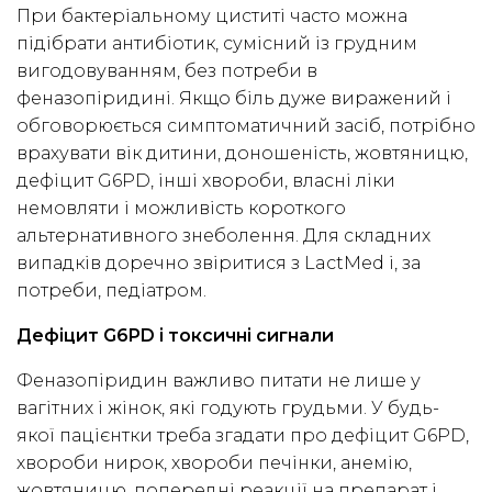
При бактеріальному циститі часто можна
підібрати антибіотик, сумісний із грудним
вигодовуванням, без потреби в
феназопіридині. Якщо біль дуже виражений і
обговорюється симптоматичний засіб, потрібно
врахувати вік дитини, доношеність, жовтяницю,
дефіцит G6PD, інші хвороби, власні ліки
немовляти і можливість короткого
альтернативного знеболення. Для складних
випадків доречно звіритися з LactMed і, за
потреби, педіатром.
Дефіцит G6PD і токсичні сигнали
Феназопіридин важливо питати не лише у
вагітних і жінок, які годують грудьми. У будь-
якої пацієнтки треба згадати про дефіцит G6PD,
хвороби нирок, хвороби печінки, анемію,
жовтяницю, попередні реакції на препарат і