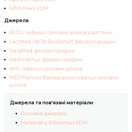
Бібліотека KDM
Джерела
ACOG: інфекції сечових шляхів у вагітних
.
LactMed / NCBI Bookshelf: феназопіридин
.
DailyMed: феназопіридин
.
MedlinePlus: феназопіридин
.
NHS: інфекції сечових шляхів
.
MSD Manual: бактеріальні інфекції сечових
шляхів
.
Джерела та пов'язані матеріали
Основне джерело
Матеріал у бібліотеці KDM