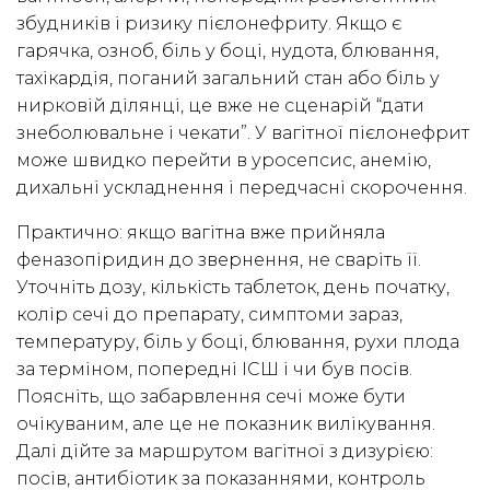
збудників і ризику пієлонефриту. Якщо є
гарячка, озноб, біль у боці, нудота, блювання,
тахікардія, поганий загальний стан або біль у
нирковій ділянці, це вже не сценарій “дати
знеболювальне і чекати”. У вагітної пієлонефрит
може швидко перейти в уросепсис, анемію,
дихальні ускладнення і передчасні скорочення.
Практично: якщо вагітна вже прийняла
феназопіридин до звернення, не сваріть її.
Уточніть дозу, кількість таблеток, день початку,
колір сечі до препарату, симптоми зараз,
температуру, біль у боці, блювання, рухи плода
за терміном, попередні ІСШ і чи був посів.
Поясніть, що забарвлення сечі може бути
очікуваним, але це не показник вилікування.
Далі дійте за маршрутом вагітної з дизурією:
посів, антибіотик за показаннями, контроль