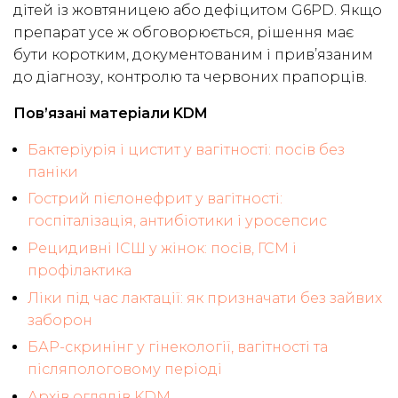
дітей із жовтяницею або дефіцитом G6PD. Якщо
препарат усе ж обговорюється, рішення має
бути коротким, документованим і прив’язаним
до діагнозу, контролю та червоних прапорців.
Пов’язані матеріали KDM
Бактеріурія і цистит у вагітності: посів без
паніки
Гострий пієлонефрит у вагітності:
госпіталізація, антибіотики і уросепсис
Рецидивні ІСШ у жінок: посів, ГСМ і
профілактика
Ліки під час лактації: як призначати без зайвих
заборон
БАР-скринінг у гінекології, вагітності та
післяпологовому періоді
Архів оглядів KDM