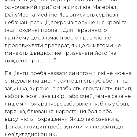
одночасний прийом інших ліків. Матеріали
DailyMed та MedlinePlus описують серйозні
небажані реакції, зокрема порушення крові та
інші токсичні прояви. Для первинного
прийому це означає просте правило: не
продовжувати препарат, якщо симптоми не
минають швидко, і не призначати його “на
тиждень про запас”.
Пацієнтці треба назвати симптоми, які не можна
списувати на цистит: синюшність губ або нігтів,
задишка, виражена слабкість, сплутаність, висип,
набряк, жовтизна шкіри або очей, темна сеча не
лише як помаранчеве забарвлення, біль у боці,
гарячка, блювання, наростання болю або
відсутність покращення. Якщо такі ознаки є,
феназопіридин треба зупинити і перейти до
невідкладної оцінки.