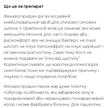
Що це за препарат
Феназопіридин діє як місцевий
знеболювальний засіб для слизової сечових
шляхів. У практичній мові це означає: він може
зменшити печіння, різі, часті позиви або
дискомфорт, але не знищує бактерії, не лікує
цистит, не лікує пієлонефрит, не лікує цервіцит і
не замінює діагностику. Саме тому його не
можна подавати як “ліки від циститу”.
Коректніше сказати: це коротка допомога для
симптомів, поки ми підтверджуємо причину і
лікуємо її, якщо лікування потрібне.
Феназопіридин також має дуже помітну
побутову особливість: він забарвлює сечу в
помаранчевий або червонувато-помаранчевий
колір і може фарбувати білизну. Для пацієнтки