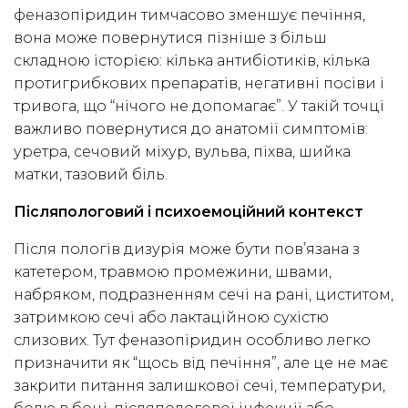
феназопіридин тимчасово зменшує печіння,
вона може повернутися пізніше з більш
складною історією: кілька антибіотиків, кілька
протигрибкових препаратів, негативні посіви і
тривога, що “нічого не допомагає”. У такій точці
важливо повернутися до анатомії симптомів:
уретра, сечовий міхур, вульва, піхва, шийка
матки, тазовий біль.
Післяпологовий і психоемоційний контекст
Після пологів дизурія може бути пов’язана з
катетером, травмою промежини, швами,
набряком, подразненням сечі на рані, циститом,
затримкою сечі або лактаційною сухістю
слизових. Тут феназопіридин особливо легко
призначити як “щось від печіння”, але це не має
закрити питання залишкової сечі, температури,