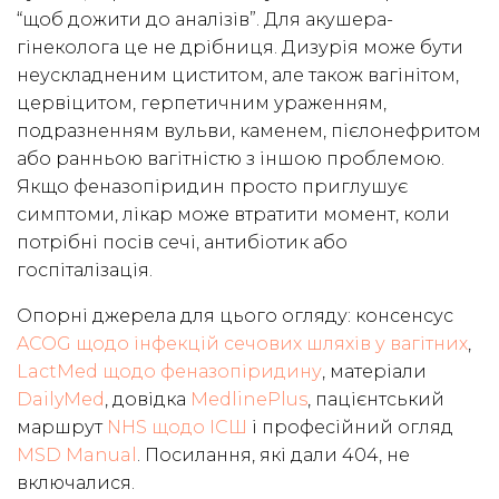
“щоб дожити до аналізів”. Для акушера-
гінеколога це не дрібниця. Дизурія може бути
неускладненим циститом, але також вагінітом,
цервіцитом, герпетичним ураженням,
подразненням вульви, каменем, пієлонефритом
або ранньою вагітністю з іншою проблемою.
Якщо феназопіридин просто приглушує
симптоми, лікар може втратити момент, коли
потрібні посів сечі, антибіотик або
госпіталізація.
Опорні джерела для цього огляду: консенсус
ACOG щодо інфекцій сечових шляхів у вагітних
,
LactMed щодо феназопіридину
, матеріали
DailyMed
, довідка
MedlinePlus
, пацієнтський
маршрут
NHS щодо ІСШ
і професійний огляд
MSD Manual
. Посилання, які дали 404, не
включалися.