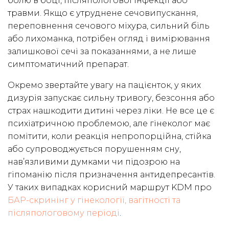
болю в боці, післяпологової інфекції або
травми. Якщо є утруднене сечовипускання,
переповнення сечового міхура, сильний біль
або лихоманка, потрібен огляд і вимірювання
залишкової сечі за показаннями, а не лише
симптоматичний препарат.
Окремо звертайте увагу на пацієнток, у яких
дизурія запускає сильну тривогу, безсоння або
страх нашкодити дитині через ліки. Не все це є
психіатричною проблемою, але гінеколог має
помітити, коли реакція непропорційна, стійка
або супроводжується порушенням сну,
нав’язливими думками чи підозрою на
гіпоманію після призначення антидепресантів.
У таких випадках корисний маршрут KDM про
БАР-скринінг у гінекології, вагітності та
післяпологовому періоді
.