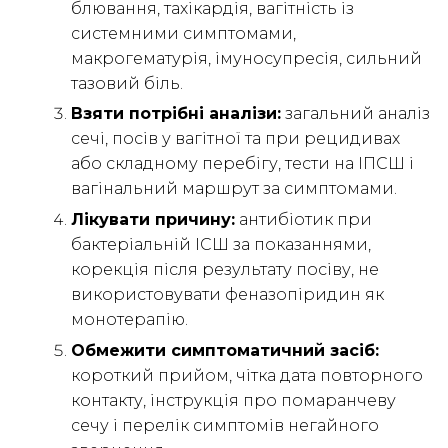
блювання, тахікардія, вагітність із
системними симптомами,
макрогематурія, імуносупресія, сильний
тазовий біль.
Взяти потрібні аналізи:
загальний аналіз
сечі, посів у вагітної та при рецидивах
або складному перебігу, тести на ІПСШ і
вагінальний маршрут за симптомами.
Лікувати причину:
антибіотик при
бактеріальній ІСШ за показаннями,
корекція після результату посіву, не
використовувати феназопіридин як
монотерапію.
Обмежити симптоматичний засіб:
короткий прийом, чітка дата повторного
контакту, інструкція про помаранчеву
сечу і перелік симптомів негайного