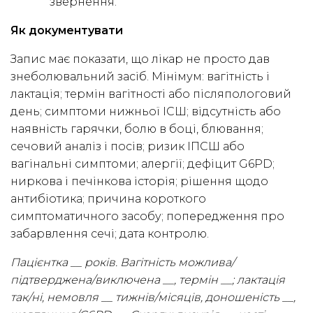
звернення.
Як документувати
Запис має показати, що лікар не просто дав
знеболювальний засіб. Мінімум: вагітність і
лактація; термін вагітності або післяпологовий
день; симптоми нижньої ІСШ; відсутність або
наявність гарячки, болю в боці, блювання;
сечовий аналіз і посів; ризик ІПСШ або
вагінальні симптоми; алергії; дефіцит G6PD;
ниркова і печінкова історія; рішення щодо
антибіотика; причина короткого
симптоматичного засобу; попередження про
забарвлення сечі; дата контролю.
Пацієнтка __ років. Вагітність можлива/
підтверджена/виключена __, термін __; лактація
так/ні, немовля __ тижнів/місяців, доношеність __,