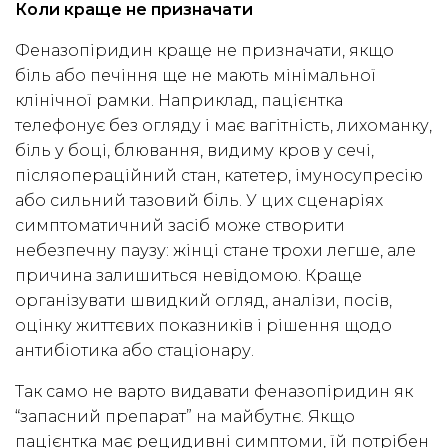
Коли краще не призначати
Феназопіридин краще не призначати, якщо
біль або печіння ще не мають мінімальної
клінічної рамки. Наприклад, пацієнтка
телефонує без огляду і має вагітність, лихоманку,
біль у боці, блювання, видиму кров у сечі,
післяопераційний стан, катетер, імуносупресію
або сильний тазовий біль. У цих сценаріях
симптоматичний засіб може створити
небезпечну паузу: жінці стане трохи легше, але
причина залишиться невідомою. Краще
організувати швидкий огляд, аналізи, посів,
оцінку життєвих показників і рішення щодо
антибіотика або стаціонару.
Так само не варто видавати феназопіридин як
“запасний препарат” на майбутнє. Якщо
пацієнтка має рецидивні симптоми, їй потрібен