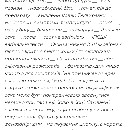
жовтяниця/G6PD __. Скарги: дизурія __, часті
позиви __, надлобковий біль __, гематурія до
препарату __, виділення/свербіж/виразки __.
Небезпечні симптоми: температура __, озноб __,
біль у боці __, блювання __, тахікардія __. Аналізи:
сеча __, посів __, тест на вагітність __, ІПСШ/
вагінальні тести __. Оцінка: нижня ІСШ імовірна /
пієлонефрит не виключений / гінекологічна
причина можлива __. План: антибіотик __ або
очікування результатів __; феназопіридин лише
коротко для симптомів / не призначено через
лактацію, немовля, G6PD або інші ризики __.
Пацієнтці пояснено: препарат не лікує інфекцію,
сеча може бути помаранчевою, звернутися
негайно при гарячці, болю в боці, блюванні,
слабкості, жовтяниці, задишці або відсутності
покращення. Фраза для висновку:
феназопіридин – не лікування циститу, а коротка