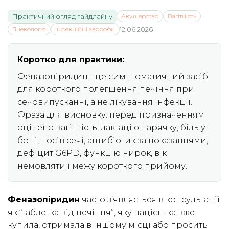
Практичний огляд гайдлайну
Акушерство
Вагітність
Гінекологія
Інфекційні хвороби
12.06.2026
Коротко для практики:
Феназопіридин - це симптоматичний засіб
для короткого полегшення печіння при
сечовипусканні, а не лікування інфекції.
Фраза для висновку: перед призначенням
оцінено вагітність, лактацію, гарячку, біль у
боці, посів сечі, антибіотик за показаннями,
дефіцит G6PD, функцію нирок, вік
немовляти і межу короткого прийому.
Феназопіридин
часто з’являється в консультації
як “таблетка від печіння”, яку пацієнтка вже
купила, отримала в іншому місці або просить