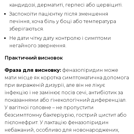
кандидозі, дерматиті, герпесі або цервіциті.
Заспокоїти пацієнтку після зменшення
печіння, хоча біль у боці або температура
зберігаються.
Не дати чітку дату контролю і симптоми
негайного звернення.
Практичний висновок
Фраза для висновку:
феназопіридин може
мати місце як коротка симптоматична допомога
при вираженій дизурії, але він не лікує
інфекцію і не замінює посів сечі, антибіотик за
показаннями або гінекологічний диференціал.
У вагітної головне – не пропустити
безсимптомну бактеріурію, гострий цистит або
пієлонефрит. У лактацію феназопіридин
небажаний, особливо для новонароджених,