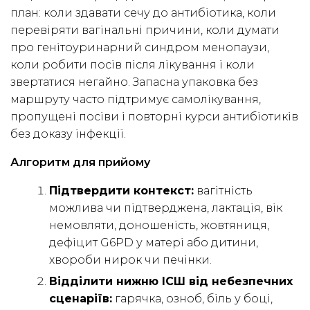
план: коли здавати сечу до антибіотика, коли
перевіряти вагінальні причини, коли думати
про генітоуринарний синдром менопаузи,
коли робити посів після лікування і коли
звертатися негайно. Запасна упаковка без
маршруту часто підтримує самолікування,
пропущені посіви і повторні курси антибіотиків
без доказу інфекції.
Алгоритм для прийому
Підтвердити контекст:
вагітність
можлива чи підтверджена, лактація, вік
немовляти, доношеність, жовтяниця,
дефіцит G6PD у матері або дитини,
хвороби нирок чи печінки.
Відділити нижню ІСШ від небезпечних
сценаріїв:
гарячка, озноб, біль у боці,