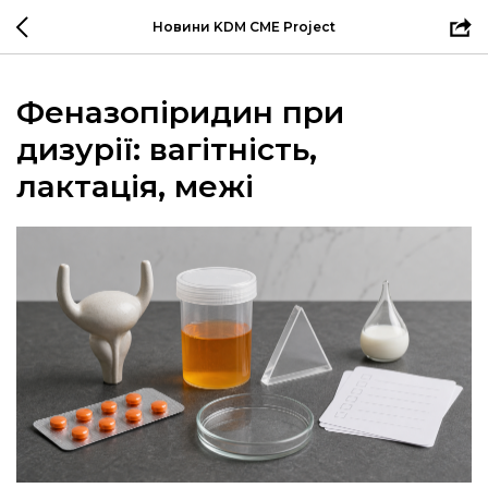
Новини KDM CME Project
Феназопіридин при
дизурії: вагітність,
лактація, межі