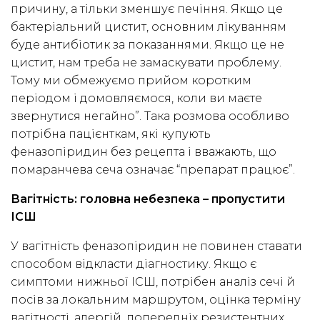
причину, а тільки зменшує печіння. Якщо це
бактеріальний цистит, основним лікуванням
буде антибіотик за показаннями. Якщо це не
цистит, нам треба не замаскувати проблему.
Тому ми обмежуємо прийом коротким
періодом і домовляємося, коли ви маєте
звернутися негайно”. Така розмова особливо
потрібна пацієнткам, які купують
феназопіридин без рецепта і вважають, що
помаранчева сеча означає “препарат працює”.
Вагітність: головна небезпека – пропустити
ІСШ
У вагітність феназопіридин не повинен ставати
способом відкласти діагностику. Якщо є
симптоми нижньої ІСШ, потрібен аналіз сечі й
посів за локальним маршрутом, оцінка терміну
вагітності, алергій, попередніх резистентних