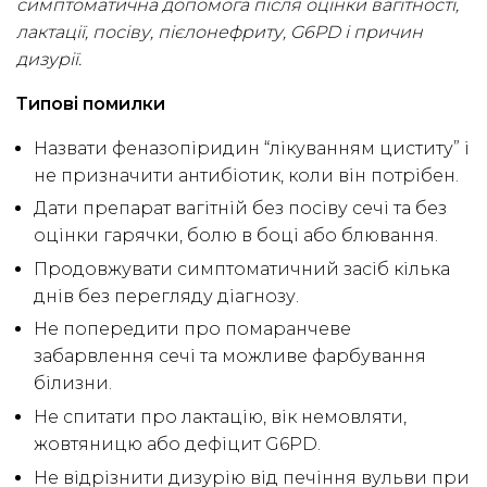
симптоматична допомога після оцінки вагітності,
лактації, посіву, пієлонефриту, G6PD і причин
дизурії.
Типові помилки
Назвати феназопіридин “лікуванням циститу” і
не призначити антибіотик, коли він потрібен.
Дати препарат вагітній без посіву сечі та без
оцінки гарячки, болю в боці або блювання.
Продовжувати симптоматичний засіб кілька
днів без перегляду діагнозу.
Не попередити про помаранчеве
забарвлення сечі та можливе фарбування
білизни.
Не спитати про лактацію, вік немовляти,
жовтяницю або дефіцит G6PD.
Не відрізнити дизурію від печіння вульви при