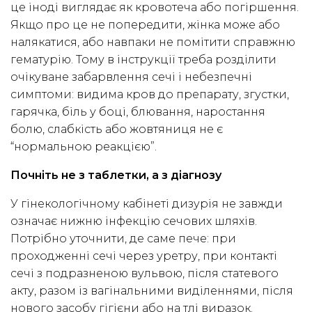
це іноді виглядає як кровотеча або погіршення.
Якщо про це не попередити, жінка може або
налякатися, або навпаки не помітити справжню
гематурію. Тому в інструкції треба розділити
очікуване забарвлення сечі і небезпечні
симптоми: видима кров до препарату, згустки,
гарячка, біль у боці, блювання, наростання
болю, слабкість або жовтяниця не є
“нормальною реакцією”.
Почніть не з таблетки, а з діагнозу
У гінекологічному кабінеті дизурія не завжди
означає нижню інфекцію сечових шляхів.
Потрібно уточнити, де саме пече: при
проходженні сечі через уретру, при контакті
сечі з подразненою вульвою, після статевого
акту, разом із вагінальними виділеннями, після
нового засобу гігієни або на тлі виразок.