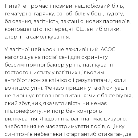
Питайте про часті позиви, надлобковий біль,
гематурію, гарячку, озноб, біль у боці, нудоту,
блювання, вагітність, лактацію, нових партнерів,
контрацепцію, попередні ІСШ, антибіотики,
алергії та самолікування.
У вагітної цей крок ще важливіший. ACOG
наголошує на посіві сечі для скринінгу
безсимптомної бактеріурії та на лікуванні
гострого циститу у вагітних цільовим
антибіотиком за клінікою і результатами, коли
вони доступні. Феназопіридин у такій ситуації
не вирішує головного питання: чи є бактеріурія,
який збудник, яка чутливість, чи немає
пієлонефриту, чи потрібен контроль
вилікування. Якщо жінка вагітна і має дизурію,
знеболення не має затримувати посів, оцінку
симптомів небезпеки і старт антибіотика там, де