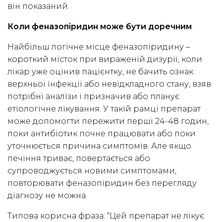
він показаний.
Коли феназопіридин може бути доречним
Найбільш логічне місце феназопіридину –
короткий місток при вираженій дизурії, коли
лікар уже оцінив пацієнтку, не бачить ознак
верхньої інфекції або невідкладного стану, взяв
потрібні аналізи і призначив або планує
етіологічне лікування. У такій рамці препарат
може допомогти пережити перші 24-48 годин,
поки антибіотик почне працювати або поки
уточнюється причина симптомів. Але якщо
печіння триває, повертається або
супроводжується новими симптомами,
повторювати феназопіридин без перегляду
діагнозу не можна.
Типова корисна фраза: “Цей препарат не лікує