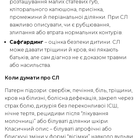
розташування малих статевих губ,
кліторального капюшона, присінка,
промежини й періанальної ділянки. При СЛ
важливо описувати, чи є рубцювання,
злипання або втрата нормальних контурів.
Сафґардинг
– оцінка безпеки дитини. СЛ
може давати тріщини й кров, які лякають
батьків, але сам діагноз не є доказом травми
або насильства.
Коли думати про СЛ
Патерн підозри: свербіж, печіння, біль, тріщини,
кров на білизні, болісна дефекація, закреп через
страх болю, дизурія без переконливої ІСШ,
нічне тертя, рецидиви після “лікування
молочниці” або білуваті ділянки шкіри.
Класичний опис – білуваті атрофічні або
блискучі зміни у формі “вісімки” навколо вульви