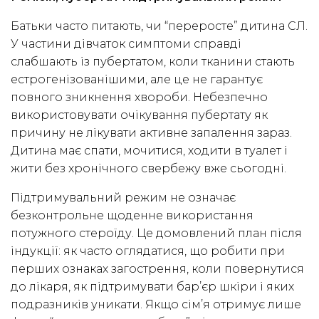
Батьки часто питають, чи “переросте” дитина СЛ.
У частини дівчаток симптоми справді
слабшають із пубертатом, коли тканини стають
естрогенізованішими, але це не гарантує
повного зникнення хвороби. Небезпечно
використовувати очікування пубертату як
причину не лікувати активне запалення зараз.
Дитина має спати, мочитися, ходити в туалет і
жити без хронічного свербежу вже сьогодні.
Підтримувальний режим не означає
безконтрольне щоденне використання
потужного стероїду. Це домовлений план після
індукції: як часто оглядатися, що робити при
перших ознаках загострення, коли повернутися
до лікаря, як підтримувати бар’єр шкіри і яких
подразників уникати. Якщо сім’я отримує лише