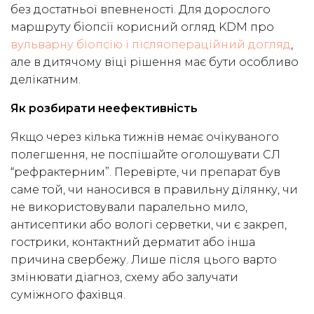
без достатньої впевненості. Для дорослого
маршруту біопсії корисний огляд KDM про
вульварну біопсію і післяопераційний догляд
,
але в дитячому віці рішення має бути особливо
делікатним.
Як розбирати неефективність
Якщо через кілька тижнів немає очікуваного
полегшення, не поспішайте оголошувати СЛ
“рефрактерним”. Перевірте, чи препарат був
саме той, чи наносився в правильну ділянку, чи
не використовували паралельно мило,
антисептики або вологі серветки, чи є закреп,
гострики, контактний дерматит або інша
причина свербежу. Лише після цього варто
змінювати діагноз, схему або залучати
суміжного фахівця.