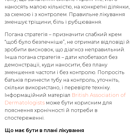
наносять малою кількістю, на конкретні ділянки,
за схемою і з контролем. Правильне лікування
зменшує тріщини, біль і рубцювання.
Погана стратегія – призначити слабкий крем
“щоб було безпечніше”, не отримати відповіді й
зробити висновок, що діагноз неправильний.
Інша погана стратегія – дати клобетазол без
демонстрації, куди наносити, без плану
зменшення частоти і без контролю. Попросіть
батьків принести тубу на контроль, уточніть,
скільки використано, і перевірте техніку.
Інформаційний матеріал
British Association of
Dermatologists
може бути корисним для
пояснення хронічності й потреби в
спостереженні.
Що має бути в плані лікування