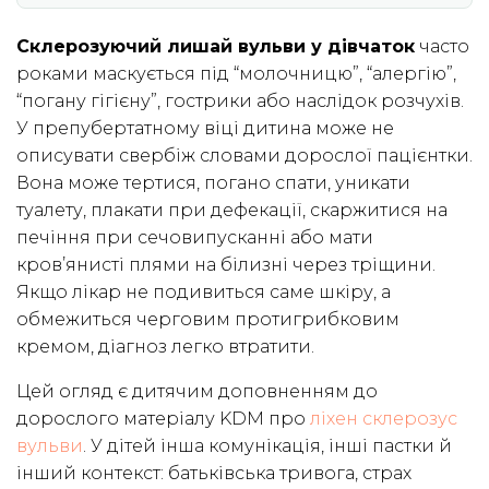
Склерозуючий лишай вульви у дівчаток
часто
роками маскується під “молочницю”, “алергію”,
“погану гігієну”, гострики або наслідок розчухів.
У препубертатному віці дитина може не
описувати свербіж словами дорослої пацієнтки.
Вона може тертися, погано спати, уникати
туалету, плакати при дефекації, скаржитися на
печіння при сечовипусканні або мати
кров’янисті плями на білизні через тріщини.
Якщо лікар не подивиться саме шкіру, а
обмежиться черговим протигрибковим
кремом, діагноз легко втратити.
Цей огляд є дитячим доповненням до
дорослого матеріалу KDM про
ліхен склерозус
вульви
. У дітей інша комунікація, інші пастки й
інший контекст: батьківська тривога, страх