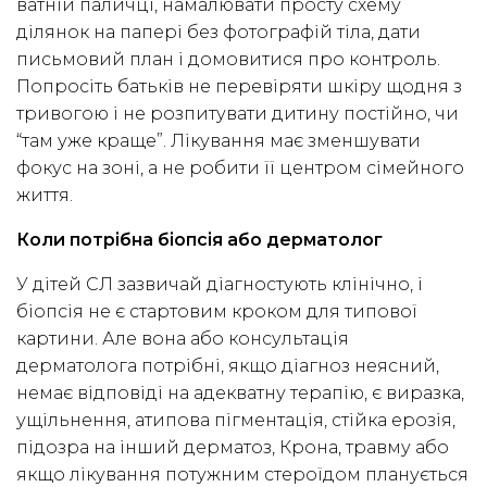
ватній паличці, намалювати просту схему
ділянок на папері без фотографій тіла, дати
письмовий план і домовитися про контроль.
Попросіть батьків не перевіряти шкіру щодня з
тривогою і не розпитувати дитину постійно, чи
“там уже краще”. Лікування має зменшувати
фокус на зоні, а не робити її центром сімейного
життя.
Коли потрібна біопсія або дерматолог
У дітей СЛ зазвичай діагностують клінічно, і
біопсія не є стартовим кроком для типової
картини. Але вона або консультація
дерматолога потрібні, якщо діагноз неясний,
немає відповіді на адекватну терапію, є виразка,
ущільнення, атипова пігментація, стійка ерозія,
підозра на інший дерматоз, Крона, травму або
якщо лікування потужним стероїдом планується