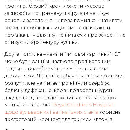
протигрибковий крем може тимчасово
заспокоїти подразнену шкіру, але не лікує
основне запалення. Типова помилка – називати
кожен свербіж кандидозом, не оглядаючи
періанальну ділянку, не питаючи про закреп і не
описуючи архітектуру вульви.
Друга помилка – чекати “типової картинки”. СЛ
може бути раннім, частково пролікованим,
подряпаним або змішаним із контактним
дерматитом. Якщо лікар бачить тільки еритему і
розчухи, але не питає про нічний свербіж,
болісну дефекацію, кров і попередні курси
лікування, діагноз легко лишається за кадром.
Клінічна настанова
Royal Children’s Hospital
щодо вульварних і вагінальних станів
корисна
як стартовий маршрут для таких симптомів.