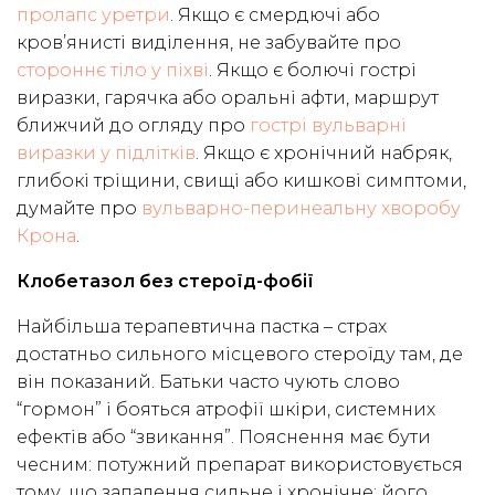
пролапс уретри
. Якщо є смердючі або
кров’янисті виділення, не забувайте про
стороннє тіло у піхві
. Якщо є болючі гострі
виразки, гарячка або оральні афти, маршрут
ближчий до огляду про
гострі вульварні
виразки у підлітків
. Якщо є хронічний набряк,
глибокі тріщини, свищі або кишкові симптоми,
думайте про
вульварно-перинеальну хворобу
Крона
.
Клобетазол без стероїд-фобії
Найбільша терапевтична пастка – страх
достатньо сильного місцевого стероїду там, де
він показаний. Батьки часто чують слово
“гормон” і бояться атрофії шкіри, системних
ефектів або “звикання”. Пояснення має бути
чесним: потужний препарат використовується
тому, що запалення сильне і хронічне; його