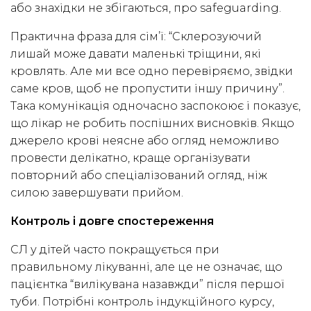
або знахідки не збігаються, про safeguarding.
Практична фраза для сім’ї: “Склерозуючий
лишай може давати маленькі тріщини, які
кровлять. Але ми все одно перевіряємо, звідки
саме кров, щоб не пропустити іншу причину”.
Така комунікація одночасно заспокоює і показує,
що лікар не робить поспішних висновків. Якщо
джерело крові неясне або огляд неможливо
провести делікатно, краще організувати
повторний або спеціалізований огляд, ніж
силою завершувати прийом.
Контроль і довге спостереження
СЛ у дітей часто покращується при
правильному лікуванні, але це не означає, що
пацієнтка “вилікувана назавжди” після першої
туби. Потрібні контроль індукційного курсу,