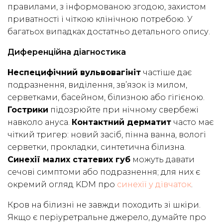
правилами, з інформованою згодою, захистом
приватності і чіткою клінічною потребою. У
багатьох випадках достатньо детального опису.
Диференційна діагностика
Неспецифічний вульвовагініт
частіше дає
подразнення, виділення, зв’язок із милом,
серветками, басейном, білизною або гігієною.
Гострики
підозрюйте при нічному свербежі
навколо ануса.
Контактний дерматит
часто має
чіткий тригер: новий засіб, пінна ванна, вологі
серветки, прокладки, синтетична білизна.
Синехії малих статевих губ
можуть давати
сечові симптоми або подразнення; для них є
окремий огляд KDM про
синехії у дівчаток
.
Кров на білизні не завжди походить зі шкіри.
Якщо є періуретральне джерело, думайте про