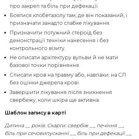
про закреп та біль при дефекації.
Боятися клобетазолу там, де він показаний, і
призначати занадто слабке лікування.
Призначити потужний стероїд без
демонстрації техніки нанесення і без
контрольного візиту.
Не описати архітектуру вульви й не мати
базової точки порівняння.
Списати кров на травму або, навпаки, на СЛ
без оцінки джерела крові.
Завершити лікування після зникнення
свербежу, коли шкіра ще активна.
Шаблон запису в карті
Дитина __ років. Скарги: свербіж __, печіння __,
біль при сечовипусканні __, біль при дефекації __,