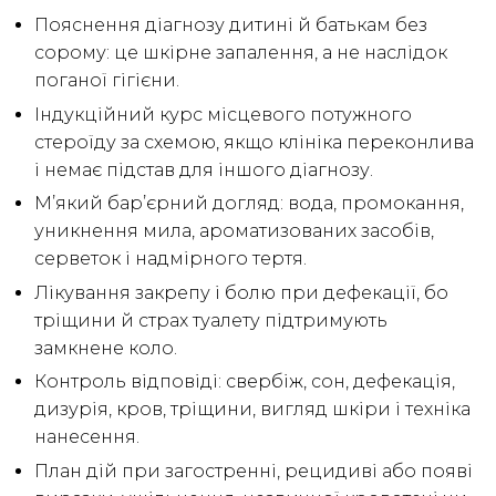
Пояснення діагнозу дитині й батькам без
сорому: це шкірне запалення, а не наслідок
поганої гігієни.
Індукційний курс місцевого потужного
стероїду за схемою, якщо клініка переконлива
і немає підстав для іншого діагнозу.
М’який бар’єрний догляд: вода, промокання,
уникнення мила, ароматизованих засобів,
серветок і надмірного тертя.
Лікування закрепу і болю при дефекації, бо
тріщини й страх туалету підтримують
замкнене коло.
Контроль відповіді: свербіж, сон, дефекація,
дизурія, кров, тріщини, вигляд шкіри і техніка
нанесення.
План дій при загостренні, рецидиві або появі