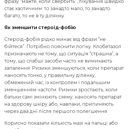
фразу “мажте, коли свербить”, лікування швидко
стає хаотичним: то занадто мало, то занадто
багато, то не в ту ділянку.
Як зменшити стероїд-фобію
Стероїд-фобія рідко минає від фрази “не
бійтеся”. Потрібно пояснити логіку. Клобетазол
призначають не тому, що ситуація “страшна”, а
тому, що слабші засоби часто не вимикають
запалення. Ризики зменшуються, коли препарат
наносять тонко, у правильну ділянку,
обмежений час, із контролем і подальшим
зменшенням частоти. Ризики зростають, коли
батьки самі змінюють схему, наносять препарат
на здорову шкіру або, навпаки, припиняють
через два дні після першого полегшення.
Корисно показати кількість мазі на пальці або