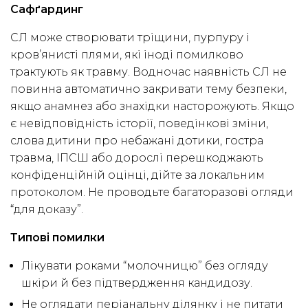
Сафґардинг
СЛ може створювати тріщини, пурпуру і
кров’янисті плями, які іноді помилково
трактують як травму. Водночас наявність СЛ не
повинна автоматично закривати тему безпеки,
якщо анамнез або знахідки насторожують. Якщо
є невідповідність історії, поведінкові зміни,
слова дитини про небажані дотики, гостра
травма, ІПСШ або дорослі перешкоджають
конфіденційній оцінці, дійте за локальним
протоколом. Не проводьте багаторазові огляди
“для доказу”.
Типові помилки
Лікувати роками “молочницю” без огляду
шкіри й без підтвердження кандидозу.
Не оглядати періанальну ділянку і не питати