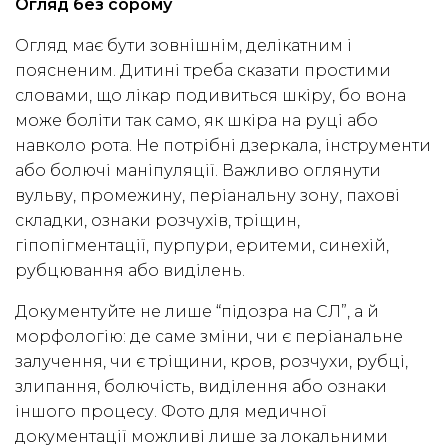
Огляд без сорому
Огляд має бути зовнішнім, делікатним і
поясненим. Дитині треба сказати простими
словами, що лікар подивиться шкіру, бо вона
може боліти так само, як шкіра на руці або
навколо рота. Не потрібні дзеркала, інструменти
або болючі маніпуляції. Важливо оглянути
вульву, промежину, періанальну зону, пахові
складки, ознаки розчухів, тріщин,
гіпопігментації, пурпури, еритеми, синехій,
рубцювання або виділень.
Документуйте не лише “підозра на СЛ”, а й
морфологію: де саме зміни, чи є періанальне
залучення, чи є тріщини, кров, розчухи, рубці,
злипання, болючість, виділення або ознаки
іншого процесу. Фото для медичної
документації можливі лише за локальними