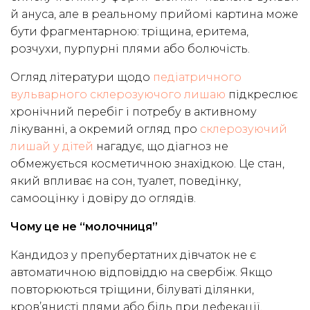
й ануса, але в реальному прийомі картина може
бути фрагментарною: тріщина, еритема,
розчухи, пурпурні плями або болючість.
Огляд літератури щодо
педіатричного
вульварного склерозуючого лишаю
підкреслює
хронічний перебіг і потребу в активному
лікуванні, а окремий огляд про
склерозуючий
лишай у дітей
нагадує, що діагноз не
обмежується косметичною знахідкою. Це стан,
який впливає на сон, туалет, поведінку,
самооцінку і довіру до оглядів.
Чому це не “молочниця”
Кандидоз у препубертатних дівчаток не є
автоматичною відповіддю на свербіж. Якщо
повторюються тріщини, білуваті ділянки,
кров’янисті плями або біль при дефекації,