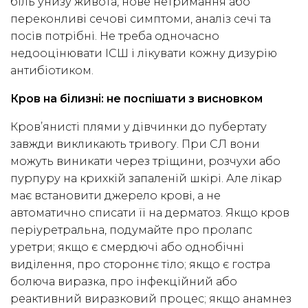
біль унизу живота, нове нетримання або
переконливі сечові симптоми, аналіз сечі та
посів потрібні. Не треба одночасно
недооцінювати ІСШ і лікувати кожну дизурію
антибіотиком.
Кров на білизні: не поспішати з висновком
Кров’янисті плями у дівчинки до пубертату
завжди викликають тривогу. При СЛ вони
можуть виникати через тріщини, розчухи або
пурпуру на крихкій запаленій шкірі. Але лікар
має встановити джерело крові, а не
автоматично списати її на дерматоз. Якщо кров
періуретральна, подумайте про пролапс
уретри; якщо є смердючі або однобічні
виділення, про стороннє тіло; якщо є гостра
болюча виразка, про інфекційний або
реактивний виразковий процес; якщо анамнез