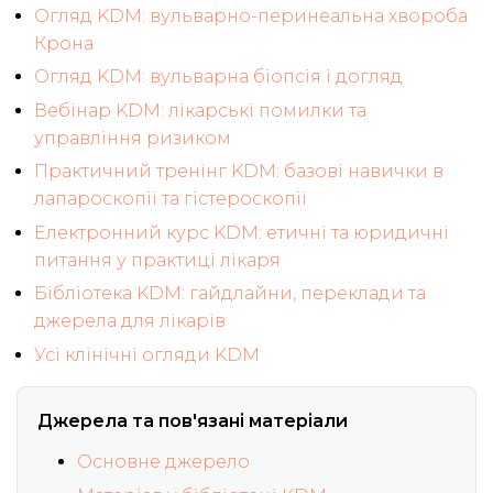
Огляд KDM: вульварно-перинеальна хвороба
Крона
Огляд KDM: вульварна біопсія і догляд
Вебінар KDM: лікарські помилки та
управління ризиком
Практичний тренінг KDM: базові навички в
лапароскопії та гістероскопії
Електронний курс KDM: етичні та юридичні
питання у практиці лікаря
Бібліотека KDM: гайдлайни, переклади та
джерела для лікарів
Усі клінічні огляди KDM
Джерела та пов'язані матеріали
Основне джерело