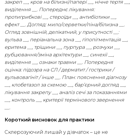
закреп __, кров на білизні/папері __, нічне тертя __,
виділення __. Попереднє лікування:
протигрибкові __, стероїди __, антибіотики __,
ефект __. Догляд: мило/серветки/піна/білизна __.
Огляд зовнішній, делікатний, у присутності __:
вульва __, періанальна зона __, гіпопігментація __,
еритема __, тріщини __, пурпура __, розчухи __,
рубцювання/зміна архітектури __, синехії __,
виділення __, ознаки травми __. Попередня
оцінка: підозра на СЛ / дерматит / гострики /
вульвовагініт / інше __. План: пояснення діагнозу
__, клобетазол за схемою __, бар’єрний догляд __,
лікування закрепу __, аналіз сечі за показаннями
__, контроль __, критерії термінового звернення
__.
Короткий висновок для практики
Склерозуючий лишай у дівчаток – це не