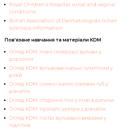
Royal Children’s Hospital: vulval and vaginal
conditions
British Association of Dermatologists: lichen
sclerosus information
Пов’язане навчання та матеріали KDM
Огляд KDM: ліхен склерозус вульви у
дорослих
Огляд KDM: вульвовагінальні симптоми у
дітей
Огляд KDM: синехії малих статевих губ у
дівчаток
Огляд KDM: стороннє тіло у піхві в дитини
Огляд KDM: пролапс уретри у дівчаток
Огляд KDM: гострі вульварні виразки у
підлітків