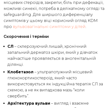
місцевих стероїдів, закрепи, біль при дефекації,
можливі синехії, потреба в делікатному огляді та
safeguarding. Для ширшого диференціалу
симптомів у цьому віці корисний огляд KDM
про
вульвовагінальні симптоми у дітей
.
Скорочення і терміни
СЛ
– склерозуючий лишай, хронічний
запальний дерматоз шкіри, який у дівчаток
найчастіше проявляється в аногенітальній
ділянці.
Клобетазол
– ультрапотужний місцевий
глюкокортикостероїд, який часто
використовується як індукційна терапія СЛ за
схемою, а не як випадкова мазь “коли
свербить”.
Архітектура вульви
– вигляд і взаємне