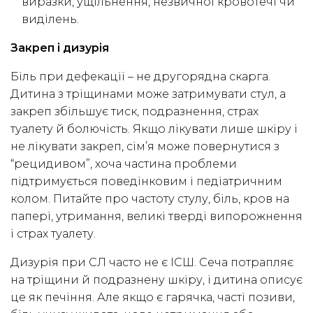
виразки, ущільнення, незвичної кровотечі чи
виділень.
Закреп і дизурія
Біль при дефекації – не другорядна скарга.
Дитина з тріщинами може затримувати стул, а
закреп збільшує тиск, подразнення, страх
туалету й болючість. Якщо лікувати лише шкіру і
не лікувати закреп, сім’я може повернутися з
“рецидивом”, хоча частина проблеми
підтримується поведінковим і педіатричним
колом. Питайте про частоту стулу, біль, кров на
папері, утримання, великі тверді випорожнення
і страх туалету.
Дизурія при СЛ часто не є ІСШ. Сеча потрапляє
на тріщини й подразнену шкіру, і дитина описує
це як печіння. Але якщо є гарячка, часті позиви,