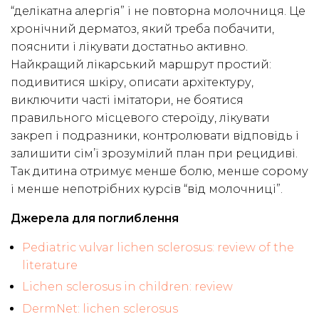
“делікатна алергія” і не повторна молочниця. Це
хронічний дерматоз, який треба побачити,
пояснити і лікувати достатньо активно.
Найкращий лікарський маршрут простий:
подивитися шкіру, описати архітектуру,
виключити часті імітатори, не боятися
правильного місцевого стероїду, лікувати
закреп і подразники, контролювати відповідь і
залишити сім’ї зрозумілий план при рецидиві.
Так дитина отримує менше болю, менше сорому
і менше непотрібних курсів “від молочниці”.
Джерела для поглиблення
Pediatric vulvar lichen sclerosus: review of the
literature
Lichen sclerosus in children: review
DermNet: lichen sclerosus