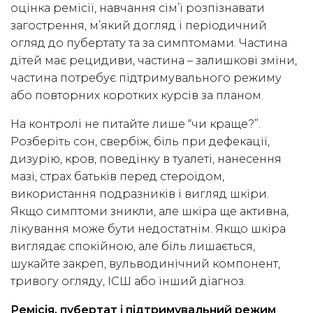
оцінка ремісії, навчання сім’ї розпізнавати
загострення, м’який догляд і періодичний
огляд до пубертату та за симптомами. Частина
дітей має рецидиви, частина – залишкові зміни,
частина потребує підтримувального режиму
або повторних коротких курсів за планом.
На контролі не питайте лише “чи краще?”.
Розберіть сон, свербіж, біль при дефекації,
дизурію, кров, поведінку в туалеті, нанесення
мазі, страх батьків перед стероїдом,
використання подразників і вигляд шкіри.
Якщо симптоми зникли, але шкіра ще активна,
лікування може бути недостатнім. Якщо шкіра
виглядає спокійною, але біль лишається,
шукайте закреп, вульводинічний компонент,
тривогу огляду, ІСШ або інший діагноз.
Ремісія, пубертат і підтримувальний режим