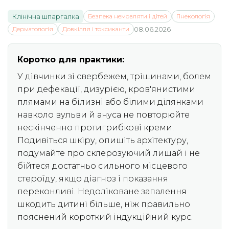
Клінічна шпаргалка
Безпека немовляти і дітей
Гінекологія
Дерматологія
Довкілля і токсиканти
08.06.2026
Коротко для практики:
У дівчинки зі свербежем, тріщинами, болем
при дефекації, дизурією, кров'янистими
плямами на білизні або білими ділянками
навколо вульви й ануса не повторюйте
нескінченно протигрибкові креми.
Подивіться шкіру, опишіть архітектуру,
подумайте про склерозуючий лишай і не
бійтеся достатньо сильного місцевого
стероїду, якщо діагноз і показання
переконливі. Недоліковане запалення
шкодить дитині більше, ніж правильно
пояснений короткий індукційний курс.