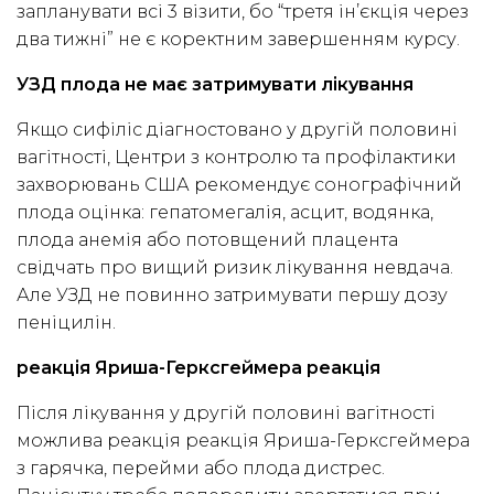
запланувати всі 3 візити, бо “третя ін’єкція через
два тижні” не є коректним завершенням курсу.
УЗД плода не має затримувати лікування
Якщо сифіліс діагностовано у другій половині
вагітності, Центри з контролю та профілактики
захворювань США рекомендує сонографічний
плода оцінка: гепатомегалія, асцит, водянка,
плода анемія або потовщений плацента
свідчать про вищий ризик лікування невдача.
Але УЗД не повинно затримувати першу дозу
пеніцилін.
реакція Яриша-Герксгеймера реакція
Після лікування у другій половині вагітності
можлива реакція реакція Яриша-Герксгеймера
з гарячка, перейми або плода дистрес.