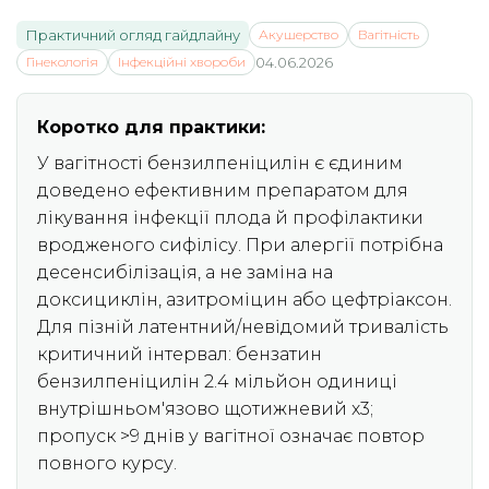
Практичний огляд гайдлайну
Акушерство
Вагітність
Гінекологія
Інфекційні хвороби
04.06.2026
Коротко для практики:
У вагітності бензилпеніцилін є єдиним
доведено ефективним препаратом для
лікування інфекції плода й профілактики
вродженого сифілісу. При алергії потрібна
десенсибілізація, а не заміна на
доксициклін, азитроміцин або цефтріаксон.
Для пізній латентний/невідомий тривалість
критичний інтервал: бензатин
бензилпеніцилін 2.4 мільйон одиниці
внутрішньом'язово щотижневий x3;
пропуск >9 днів у вагітної означає повтор
повного курсу.