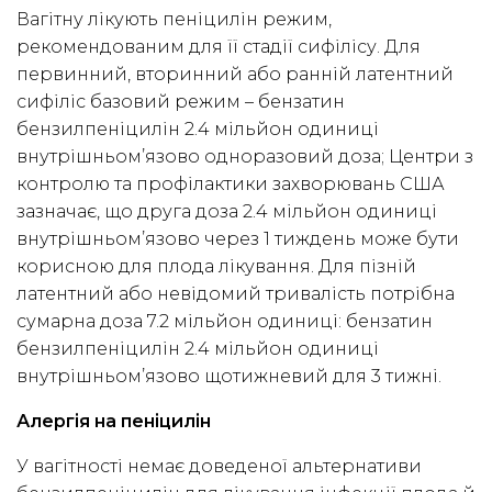
Вагітну лікують пеніцилін режим,
рекомендованим для її стадії сифілісу. Для
первинний, вторинний або ранній латентний
сифіліс базовий режим – бензатин
бензилпеніцилін 2.4 мільйон одиниці
внутрішньом’язово одноразовий доза; Центри з
контролю та профілактики захворювань США
зазначає, що друга доза 2.4 мільйон одиниці
внутрішньом’язово через 1 тиждень може бути
корисною для плода лікування. Для пізній
латентний або невідомий тривалість потрібна
сумарна доза 7.2 мільйон одиниці: бензатин
бензилпеніцилін 2.4 мільйон одиниці
внутрішньом’язово щотижневий для 3 тижні.
Алергія на пеніцилін
У вагітності немає доведеної альтернативи