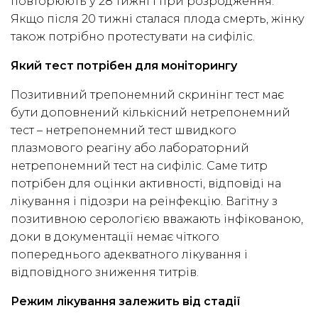
повторюють у 28 тижні і при розродження.
Якщо після 20 тижні сталася плода смерть, жінку
також потрібно протестувати на сифіліс.
Який тест потрібен для моніторингу
Позитивний трепонемний скринінг тест має
бути доповнений кількісний нетрепонемний
тест – нетрепонемний тест швидкого
плазмового реагіну або лабораторний
нетрепонемний тест на сифіліс. Саме титр
потрібен для оцінки активності, відповіді на
лікування і підозри на реінфекцію. Вагітну з
позитивною серологією вважають інфікованою,
доки в документації немає чіткого
попереднього адекватного лікування і
відповідного зниження титрів.
Режим лікування залежить від стадії