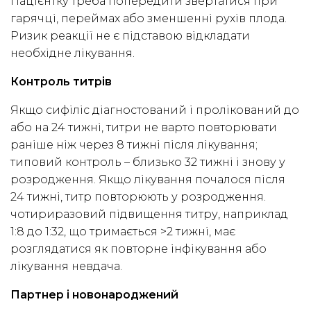
Пацієнтку треба попередити звертатися при
гарячці, переймах або зменшенні рухів плода.
Ризик реакції не є підставою відкладати
необхідне лікування.
Контроль титрів
Якщо сифіліс діагностований і пролікований до
або на 24 тижні, титри не варто повторювати
раніше ніж через 8 тижні після лікування;
типовий контроль – близько 32 тижні і знову у
розродження. Якщо лікування почалося після
24 тижні, титр повторюють у розродження.
чотириразовий підвищення титру, наприклад
1:8 до 1:32, що тримається >2 тижні, має
розглядатися як повторне інфікування або
лікування невдача.
Партнер і новонароджений