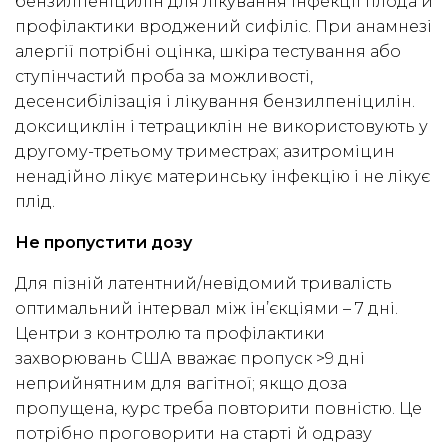
бензилпеніцилін для лікування інфекції плода й
профілактики вроджений сифіліс. При анамнезі
алергії потрібні оцінка, шкіра тестування або
ступінчастий проба за можливості,
десенсибілізація і лікування бензилпеніцилін.
доксициклін і тетрациклін не використовують у
другому-третьому триместрах; азитроміцин
ненадійно лікує материнську інфекцію і не лікує
плід.
Не пропустити дозу
Для пізній латентний/невідомий тривалість
оптимальний інтервал між ін’єкціями – 7 дні.
Центри з контролю та профілактики
захворювань США вважає пропуск >9 дні
неприйнятним для вагітної; якщо доза
пропущена, курс треба повторити повністю. Це
потрібно проговорити на старті й одразу