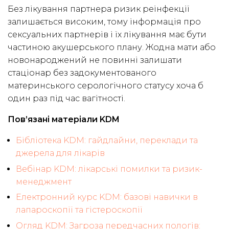
Без лікування партнера ризик реінфекції
залишається високим, тому інформація про
сексуальних партнерів і їх лікування має бути
частиною акушерського плану. Жодна мати або
новонароджений не повинні залишати
стаціонар без задокументованого
материнського серологічного статусу хоча б
один раз під час вагітності.
Пов’язані матеріали KDM
Бібліотека KDM: гайдлайни, переклади та
джерела для лікарів
Вебінар KDM: лікарські помилки та ризик-
менеджмент
Електронний курс KDM: базові навички в
лапароскопії та гістероскопії
Огляд KDM: Загроза передчасних пологів: