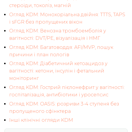
стероїди, токоліз, магній
Огляд KDM: Монохоріальна двійня: TTTS, TAPS
і sFGR без пропущених вікон
Огляд KDM: Венозна тромбоемболія у
вагітності: DVT/PE, візуалізація і НМГ
Огляд KDM: Багатоводдя: AFI/MVP, пошук
причини і план пологів
Огляд KDM: Діабетичний кетоацидоз у
вагітності: кетони, інсулін і фетальний
моніторинг
Огляд KDM: Гострий пієлонефрит у вагітності:
госпіталізація, антибіотики і уросепсис
Огляд KDM: OASIS: розриви 3-4 ступеня без
пропущеного сфінктера
Інші клінічні огляди KDM