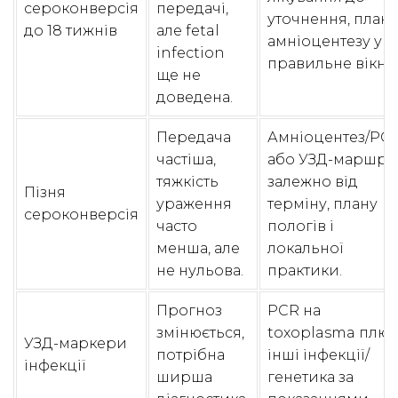
сероконверсія
передачі,
уточнення, план
до 18 тижнів
але fetal
амніоцентезу у
infection
правильне вікно
ще не
доведена.
Передача
Амніоцентез/PC
частіша,
або УЗД-маршру
тяжкість
залежно від
Пізня
ураження
терміну, плану
сероконверсія
часто
пологів і
менша, але
локальної
не нульова.
практики.
Прогноз
PCR на
змінюється,
toxoplasma плюс
УЗД-маркери
потрібна
інші інфекції/
інфекції
ширша
генетика за