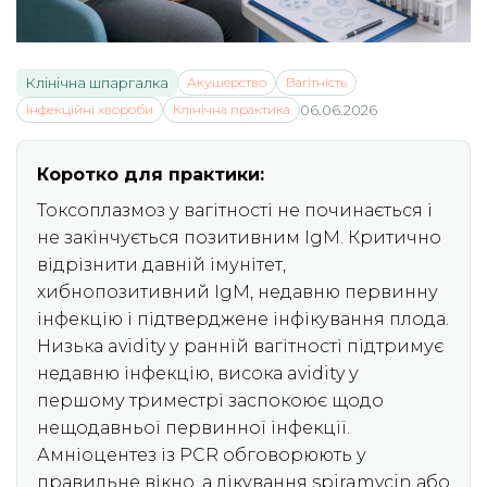
Клінічна шпаргалка
Акушерство
Вагітність
Інфекційні хвороби
Клінічна практика
06.06.2026
Коротко для практики:
Токсоплазмоз у вагітності не починається і
не закінчується позитивним IgM. Критично
відрізнити давній імунітет,
хибнопозитивний IgM, недавню первинну
інфекцію і підтверджене інфікування плода.
Низька avidity у ранній вагітності підтримує
недавню інфекцію, висока avidity у
першому триместрі заспокоює щодо
нещодавньої первинної інфекції.
Амніоцентез із PCR обговорюють у
правильне вікно, а лікування spiramycin або