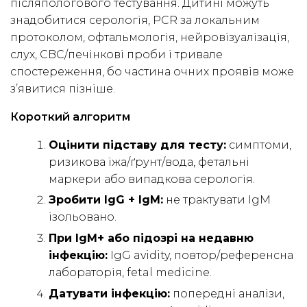
післяпологового тестування. Дитині можуть
знадобитися серологія, PCR за локальним
протоколом, офтальмологія, нейровізуалізація,
слух, CBC/печінкові проби і тривале
спостереження, бо частина очних проявів може
з’явитися пізніше.
Короткий алгоритм
Оцінити підставу для тесту:
симптоми,
ризикова їжа/ґрунт/вода, фетальні
маркери або випадкова серологія.
Зробити IgG + IgM:
не трактувати IgM
ізольовано.
При IgM+ або підозрі на недавню
інфекцію:
IgG avidity, повтор/референсна
лабораторія, fetal medicine.
Датувати інфекцію:
попередні аналізи,