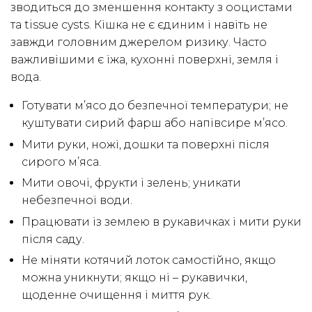
зводиться до зменшення контакту з ооцистами
та tissue cysts. Кішка не є єдиним і навіть не
завжди головним джерелом ризику. Часто
важливішими є їжа, кухонні поверхні, земля і
вода.
Готувати м’ясо до безпечної температури; не
куштувати сирий фарш або напівсире м’ясо.
Мити руки, ножі, дошки та поверхні після
сирого м’яса.
Мити овочі, фрукти і зелень; уникати
небезпечної води.
Працювати із землею в рукавичках і мити руки
після саду.
Не міняти котячий лоток самостійно, якщо
можна уникнути; якщо ні – рукавички,
щоденне очищення і миття рук.