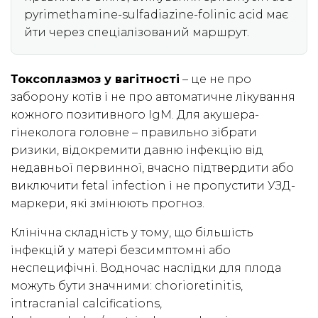
pyrimethamine-sulfadiazine-folinic acid має
йти через спеціалізований маршрут.
Токсоплазмоз у вагітності
– це не про
заборону котів і не про автоматичне лікування
кожного позитивного IgM. Для акушера-
гінеколога головне – правильно зібрати
ризики, відокремити давню інфекцію від
недавньої первинної, вчасно підтвердити або
виключити fetal infection і не пропустити УЗД-
маркери, які змінюють прогноз.
Клінічна складність у тому, що більшість
інфекцій у матері безсимптомні або
неспецифічні. Водночас наслідки для плода
можуть бути значними: chorioretinitis,
intracranial calcifications,