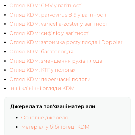
Огляд KDM: CMV у вагітності
Огляд KDM: parvovirus B19 у вагітності
Огляд KDM: varicella-zoster у вагітності
Огляд KDM: сифіліс у вагітності
Огляд KDM: затримка росту плода і Doppler
Огляд KDM: багатоводдя
Огляд KDM: зменшення рухів плода
Огляд KDM: КТГ у пологах
Огляд KDM: передчасні пологи
Інші клінічні огляди KDM
Джерела та пов'язані матеріали
Основне джерело
Матеріал у бібліотеці KDM