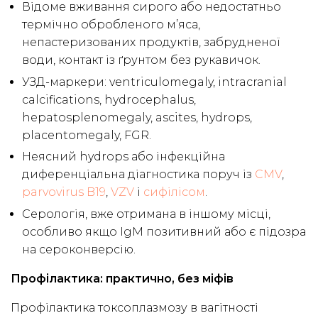
Відоме вживання сирого або недостатньо
термічно обробленого м’яса,
непастеризованих продуктів, забрудненої
води, контакт із ґрунтом без рукавичок.
УЗД-маркери: ventriculomegaly, intracranial
calcifications, hydrocephalus,
hepatosplenomegaly, ascites, hydrops,
placentomegaly, FGR.
Неясний hydrops або інфекційна
диференціальна діагностика поруч із
CMV
,
parvovirus B19
,
VZV
і
сифілісом
.
Серологія, вже отримана в іншому місці,
особливо якщо IgM позитивний або є підозра
на сероконверсію.
Профілактика: практично, без міфів
Профілактика токсоплазмозу в вагітності