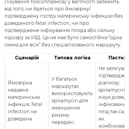
Лікування токсоплазмозу у вагітності залежить
від того, чи йдеться про ймовірну/
підтверджену гостру материнську інфекцію без
доведеного fetal infection, чи про
підтверджене інфікування плода або сильну
підозру за УЗД. Це не має бути самостійна “одна
схема для всіх” без спеціалізованого маршруту.
Сценарій
Типова логіка
Пастка
Не затягува
підтвердже
У багатьох
Ймовірна
діагнозу;
маршрутах
недавня
spiramycin 
використовують
материнська
лікує довед
spiramycin для
інфекція, fetal
інфіковани
зменшення
infection не
плід так сам
ризику
доведена
як
передачі.
комбінован