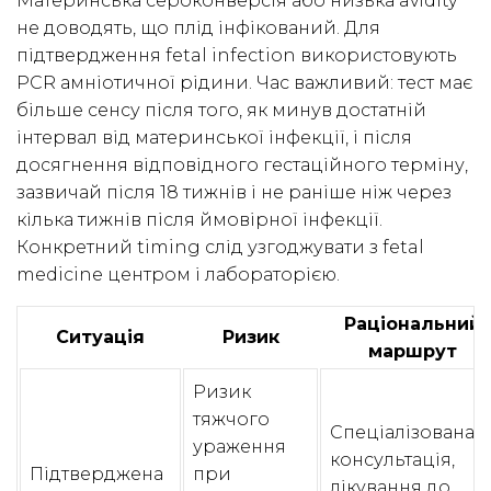
Материнська сероконверсія або низька avidity
не доводять, що плід інфікований. Для
підтвердження fetal infection використовують
PCR амніотичної рідини. Час важливий: тест має
більше сенсу після того, як минув достатній
інтервал від материнської інфекції, і після
досягнення відповідного гестаційного терміну,
зазвичай після 18 тижнів і не раніше ніж через
кілька тижнів після ймовірної інфекції.
Конкретний timing слід узгоджувати з fetal
medicine центром і лабораторією.
Раціональний
Ситуація
Ризик
маршрут
Ризик
тяжчого
Спеціалізована
ураження
консультація,
Підтверджена
при
лікування до