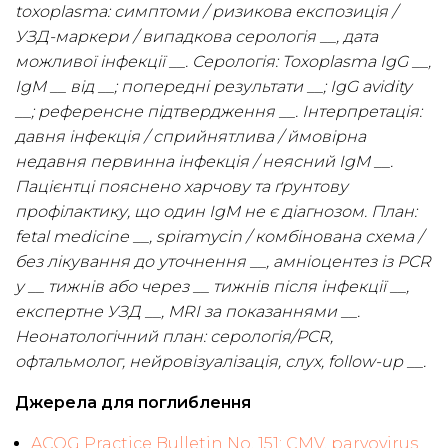
toxoplasma: симптоми / ризикова експозиція /
УЗД-маркери / випадкова серологія __, дата
можливої інфекції __. Серологія: Toxoplasma IgG __,
IgM __ від __; попередні результати __; IgG avidity
__; референсне підтвердження __. Інтерпретація:
давня інфекція / сприйнятлива / ймовірна
недавня первинна інфекція / неясний IgM __.
Пацієнтці пояснено харчову та ґрунтову
профілактику, що один IgM не є діагнозом. План:
fetal medicine __, spiramycin / комбінована схема /
без лікування до уточнення __, амніоцентез із PCR
у __ тижнів або через __ тижнів після інфекції __,
експертне УЗД __, MRI за показаннями __.
Неонатологічний план: серологія/PCR,
офтальмолог, нейровізуалізація, слух, follow-up __.
Джерела для поглиблення
ACOG Practice Bulletin No. 151: CMV, parvovirus