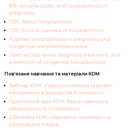
B19, varicella-zoster, and toxoplasmosis in
pregnancy
CDC: About toxoplasmosis
CDC: Clinical overview of toxoplasmosis
PubMed: toxoplasmosis in pregnancy and
congenital toxoplasmosis review
Open-access review: diagnosis, treatment, and
prevention of congenital toxoplasmosis
Пов’язане навчання та матеріали KDM
Вебінар KDM: лікарські помилки та ризик-
менеджмент в акушерстві й гінекології
Практичний курс KDM: базові навички в
лапароскопії та гістероскопії
Бібліотека KDM: гайдлайни, переклади та
джерела для лікарів