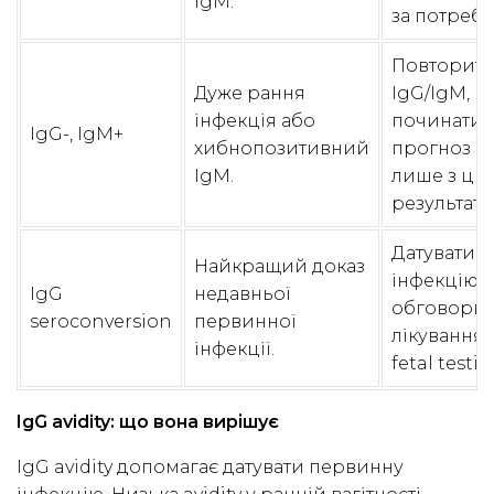
IgM.
за потреби
Повторит
Дуже рання
IgG/IgM, н
інфекція або
починати
IgG-, IgM+
хибнопозитивний
прогноз
IgM.
лише з ць
результату.
Датувати
Найкращий доказ
інфекцію,
IgG
недавньої
обговори
seroconversion
первинної
лікування і
інфекції.
fetal testin
IgG avidity: що вона вирішує
IgG avidity допомагає датувати первинну