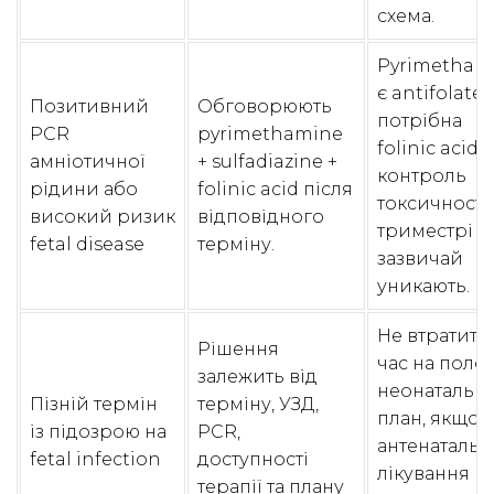
схема.
Pyrimetham
є antifolate;
Позитивний
Обговорюють
потрібна
PCR
pyrimethamine
folinic acid і
амніотичної
+ sulfadiazine +
контроль
рідини або
folinic acid після
токсичності. 
високий ризик
відповідного
триместрі
fetal disease
терміну.
зазвичай
уникають.
Не втратити
Рішення
час на поло
залежить від
неонатальн
Пізній термін
терміну, УЗД,
план, якщо
із підозрою на
PCR,
антенатальн
fetal infection
доступності
лікування в
терапії та плану