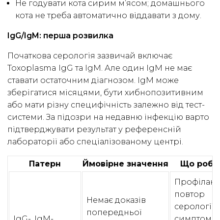
Не годувати кота сирим м’ясом; домашнього
кота не треба автоматично віддавати з дому.
IgG/IgM: перша розвилка
Початкова серологія зазвичай включає
Toxoplasma IgG та IgM. Але один IgM не має
ставати остаточним діагнозом. IgM може
зберігатися місяцями, бути хибнопозитивним
або мати різну специфічність залежно від тест-
системи. За підозри на недавню інфекцію варто
підтверджувати результат у референсній
лабораторії або спеціалізованому центрі.
Патерн
Ймовірне значення
Що роби
Профілакт
повтор
Немає доказів
серології 
попередньої
IgG-, IgM-
симптомів