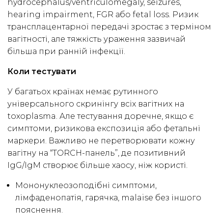
hydrocephalus/ventriculomegaly, seizures,
hearing impairment, FGR або fetal loss. Ризик
трансплацентарної передачі зростає з терміном
вагітності, але тяжкість ураження зазвичай
більша при ранній інфекції.
Коли тестувати
У багатьох країнах немає рутинного
універсального скринінгу всіх вагітних на
toxoplasma. Але тестування доречне, якщо є
симптоми, ризикова експозиція або фетальні
маркери. Важливо не перетворювати кожну
вагітну на “TORCH-панель”, де позитивний
IgG/IgM створює більше хаосу, ніж користі.
Мононуклеозоподібні симптоми,
лімфаденопатія, гарячка, malaise без іншого
пояснення.