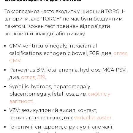
Токсоплазмоз часто входить у ширший TORCH-
алгоритм, але “TORCH” не має бути бездумним
пакетом. Кожен тест повинен відповідати
конкретній знахідці або ризику.
CMV: ventriculomegaly, intracranial
calcifications, echogenic bowel, FGR; див.
огляд
CMV
.
Parvovirus B19: fetal anemia, hydrops, MCA-PSV;
див.
огляд B19
.
Syphilis: hydrops, hepatomegaly,
placentomegaly, fetal loss; див.
сифіліс у
вагітності
.
VZV: везикулярний висип, контакт,
перинатальне вікно; див.
varicella-zoster
.
Генетичні синдроми, структурні аномалії