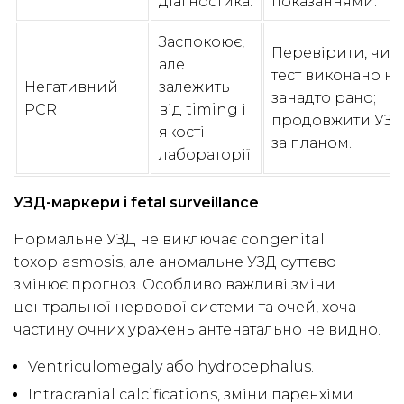
діагностика.
показаннями.
Заспокоює,
Перевірити, чи
але
тест виконано не
Негативний
залежить
занадто рано;
PCR
від timing і
продовжити УЗД
якості
за планом.
лабораторії.
УЗД-маркери і fetal surveillance
Нормальне УЗД не виключає congenital
toxoplasmosis, але аномальне УЗД суттєво
змінює прогноз. Особливо важливі зміни
центральної нервової системи та очей, хоча
частину очних уражень антенатально не видно.
Ventriculomegaly або hydrocephalus.
Intracranial calcifications, зміни паренхіми