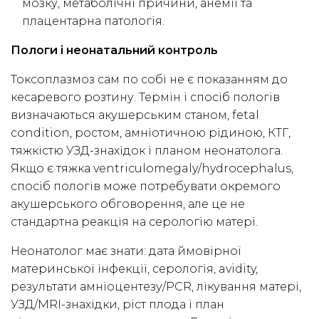
мозку, метаболічні причини, анемії та
плацентарна патологія.
Пологи і неонатальний контроль
Токсоплазмоз сам по собі не є показанням до
кесаревого розтину. Термін і спосіб пологів
визначаються акушерським станом, fetal
condition, ростом, амніотичною рідиною, КТГ,
тяжкістю УЗД-знахідок і планом неонатолога.
Якщо є тяжка ventriculomegaly/hydrocephalus,
спосіб пологів може потребувати окремого
акушерського обговорення, але це не
стандартна реакція на серологію матері.
Неонатолог має знати: дата ймовірної
материнської інфекції, серологія, avidity,
результати амніоцентезу/PCR, лікування матері,
УЗД/MRI-знахідки, ріст плода і план