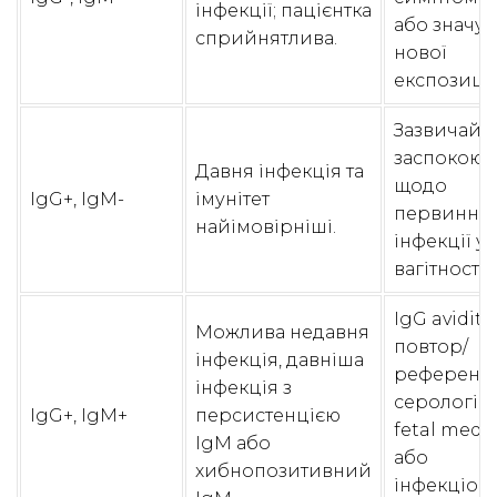
інфекції; пацієнтка
або значу
сприйнятлива.
нової
експозиції
Зазвичай
заспокоює
Давня інфекція та
щодо
IgG+, IgM-
імунітет
первинної
найімовірніші.
інфекції у 
вагітності.
IgG avidity,
Можлива недавня
повтор/
інфекція, давніша
референс
інфекція з
серологія,
IgG+, IgM+
персистенцією
fetal medi
IgM або
або
хибнопозитивний
інфекціоні