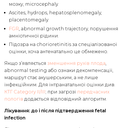
мозку, microcephaly.
Ascites, hydrops, hepatosplenomegaly,
placentomegaly.
FGR
, abnormal growth trajectory, порушення
амніотичної рідини.
Підозра на chorioretinitis за спеціалізованої
оцінки, хоча антенатально це обмежено.
Якщо з’являється
зменшення рухів плода
,
abnormal testing або ознаки декомпенсації,
маршрут стає акушерським, а не лише
інфекційним. Для інтранатальної оцінки див.
КТГ Category II/III
; при загрозі
передчасних
пологів
додається відповідний алгоритм.
Лікування: до і після підтвердження fetal
infection