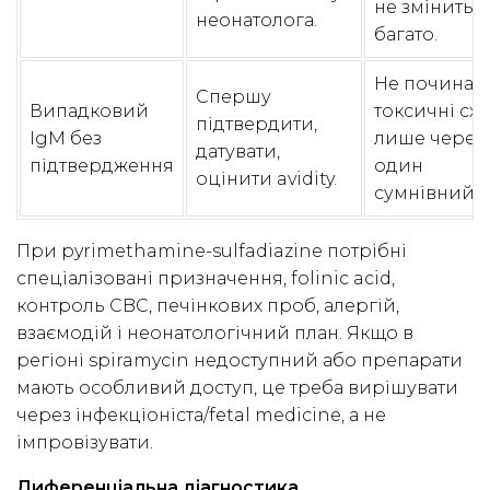
не змінить
неонатолога.
багато.
Не починат
Спершу
Випадковий
токсичні сх
підтвердити,
IgM без
лише через
датувати,
підтвердження
один
оцінити avidity.
сумнівний I
При pyrimethamine-sulfadiazine потрібні
спеціалізовані призначення, folinic acid,
контроль CBC, печінкових проб, алергій,
взаємодій і неонатологічний план. Якщо в
регіоні spiramycin недоступний або препарати
мають особливий доступ, це треба вирішувати
через інфекціоніста/fetal medicine, а не
імпровізувати.
Диференціальна діагностика