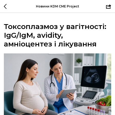
Новини KDM CME Project
Токсоплазмоз у вагітності:
IgG/IgM, avidity,
амніоцентез і лікування