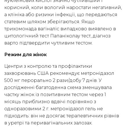
нуклеїнових кислот значно чутливіший і
корисний, коли вологий наростати негативний,
а клініка або ризики інфекції, що передаються
статевим шляхом зберігаються. Якщо
трихомонада вагіналіс випадково виявлено в
цитологічний тест Папаніколау тест, діагноз
варто підтвердити чутливим тестом.
Режим для жінок
Центри з контролю та профілактики
захворювань США рекомендує метронідазол
500 мг перорально 2 рази/добу 7 днів. У
дослідженні багатоденна схема зменшувала
частку жінок із позитивним тестом через 1
місяць приблизно вдвічі порівняно з
одноразовими 2 г. метронідазол гель не
підходить: він не досягає терапевтичних рівнів
в уретрі та перивагінальних залозах.