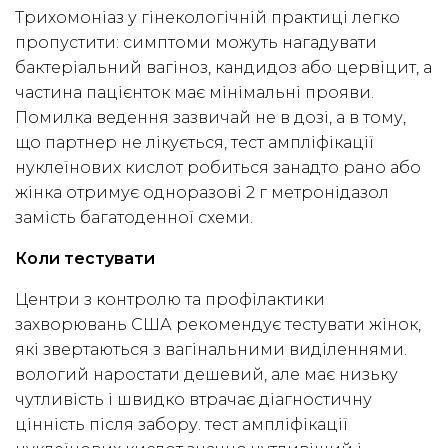
Трихомоніаз у гінекологічній практиці легко
пропустити: симптоми можуть нагадувати
бактеріальний вагіноз, кандидоз або цервіцит, а
частина пацієнток має мінімальні прояви.
Помилка ведення зазвичай не в дозі, а в тому,
що партнер не лікується, тест ампліфікації
нуклеїнових кислот робиться занадто рано або
жінка отримує одноразові 2 г метронідазол
замість багатоденної схеми.
Коли тестувати
Центри з контролю та профілактики
захворювань США рекомендує тестувати жінок,
які звертаються з вагінальними виділеннями.
вологий наростати дешевий, але має низьку
чутливість і швидко втрачає діагностичну
цінність після забору. тест ампліфікації