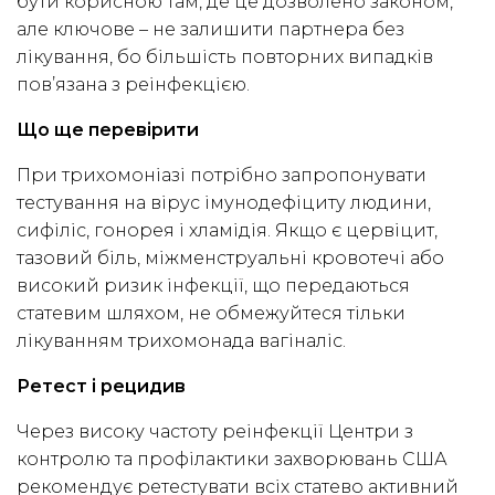
бути корисною там, де це дозволено законом,
але ключове – не залишити партнера без
лікування, бо більшість повторних випадків
пов’язана з реінфекцією.
Що ще перевірити
При трихомоніазі потрібно запропонувати
тестування на вірус імунодефіциту людини,
сифіліс, гонорея і хламідія. Якщо є цервіцит,
тазовий біль, міжменструальні кровотечі або
високий ризик інфекції, що передаються
статевим шляхом, не обмежуйтеся тільки
лікуванням трихомонада вагіналіс.
Ретест і рецидив
Через високу частоту реінфекції Центри з
контролю та профілактики захворювань США
рекомендує ретестувати всіх статево активний