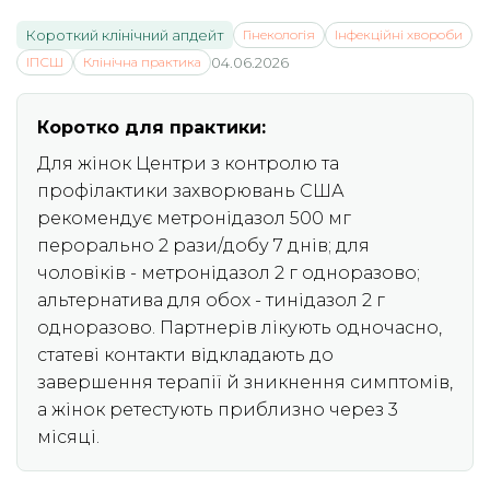
Короткий клінічний апдейт
Гінекологія
Інфекційні хвороби
ІПСШ
Клінічна практика
04.06.2026
Коротко для практики:
Для жінок Центри з контролю та
профілактики захворювань США
рекомендує метронідазол 500 мг
перорально 2 рази/добу 7 днів; для
чоловіків - метронідазол 2 г одноразово;
альтернатива для обох - тинідазол 2 г
одноразово. Партнерів лікують одночасно,
статеві контакти відкладають до
завершення терапії й зникнення симптомів,
а жінок ретестують приблизно через 3
місяці.