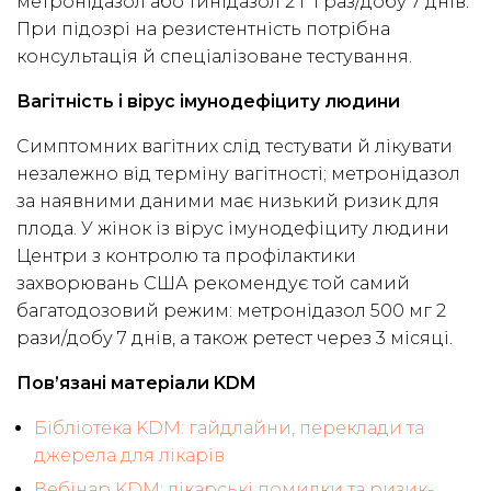
метронідазол або тинідазол 2 г 1 раз/добу 7 днів.
При підозрі на резистентність потрібна
консультація й спеціалізоване тестування.
Вагітність і вірус імунодефіциту людини
Симптомних вагітних слід тестувати й лікувати
незалежно від терміну вагітності; метронідазол
за наявними даними має низький ризик для
плода. У жінок із вірус імунодефіциту людини
Центри з контролю та профілактики
захворювань США рекомендує той самий
багатодозовий режим: метронідазол 500 мг 2
рази/добу 7 днів, а також ретест через 3 місяці.
Пов’язані матеріали KDM
Бібліотека KDM: гайдлайни, переклади та
джерела для лікарів
Вебінар KDM: лікарські помилки та ризик-