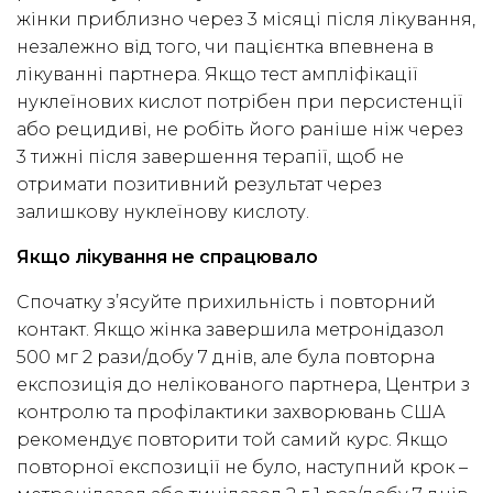
жінки приблизно через 3 місяці після лікування,
незалежно від того, чи пацієнтка впевнена в
лікуванні партнера. Якщо тест ампліфікації
нуклеїнових кислот потрібен при персистенції
або рецидиві, не робіть його раніше ніж через
3 тижні після завершення терапії, щоб не
отримати позитивний результат через
залишкову нуклеїнову кислоту.
Якщо лікування не спрацювало
Спочатку з’ясуйте прихильність і повторний
контакт. Якщо жінка завершила метронідазол
500 мг 2 рази/добу 7 днів, але була повторна
експозиція до нелікованого партнера, Центри з
контролю та профілактики захворювань США
рекомендує повторити той самий курс. Якщо
повторної експозиції не було, наступний крок –