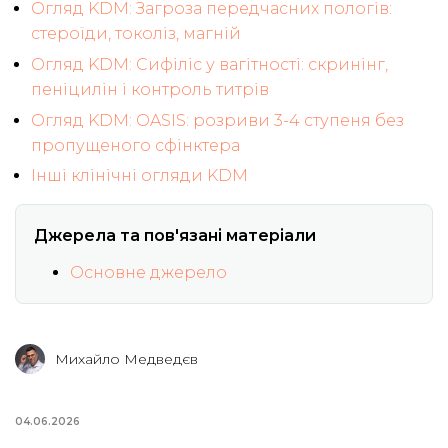
Огляд KDM: Загроза передчасних пологів:
стероїди, токоліз, магній
Огляд KDM: Сифіліс у вагітності: скринінг,
пеніцилін і контроль титрів
Огляд KDM: OASIS: розриви 3-4 ступеня без
пропущеного сфінктера
Інші клінічні огляди KDM
Джерела та пов'язані матеріали
Основне джерело
Михайло Медведєв
04.06.2026