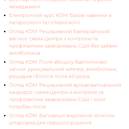
менеджмент
Електронний курс KDM: базові навички в
лапароскопії та гістероскопії
Огляд KDM: Рецидивний бактеріальний
вагіноз: схема Центри з контролю та
профілактики захворювань США без зайвих
антибіотиків
Огляд KDM: Після абсцесу бартолінової
залози: дренувальний катетер, антибіотики,
рецидив і біопсія після 40 років
Огляд KDM: Рецидивний вульвовагінальний
кандидоз: схема Центри з контролю та
профілактики захворювань США і коли
потрібен посів
Огляд KDM: Вагінальні виділення: клінічна
шпаргалка для першого рішення