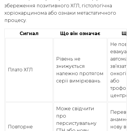
збереження позитивного ХГЛ, гістологічна
хоріокарцинома або ознаки метастатичного
процесу.
Сигнал
Що він означає
Що
Не повт
евакуац
Рівень не
автомат
знижується
зв’язати
Плато ХГЛ
належно протягом
онкогін
серії вимірювань.
або
трофоб
центром
Може свідчити
Переві
про
анамнез
персистувальну
Повторне
нову ваг
ГТН або нову