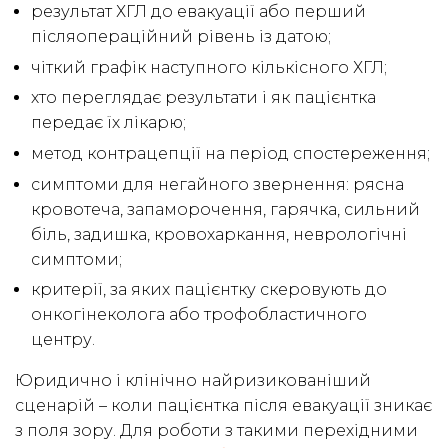
результат ХГЛ до евакуації або перший
післяопераційний рівень із датою;
чіткий графік наступного кількісного ХГЛ;
хто переглядає результати і як пацієнтка
передає їх лікарю;
метод контрацепції на період спостереження;
симптоми для негайного звернення: рясна
кровотеча, запаморочення, гарячка, сильний
біль, задишка, кровохаркання, неврологічні
симптоми;
критерії, за яких пацієнтку скеровують до
онкогінеколога або трофобластичного
центру.
Юридично і клінічно найризикованіший
сценарій – коли пацієнтка після евакуації зникає
з поля зору. Для роботи з такими перехідними