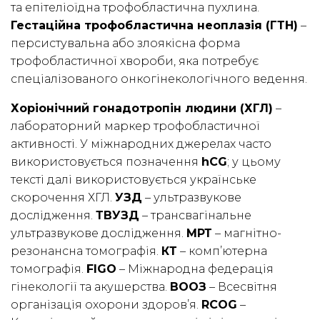
та епітеліоїдна трофобластична пухлина.
Гестаційна трофобластична неоплазія (ГТН)
–
персистувальна або злоякісна форма
трофобластичної хвороби, яка потребує
спеціалізованого онкогінекологічного ведення.
Хоріонічний гонадотропін людини (ХГЛ)
–
лабораторний маркер трофобластичної
активності. У міжнародних джерелах часто
використовується позначення
hCG
; у цьому
тексті далі використовується українське
скорочення ХГЛ.
УЗД
– ультразвукове
дослідження.
ТВУЗД
– трансвагінальне
ультразвукове дослідження.
МРТ
– магнітно-
резонансна томографія.
КТ
– комп’ютерна
томографія.
FIGO
– Міжнародна федерація
гінекології та акушерства.
ВООЗ
– Всесвітня
організація охорони здоров’я.
RCOG
–