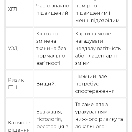
Часто значно
помірно
ХГЛ
підвищений.
підвищеним і
менш підозрілим.
Кістозно
Картина може
змінена
нагадувати
УЗД
тканина без
невдалу вагітність
нормальної
або плацентарні
вагітності.
зміни.
Нижчий, але
Ризик
Вищий.
потребує
ГТН
спостереження.
Те саме, але з
Евакуація,
урахуванням
гістологія,
нижчого ризику та
Ключове
реєстрація в
локального
рішення