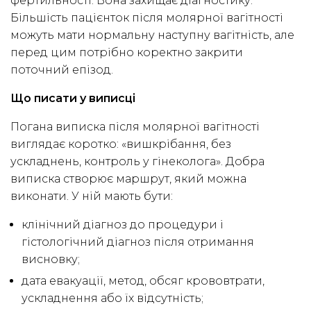
фертильності. Вона захищає діагностику.
Більшість пацієнток після молярної вагітності
можуть мати нормальну наступну вагітність, але
перед цим потрібно коректно закрити
поточний епізод.
Що писати у виписці
Погана виписка після молярної вагітності
виглядає коротко: «вишкрібання, без
ускладнень, контроль у гінеколога». Добра
виписка створює маршрут, який можна
виконати. У ній мають бути:
клінічний діагноз до процедури і
гістологічний діагноз після отримання
висновку;
дата евакуації, метод, обсяг крововтрати,
ускладнення або їх відсутність;