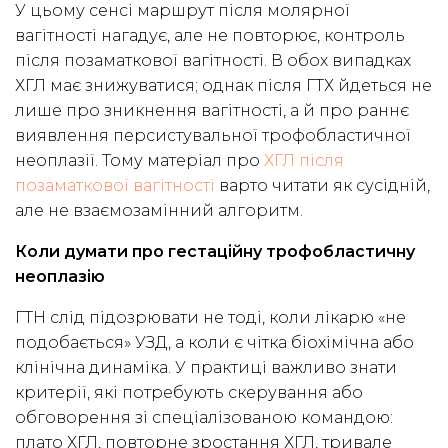
У цьому сенсі маршрут після молярної
вагітності нагадує, але не повторює, контроль
після позаматкової вагітності. В обох випадках
ХГЛ має знижуватися; однак після ГТХ йдеться не
лише про зникнення вагітності, а й про раннє
виявлення персистувальної трофобластичної
неоплазії. Тому матеріал про
ХГЛ після
позаматкової вагітності
варто читати як сусідній,
але не взаємозамінний алгоритм.
Коли думати про гестаційну трофобластичну
неоплазію
ГТН слід підозрювати не тоді, коли лікарю «не
подобається» УЗД, а коли є чітка біохімічна або
клінічна динаміка. У практиці важливо знати
критерії, які потребують скерування або
обговорення зі спеціалізованою командою:
плато ХГЛ, повторне зростання ХГЛ, тривале