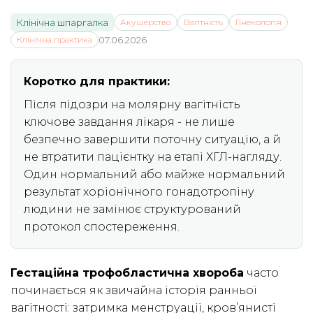
Клінічна шпаргалка
Акушерство
Вагітність
Гінекологія
Клінічна практика
07.06.2026
Коротко для практики:
Після підозри на молярну вагітність
ключове завдання лікаря - не лише
безпечно завершити поточну ситуацію, а й
не втратити пацієнтку на етапі ХГЛ-нагляду.
Один нормальний або майже нормальний
результат хоріонічного гонадотропіну
людини не замінює структурований
протокол спостереження.
Гестаційна трофобластична хвороба
часто
починається як звичайна історія ранньої
вагітності: затримка менструації, кров’янисті