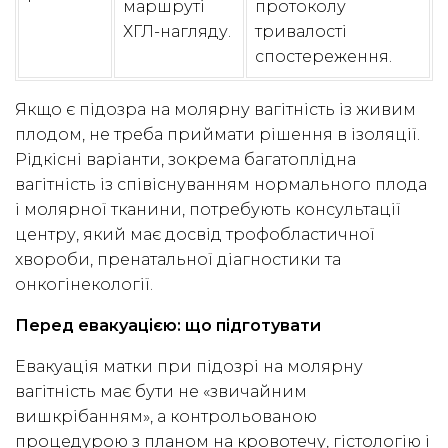
маршруті
протоколу
ХГЛ-нагляду.
тривалості
спостереження.
Якщо є підозра на молярну вагітність із живим
плодом, не треба приймати рішення в ізоляції.
Рідкісні варіанти, зокрема багатоплідна
вагітність із співіснуванням нормального плода
і молярної тканини, потребують консультації
центру, який має досвід трофобластичної
хвороби, пренатальної діагностики та
онкогінекології.
Перед евакуацією: що підготувати
Евакуація матки при підозрі на молярну
вагітність має бути не «звичайним
вишкрібанням», а контрольованою
процедурою з планом на кровотечу, гістологію і