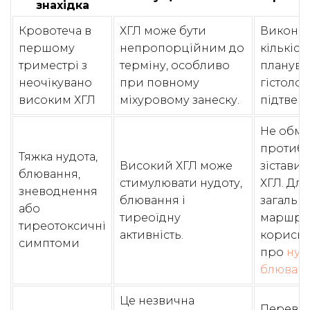
знахідка
Кровотеча в
ХГЛ може бути
Виконат
першому
непропорційним до
кількісн
триместрі з
терміну, особливо
планува
неочікувано
при повному
гістолог
високим ХГЛ
міхуровому занеску.
підтвер
Не обме
протиб
Тяжка нудота,
Високий ХГЛ може
зіставит
блювання,
стимулювати нудоту,
ХГЛ. Для
зневоднення
блювання і
загальн
або
тиреоїдну
маршру
тиреотоксичні
активність.
корисни
симптоми
про
нудо
блюванн
Це незвична
Перевір