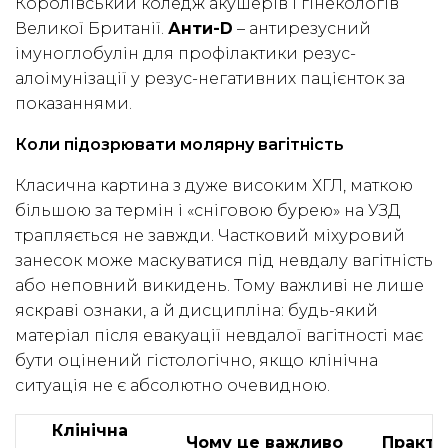
Королівський коледж акушерів і гінекологів
Великої Британії.
Анти-D
– антирезусний
імуноглобулін для профілактики резус-
алоімунізації у резус-негативних пацієнток за
показаннями.
Коли підозрювати молярну вагітність
Класична картина з дуже високим ХГЛ, маткою
більшою за термін і «сніговою бурею» на УЗД
трапляється не завжди. Частковий міхуровий
занесок може маскуватися під невдалу вагітність
або неповний викидень. Тому важливі не лише
яскраві ознаки, а й дисципліна: будь-який
матеріал після евакуації невдалої вагітності має
бути оцінений гістологічно, якщо клінічна
ситуація не є абсолютно очевидною.
Клінічна
Чому це важливо
Практи