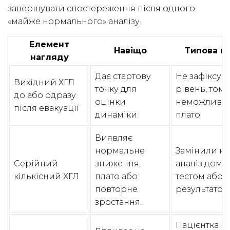
завершувати спостереження після одного
«майже нормального» аналізу.
Елемент
Навіщо
Типова п
нагляду
Дає стартову
Не зафіксува
Вихідний ХГЛ
точку для
рівень, тому
до або одразу
оцінки
неможливо 
після евакуації
динаміки.
плато.
Виявляє
нормальне
Замінили кі
Серійний
зниження,
аналіз дома
кількісний ХГЛ
плато або
тестом або 
повторне
результатом
зростання.
Пацієнтка в