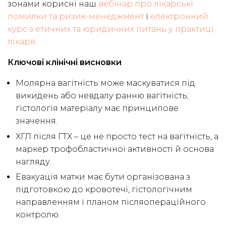
зонами корисні наш
вебінар про лікарські
помилки та ризик-менеджмент
і
електронний
курс з етичних та юридичних питань у практиці
лікаря
.
Ключові клінічні висновки
Молярна вагітність може маскуватися під
викидень або невдалу ранню вагітність;
гістологія матеріалу має принципове
значення.
ХГЛ після ГТХ – це не просто тест на вагітність, а
маркер трофобластичної активності й основа
нагляду.
Евакуація матки має бути організована з
підготовкою до кровотечі, гістологічним
направленням і планом післяопераційного
контролю.