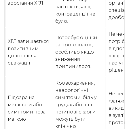
зростання ХГЛ
організ
вагітність, якщо
спеціал
контрацепції не
дообсте
було.
Не чекат
Потребує оцінки
ХГЛ залишається
потрібе
за протоколом,
позитивним
відпові
особливо якщо
довго після
лікар і д
зниження
евакуації
наступн
припинилося.
рішення
Кровохаркання,
неврологічні
Не вест
Підозра на
симптоми, біль у
«затяжн
метастази або
грудях або інші
викиден
симптоми поза
нетипові скарги
візуаліз
маткою
можуть бути
протоко
клінічно