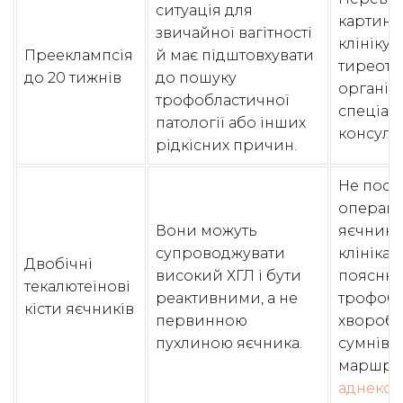
ситуація для
картину,
звичайної вагітності
клініку
Прееклампсія
й має підштовхувати
тиреото
до 20 тижнів
до пошуку
організ
трофобластичної
спеціал
патології або інших
консуль
рідкісних причин.
Не посп
операці
Вони можуть
яєчника
супроводжувати
клініка
Двобічні
високий ХГЛ і бути
пояснює
текалютеїнові
реактивними, а не
трофоб
кісти яєчників
первинною
хворобо
пухлиною яєчника.
сумніві
маршру
аднекса