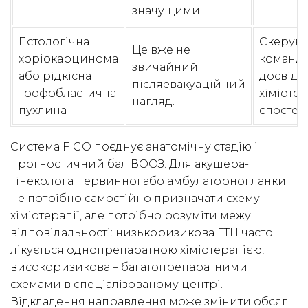
значущими.
Гістологічна
Скерува
Це вже не
хоріокарцинома
команди
звичайний
або рідкісна
досвід Г
післяевакуаційний
трофобластична
хіміотер
нагляд.
пухлина
спостер
Система FIGO поєднує анатомічну стадію і
прогностичний бал ВООЗ. Для акушера-
гінеколога первинної або амбулаторної ланки
не потрібно самостійно призначати схему
хіміотерапії, але потрібно розуміти межу
відповідальності: низькоризикова ГТН часто
лікується однопрепаратною хіміотерапією,
високоризикова – багатопрепаратними
схемами в спеціалізованому центрі.
Відкладення направлення може змінити обсяг