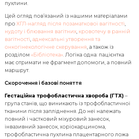
пухлини.
Цей огляд пов’язаний із нашими матеріалами
про
ХГЛ-нагляд після позаматкової вагітності
,
нудоту і блювання вагітних
,
кровотечу в ранній
вагітності
,
аднексальні утворення та
онкогінекологічне скерування
, а також із
розділом
«Бібліотека»
. Логіка одна: пацієнтка
має отримати не фрагмент допомоги, а повний
маршрут.
Скорочення і базові поняття
Гестаційна трофобластична хвороба (ГТХ)
–
група станів, що виникають із трофобластичної
тканини після запліднення. До неї належать
повний і частковий міхуровий занесок,
інвазивний занесок, хоріокарцинома,
трофобластична пухлина плацентарного ложа