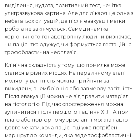
виділення, нудота, позитивний тест, нечітка
ультразвукова картина. Але для лікаря це одна з
небагатьох ситуацій, де після евакуації матки
робота не закінчується. Саме динаміка
хоріонічного гонадотропіну людини визначає,
чи пацієнтка одужує, чи формується гестаційна
трофобластична неоплазія.
Клінічна складність у тому, що помилка може
статися в різних місцях. На первинному етапі
молярну вагітність можна прийняти за
викидень, анембріонію або завмерлу вагітність.
Після евакуації можна не відправити матеріал
на гістологію. Під час спостереження можна
зупинитися після першого падіння ХГЛ. А при
плато або повторному зростанні можна надто
довго чекати, хоча пацієнтці уже потрібен
маршрут до команди, яка веде трофобластичні