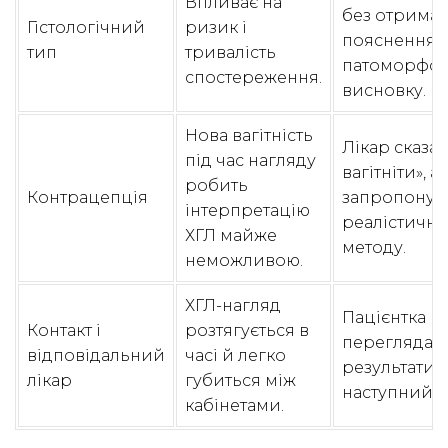
Впливає на
без отриман
Гістологічний
ризик і
пояснення
тип
тривалість
патоморфол
спостереження.
висновку.
Нова вагітність
Лікар сказав
під час нагляду
вагітніти», а
робить
Контрацепція
запропонув
інтерпретацію
реалістично
ХГЛ майже
методу.
неможливою.
ХГЛ-нагляд
Пацієнтка не
Контакт і
розтягується в
переглядає
відповідальний
часі й легко
результати і
лікар
губиться між
наступний ан
кабінетами.