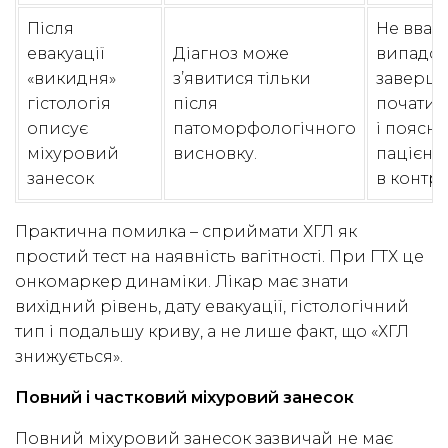
Після
Не вваж
евакуації
Діагноз може
випадо
«викидня»
з’явитися тільки
заверше
гістологія
після
почати 
описує
патоморфологічного
і поясн
міхуровий
висновку.
пацієнт
занесок
в контра
Практична помилка – сприймати ХГЛ як
простий тест на наявність вагітності. При ГТХ це
онкомаркер динаміки. Лікар має знати
вихідний рівень, дату евакуації, гістологічний
тип і подальшу криву, а не лише факт, що «ХГЛ
знижується».
Повний і частковий міхуровий занесок
Повний міхуровий занесок зазвичай не має