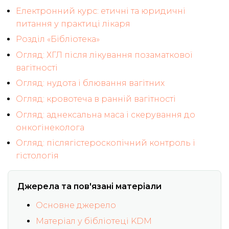
Електронний курс: етичні та юридичні
питання у практиці лікаря
Розділ «Бібліотека»
Огляд: ХГЛ після лікування позаматкової
вагітності
Огляд: нудота і блювання вагітних
Огляд: кровотеча в ранній вагітності
Огляд: аднексальна маса і скерування до
онкогінеколога
Огляд: післягістероскопічний контроль і
гістологія
Джерела та пов'язані матеріали
Основне джерело
Матеріал у бібліотеці KDM