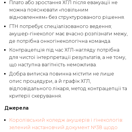
Плато або зростання ХГЛ після евакуації не
можна пояснювати «повільним
відновленням» без структурованого рішення.
ГТН потребує спеціалізованого ведення;
акушер-гінеколог має вчасно розпізнати межу,
де потрібна онкогінекологічна команда.
Контрацепція під час ХГЛ-нагляду потрібна
для чистої інтерпретації результатів, а не тому,
що наступна вагітність неможлива.
Добра виписка повинна містити не лише
опис процедури, а й графік ХГЛ,
відповідального лікаря, метод контрацепції та
критерії скерування.
Джерела
Королівський коледж акушерів і гінекологів:
зелений настановчий документ №38 щодо