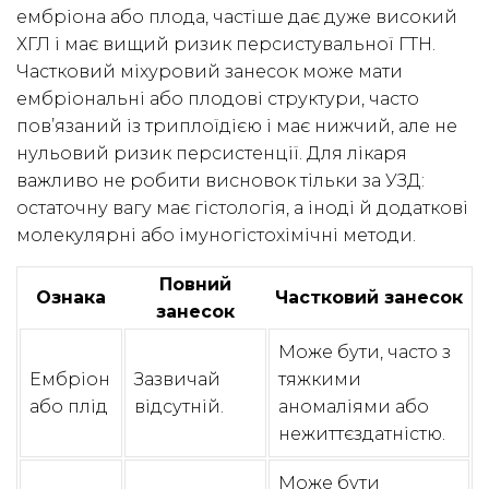
ембріона або плода, частіше дає дуже високий
ХГЛ і має вищий ризик персистувальної ГТН.
Частковий міхуровий занесок може мати
ембріональні або плодові структури, часто
пов’язаний із триплоїдією і має нижчий, але не
нульовий ризик персистенції. Для лікаря
важливо не робити висновок тільки за УЗД:
остаточну вагу має гістологія, а іноді й додаткові
молекулярні або імуногістохімічні методи.
Повний
Ознака
Частковий занесок
занесок
Може бути, часто з
Ембріон
Зазвичай
тяжкими
або плід
відсутній.
аномаліями або
нежиттєздатністю.
Може бути