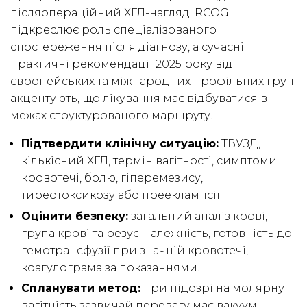
післяопераційний ХГЛ-нагляд. RCOG
підкреслює роль спеціалізованого
спостереження після діагнозу, а сучасні
практичні рекомендації 2025 року від
європейських та міжнародних профільних груп
акцентують, що лікування має відбуватися в
межах структурованого маршруту.
Підтвердити клінічну ситуацію:
ТВУЗД,
кількісний ХГЛ, термін вагітності, симптоми
кровотечі, болю, гіперемезису,
тиреотоксикозу або прееклампсії.
Оцінити безпеку:
загальний аналіз крові,
група крові та резус-належність, готовність до
гемотрансфузії при значній кровотечі,
коагулограма за показаннями.
Спланувати метод:
при підозрі на молярну
вагітність зазвичай перевагу має вакуум-