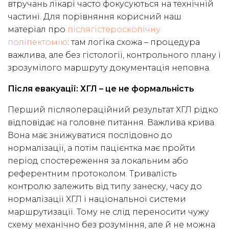
втручань лікарі часто фокусуються на технічній
частині. Для порівняння корисний наш
матеріал про
післягістероскопічну
поліпектомію
: там логіка схожа – процедура
важлива, але без гістології, контрольного плану і
зрозумілого маршруту документація неповна.
Після евакуації: ХГЛ – це не формальність
Перший післяопераційний результат ХГЛ рідко
відповідає на головне питання. Важлива крива.
Вона має знижуватися послідовно до
нормалізації, а потім пацієнтка має пройти
період спостереження за локальним або
референтним протоколом. Тривалість
контролю залежить від типу занеску, часу до
нормалізації ХГЛ і національної системи
маршрутизації. Тому не слід переносити чужу
схему механічно без розуміння, але й не можна