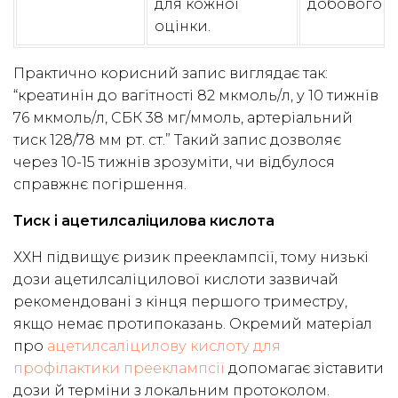
для кожної
добового з
оцінки.
Практично корисний запис виглядає так:
“креатинін до вагітності 82 мкмоль/л, у 10 тижнів
76 мкмоль/л, СБК 38 мг/ммоль, артеріальний
тиск 128/78 мм рт. ст.” Такий запис дозволяє
через 10-15 тижнів зрозуміти, чи відбулося
справжнє погіршення.
Тиск і ацетилсаліцилова кислота
ХХН підвищує ризик прееклампсії, тому низькі
дози ацетилсаліцилової кислоти зазвичай
рекомендовані з кінця першого триместру,
якщо немає протипоказань. Окремий матеріал
про
ацетилсаліцилову кислоту для
профілактики прееклампсії
допомагає зіставити
дози й терміни з локальним протоколом.