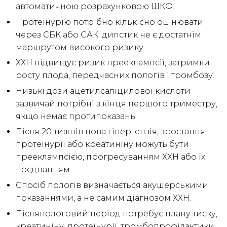
автоматичною розрахунковою ШКФ.
Протеїнурію потрібно кількісно оцінювати
через СБК або САК; дипстик не є достатнім
маршрутом високого ризику.
ХХН підвищує ризик прееклампсії, затримки
росту плода, передчасних пологів і тромбозу.
Низькі дози ацетилсаліцилової кислоти
зазвичай потрібні з кінця першого триместру,
якщо немає протипоказань.
Після 20 тижнів нова гіпертензія, зростання
протеїнурії або креатиніну можуть бути
прееклампсією, прогресуванням ХХН або їх
поєднанням.
Спосіб пологів визначається акушерськими
показаннями, а не самим діагнозом ХХН.
Післяпологовий період потребує плану тиску,
креатиніну, протеїнурії, тромбопрофілактики,