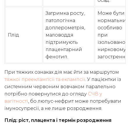
осад.
Затримка росту,
Може бути
патологічна
нормальний
доплерометрія,
особливо
Плід
маловоддя
при
підтримують
ізольованом
плацентарний
нирковому
фенотип.
загостренні.
При тяжких ознаках дія має йти за маршрутом
тяжкої прееклампсії та еклампсії
. У пацієнтки із
системним червоним вовчаком паралельно
потрібно повернутися до огляду
СЧВ у
вагітності
, бо люпус-нефрит може потребувати
імуносупресії, а не лише розродження.
Плід: ріст, плацента і термін розродження