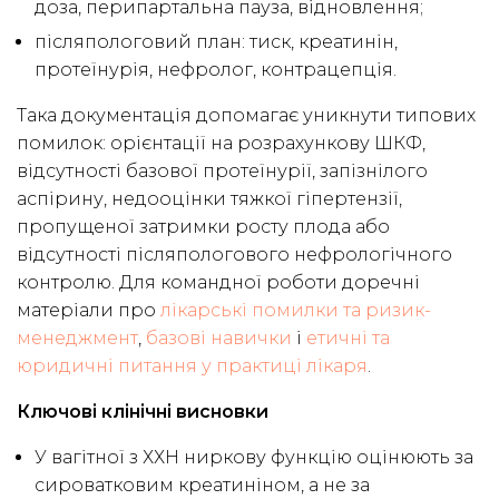
доза, перипартальна пауза, відновлення;
післяпологовий план: тиск, креатинін,
протеїнурія, нефролог, контрацепція.
Така документація допомагає уникнути типових
помилок: орієнтації на розрахункову ШКФ,
відсутності базової протеїнурії, запізнілого
аспірину, недооцінки тяжкої гіпертензії,
пропущеної затримки росту плода або
відсутності післяпологового нефрологічного
контролю. Для командної роботи доречні
матеріали про
лікарські помилки та ризик-
менеджмент
,
базові навички
і
етичні та
юридичні питання у практиці лікаря
.
Ключові клінічні висновки
У вагітної з ХХН ниркову функцію оцінюють за
сироватковим креатиніном, а не за