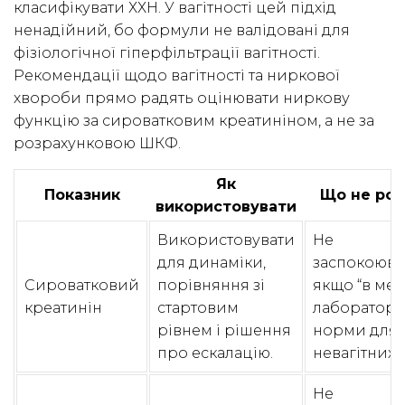
класифікувати ХХН. У вагітності цей підхід
ненадійний, бо формули не валідовані для
фізіологічної гіперфільтрації вагітності.
Рекомендації щодо вагітності та ниркової
хвороби прямо радять оцінювати ниркову
функцію за сироватковим креатиніном, а не за
розрахунковою ШКФ.
Як
Показник
Що не ро
використовувати
Використовувати
Не
для динаміки,
заспокоюва
Сироватковий
порівняння зі
якщо “в ме
креатинін
стартовим
лабораторн
рівнем і рішення
норми для
про ескалацію.
невагітних”.
Не