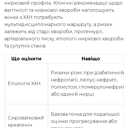
нирковий профіль. Клінічні рекомендації щодо
вагітності та ниркової хвороби наголошують:
жінки з ХХН потребують
мультидисциплінарного маршруту, а ризик
залежить від стадії хвороби, протеїнурії,
артеріального тиску, етіології ниркової хвороби
та супутніх станів.
Що оцінити
Навіщо
Ризики різні при діабетичній
нефропатії, люпус-нефриті,
Етіологія ХХН
полікістозі, гломерулонефриті
або єдиній нирці.
Базова точка для подальшої
Сироватковий
оцінки прогресування або
креатинін