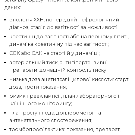
даних:
етіологія ХХН, попередній нефрологічний
діагноз, стадія до вагітності за можливості;
креатинін до вагітності або на першому візиті,
динаміка креатиніну під час вагітності;
СБК або САК на старті й у динаміці;
артеріальний тиск, антигіпертензивні
препарати, домашній контроль тиску;
низька доза ацетилсаліцилової кислоти: старт,
доза, протипоказання;
ризик прееклампсії, план лабораторного і
клінічного моніторингу;
план росту плода, доплерометрії та
антенатального спостереження;
тромбопрофілактика: показання, препарат,