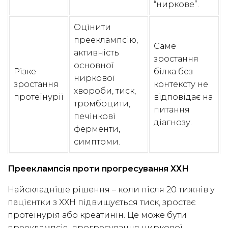
“ниркове”.
Оцінити
прееклампсію,
Саме
активність
зростання
основної
Різке
білка без
ниркової
зростання
контексту не
хвороби, тиск,
протеїнурії
відповідає на
тромбоцити,
питання
печінкові
діагнозу.
ферменти,
симптоми.
Прееклампсія проти прогресування ХХН
Найскладніше рішення – коли після 20 тижнів у
пацієнтки з ХХН підвищується тиск, зростає
протеїнурія або креатинін. Це може бути
прееклампсія, прогресування ниркової