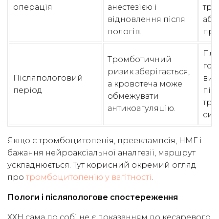
операція
анестезією і
тро
відновлення після
або
пологів.
пре
Пла
Тромботичний
гот
ризик зберігається,
Післяпологовий
вип
а кровотеча може
період
піс
обмежувати
три
антикоагуляцію.
сим
Якщо є тромбоцитопенія, прееклампсія, НМГ і
бажання нейроаксіальної аналгезії, маршрут
ускладнюється. Тут корисний окремий огляд
про
тромбоцитопенію у вагітності
.
Пологи і післяпологове спостереження
ХХН сама по собі не є показанням до кесаревого