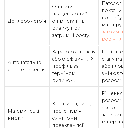
Патологічн
Оцінити
показники
плацентарний
потребуют
Доплерометрія
опір і ступінь
маршруту
ризику при
затримки
затримці росту.
росту пло
Кардіотокографія
Погіршен
або біофізичний
стану мате
Антенатальне
профіль за
або плода
спостереження
терміном і
змінює те
ризиком.
розродже
Рішення п
розродже
Креатинін, тиск,
часто
Материнські
протеїнурія,
залежить в
нирки
симптоми
матері не
прееклампсії.