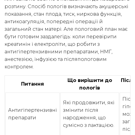
розтину. Спосіб пологів визначають акушерські
показання, стан плода, тиск, ниркова функція,
антикоагуляція, попередні операції й
загальний стан матері. Але пологовий план має
бути готовим заздалегідь: коли перевірити
креатинін і електроліти, що робити з
антигіпертензивними препаратами, НМГ,
анестезією, інфузією та післяпологовим
контролем.
Що вирішити до
Післ
Питання
пологів
Післ
Які продовжити, які
гіпе
Антигіпертензивні
змінити після
мож
препарати
народження, що
заго
сумісно з лактацією.
післ