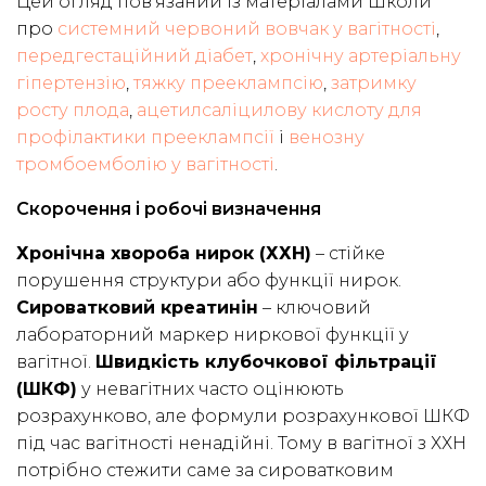
Цей огляд пов’язаний із матеріалами Школи
про
системний червоний вовчак у вагітності
,
передгестаційний діабет
,
хронічну артеріальну
гіпертензію
,
тяжку прееклампсію
,
затримку
росту плода
,
ацетилсаліцилову кислоту для
профілактики прееклампсії
і
венозну
тромбоемболію у вагітності
.
Скорочення і робочі визначення
Хронічна хвороба нирок (ХХН)
– стійке
порушення структури або функції нирок.
Сироватковий креатинін
– ключовий
лабораторний маркер ниркової функції у
вагітної.
Швидкість клубочкової фільтрації
(ШКФ)
у невагітних часто оцінюють
розрахунково, але формули розрахункової ШКФ
під час вагітності ненадійні. Тому в вагітної з ХХН
потрібно стежити саме за сироватковим