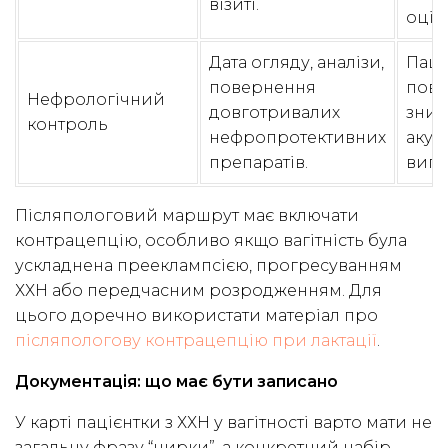
візиті.
оцін
Дата огляду, аналізи,
Паці
повернення
пов
Нефрологічний
довготривалих
зник
контроль
нефропротективних
акуш
препаратів.
випи
Післяпологовий маршрут має включати
контрацепцію, особливо якщо вагітність була
ускладнена прееклампсією, прогресуванням
ХХН або передчасним розродженням. Для
цього доречно використати матеріал про
післяпологову контрацепцію при лактації
.
Документація: що має бути записано
У карті пацієнтки з ХХН у вагітності варто мати не
загальну фразу “нирки”, а конкретний набір