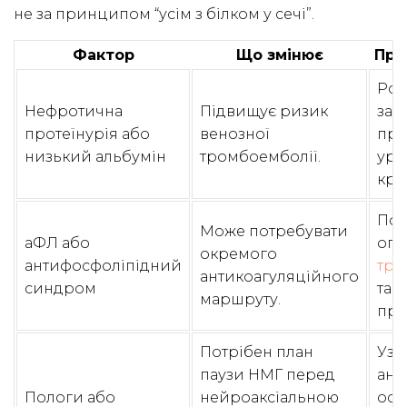
не за принципом “усім з білком у сечі”.
Фактор
Що змінює
Пра
Роз
Нефротична
Підвищує ризик
за 
протеїнурія або
венозної
про
низький альбумін
тромбоемболії.
ура
кро
Пов
Може потребувати
аФЛ або
огл
окремого
антифосфоліпідний
тро
антикоагуляційного
синдром
та 
маршруту.
про
Потрібен план
Узг
паузи НМГ перед
ане
Пологи або
нейроаксіальною
осо