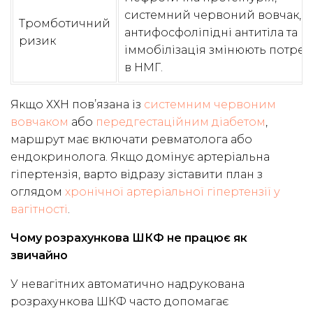
системний червоний вовчак,
Тромботичний
антифосфоліпідні антитіла та
ризик
іммобілізація змінюють потреб
в НМГ.
Якщо ХХН пов’язана із
системним червоним
вовчаком
або
передгестаційним діабетом
,
маршрут має включати ревматолога або
ендокринолога. Якщо домінує артеріальна
гіпертензія, варто відразу зіставити план з
оглядом
хронічної артеріальної гіпертензії у
вагітності
.
Чому розрахункова ШКФ не працює як
звичайно
У невагітних автоматично надрукована
розрахункова ШКФ часто допомагає