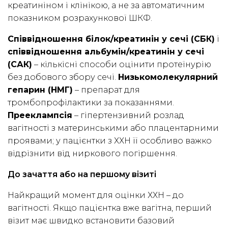
креатиніном і клінікою, а не за автоматичним
показником розрахункової ШКФ.
Співвідношення білок/креатинін у сечі (СБК)
і
співвідношення альбумін/креатинін у сечі
(САК)
– кількісні способи оцінити протеїнурію
без добового збору сечі.
Низькомолекулярний
гепарин (НМГ)
– препарат для
тромбопрофілактики за показаннями.
Прееклампсія
– гіпертензивний розлад
вагітності з материнськими або плацентарними
проявами; у пацієнтки з ХХН її особливо важко
відрізнити від ниркового погіршення.
До зачаття або на першому візиті
Найкращий момент для оцінки ХХН – до
вагітності. Якщо пацієнтка вже вагітна, перший
візит має швидко встановити базовий