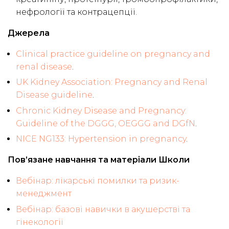
нефрології та контрацепції.
Джерела
Clinical practice guideline on pregnancy and
renal disease
.
UK Kidney Association: Pregnancy and Renal
Disease guideline
.
Chronic Kidney Disease and Pregnancy:
Guideline of the DGGG, OEGGG and DGfN
.
NICE NG133: Hypertension in pregnancy
.
Пов’язане навчання та матеріали Школи
Вебінар: лікарські помилки та ризик-
менеджмент
Вебінар: базові навички в акушерстві та
гінекології