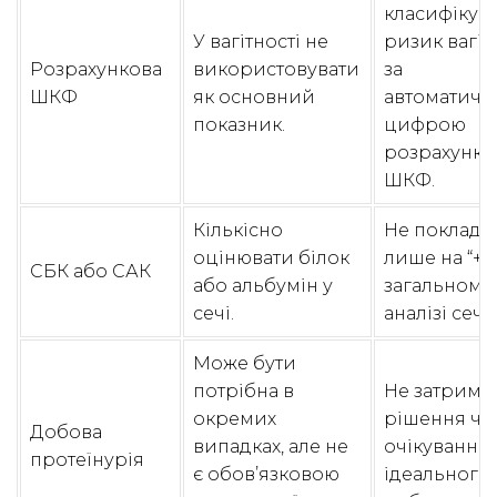
класифікув
У вагітності не
ризик вагіт
Розрахункова
використовувати
за
ШКФ
як основний
автоматич
показник.
цифрою
розрахунко
ШКФ.
Кількісно
Не поклада
оцінювати білок
лише на “++”
СБК або САК
або альбумін у
загальному
сечі.
аналізі сечі.
Може бути
потрібна в
Не затриму
окремих
рішення че
Добова
випадках, але не
очікування
протеїнурія
є обов’язковою
ідеального