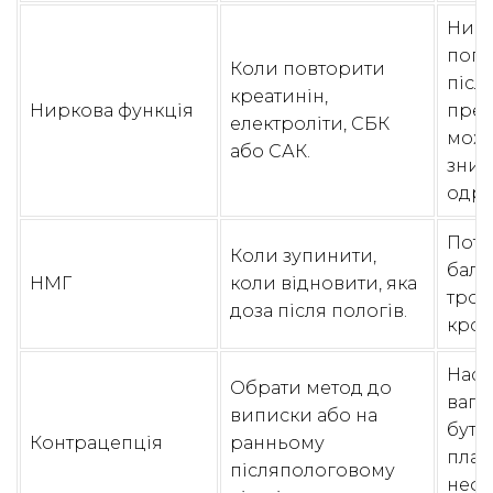
Нир
погі
Коли повторити
післ
креатинін,
Ниркова функція
прее
електроліти, СБК
може
або САК.
зник
одра
Потр
Коли зупинити,
бала
НМГ
коли відновити, яка
тром
доза після пологів.
кров
Наст
Обрати метод до
вагіт
виписки або на
бути
Контрацепція
ранньому
план
післяпологовому
неф