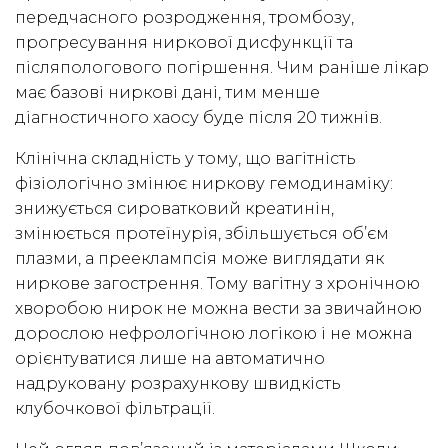
передчасного розродження, тромбозу,
прогресування ниркової дисфункції та
післяпологового погіршення. Чим раніше лікар
має базові ниркові дані, тим менше
діагностичного хаосу буде після 20 тижнів.
Клінічна складність у тому, що вагітність
фізіологічно змінює ниркову гемодинаміку:
знижується сироватковий креатинін,
змінюється протеїнурія, збільшується об’єм
плазми, а прееклампсія може виглядати як
ниркове загострення. Тому вагітну з хронічною
хворобою нирок не можна вести за звичайною
дорослою нефрологічною логікою і не можна
орієнтуватися лише на автоматично
надруковану розрахункову швидкість
клубочкової фільтрації.