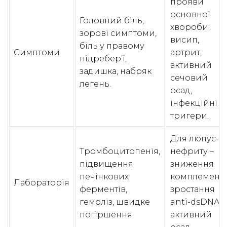
прояви
основної
Головний біль,
хвороби:
зорові симптоми,
висип,
біль у правому
Симптоми
артрит,
підребер’ї,
активний
задишка, набряк
сечовий
легень.
осад,
інфекційні
тригери.
Для люпус-
Тромбоцитопенія,
нефриту –
підвищення
зниження
печінкових
комплементу
Лабораторія
ферментів,
зростання
гемоліз, швидке
anti-dsDNA,
погіршення.
активний