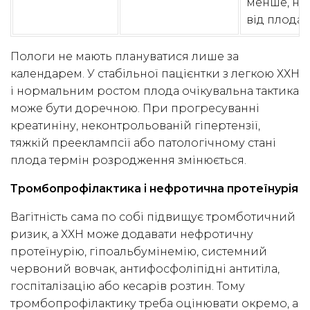
менше, ні
від плода.
Пологи не мають плануватися лише за
календарем. У стабільної пацієнтки з легкою ХХН
і нормальним ростом плода очікувальна тактика
може бути доречною. При прогресуванні
креатиніну, неконтрольованій гіпертензії,
тяжкій прееклампсії або патологічному стані
плода термін розродження змінюється.
Тромбопрофілактика і нефротична протеїнурія
Вагітність сама по собі підвищує тромботичний
ризик, а ХХН може додавати нефротичну
протеїнурію, гіпоальбумінемію, системний
червоний вовчак, антифосфоліпідні антитіла,
госпіталізацію або кесарів розтин. Тому
тромбопрофілактику треба оцінювати окремо, а