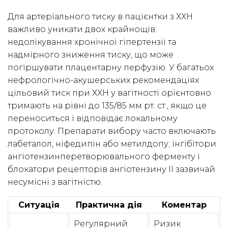
Для артеріального тиску в пацієнтки з ХХН
важливо уникати двох крайнощів:
недолікування хронічної гіпертензії та
надмірного зниження тиску, що може
погіршувати плацентарну перфузію. У багатьох
нефрологічно-акушерських рекомендаціях
цільовий тиск при ХХН у вагітності орієнтовно
тримають на рівні до 135/85 мм рт. ст., якщо це
переноситься і відповідає локальному
протоколу. Препарати вибору часто включають
лабеталол, ніфедипін або метилдопу; інгібітори
ангіотензинперетворювального ферменту і
блокатори рецепторів ангіотензину II зазвичай
несумісні з вагітністю.
Ситуація
Практична дія
Коментар
Регулярний
Ризик