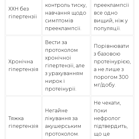
контроль тиску,
прееклампсії
ХХН без
навчання щодо
все одно
гіпертензії
симптомів
вищий, ніж у
прееклампсії.
популяції.
Вести за
Порівнювати
протоколом
з базовою
хронічної
Хронічна
протеїнурією,
гіпертензії, але
гіпертензія
а не лише з
з урахуванням
порогом 300
нирок і
мг/добу.
протеїнурії.
Не чекати,
Негайне
поки
Тяжка
лікування за
нефролог
гіпертензія
акушерським
підтвердить,
протоколом.
що це