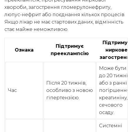
хвороби, загострення гломерулонефриту,
люпус-нефрит або поєднання кількох процесів.
Якщо лікар не має стартових даних, відмінність
стає майже неможливою.
Підтримує
Підтримує
Ознака
ниркове
прееклампсію
загостренн
Може бути
до 20 тижнів
Після 20 тижнів,
або з раннім
Час
особливо з новою
погіршення
гіпертензією.
креатиніну/
сечового
осаду.
Системні