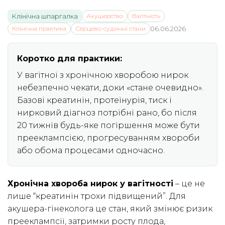
Клінічна шпаргалка
Акушерство
Вагітність
Клінічна практика
Серцево-судинні стани
06.06.2026
Коротко для практики:
У вагітної з хронічною хворобою нирок
небезпечно чекати, доки «стане очевидно».
Базові креатинін, протеїнурія, тиск і
нирковий діагноз потрібні рано, бо після
20 тижнів будь-яке погіршення може бути
прееклампсією, прогресуванням хвороби
або обома процесами одночасно.
Хронічна хвороба нирок у вагітності
– це не
лише “креатинін трохи підвищений”. Для
акушера-гінеколога це стан, який змінює ризик
прееклампсії, затримки росту плода,