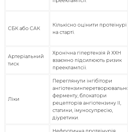
прееклампсії.
Кількісно оцінити протеїнурію
СБК або САК
на старті.
Хронічна гіпертензія й ХХН
Артеріальний
взаємно підсилюють ризик
тиск
прееклампсії.
Переглянути інгібітори
ангіотензинперетворювальног
ферменту, блокатори
Ліки
рецепторів ангіотензину II,
статини, імуносупресію,
діуретики.
Нефротична протеїнурія,