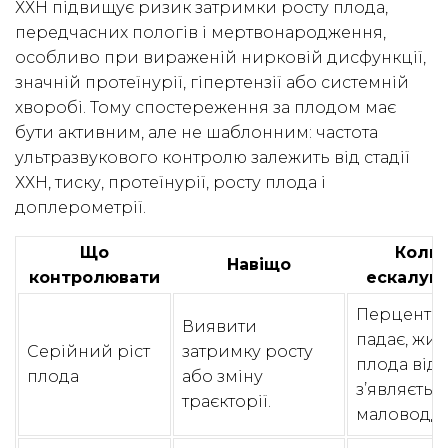
ХХН підвищує ризик затримки росту плода,
передчасних пологів і мертвонародження,
особливо при вираженій нирковій дисфункції,
значній протеїнурії, гіпертензії або системній
хворобі. Тому спостереження за плодом має
бути активним, але не шаблонним: частота
ультразвукового контролю залежить від стадії
ХХН, тиску, протеїнурії, росту плода і
доплерометрії.
Що
Коли
Навіщо
контролювати
ескалув
Перценти
Виявити
падає, жив
Серійний ріст
затримку росту
плода відс
плода
або зміну
з’являєтьс
траєкторії.
маловоддя