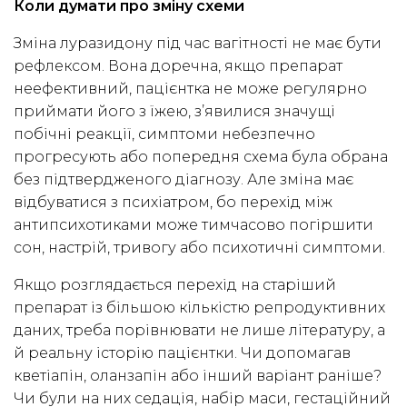
Коли думати про зміну схеми
Зміна луразидону під час вагітності не має бути
рефлексом. Вона доречна, якщо препарат
неефективний, пацієнтка не може регулярно
приймати його з їжею, з’явилися значущі
побічні реакції, симптоми небезпечно
прогресують або попередня схема була обрана
без підтвердженого діагнозу. Але зміна має
відбуватися з психіатром, бо перехід між
антипсихотиками може тимчасово погіршити
сон, настрій, тривогу або психотичні симптоми.
Якщо розглядається перехід на старіший
препарат із більшою кількістю репродуктивних
даних, треба порівнювати не лише літературу, а
й реальну історію пацієнтки. Чи допомагав
кветіапін, оланзапін або інший варіант раніше?
Чи були на них седація, набір маси, гестаційний