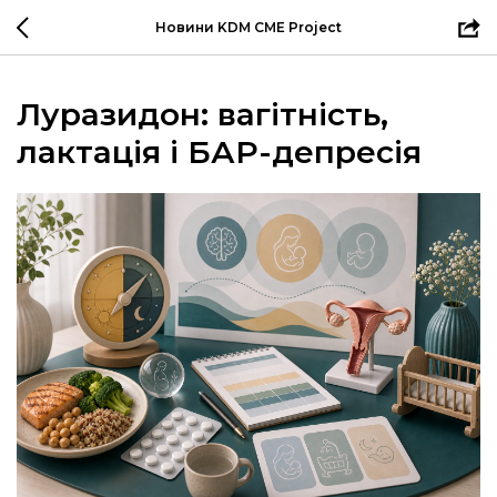
Новини KDM CME Project
Луразидон: вагітність,
лактація і БАР-депресія