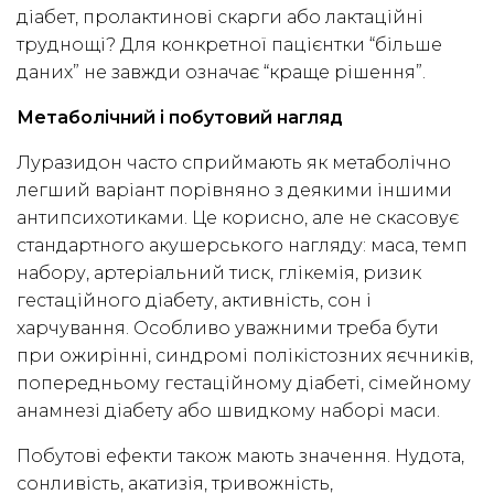
діабет, пролактинові скарги або лактаційні
труднощі? Для конкретної пацієнтки “більше
даних” не завжди означає “краще рішення”.
Метаболічний і побутовий нагляд
Луразидон часто сприймають як метаболічно
легший варіант порівняно з деякими іншими
антипсихотиками. Це корисно, але не скасовує
стандартного акушерського нагляду: маса, темп
набору, артеріальний тиск, глікемія, ризик
гестаційного діабету, активність, сон і
харчування. Особливо уважними треба бути
при ожирінні, синдромі полікістозних яєчників,
попередньому гестаційному діабеті, сімейному
анамнезі діабету або швидкому наборі маси.
Побутові ефекти також мають значення. Нудота,
сонливість, акатизія, тривожність,