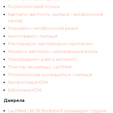
Післяпологовий психоз
Кветіапін: вагітність, лактація і метаболічний
нагляд
Оланзапін і метаболічний ризик
Арипіпразол і лактація
Рисперидон, паліперидон і пролактин
Клозапін: вагітність і неонатальний ризик
Ламотриджин: рівні у вагітності
Ліки під час лактації: LactMed
Післяпологова контрацепція і лактація
Архів оглядів KDM
Бібліотека KDM
Джерела
LactMed / NCBI Bookshelf: луразидон і грудне