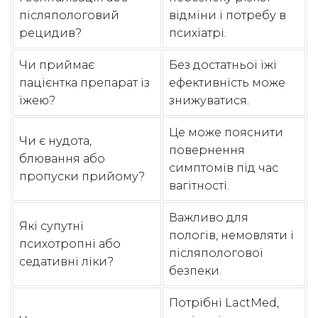
післяпологовий
відміни і потребу в
рецидив?
психіатрі.
Чи приймає
Без достатньої їжі
пацієнтка препарат із
ефективність може
їжею?
знижуватися.
Це може пояснити
Чи є нудота,
повернення
блювання або
симптомів під час
пропуски прийому?
вагітності.
Важливо для
Які супутні
пологів, немовляти і
психотропні або
післяпологової
седативні ліки?
безпеки.
Потрібні LactMed,