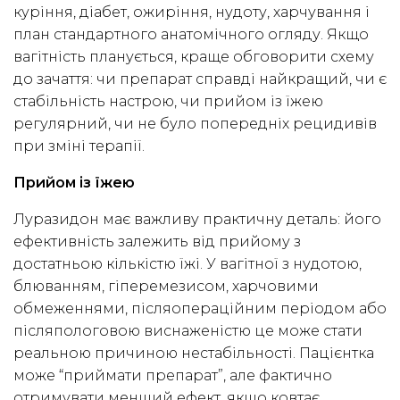
куріння, діабет, ожиріння, нудоту, харчування і
план стандартного анатомічного огляду. Якщо
вагітність планується, краще обговорити схему
до зачаття: чи препарат справді найкращий, чи є
стабільність настрою, чи прийом із їжею
регулярний, чи не було попередніх рецидивів
при зміні терапії.
Прийом із їжею
Луразидон має важливу практичну деталь: його
ефективність залежить від прийому з
достатньою кількістю їжі. У вагітної з нудотою,
блюванням, гіперемезисом, харчовими
обмеженнями, післяопераційним періодом або
післяпологовою виснаженістю це може стати
реальною причиною нестабільності. Пацієнтка
може “приймати препарат”, але фактично
отримувати менший ефект, якщо ковтає