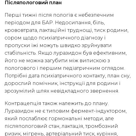
Післяпологовий план
Перші тижні після пологів є небезпечним
періодом для БАР. Недосипання, біль,
крововтрата, лактаційні труднощі, тиск родини,
сором щодо психіатричного діагнозу і
пропуски їжі можуть швидко зруйнувати
стабільність. Якщо луразидон був ефективним,
його не можна загубити між випискою з
пологового і першим педіатричним оглядом.
Потрібні дата психіатричного контакту, план сну,
дорослий помічник, інструкції для родини і
зрозумілий шлях невідкладного звернення.
Контрацепція також належить до плану.
Луразидон не є типовим фермент-індуктором,
який послаблює гормональні методи, але
післяпологовий стан, лактація, тромбозний
ризик, мігрень, артеріальний тиск, куріння,