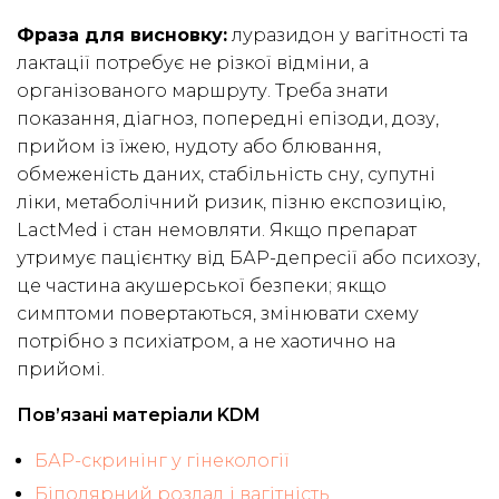
Фраза для висновку:
луразидон у вагітності та
лактації потребує не різкої відміни, а
організованого маршруту. Треба знати
показання, діагноз, попередні епізоди, дозу,
прийом із їжею, нудоту або блювання,
обмеженість даних, стабільність сну, супутні
ліки, метаболічний ризик, пізню експозицію,
LactMed і стан немовляти. Якщо препарат
утримує пацієнтку від БАР-депресії або психозу,
це частина акушерської безпеки; якщо
симптоми повертаються, змінювати схему
потрібно з психіатром, а не хаотично на
прийомі.
Пов’язані матеріали KDM
БАР-скринінг у гінекології
Біполярний розлад і вагітність