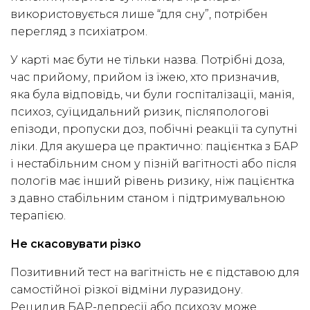
використовується лише “для сну”, потрібен
перегляд з психіатром.
У карті має бути не тільки назва. Потрібні доза,
час прийому, прийом із їжею, хто призначив,
яка була відповідь, чи були госпіталізації, манія,
психоз, суїцидальний ризик, післяпологові
епізоди, пропуски доз, побічні реакції та супутні
ліки. Для акушера це практично: пацієнтка з БАР
і нестабільним сном у пізній вагітності або після
пологів має інший рівень ризику, ніж пацієнтка
з давно стабільним станом і підтримувальною
терапією.
Не скасовувати різко
Позитивний тест на вагітність не є підставою для
самостійної різкої відміни луразидону.
Рецидив БАР-депресії або психозу може