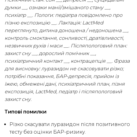
думки __, ознаки манії/змішаного стану __,
психіатр __. Пологи: педіатра повідомлено про
пізню експозицію __. Лактація: LactMed
переглянуто, дитина доношена / недоношена __,
контроль смоктання, сонливості, дратівливості,
незвичних рухів і маси __. Післяпологовий план:
захист сну __, дорослий помічник __,
психіатричний контакт __, контрацепція __. Фраза
для висновку: луразидон не скасовувати різко;
потрібні показання, БАР-депресія, прийом із
їжею, обмежені дані, психіатричний план, пізня
експозиція, LactMed, педіатр і післяпологовий
захист сну.
Типові помилки
Різко скасувати луразидон після позитивного
тесту без оцінки БАР-ризику.