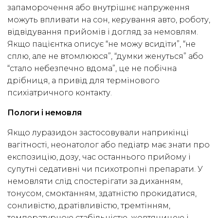
запаморочення або внутрішнє напруження
можуть впливати на сон, керування авто, роботу,
відвідування прийомів і догляд за немовлям.
Якщо пацієнтка описує “не можу всидіти”, “не
сплю, але не втомлююся”, “думки женуться” або
“стало небезпечно вдома”, це не побічна
дрібниця, а привід для термінового
психіатричного контакту.
Пологи і немовля
Якщо луразидон застосовували наприкінці
вагітності, неонатолог або педіатр має знати про
експозицію, дозу, час останнього прийому і
супутні седативні чи психотропні препарати. У
немовляти слід спостерігати за диханням,
тонусом, смоктанням, здатністю прокидатися,
сонливістю, дратівливістю, тремтінням,
температурною стабільністю, жовтяницею і