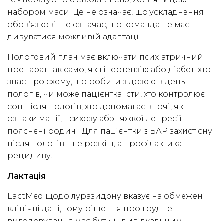
набором маси. Це не означає, що ускладнення
обов’язкові; це означає, що команда не має
дивуватися можливій адаптації.
Пологовий план має включати психіатричний
препарат так само, як гіпертензію або діабет: хто
знає про схему, що робити з дозою в день
пологів, чи може пацієнтка їсти, хто контролює
сон після пологів, хто допомагає вночі, які
ознаки манії, психозу або тяжкої депресії
пояснені родині. Для пацієнтки з БАР захист сну
після пологів – не розкіш, а профілактика
рецидиву.
Лактація
LactMed щодо луразидону вказує на обмежені
клінічні дані, тому рішення про грудне
вигодовування має бути індивідуальним.