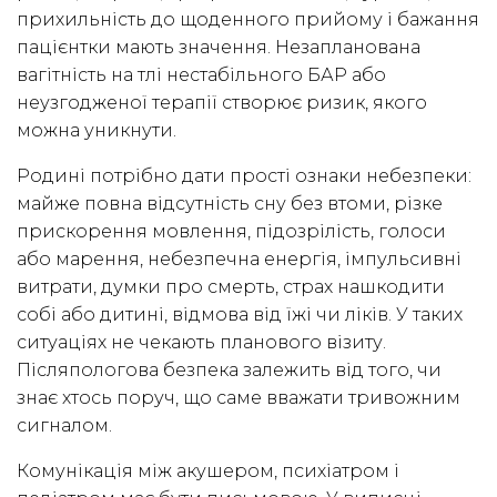
прихильність до щоденного прийому і бажання
пацієнтки мають значення. Незапланована
вагітність на тлі нестабільного БАР або
неузгодженої терапії створює ризик, якого
можна уникнути.
Родині потрібно дати прості ознаки небезпеки:
майже повна відсутність сну без втоми, різке
прискорення мовлення, підозрілість, голоси
або марення, небезпечна енергія, імпульсивні
витрати, думки про смерть, страх нашкодити
собі або дитині, відмова від їжі чи ліків. У таких
ситуаціях не чекають планового візиту.
Післяпологова безпека залежить від того, чи
знає хтось поруч, що саме вважати тривожним
сигналом.
Комунікація між акушером, психіатром і