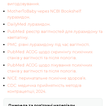
вигодовування
.
MotherToBaby через NCBI Bookshelf:
луразидон
.
DailyMed: луразидон
.
PubMed: реєстр вагітностей для луразидону та
кветіапіну
.
PMC: рівні луразидону під час вагітності
.
PubMed: ACOG щодо скринінгу психічних
станів у вагітності та після пологів
.
PubMed: ACOG щодо лікування психічних
станів у вагітності та після пологів
.
NICE: перинатальне психічне здоров’я
.
CDC: медична прийнятність методів
контрацепції, 2024
.
Джерела та пов'язані матеріали