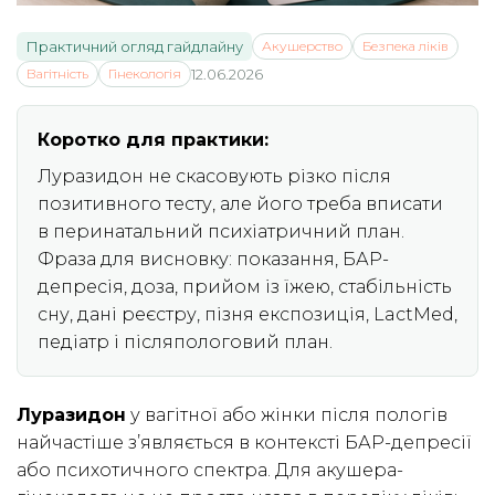
Практичний огляд гайдлайну
Акушерство
Безпека ліків
Вагітність
Гінекологія
12.06.2026
Коротко для практики:
Луразидон не скасовують різко після
позитивного тесту, але його треба вписати
в перинатальний психіатричний план.
Фраза для висновку: показання, БАР-
депресія, доза, прийом із їжею, стабільність
сну, дані реєстру, пізня експозиція, LactMed,
педіатр і післяпологовий план.
Луразидон
у вагітної або жінки після пологів
найчастіше з’являється в контексті БАР-депресії
або психотичного спектра. Для акушера-