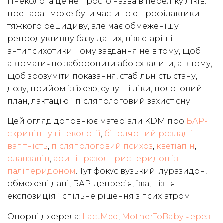
гінеколога це не просто назва в переліку ліків:
препарат може бути частиною профілактики
тяжкого рецидиву, але має обмеженішу
репродуктивну базу даних, ніж старіші
антипсихотики. Тому завдання не в тому, щоб
автоматично заборонити або схвалити, а в тому,
щоб зрозуміти показання, стабільність стану,
дозу, прийом із їжею, супутні ліки, пологовий
план, лактацію і післяпологовий захист сну.
Цей огляд доповнює матеріали KDM про
БАР-
скринінг у гінекології
,
біполярний розлад і
вагітність
,
післяпологовий психоз
,
кветіапін
,
оланзапін
,
арипіпразол
і
рисперидон із
паліперидоном
. Тут фокус вузький: луразидон,
обмежені дані, БАР-депресія, їжа, пізня
експозиція і спільне рішення з психіатром.
Опорні джерела:
LactMed
,
MotherToBaby через