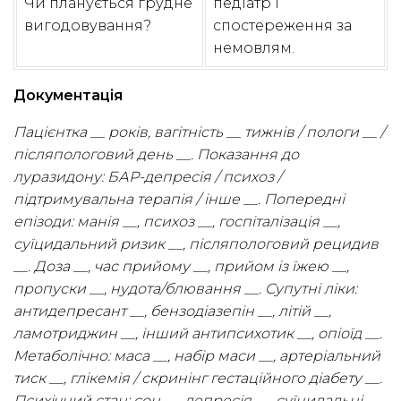
Чи планується грудне
педіатр і
вигодовування?
спостереження за
немовлям.
Документація
Пацієнтка __ років, вагітність __ тижнів / пологи __ /
післяпологовий день __. Показання до
луразидону: БАР-депресія / психоз /
підтримувальна терапія / інше __. Попередні
епізоди: манія __, психоз __, госпіталізація __,
суїцидальний ризик __, післяпологовий рецидив
__. Доза __, час прийому __, прийом із їжею __,
пропуски __, нудота/блювання __. Супутні ліки:
антидепресант __, бензодіазепін __, літій __,
ламотриджин __, інший антипсихотик __, опіоїд __.
Метаболічно: маса __, набір маси __, артеріальний
тиск __, глікемія / скринінг гестаційного діабету __.
Психічний стан: сон __, депресія __, суїцидальні