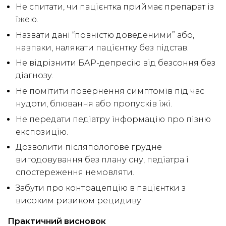
Не спитати, чи пацієнтка приймає препарат із
їжею.
Назвати дані “повністю доведеними” або,
навпаки, налякати пацієнтку без підстав.
Не відрізнити БАР-депресію від безсоння без
діагнозу.
Не помітити повернення симптомів під час
нудоти, блювання або пропусків їжі.
Не передати педіатру інформацію про пізню
експозицію.
Дозволити післяпологове грудне
вигодовування без плану сну, педіатра і
спостереження немовляти.
Забути про контрацепцію в пацієнтки з
високим ризиком рецидиву.
Практичний висновок