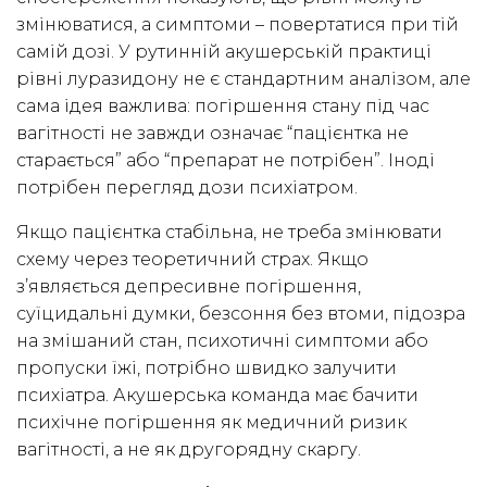
змінюватися, а симптоми – повертатися при тій
самій дозі. У рутинній акушерській практиці
рівні луразидону не є стандартним аналізом, але
сама ідея важлива: погіршення стану під час
вагітності не завжди означає “пацієнтка не
старається” або “препарат не потрібен”. Іноді
потрібен перегляд дози психіатром.
Якщо пацієнтка стабільна, не треба змінювати
схему через теоретичний страх. Якщо
з’являється депресивне погіршення,
суїцидальні думки, безсоння без втоми, підозра
на змішаний стан, психотичні симптоми або
пропуски їжі, потрібно швидко залучити
психіатра. Акушерська команда має бачити
психічне погіршення як медичний ризик
вагітності, а не як другорядну скаргу.