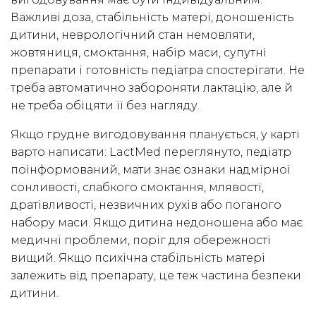
Важливі доза, стабільність матері, доношеність
дитини, неврологічний стан немовляти,
жовтяниця, смоктання, набір маси, супутні
препарати і готовність педіатра спостерігати. Не
треба автоматично забороняти лактацію, але й
не треба обіцяти її без нагляду.
Якщо грудне вигодовування планується, у карті
варто написати: LactMed переглянуто, педіатр
поінформований, мати знає ознаки надмірної
сонливості, слабкого смоктання, млявості,
дратівливості, незвичних рухів або поганого
набору маси. Якщо дитина недоношена або має
медичні проблеми, поріг для обережності
вищий. Якщо психічна стабільність матері
залежить від препарату, це теж частина безпеки
дитини.