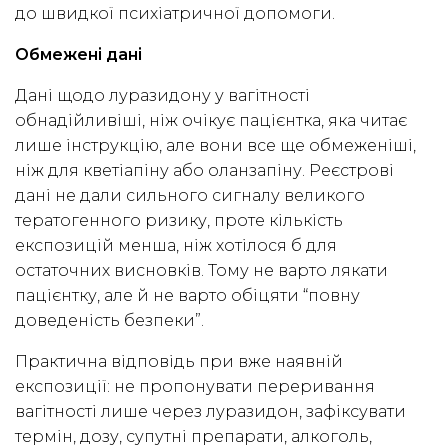
до швидкої психіатричної допомоги.
Обмежені дані
Дані щодо луразидону у вагітності
обнадійливіші, ніж очікує пацієнтка, яка читає
лише інструкцію, але вони все ще обмеженіші,
ніж для кветіапіну або оланзапіну. Реєстрові
дані не дали сильного сигналу великого
тератогенного ризику, проте кількість
експозицій менша, ніж хотілося б для
остаточних висновків. Тому не варто лякати
пацієнтку, але й не варто обіцяти “повну
доведеність безпеки”.
Практична відповідь при вже наявній
експозиції: не пропонувати переривання
вагітності лише через луразидон, зафіксувати
термін, дозу, супутні препарати, алкоголь,