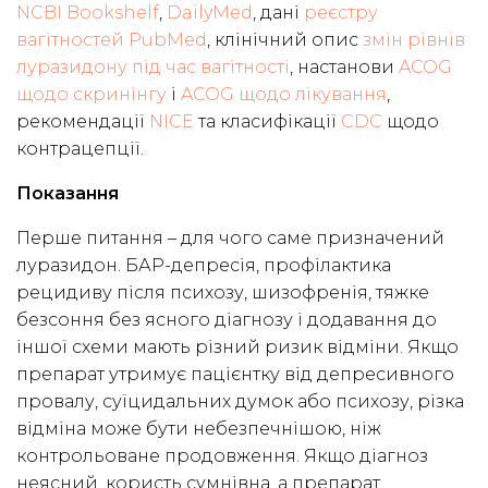
NCBI Bookshelf
,
DailyMed
, дані
реєстру
вагітностей PubMed
, клінічний опис
змін рівнів
луразидону під час вагітності
, настанови
ACOG
щодо скринінгу
і
ACOG щодо лікування
,
рекомендації
NICE
та класифікації
CDC
щодо
контрацепції.
Показання
Перше питання – для чого саме призначений
луразидон. БАР-депресія, профілактика
рецидиву після психозу, шизофренія, тяжке
безсоння без ясного діагнозу і додавання до
іншої схеми мають різний ризик відміни. Якщо
препарат утримує пацієнтку від депресивного
провалу, суїцидальних думок або психозу, різка
відміна може бути небезпечнішою, ніж
контрольоване продовження. Якщо діагноз
неясний, користь сумнівна, а препарат