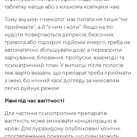
таблетку натще або з кількома ковтками чаю.
Тому акушер-гінеколог має питати не лише “чи
приймаєте”, а й “з чим і коли”. Якщо на тлі
нудоти повертаються депресія, безсоння,
тривога або підозрілі підйоми енергії, треба не
автоматично збільшувати дозу, а перевірити
харчування, блювання, пропуски, взаємодії та
психіатричний план. У виписці після пологів
теж варто вказати, що препарат треба приймати
з їжею, бо нічний хаос догляду за немовлям
легко руйнує режим.
Рівні під час вагітності
Для частини психотропних препаратів
вагітність може змінювати концентрацію в
крові. Для луразидону опубліковані клінічні
спостереження показують, що рівні можуть