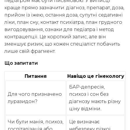
педіатром має бути письмовою. У виписці
краще прямо зазначити: діагноз, препарат, доза,
прийом із їжею, остання доза, супутні седативні
ліки, план сну, контакт психіатра, план грудного
вигодовування, ознаки для педіатра і метод
контрацепції. Це короткий запис, але він
зменшує ризик, що кожен спеціаліст побачить
лише свій фрагмент.
Що запитати
Питання
Навіщо це гінекологу
БАР-депресія,
Для чого призначено
психоз і сон без
луразидон?
діагнозу мають різну
ціну відміни.
Чи були манія, психоз,
Це визначає
госпіталізація або
небезпеку різкої