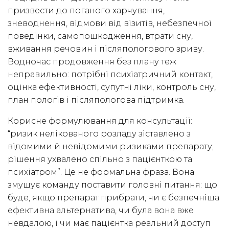
призвести до поганого харчування,
зневоднення, відмови від візитів, небезпечної
поведінки, самопошкодження, втрати сну,
вживання речовин і післяпологового зриву.
Водночас продовження без плану теж
неправильно: потрібні психіатричний контакт,
оцінка ефективності, супутні ліки, контроль сну,
план пологів і післяпологова підтримка.
Корисне формулювання для консультації:
“ризик нелікованого розладу зіставлено з
відомими й невідомими ризиками препарату;
рішення ухвалено спільно з пацієнткою та
психіатром”. Це не формальна фраза. Вона
змушує команду поставити головні питання: що
буде, якщо препарат прибрати, чи є безпечніша
ефективна альтернатива, чи була вона вже
невдалою, і чи має пацієнтка реальний доступ