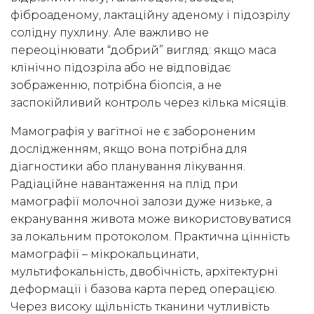
фіброаденому, лактаційну аденому і підозрілу
солідну пухлину. Але важливо не
переоцінювати “добрий” вигляд: якщо маса
клінічно підозріла або не відповідає
зображенню, потрібна біопсія, а не
заспокійливий контроль через кілька місяців.
Мамографія у вагітної не є забороненим
дослідженням, якщо вона потрібна для
діагностики або планування лікування.
Радіаційне навантаження на плід при
мамографії молочної залози дуже низьке, а
екранування живота може використовуватися
за локальним протоколом. Практична цінність
мамографії – мікрокальцинати,
мультифокальність, двобічність, архітектурні
деформації і базова карта перед операцією.
Через високу щільність тканини чутливість