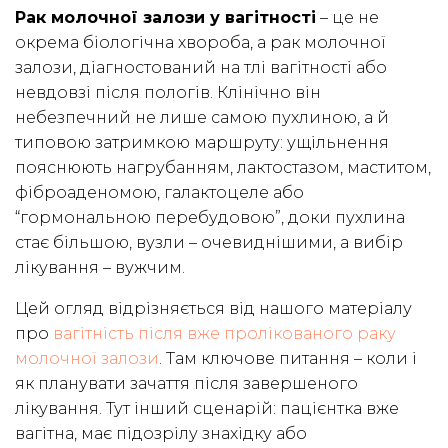
Рак молочної залози у вагітності
– це не
окрема біологічна хвороба, а рак молочної
залози, діагностований на тлі вагітності або
невдовзі після пологів. Клінічно він
небезпечний не лише самою пухлиною, а й
типовою затримкою маршруту: ущільнення
пояснюють нагрубанням, лактостазом, маститом,
фіброаденомою, галактоцеле або
“гормональною перебудовою”, доки пухлина
стає більшою, вузли – очевиднішими, а вибір
лікування – вужчим.
Цей огляд відрізняється від нашого матеріалу
про
вагітність після вже пролікованого раку
молочної залози
. Там ключове питання – коли і
як планувати зачаття після завершеного
лікування. Тут інший сценарій: пацієнтка вже
вагітна, має підозрілу знахідку або