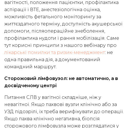
вагітності, положення пацієнтки, профілактика
аспірації і ВТЕ, анестезіологічна оцінка,
можливість фетального моніторингу за
життєздатного терміну, доступність акушерської
допомоги, післяопераційне знеболення,
профілактика нудоти і рання мобілізація. Саме
тут корисні принципи з нашого вебінару про
лікарські помилки та ризик-менеджмент
: не
одна правильна дія, а документований
командний маршрут.
Сторожовий лімфовузол: не автоматично, а в
досвідченому центрі
Питання СЛВ у вагітної складніше, ніж у
невагітної. Якщо пахвові вузли клінічно або за
УЗД підозрілі, їх треба верифікувати до операції.
Якщо пахва клінічно негативна, біопсія
сторожового лімфовузла може розглядатися у