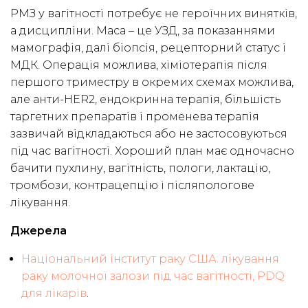
РМЗ у вагітності потребує не героїчних винятків,
а дисципліни. Маса – це УЗД, за показаннями
мамографія, далі біопсія, рецепторний статус і
МДК. Операція можлива, хіміотерапія після
першого триместру в окремих схемах можлива,
але анти-HER2, ендокринна терапія, більшість
таргетних препаратів і променева терапія
зазвичай відкладаються або не застосовуються
під час вагітності. Хороший план має одночасно
бачити пухлину, вагітність, пологи, лактацію,
тромбози, контрацепцію і післяпологове
лікування.
Джерела
Національний інститут раку США: лікування
раку молочної залози під час вагітності, PDQ
для лікарів
.