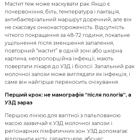
Мастит теж може маскувати рак. Якщо є
почервоніння, біль, температура і лактація,
антибактеріальний маршрут доречний, але він
не скасовує онконастороженість. Відсутність
чіткого покращення за 48-72 години, локальне
ущільнення після зменшення запалення,
повторний “мастит” в одній зоні або шкірна
картина, непропорційна інфекції, мають
повертати лікаря до УЗД і біопсії. Запальний рак
молочної залози може виглядати як інфекція, і
саме він найгірше переносить очікування.
Перший крок: не мамографія “після пологів”, а
УЗД зараз
Першою лінією для вагітної з пальпованою
масою зазвичай є УЗД молочної залози і
регіонарних лімфатичних зон. УЗД допомагає
відрізнити кісту, галактоцеле, абсцес,