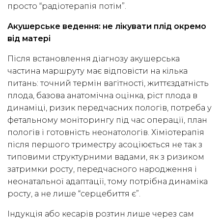
просто “радіотерапія потім”.
Акушерське ведення: не лікувати плід окремо
від матері
Після встановлення діагнозу акушерська
частина маршруту має відповісти на кілька
питань: точний термін вагітності, життєздатність
плода, базова анатомічна оцінка, ріст плода в
динаміці, ризик передчасних пологів, потреба у
фетальному моніторингу під час операції, план
пологів і готовність неонатологів. Хіміотерапія
після першого триместру асоціюється не так з
типовими структурними вадами, як з ризиком
затримки росту, передчасного народження і
неонатальної адаптації, тому потрібна динаміка
росту, а не лише “серцебиття є”.
Індукція або кесарів розтин лише через сам