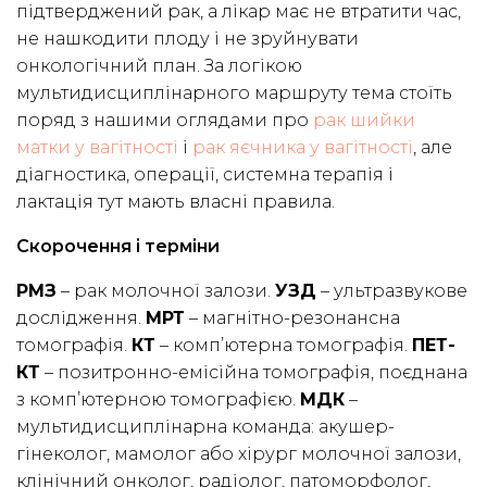
підтверджений рак, а лікар має не втратити час,
не нашкодити плоду і не зруйнувати
онкологічний план. За логікою
мультидисциплінарного маршруту тема стоїть
поряд з нашими оглядами про
рак шийки
матки у вагітності
і
рак яєчника у вагітності
, але
діагностика, операції, системна терапія і
лактація тут мають власні правила.
Скорочення і терміни
РМЗ
– рак молочної залози.
УЗД
– ультразвукове
дослідження.
МРТ
– магнітно-резонансна
томографія.
КТ
– комп’ютерна томографія.
ПЕТ-
КТ
– позитронно-емісійна томографія, поєднана
з комп’ютерною томографією.
МДК
–
мультидисциплінарна команда: акушер-
гінеколог, мамолог або хірург молочної залози,
клінічний онколог, радіолог, патоморфолог,