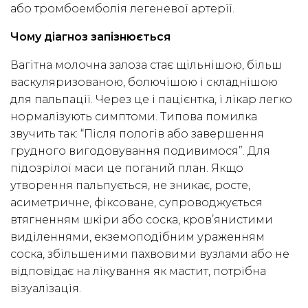
або тромбоемболія легеневої артерії.
Чому діагноз запізнюється
Вагітна молочна залоза стає щільнішою, більш
васкуляризованою, болючішою і складнішою
для пальпації. Через це і пацієнтка, і лікар легко
нормалізують симптоми. Типова помилка
звучить так: “Після пологів або завершення
грудного вигодовування подивимося”. Для
підозрілої маси це поганий план. Якщо
утворення пальпується, не зникає, росте,
асиметричне, фіксоване, супроводжується
втягненням шкіри або соска, кров’янистими
виділеннями, екземоподібним ураженням
соска, збільшеними пахвовими вузлами або не
відповідає на лікування як мастит, потрібна
візуалізація.