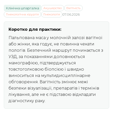
Клінічна шпаргалка
Акушерство
Вагітність
Гінекологічна хірургія
Гінекологія
07.06.2026
Коротко для практики:
Пальпована маса у молочній залозі вагітної
або жінки, яка годує, не повинна чекати
пологів. Безпечний маршрут починається з
УЗД, за показаннями доповнюється
мамографією, підтверджується
товстоголковою біопсією і швидко
виноситься на мультидисциплінарне
обговорення. Вагітність змінює межі
безпеки візуалізації, препаратів і термінів
лікування, але не є підставою відкладати
діагностику раку.