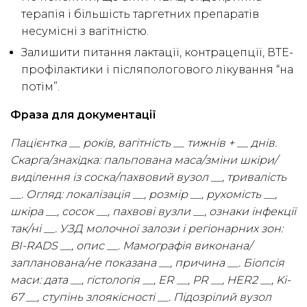
терапія і більшість таргетних препаратів
несумісні з вагітністю.
Залишити питання лактації, контрацепції, ВТЕ-
профілактики і післяпологового лікування “на
потім”.
Фраза для документації
Пацієнтка __ років, вагітність __ тижнів + __ днів.
Скарга/знахідка: пальпована маса/зміни шкіри/
виділення із соска/пахвовий вузол __, тривалість
__. Огляд: локалізація __, розмір __, рухомість __,
шкіра __, сосок __, пахвові вузли __, ознаки інфекції
так/ні __. УЗД молочної залози і регіонарних зон:
BI-RADS __, опис __. Мамографія виконана/
запланована/не показана __, причина __. Біопсія
маси: дата __, гістологія __, ER __, PR __, HER2 __, Ki-
67 __, ступінь злоякісності __. Підозрілий вузол