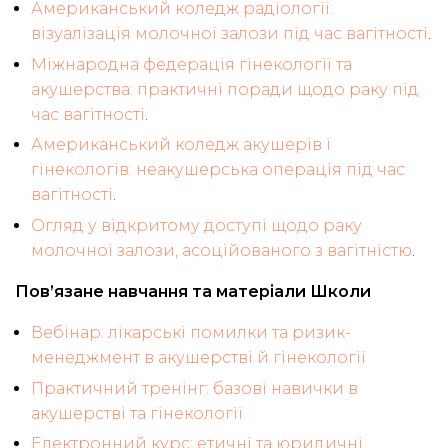
Американський коледж радіології:
візуалізація молочної залози під час вагітності
.
Міжнародна федерація гінекології та
акушерства: практичні поради щодо раку під
час вагітності
.
Американський коледж акушерів і
гінекологів: неакушерська операція під час
вагітності
.
Огляд у відкритому доступі щодо раку
молочної залози, асоційованого з вагітністю
.
Пов’язане навчання та матеріали Школи
Вебінар: лікарські помилки та ризик-
менеджмент в акушерстві й гінекології
Практичний тренінг: базові навички в
акушерстві та гінекології
Електронний курс: етичні та юридичні