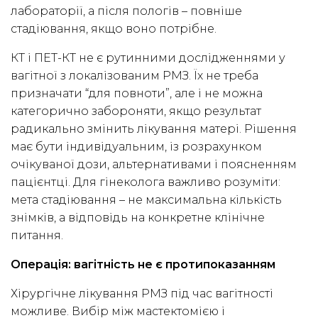
лабораторії, а після пологів – повніше
стадіювання, якщо воно потрібне.
КТ і ПЕТ-КТ не є рутинними дослідженнями у
вагітної з локалізованим РМЗ. Їх не треба
призначати “для повноти”, але і не можна
категорично забороняти, якщо результат
радикально змінить лікування матері. Рішення
має бути індивідуальним, із розрахунком
очікуваної дози, альтернативами і поясненням
пацієнтці. Для гінеколога важливо розуміти:
мета стадіювання – не максимальна кількість
знімків, а відповідь на конкретне клінічне
питання.
Операція: вагітність не є протипоказанням
Хірургічне лікування РМЗ під час вагітності
можливе. Вибір між мастектомією і