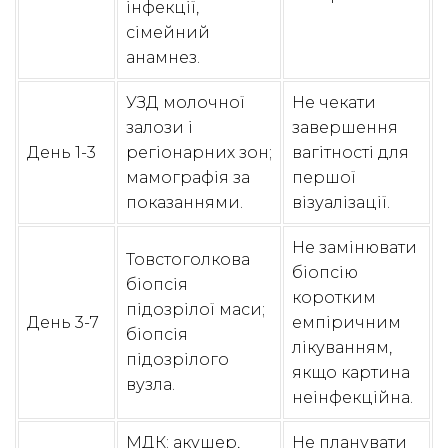
інфекції,
сімейний
анамнез.
УЗД молочної
Не чекати
залози і
завершення
День 1-3
регіонарних зон;
вагітності для
мамографія за
першої
показаннями.
візуалізації.
Не замінювати
Товстоголкова
біопсію
біопсія
коротким
підозрілої маси;
День 3-7
емпіричним
біопсія
лікуванням,
підозрілого
якщо картина
вузла.
неінфекційна.
МДК: акушер,
Не планувати