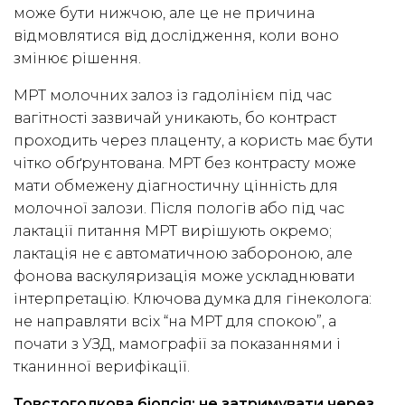
може бути нижчою, але це не причина
відмовлятися від дослідження, коли воно
змінює рішення.
МРТ молочних залоз із гадолінієм під час
вагітності зазвичай уникають, бо контраст
проходить через плаценту, а користь має бути
чітко обґрунтована. МРТ без контрасту може
мати обмежену діагностичну цінність для
молочної залози. Після пологів або під час
лактації питання МРТ вирішують окремо;
лактація не є автоматичною забороною, але
фонова васкуляризація може ускладнювати
інтерпретацію. Ключова думка для гінеколога:
не направляти всіх “на МРТ для спокою”, а
почати з УЗД, мамографії за показаннями і
тканинної верифікації.
Товстоголкова біопсія: не затримувати через