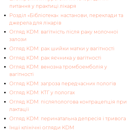
питання у практиці лікаря
Розділ «Бібліотека»: настанови, переклади та
джерела для лікарів
Огляд KDM: вагітність після раку молочної
залози
Огляд KDM: рак шийки матки у вагітності
Огляд KDM: рак яєчника у вагітності
Огляд KDM: венозна тромбоемболія у
вагітності
Огляд KDM: загроза передчасних пологів
Огляд KDM: КТГ у пологах
Огляд KDM: післяпологова контрацепція при
лактації
Огляд KDM: перинатальна депресія і тривога
Інші клінічні огляди KDM