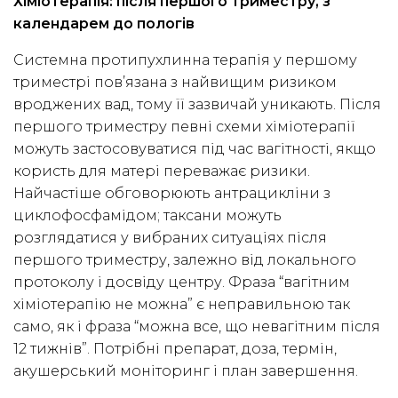
Хіміотерапія: після першого триместру, з
календарем до пологів
Системна протипухлинна терапія у першому
триместрі пов’язана з найвищим ризиком
вроджених вад, тому її зазвичай уникають. Після
першого триместру певні схеми хіміотерапії
можуть застосовуватися під час вагітності, якщо
користь для матері переважає ризики.
Найчастіше обговорюють антрацикліни з
циклофосфамідом; таксани можуть
розглядатися у вибраних ситуаціях після
першого триместру, залежно від локального
протоколу і досвіду центру. Фраза “вагітним
хіміотерапію не можна” є неправильною так
само, як і фраза “можна все, що невагітним після
12 тижнів”. Потрібні препарат, доза, термін,
акушерський моніторинг і план завершення.