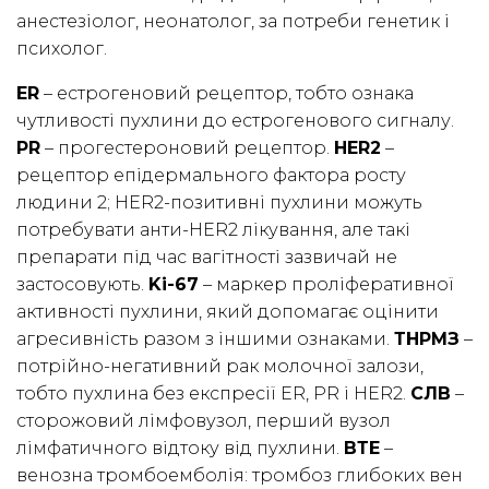
анестезіолог, неонатолог, за потреби генетик і
психолог.
ER
– естрогеновий рецептор, тобто ознака
чутливості пухлини до естрогенового сигналу.
PR
– прогестероновий рецептор.
HER2
–
рецептор епідермального фактора росту
людини 2; HER2-позитивні пухлини можуть
потребувати анти-HER2 лікування, але такі
препарати під час вагітності зазвичай не
застосовують.
Ki-67
– маркер проліферативної
активності пухлини, який допомагає оцінити
агресивність разом з іншими ознаками.
ТНРМЗ
–
потрійно-негативний рак молочної залози,
тобто пухлина без експресії ER, PR і HER2.
СЛВ
–
сторожовий лімфовузол, перший вузол
лімфатичного відтоку від пухлини.
ВТЕ
–
венозна тромбоемболія: тромбоз глибоких вен