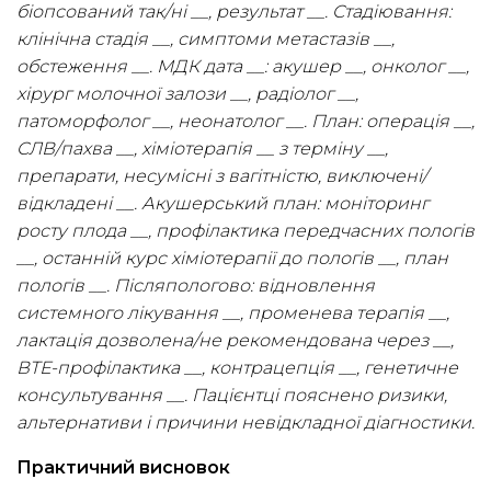
біопсований так/ні __, результат __. Стадіювання:
клінічна стадія __, симптоми метастазів __,
обстеження __. МДК дата __: акушер __, онколог __,
хірург молочної залози __, радіолог __,
патоморфолог __, неонатолог __. План: операція __,
СЛВ/пахва __, хіміотерапія __ з терміну __,
препарати, несумісні з вагітністю, виключені/
відкладені __. Акушерський план: моніторинг
росту плода __, профілактика передчасних пологів
__, останній курс хіміотерапії до пологів __, план
пологів __. Післяпологово: відновлення
системного лікування __, променева терапія __,
лактація дозволена/не рекомендована через __,
ВТЕ-профілактика __, контрацепція __, генетичне
консультування __. Пацієнтці пояснено ризики,
альтернативи і причини невідкладної діагностики.
Практичний висновок