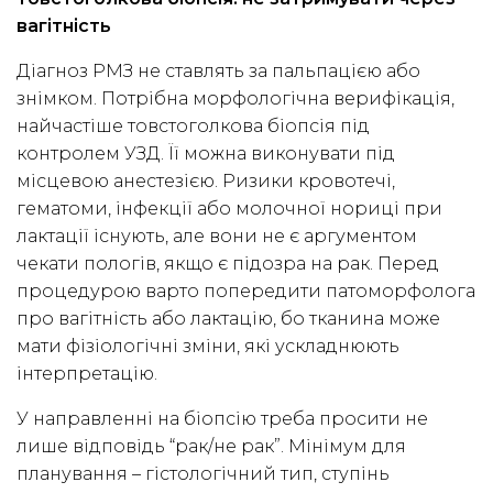
вагітність
Діагноз РМЗ не ставлять за пальпацією або
знімком. Потрібна морфологічна верифікація,
найчастіше товстоголкова біопсія під
контролем УЗД. Її можна виконувати під
місцевою анестезією. Ризики кровотечі,
гематоми, інфекції або молочної нориці при
лактації існують, але вони не є аргументом
чекати пологів, якщо є підозра на рак. Перед
процедурою варто попередити патоморфолога
про вагітність або лактацію, бо тканина може
мати фізіологічні зміни, які ускладнюють
інтерпретацію.
У направленні на біопсію треба просити не
лише відповідь “рак/не рак”. Мінімум для
планування – гістологічний тип, ступінь