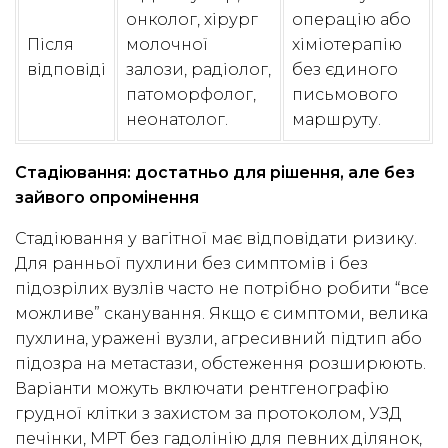
онколог, хірург
операцію або
Після
молочної
хіміотерапію
відповіді
залози, радіолог,
без єдиного
патоморфолог,
письмового
неонатолог.
маршруту.
Стадіювання: достатньо для рішення, але без
зайвого опромінення
Стадіювання у вагітної має відповідати ризику.
Для ранньої пухлини без симптомів і без
підозрілих вузлів часто не потрібно робити “все
можливе” сканування. Якщо є симптоми, велика
пухлина, уражені вузли, агресивний підтип або
підозра на метастази, обстеження розширюють.
Варіанти можуть включати рентгенографію
грудної клітки з захистом за протоколом, УЗД
печінки, МРТ без гадолінію для певних ділянок,