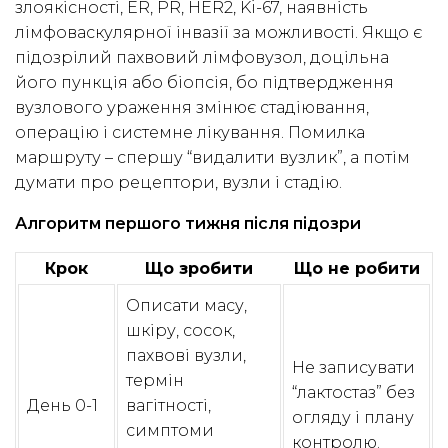
злоякісності, ER, PR, HER2, Ki-67, наявність
лімфоваскулярної інвазії за можливості. Якщо є
підозрілий пахвовий лімфовузол, доцільна
його пункція або біопсія, бо підтвердження
вузлового ураження змінює стадіювання,
операцію і системне лікування. Помилка
маршруту – спершу “видалити вузлик”, а потім
думати про рецептори, вузли і стадію.
Алгоритм першого тижня після підозри
Крок
Що зробити
Що не робити
Описати масу,
шкіру, сосок,
пахвові вузли,
Не записувати
термін
“лактостаз” без
День 0-1
вагітності,
огляду і плану
симптоми
контролю.