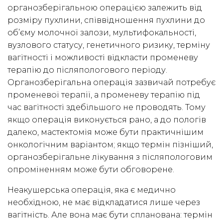
органозберігальною операцією залежить від
розміру пухлини, співвідношення пухлини до
об’єму молочної залози, мультифокальності,
вузлового статусу, генетичного ризику, терміну
вагітності і можливості відкласти променеву
терапію до післяпологового періоду.
Органозберігальна операція зазвичай потребує
променевої терапії, а променеву терапію під
час вагітності здебільшого не проводять. Тому
якщо операція виконується рано, а до пологів
далеко, мастектомія може бути практичнішим
онкологічним варіантом; якщо термін пізніший,
органозберігальне лікування з післяпологовим
опроміненням може бути обговорене.
Неакушерська операція, яка є медично
необхідною, не має відкладатися лише через
вагітність. Але вона має бути спланована: термін