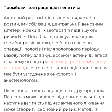
Тромбози, контрацепція і генетика
Активний рак, вагітність, операція, кесарів
розтин, іммобілізація, центральний венозний
катетер, інфекція і хіміотерапія підвищують
ризик ВТЕ. Потрібна індивідуальна оцінка
тромбопрофілактики, особливо навколо
операції, пологів і післяпологового періоду.
Базову логіку для акушерської частини дивіться
в нашому огляді про
венозну тромбоемболію у
вагітності
, але в онкологічної пацієнтки рішення
має бути узгоджене з онкологом і
анестезіологом.
Після пологів контрацепція не є другорядною.
Пацієнтка може швидко відновити овуляцію, а
наступна вагітність під час активного лікування
може створити серйозний ризик. Методи з