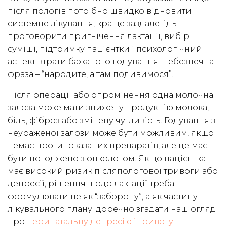
після пологів потрібно швидко відновити
системне лікування, краще заздалегідь
проговорити пригнічення лактації, вибір
суміші, підтримку пацієнтки і психологічний
аспект втрати бажаного годування. Небезпечна
фраза – “народите, а там подивимося”.
Після операції або опромінення одна молочна
залоза може мати знижену продукцію молока,
біль, фіброз або змінену чутливість. Годування з
неураженої залози може бути можливим, якщо
немає протипоказаних препаратів, але це має
бути погоджено з онкологом. Якщо пацієнтка
має високий ризик післяпологової тривоги або
депресії, рішення щодо лактації треба
формулювати не як “заборону”, а як частину
лікувального плану; доречно згадати наш огляд
про
перинатальну депресію і тривогу
.