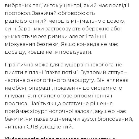
вибраних пацієнток у центрі, який має досвід і
протокол. Зазвичай обговорюють
радіоізотопний метод із мінімальною дозою;
сині барвники застосовують обережно або
уникають через ризики алергії та інші
міркування безпеки. Якщо команда не має
досвіду, краще не імпровізувати.
Практична межа для акушера-гінеколога: не
писати в плані “пахва потім”. Вузловий статус –
частина онкологічного маршруту. Він впливає
на обсяг операції, показання до системного
лікування, післяпологове опромінення і
прогноз. Навіть якщо остаточне рішення
приймає хірург молочної залози, акушер має
бачити, чи пахва оцінена, чи вузол біопсований,
чи план СЛВ узгоджений.