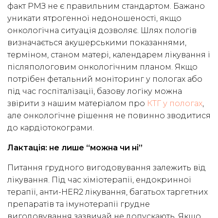
факт РМЗ не є правильним стандартом. Бажано
уникати ятрогенної недоношеності, якщо
онкологічна ситуація дозволяє. Шлях пологів
визначається акушерськими показаннями,
терміном, станом матері, календарем лікування і
післяпологовим онкологічним планом. Якщо
потрібен фетальний моніторинг у пологах або
під час госпіталізації, базову логіку можна
звірити з нашим матеріалом про
КТГ у пологах
,
але онкологічне рішення не повинно зводитися
до кардіотокограми.
Лактація: не лише “можна чи ні”
Питання грудного вигодовування залежить від
лікування. Під час хіміотерапії, ендокринної
терапії, анти-HER2 лікування, багатьох таргетних
препаратів та імунотерапії грудне
вигодовування зазвичай не допускають. Якщо