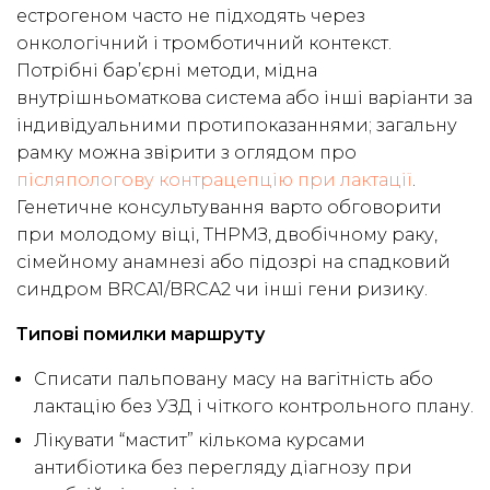
естрогеном часто не підходять через
онкологічний і тромботичний контекст.
Потрібні бар’єрні методи, мідна
внутрішньоматкова система або інші варіанти за
індивідуальними протипоказаннями; загальну
рамку можна звірити з оглядом про
післяпологову контрацепцію при лактації
.
Генетичне консультування варто обговорити
при молодому віці, ТНРМЗ, двобічному раку,
сімейному анамнезі або підозрі на спадковий
синдром BRCA1/BRCA2 чи інші гени ризику.
Типові помилки маршруту
Списати пальповану масу на вагітність або
лактацію без УЗД і чіткого контрольного плану.
Лікувати “мастит” кількома курсами
антибіотика без перегляду діагнозу при