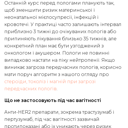
Останній курс перед пологами планують так,
щоб зменшити ризик материнської і
неонатальної мієлосупресії, інфекцій і
кровотечі. У практиці часто залишають інтервал
приблизно 3 тижні до очікуваних пологів або
припиняють лікування близько 35 тижнів, але
конкретний план має бути узгоджений з
онкологом і акушером. Пологи не повинні
випадково настати на піку нейтропенії. Якщо
виникає загроза передчасних пологів, корисно
мати поруч алгоритм з нашого огляду про
стероїди, токоліз і магній при загрозі
передчасних пологів
.
Що не застосовують під час вагітності
Анти-HER2 препарати, зокрема трастузумаб і
пертузумаб, під час вагітності зазвичай
протипоказані або їх уникають через ризик