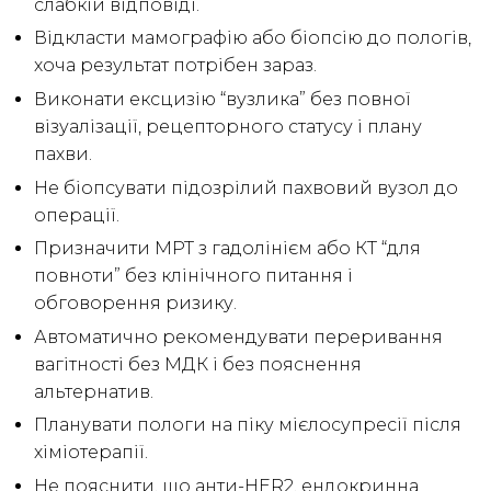
слабкій відповіді.
Відкласти мамографію або біопсію до пологів,
хоча результат потрібен зараз.
Виконати ексцизію “вузлика” без повної
візуалізації, рецепторного статусу і плану
пахви.
Не біопсувати підозрілий пахвовий вузол до
операції.
Призначити МРТ з гадолінієм або КТ “для
повноти” без клінічного питання і
обговорення ризику.
Автоматично рекомендувати переривання
вагітності без МДК і без пояснення
альтернатив.
Планувати пологи на піку мієлосупресії після
хіміотерапії.
Не пояснити, що анти-HER2, ендокринна