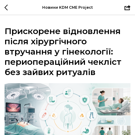
Новини KDM CME Project
Прискорене відновлення
після хірургічного
втручання у гінекології:
периопераційний чекліст
без зайвих ритуалів