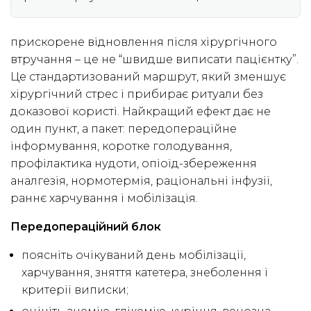
прискорене відновлення після хірургічного
втручання – це не “швидше виписати пацієнтку”.
Це стандартизований маршрут, який зменшує
хірургічний стрес і прибирає ритуали без
доказової користі. Найкращий ефект дає не
один пункт, а пакет: передопераційне
інформування, коротке голодування,
профілактика нудоти, опіоїд-збереження
аналгезія, нормотермія, раціональні інфузії,
раннє харчування і мобілізація.
Передопераційний блок
поясніть очікуваний день мобілізації,
харчування, зняття катетера, знеболення і
критерії виписки;