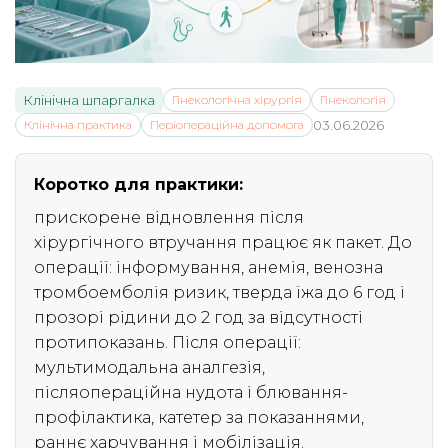
Клінічна шпаргалка
Гінекологічна хірургія
Гінекологія
Клінічна практика
Періопераційна допомога
03.06.2026
Коротко для практики:
прискорене відновлення після
хірургічного втручання працює як пакет. До
операції: інформування, анемія, венозна
тромбоемболія ризик, тверда їжа до 6 год і
прозорі рідини до 2 год за відсутності
протипоказань. Після операції:
мультимодальна аналгезія,
післяопераційна нудота і блювання-
профілактика, катетер за показаннями,
раннє харчування і мобілізація.