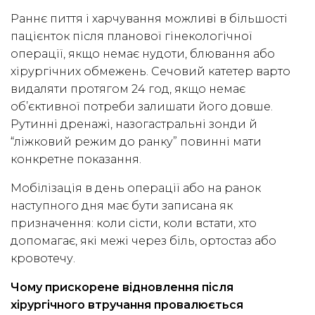
Раннє пиття і харчування можливі в більшості
пацієнток після планової гінекологічної
операції, якщо немає нудоти, блювання або
хірургічних обмежень. Сечовий катетер варто
видаляти протягом 24 год, якщо немає
об’єктивної потреби залишати його довше.
Рутинні дренажі, назогастральні зонди й
“ліжковий режим до ранку” повинні мати
конкретне показання.
Мобілізація в день операції або на ранок
наступного дня має бути записана як
призначення: коли сісти, коли встати, хто
допомагає, які межі через біль, ортостаз або
кровотечу.
Чому прискорене відновлення після
хірургічного втручання провалюється