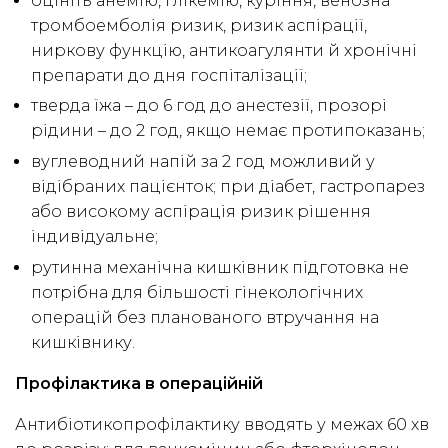
оцініть анемію, глікемію, куріння, венозна
тромбоемболія ризик, ризик аспірації,
ниркову функцію, антикоагулянти й хронічні
препарати до дня госпіталізації;
тверда їжа – до 6 год до анестезії, прозорі
рідини – до 2 год, якщо немає протипоказань;
вуглеводний напій за 2 год можливий у
відібраних пацієнток; при діабет, гастропарез
або високому аспірація ризик рішення
індивідуальне;
рутинна механічна кишківник підготовка не
потрібна для більшості гінекологічних
операцій без планованого втручання на
кишківнику.
Профілактика в операційній
Антибіотикопрофілактику вводять у межах 60 хв