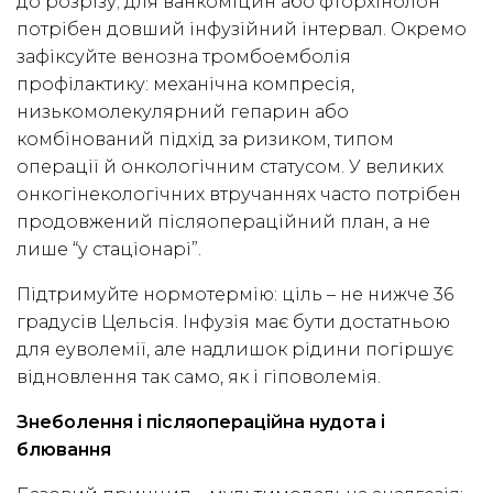
до розрізу; для ванкоміцин або фторхінолон
потрібен довший інфузійний інтервал. Окремо
зафіксуйте венозна тромбоемболія
профілактику: механічна компресія,
низькомолекулярний гепарин або
комбінований підхід за ризиком, типом
операції й онкологічним статусом. У великих
онкогінекологічних втручаннях часто потрібен
продовжений післяопераційний план, а не
лише “у стаціонарі”.
Підтримуйте нормотермію: ціль – не нижче 36
градусів Цельсія. Інфузія має бути достатньою
для еуволемії, але надлишок рідини погіршує
відновлення так само, як і гіповолемія.
Знеболення і післяопераційна нудота і
блювання