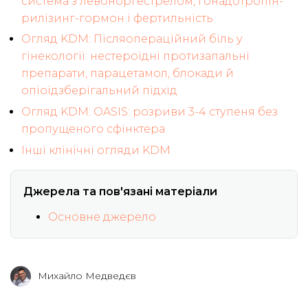
система з левоноргестрелом, гонадотропін-
рилізинг-гормон і фертильність
Огляд KDM: Післяопераційний біль у
гінекології: нестероїдні протизапальні
препарати, парацетамол, блокади й
опіоїдзберігальний підхід
Огляд KDM: OASIS: розриви 3-4 ступеня без
пропущеного сфінктера
Інші клінічні огляди KDM
Джерела та пов'язані матеріали
Основне джерело
Михайло Медведєв