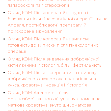
лапароскопії та гістероскопії
Огляд KDM: Післяопераційна нудота і
блювання після гінекологічної операції: шкала
Апфеля, протиблювотні препарати й
прискорене відновлення
Огляд KDM: Післяопераційна виписка:
готовність до виписки після гінекологічної
операції
Огляд KDM: Після видалення доброякісної
кісти яєчника: гістологія, біль і фертильність
Огляд KDM: Після гістеректомії з приводу
доброякісного захворювання: вагінальна
кукса, кровотеча, інфекція і гістологія
Огляд KDM: Аденоміоз після
органозберігального лікування: аномальна
маткова кровотеча, внутрішньоматкова