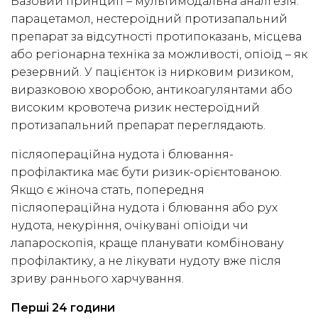
Базовий принцип – мультимодальна аналгезія:
парацетамол, нестероїдний протизапальний
препарат за відсутності протипоказань, місцева
або регіонарна техніка за можливості, опіоїд – як
резервний. У пацієнток із нирковим ризиком,
виразковою хворобою, антикоагулянтами або
високим кровотеча ризик нестероїдний
протизапальний препарат переглядають.
післяопераційна нудота і блювання-
профілактика має бути ризик-орієнтованою.
Якщо є жіноча стать, попередня
післяопераційна нудота і блювання або рух
нудота, некуріння, очікувані опіоїди чи
лапароскопія, краще планувати комбіновану
профілактику, а не лікувати нудоту вже після
зриву раннього харчування.
Перші 24 години