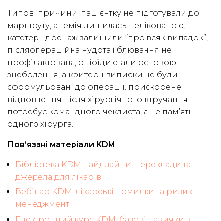
Типові причини: пацієнтку не підготували до
маршруту, анемія лишилась нелікованою,
катетер і дренаж залишили “про всяк випадок”,
післяопераційна нудота і блювання не
профілактована, опіоїди стали основою
знеболення, а критерії виписки не були
сформульовані до операції. прискорене
відновлення після хірургічного втручання
потребує командного чеклиста, а не пам’яті
одного хірурга.
Пов’язані матеріали KDM
Бібліотека KDM: гайдлайни, переклади та
джерела для лікарів
Вебінар KDM: лікарські помилки та ризик-
менеджмент
Електронний курс KDM: базові навички в