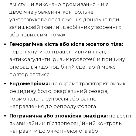
вмісту, чи виконано промивання, чи є
двобічне ураження; контрольне
ультразвукове дослідження доцільне при
залишковій тканині, двобічних утвореннях
або нових симптомах.
Геморагічна кіста або кіста жовтого тіла:
переглянути контрацептивний план,
антикоагулянти, ризик кровотечі й причину
операції, якщо подібний сценарій може
повторюватися.
Ендометріома:
це окрема траєкторія: ризик
рецидиву болю, оваріальний резерв,
гормональна супресія або раннє
направлення до репродуктолога.
Погранична або злоякісна знахідка:
не вести
як звичайний післяопераційний контроль;
направити до онкогінеколога або