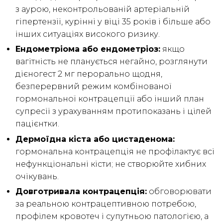
з аурою, неконтрольованій артеріальній
гіпертензії, курінні у віці 35 років і більше або
інших ситуаціях високого ризику.
Ендометріома або ендометріоз:
якщо
вагітність не планується негайно, розглянути
дієногест 2 мг перорально щодня,
безперервний режим комбінованої
гормональної контрацепції або інший план
супресії з урахуванням протипоказань і цілей
пацієнтки.
Дермоїдна кіста або цистаденома:
гормональна контрацепція не профілактує всі
нефункціональні кісти; не створюйте хибних
очікувань.
Довготривала контрацепція:
обговорювати
за реальною контрацептивною потребою,
профілем кровотеч і супутньою патологією, а