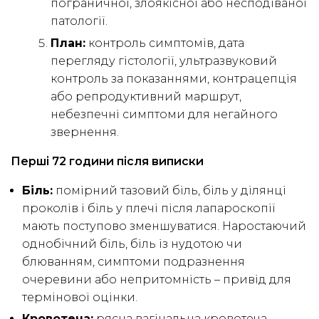
пограничної, злоякісної або несподіваної
патології.
План:
контроль симптомів, дата
перегляду гістології, ультразвуковий
контроль за показаннями, контрацепція
або репродуктивний маршрут,
небезпечні симптоми для негайного
звернення.
Перші 72 години після виписки
Біль:
помірний тазовий біль, біль у ділянці
проколів і біль у плечі після лапароскопії
мають поступово зменшуватися. Наростаючий
однобічний біль, біль із нудотою чи
блюванням, симптоми подразнення
очеревини або непритомність – привід для
термінової оцінки.
Кровотеча:
рясна вагінальна кровотеча,