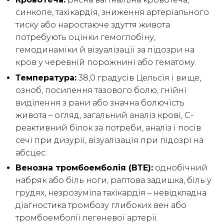
синкопе, тахікардія, зниження артеріального
тиску або наростаюче здуття живота
потребують оцінки гемоглобіну,
гемодинаміки й візуалізації за підозри на
кров у черевній порожнині або гематому.
Температура:
38,0 градусів Цельсія і вище,
озноб, посилення тазового болю, гнійні
виділення з рани або значна болючість
живота – огляд, загальний аналіз крові, С-
реактивний білок за потреби, аналіз і посів
сечі при дизурії, візуалізація при підозрі на
абсцес.
Венозна тромбоемболія (ВТЕ):
однобічний
набряк або біль ноги, раптова задишка, біль у
грудях, незрозуміла тахікардія – невідкладна
діагностика тромбозу глибоких вен або
тромбоемболії легеневої артерії.