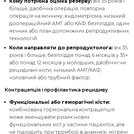
Кому потрібна оцінка резерву:
вік 35 років і
більше, двобічна операція, повторна
операція на яєчнику, ендометріома, низький
доопераційний АМГ або КАФ, безпліддя, один
яєчник або план допоміжних репродуктивних
технологій.
Коли направляти до репродуктолога:
вік 35
років і більше, безпліддя понад 6 місяців у 35+
або понад 12 місяців у молодших, двобічні чи
рецидивні кісти, низький АМГ/КАФ,
чоловічий або трубний фактор.
Контрацепція і профілактика рецидиву
Функціональні або геморагічні кісти:
комбінована гормональна контрацепція
може зменшувати ризик нових
функціональних кіст у частини пацієнток, але
не підходить при тромбозі в анамнезі, мігрені