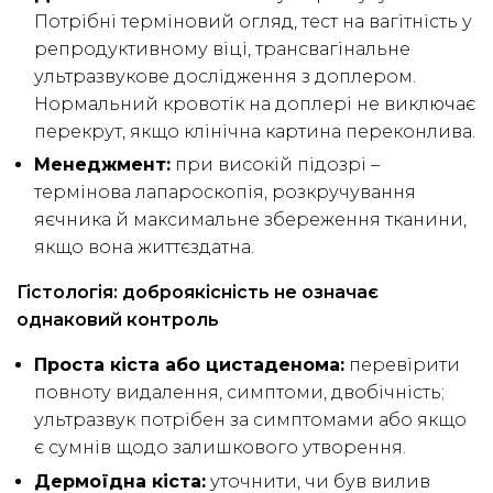
Потрібні терміновий огляд, тест на вагітність у
репродуктивному віці, трансвагінальне
ультразвукове дослідження з доплером.
Нормальний кровотік на доплері не виключає
перекрут, якщо клінічна картина переконлива.
Менеджмент:
при високій підозрі –
термінова лапароскопія, розкручування
яєчника й максимальне збереження тканини,
якщо вона життєздатна.
Гістологія: доброякісність не означає
однаковий контроль
Проста кіста або цистаденома:
перевірити
повноту видалення, симптоми, двобічність;
ультразвук потрібен за симптомами або якщо
є сумнів щодо залишкового утворення.
Дермоїдна кіста:
уточнити, чи був вилив