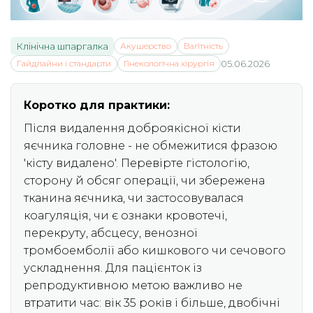
Клінічна шпаргалка
Акушерство
Вагітність
Гайдлайни і стандарти
Гінекологічна хірургія
05.06.2026
Коротко для практики:
Після видалення доброякісної кісти
яєчника головне - не обмежитися фразою
'кісту видалено'. Перевірте гістологію,
сторону й обсяг операції, чи збережена
тканина яєчника, чи застосовувалася
коагуляція, чи є ознаки кровотечі,
перекруту, абсцесу, венозної
тромбоемболії або кишкового чи сечового
ускладнення. Для пацієнток із
репродуктивною метою важливо не
втратити час: вік 35 років і більше, двобічні