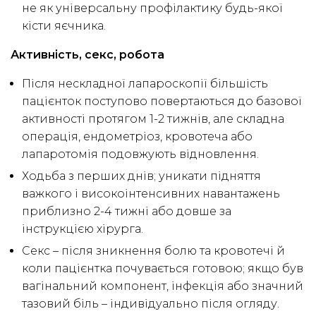
не як універсальну профілактику будь-якої
кісти яєчника.
Активність, секс, робота
Після нескладної лапароскопії більшість
пацієнток поступово повертаються до базової
активності протягом 1-2 тижнів, але складна
операція, ендометріоз, кровотеча або
лапаротомія подовжують відновлення.
Ходьба з перших днів; уникати підняття
важкого і високоінтенсивних навантажень
приблизно 2-4 тижні або довше за
інструкцією хірурга.
Секс – після зникнення болю та кровотечі й
коли пацієнтка почувається готовою; якщо був
вагінальний компонент, інфекція або значний
тазовий біль – індивідуально після огляду.