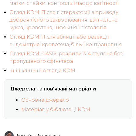
матки: спайки, контроль і час до вагітності
Огляд KDM: Після гістеректомії з приводу
доброякісного захворювання: вагінальна
кукса, кровотеча, інфекція і гістологія
Огляд KDM: Після абляції або резекції
ендометрія: кровотеча, біль і контрацепція
Огляд KDM: OASIS: розриви 3-4 ступеня без
пропущеного сфінктера
Інші клінічні огляди KDM
Джерела та пов'язані матеріали
Основне джерело
Матеріал у бібліотеці KDM
Михайло Медведєв