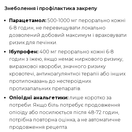
Знеболення і профілактика закрепу
Парацетамол:
500-1000 мг перорально кожні
6-8 годин, не перевищувати локально
дозволений добовий максимум і враховувати
ризик для печінки.
Ібупрофен:
400 мг перорально кожні 6-8
годин з їжею, якщо немає ниркового ризику,
виразкової хвороби, значного ризику
кровотечі, антикоагулянтної терапії або інших
протипоказань до нестероїдних
протизапальних препаратів.
Опіоїдні анальгетики:
лише коротко за
потреби. Якщо біль потребує продовження
опіоїду або посилюється після 48-72 годин,
потрібна повторна оцінка, а не автоматичне
продовження рецепта.