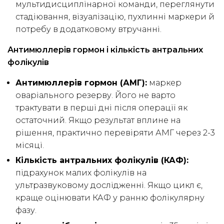
мультидисциплінарної команди, переглянути
стадіювання, візуалізацію, пухлинні маркери й
потребу в додатковому втручанні.
Антимюллерів гормон і кількість антральних
фолікулів
Антимюллерів гормон (АМГ):
маркер
оваріального резерву. Його не варто
трактувати в перші дні після операції як
остаточний. Якщо результат вплине на
рішення, практично перевіряти АМГ через 2-3
місяці.
Кількість антральних фолікулів (КАФ):
підрахунок малих фолікулів на
ультразвуковому дослідженні. Якщо цикл є,
краще оцінювати КАФ у ранню фолікулярну
фазу.