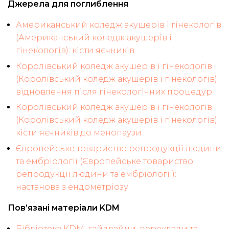
Джерела для поглиблення
Американський коледж акушерів і гінекологів
(Американський коледж акушерів і
гінекологів): кісти яєчників
Королівський коледж акушерів і гінекологів
(Королівський коледж акушерів і гінекологів):
відновлення після гінекологічних процедур
Королівський коледж акушерів і гінекологів
(Королівський коледж акушерів і гінекологів):
кісти яєчників до менопаузи
Європейське товариство репродукції людини
та ембріології (Європейське товариство
репродукції людини та ембріології):
настанова з ендометріозу
Пов’язані матеріали KDM
Бібліотека KDM: гайдлайни, переклади та