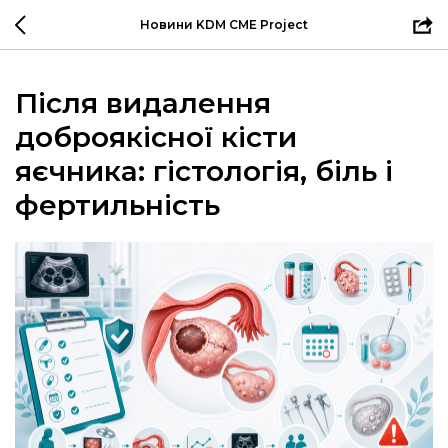
Новини KDM CME Project
Після видалення
доброякісної кісти
яєчника: гістологія, біль і
фертильність