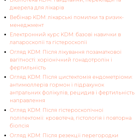
джерела для лікарів
Вебінар KDM: лікарські помилки та ризик-
менеджмент
Електронний курс KDM: базові навички в
лапароскопії та гістероскопії
Огляд KDM: Після лікування позаматкової
вагітності: хоріонічний гонадотропін і
фертильність
Огляд KDM: Після цистектомія ендометріоми:
антимюллерів гормон і підрахунок
антральних фолікулів, рецидив і фертильність
направлення
Огляд KDM: Після гістероскопічної
поліпектомії: кровотеча, гістологія і повторна
біопсія
Огляд KDM: Після резекції перегородки