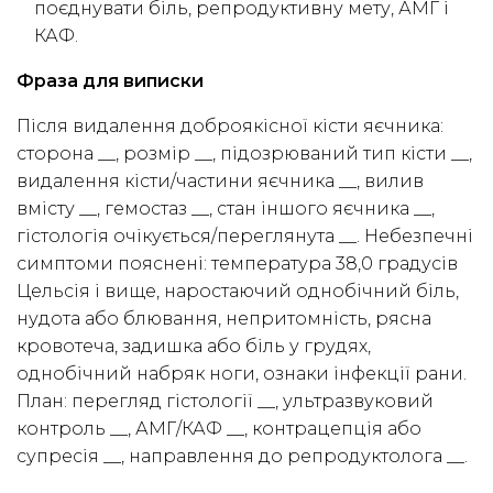
поєднувати біль, репродуктивну мету, АМГ і
КАФ.
Фраза для виписки
Після видалення доброякісної кісти яєчника:
сторона __, розмір __, підозрюваний тип кісти __,
видалення кісти/частини яєчника __, вилив
вмісту __, гемостаз __, стан іншого яєчника __,
гістологія очікується/переглянута __. Небезпечні
симптоми пояснені: температура 38,0 градусів
Цельсія і вище, наростаючий однобічний біль,
нудота або блювання, непритомність, рясна
кровотеча, задишка або біль у грудях,
однобічний набряк ноги, ознаки інфекції рани.
План: перегляд гістології __, ультразвуковий
контроль __, АМГ/КАФ __, контрацепція або
супресія __, направлення до репродуктолога __.