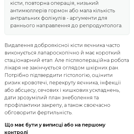
кісти, повторна операція, низький
антимюллерів гормон або мала кількість
антральних фолікулів - аргументи для
раннього направлення до репродуктолога.
Видалення доброякісної кісти яєчника часто
виконується лапароскопічно й має короткий
стаціонарний етап. Але післяопераційна робота
лікаря не закінчується оглядом шкірних ран.
Потрібно підтвердити гістологію, оцінити
ризик кровотечі, перекруту яєчника, інфекції
або абсцесу, сечових і кишкових ускладнень,
дати зрозумілий план знеболення та
профілактики закрепу, а також своєчасно
обговорити фертильність.
Що має бути у виписці або на першому
контролі