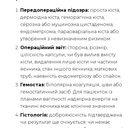
Передопераційна підозра:
проста кіста,
дермоїдна кіста, геморагічна кіста,
серозна або муцинозна цистаденома,
ендометріома, параоваріальна кіста або
утворення з невизначеним ризиком.
Операційний звіт:
сторона, розмір,
цілісність капсули, чи був вилив вмісту
кісти, видалення лише кісти чи частини
яєчника, стан іншого яєчника, маткових
труб, наявність ендометріозу або спайок.
Гемостаз:
біполярна коагуляція, шви або
гемостатичний засіб. Для пацієнток із
планами вагітності надмірна енергія на
тканині яєчника має клінічне значення.
Гістологія:
доброякісність підтверджена
чи результат ще очікується; чи немає