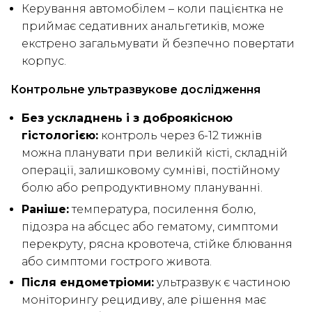
Керування автомобілем – коли пацієнтка не
приймає седативних анальгетиків, може
екстрено загальмувати й безпечно повертати
корпус.
Контрольне ультразвукове дослідження
Без ускладнень і з доброякісною
гістологією:
контроль через 6-12 тижнів
можна планувати при великій кісті, складній
операції, залишковому сумніві, постійному
болю або репродуктивному плануванні.
Раніше:
температура, посилення болю,
підозра на абсцес або гематому, симптоми
перекруту, рясна кровотеча, стійке блювання
або симптоми гострого живота.
Після ендометріоми:
ультразвук є частиною
моніторингу рецидиву, але рішення має