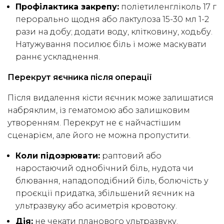
Профілактика закрепу:
поліетиленгліколь 17 г
перорально щодня або лактулоза 15-30 мл 1-2
рази на добу; додати воду, клітковину, ходьбу.
Натужування посилює біль і може маскувати
раннє ускладнення.
Перекрут яєчника після операції
Після видалення кісти яєчник може залишатися
набряклим, із гематомою або залишковим
утворенням. Перекрут не є найчастішим
сценарієм, але його не можна пропустити.
Коли підозрювати:
раптовий або
наростаючий однобічний біль, нудота чи
блювання, нападоподібний біль, болючість у
проєкції придатка, збільшений яєчник на
ультразвуку або асиметрія кровотоку.
Дія:
не чекати планового ультразвуку.