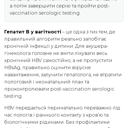
а потім завершити серію та пройти post-
vaccination serologic testing.
Гепатит B у вагітності
– це одна з тих тем, де
правильний алгоритм реально запобігає
хронічній інфекції у дитини. Для акушера-
гінеколога головне не вміти лікувати весь
хронічний HBV самостійно, а не пропустити
HBsAg, правильно оцінити вірусне
навантаження, залучити гепатолога, не втратити
пологовий і неонатальний план та
проконтролювати post-vaccination serologic
testing.
HBV передається перинатально переважно під
час пологів і раннього контакту з кров’ю та
біологічними рідинами. Без профілактики