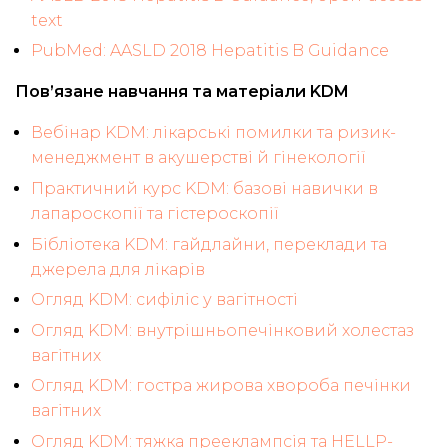
text
PubMed: AASLD 2018 Hepatitis B Guidance
Пов’язане навчання та матеріали KDM
Вебінар KDM: лікарські помилки та ризик-
менеджмент в акушерстві й гінекології
Практичний курс KDM: базові навички в
лапароскопії та гістероскопії
Бібліотека KDM: гайдлайни, переклади та
джерела для лікарів
Огляд KDM: сифіліс у вагітності
Огляд KDM: внутрішньопечінковий холестаз
вагітних
Огляд KDM: гостра жирова хвороба печінки
вагітних
Огляд KDM: тяжка прееклампсія та HELLP-