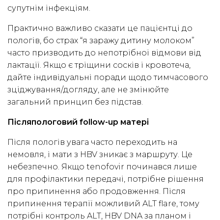
супутнім інфекціям.
Практично важливо сказати це пацієнтці до
пологів, бо страх “я заражу дитину молоком”
часто призводить до непотрібної відмови від
лактації. Якщо є тріщини сосків і кровотеча,
дайте індивідуальні поради щодо тимчасового
зціджування/догляду, але не змінюйте
загальний принцип без підстав.
Післяпологовий follow-up матері
Після пологів увага часто переходить на
немовля, і мати з HBV зникає з маршруту. Це
небезпечно. Якщо tenofovir починався лише
для профілактики передачі, потрібне рішення
про припинення або продовження. Після
припинення терапії можливий ALT flare, тому
потрібні контроль ALT, HBV DNA за планом і