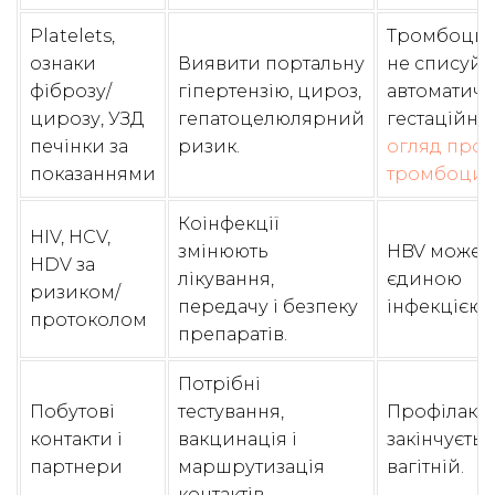
Platelets,
Тромбоцит
ознаки
Виявити портальну
не списуйт
фіброзу/
гіпертензію, цироз,
автоматичн
цирозу, УЗД
гепатоцелюлярний
гестаційну;
печінки за
ризик.
огляд про
показаннями
тромбоцит
Коінфекції
HIV, HCV,
змінюють
HBV може б
HDV за
лікування,
єдиною
ризиком/
передачу і безпеку
інфекцією.
протоколом
препаратів.
Потрібні
Побутові
тестування,
Профілакти
контакти і
вакцинація і
закінчуєтьс
партнери
маршрутизація
вагітній.
контактів.