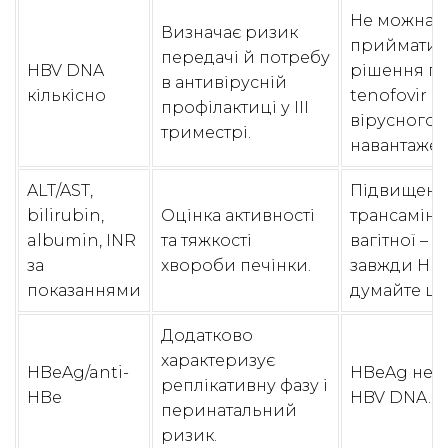
Не можна
Визначає ризик
приймати
передачі й потребу
HBV DNA
рішення п
в антивірусній
кількісно
tenofovir б
профілактиці у III
вірусного
триместрі.
навантажен
ALT/AST,
Підвищені
bilirubin,
Оцінка активності
трансаміна
albumin, INR
та тяжкості
вагітної – ц
за
хвороби печінки.
завжди HBV
показаннями
думайте ш
Додатково
характеризує
HBeAg/anti-
HBeAg не з
реплікативну фазу і
HBe
HBV DNA.
перинатальний
ризик.