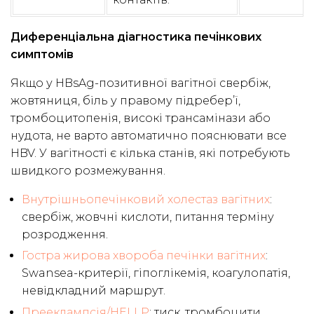
Диференціальна діагностика печінкових
симптомів
Якщо у HBsAg-позитивної вагітної свербіж,
жовтяниця, біль у правому підребер’ї,
тромбоцитопенія, високі трансамінази або
нудота, не варто автоматично пояснювати все
HBV. У вагітності є кілька станів, які потребують
швидкого розмежування.
Внутрішньопечінковий холестаз вагітних
:
свербіж, жовчні кислоти, питання терміну
розродження.
Гостра жирова хвороба печінки вагітних
:
Swansea-критерії, гіпоглікемія, коагулопатія,
невідкладний маршрут.
Прееклампсія/HELLP
: тиск, тромбоцити,