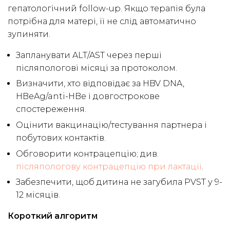
гепатологічний follow-up. Якщо терапія була
потрібна для матері, її не слід автоматично
зупиняти.
Запланувати ALT/AST через перші
післяпологові місяці за протоколом.
Визначити, хто відповідає за HBV DNA,
HBeAg/anti-HBe і довгострокове
спостереження.
Оцінити вакцинацію/тестування партнера і
побутових контактів.
Обговорити контрацепцію; див.
післяпологову контрацепцію при лактації
.
Забезпечити, щоб дитина не загубила PVST у 9-
12 місяців.
Короткий алгоритм