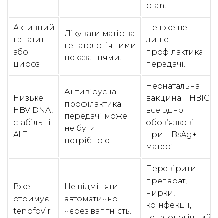
plan.
Активний
Це вже не
Лікувати матір за
гепатит
лише
гепатологічними
або
профілактика
показаннями.
цироз
передачі.
Неонатальна
Антивірусна
Низьке
вакцина + HBIG
профілактика
HBV DNA,
все одно
передачі може
стабільні
обов’язкові
не бути
ALT
при HBsAg+
потрібною.
матері.
Перевірити
препарат,
Вже
Не відміняти
нирки,
отримує
автоматично
коінфекції,
tenofovir
через вагітність.
гепатологічний