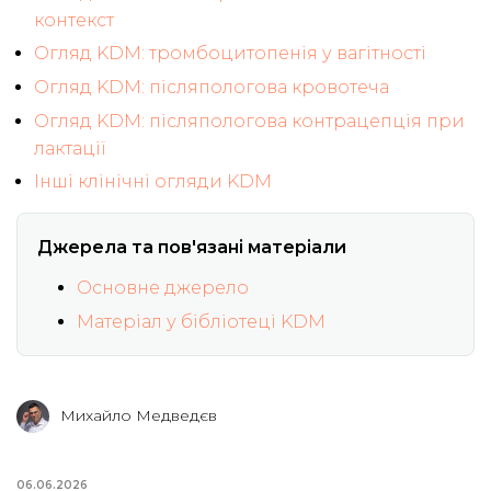
контекст
Огляд KDM: тромбоцитопенія у вагітності
Огляд KDM: післяпологова кровотеча
Огляд KDM: післяпологова контрацепція при
лактації
Інші клінічні огляди KDM
Джерела та пов'язані матеріали
Основне джерело
Матеріал у бібліотеці KDM
Михайло Медведєв
06.06.2026