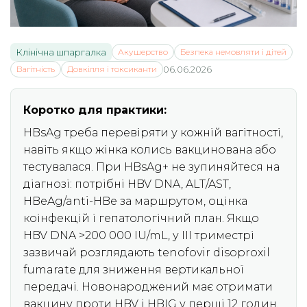
Клінічна шпаргалка
Акушерство
Безпека немовляти і дітей
Вагітність
Довкілля і токсиканти
06.06.2026
Коротко для практики:
HBsAg треба перевіряти у кожній вагітності,
навіть якщо жінка колись вакцинована або
тестувалася. При HBsAg+ не зупиняйтеся на
діагнозі: потрібні HBV DNA, ALT/AST,
HBeAg/anti-HBe за маршрутом, оцінка
коінфекцій і гепатологічний план. Якщо
HBV DNA >200 000 IU/mL, у III триместрі
зазвичай розглядають tenofovir disoproxil
fumarate для зниження вертикальної
передачі. Новонароджений має отримати
вакцину проти HBV і HBIG у перші 12 годин,