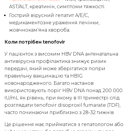
AST/ALT, креатинін, симптоми тяжкості.
Гострий вірусний гепатит A/E/C,
медикаментозне ураження печінки,
жовчнокам’яна хвороба.
Коли потрібен tenofovir
У пацієнток з високим HBV DNA антенатальна
антивірусна профілактика знижує ризик
передачі, який може зберігатися попри
правильну вакцинацію та HBIG
новонародженого. Багато настанов
використовують поріг HBV DNA понад 200 000
IU/mL як рівень, при якому в III триместрі слід
розглядати tenofovir disoproxil fumarate (TDF),
часто починаючи приблизно з 28-32 тижнів.
Це рішення має прийматися з гепатологом або