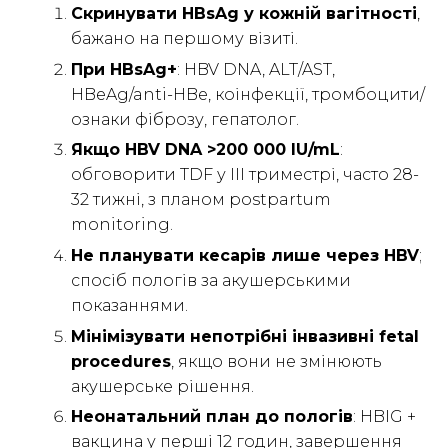
Скринувати HBsAg у кожній вагітності
,
бажано на першому візиті.
При HBsAg+
: HBV DNA, ALT/AST,
HBeAg/anti-HBe, коінфекції, тромбоцити/
ознаки фіброзу, гепатолог.
Якщо HBV DNA >200 000 IU/mL
:
обговорити TDF у III триместрі, часто 28-
32 тижні, з планом postpartum
monitoring.
Не планувати кесарів лише через HBV
;
спосіб пологів за акушерськими
показаннями.
Мінімізувати непотрібні інвазивні fetal
procedures
, якщо вони не змінюють
акушерське рішення.
Неонатальний план до пологів
: HBIG +
вакцина у перші 12 годин, завершення