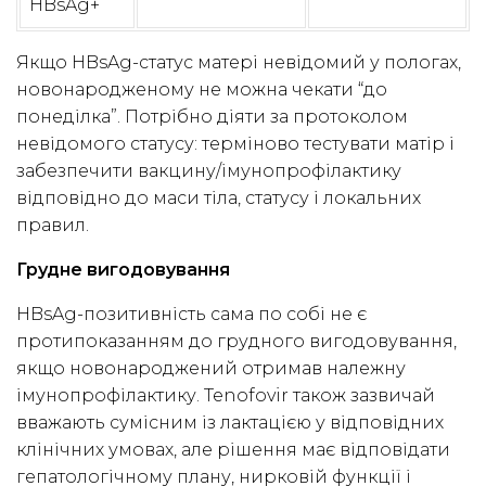
HBsAg+
Якщо HBsAg-статус матері невідомий у пологах,
новонародженому не можна чекати “до
понеділка”. Потрібно діяти за протоколом
невідомого статусу: терміново тестувати матір і
забезпечити вакцину/імунопрофілактику
відповідно до маси тіла, статусу і локальних
правил.
Грудне вигодовування
HBsAg-позитивність сама по собі не є
протипоказанням до грудного вигодовування,
якщо новонароджений отримав належну
імунопрофілактику. Tenofovir також зазвичай
вважають сумісним із лактацією у відповідних
клінічних умовах, але рішення має відповідати
гепатологічному плану, нирковій функції і