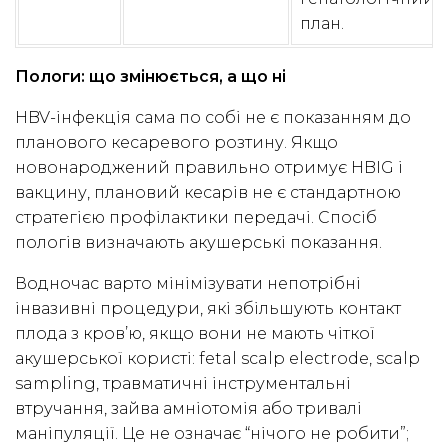
план.
Пологи: що змінюється, а що ні
HBV-інфекція сама по собі не є показанням до
планового кесаревого розтину. Якщо
новонароджений правильно отримує HBIG і
вакцину, плановий кесарів не є стандартною
стратегією профілактики передачі. Спосіб
пологів визначають акушерські показання.
Водночас варто мінімізувати непотрібні
інвазивні процедури, які збільшують контакт
плода з кров’ю, якщо вони не мають чіткої
акушерської користі: fetal scalp electrode, scalp
sampling, травматичні інструментальні
втручання, зайва амніотомія або тривалі
маніпуляції. Це не означає “нічого не робити”;