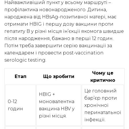
Найважливіший пункт у всьому маршруті –
профілактика новонародженого. Дитина,
народжена від HBsAg-позитивної матері, має
отримати HBIG і першу дозу вакцини проти
гепатиту B у різні місця ін’єкції якомога швидше
після народження, бажано в перші 12 годин.
Потім треба завершити серію вакцинації за
календарем і провести post-vaccination
serologic testing.
Чому це
Етап
Що зробити
критично
Це головний
HBIG +
бар’єр проти
0-12
моновалентна
хронічної
годин
вакцина HBV у
перинатальної
різні місця.
інфекції.