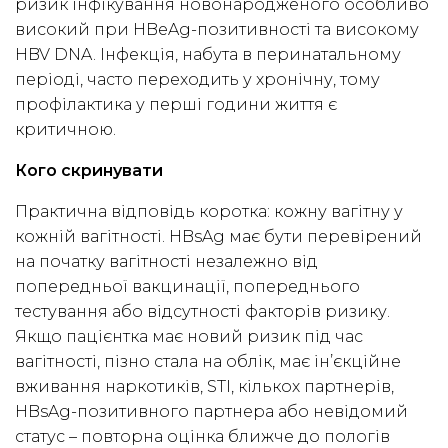
ризик інфікування новонародженого особливо
високий при HBeAg-позитивності та високому
HBV DNA. Інфекція, набута в перинатальному
періоді, часто переходить у хронічну, тому
профілактика у перші години життя є
критичною.
Кого скринувати
Практична відповідь коротка: кожну вагітну у
кожній вагітності. HBsAg має бути перевірений
на початку вагітності незалежно від
попередньої вакцинації, попереднього
тестування або відсутності факторів ризику.
Якщо пацієнтка має новий ризик під час
вагітності, пізно стала на облік, має ін’єкційне
вживання наркотиків, STI, кількох партнерів,
HBsAg-позитивного партнера або невідомий
статус – повторна оцінка ближче до пологів