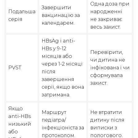
Одна доза при
Завершити
Подальша
народженні
вакцинацію за
серія
не закриває
календарем.
весь захист.
HBsAg і anti-
HBs у 9-12
Перевірити,
місяців або
чи дитина не
через 1-2 місяці
PVST
інфікована і чи
після
сформувала
завершення
захист.
серії, якщо вона
затримана.
Якщо
Маршрут
Не втратити
anti-HBs
педіатра/
дитину після
низький
інфекціоніста за
виписки з
або
протоколом.
пологового.