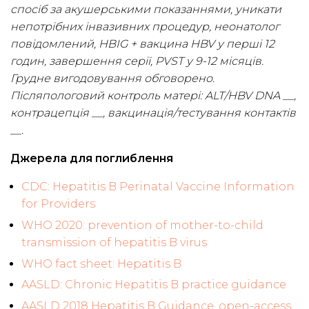
спосіб за акушерськими показаннями, уникати
непотрібних інвазивних процедур, неонатолог
повідомлений, HBIG + вакцина HBV у перші 12
годин, завершення серії, PVST у 9-12 місяців.
Грудне вигодовування обговорено.
Післяпологовий контроль матері: ALT/HBV DNA __,
контрацепція __, вакцинація/тестування контактів
__.
Джерела для поглиблення
CDC: Hepatitis B Perinatal Vaccine Information
for Providers
WHO 2020: prevention of mother-to-child
transmission of hepatitis B virus
WHO fact sheet: Hepatitis B
AASLD: Chronic Hepatitis B practice guidance
AASLD 2018 Hepatitis B Guidance, open-access