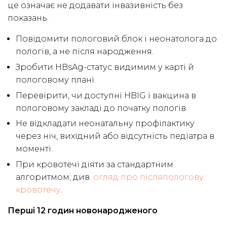
це означає не додавати інвазивність без
показань.
Повідомити пологовий блок і неонатолога до
пологів, а не після народження.
Зробити HBsAg-статус видимим у карті й
пологовому плані.
Перевірити, чи доступні HBIG і вакцина в
пологовому закладі до початку пологів.
Не відкладати неонатальну профілактику
через ніч, вихідний або відсутність педіатра в
моменті.
При кровотечі діяти за стандартним
алгоритмом; див.
огляд про післяпологову
кровотечу
.
Перші 12 годин новонародженого