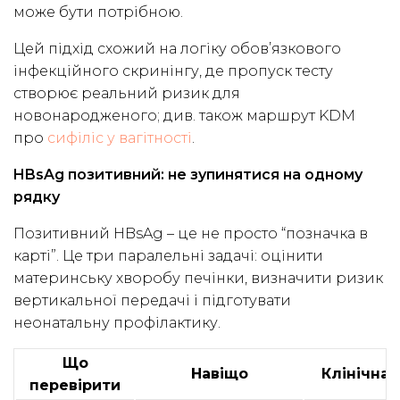
може бути потрібною.
Цей підхід схожий на логіку обов’язкового
інфекційного скринінгу, де пропуск тесту
створює реальний ризик для
новонародженого; див. також маршрут KDM
про
сифіліс у вагітності
.
HBsAg позитивний: не зупинятися на одному
рядку
Позитивний HBsAg – це не просто “позначка в
карті”. Це три паралельні задачі: оцінити
материнську хворобу печінки, визначити ризик
вертикальної передачі і підготувати
неонатальну профілактику.
Що
Навіщо
Клінічна 
перевірити