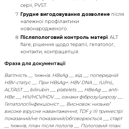
серії, PVST.
Грудне вигодовування дозволене
після
належної профілактики
новонародженого.
Післяпологовий контроль матері
: ALT
flare, рішення щодо терапії, гепатолог,
контакти, контрацепція.
Фраза для документації
Вагітність __ тижнів. HBsAg __ від __; попередній
HBV-статус __. При HBsAg+: HBV DNA __ IU/mL,
ALT/AST __, bilirubin __, platelets __, HBeAg __, anti-
HBe __, HIV/HCV/HDV __, ознаки фіброзу/цирозу __.
Гепатолог/інфекціоніст __. Висновок: низьке/
високе вірусне навантаження; TDF у III триместрі
показаний/не показаний/обговорюється __, старт
__ тижнів, план після пологів __. Пологовий план: