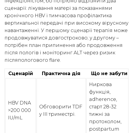
інфекціоністом, бо потрібно відрізнити два
сценарії: лікування матері за показаннями
хронічного HBV і тимчасова профілактика
вертикальної передачі при високому вірусному
навантаженні. У першому сценарії терапія може
продовжуватися довгостроково; у другому –
потрібен план припинення або продовження
після пологів і моніторинг ALT через ризик
післяпологового flare.
Сценарій
Практична дія
Що не забути
Ниркова
функція,
adherence,
HBV DNA
Обговорити TDF
старт 28-32
>200 000
у III триместрі.
тижні за
IU/mL
протоколом,
postpartum