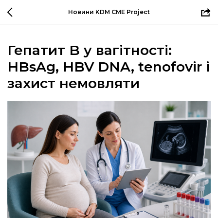
Новини KDM CME Project
Гепатит B у вагітності:
HBsAg, HBV DNA, tenofovir і
захист немовляти