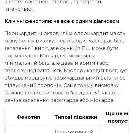
анестезіолог, неонатолог і, за потреби,
інтенсивіст.
Клінічні фенотипи: не все є одним діагнозом
Перикардит, міокардит і міоперикардит мають
різну логіку ризику. Перикардит часто дає біль,
запалення і випіт, але функція ЛШ може бути
нормальною. Міокардит може мати
мінімальний біль, але давати аритмії або
серцеву недостатність. Міоперикардит поєднує
обидва маршрути: перикардіальний біль плюс
підвищений тропонін. Саме тому у висновку
бажано не писати просто “кардіалгія”, якщо є
дані за запалення перикарда або міокарда.
Що не мо
Фенотип
Типові підказки
пропуст
Плевритичний