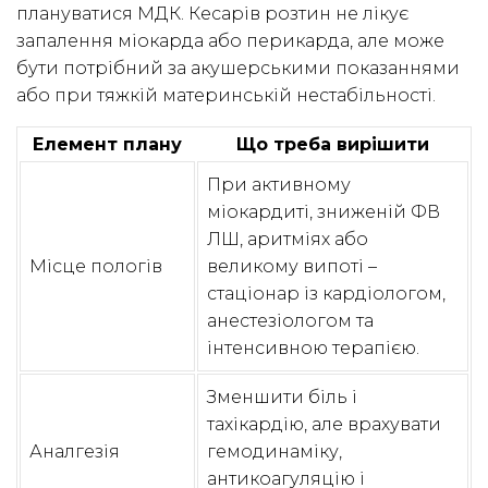
плануватися МДК. Кесарів розтин не лікує
запалення міокарда або перикарда, але може
бути потрібний за акушерськими показаннями
або при тяжкій материнській нестабільності.
Елемент плану
Що треба вирішити
При активному
міокардиті, зниженій ФВ
ЛШ, аритміях або
Місце пологів
великому випоті –
стаціонар із кардіологом,
анестезіологом та
інтенсивною терапією.
Зменшити біль і
тахікардію, але врахувати
Аналгезія
гемодинаміку,
антикоагуляцію і