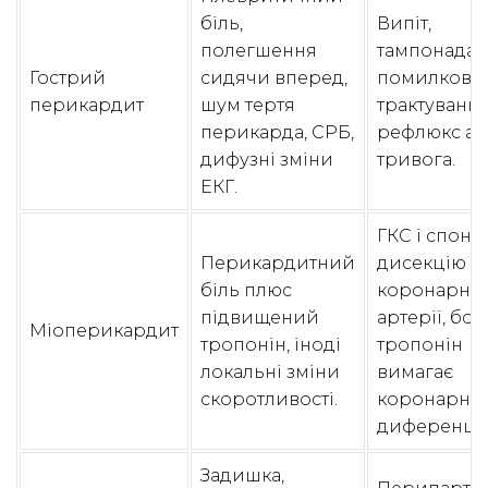
біль,
Випіт,
полегшення
тампонада,
Гострий
сидячи вперед,
помилкове
перикардит
шум тертя
трактування
перикарда, СРБ,
рефлюкс аб
дифузні зміни
тривога.
ЕКГ.
ГКС і спонт
Перикардитний
дисекцію
біль плюс
коронарної
підвищений
артерії, бо
Міоперикардит
тропонін, іноді
тропонін
локальні зміни
вимагає
скоротливості.
коронарно
диференціа
Задишка,