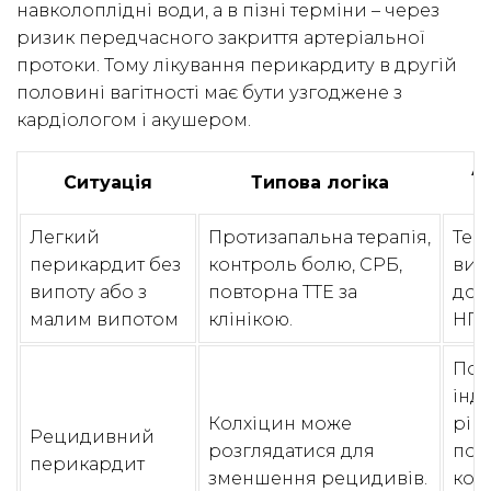
навколоплідні води, а в пізні терміни – через
ризик передчасного закриття артеріальної
протоки. Тому лікування перикардиту в другій
половині вагітності має бути узгоджене з
кардіологом і акушером.
А
Ситуація
Типова логіка
Легкий
Протизапальна терапія,
Терм
перикардит без
контроль болю, СРБ,
виз
випоту або з
повторна ТТЕ за
доп
малим випотом
клінікою.
НПЗ
Пот
інд
Колхіцин може
ріш
Рецидивний
розглядатися для
поя
перикардит
зменшення рецидивів.
кор