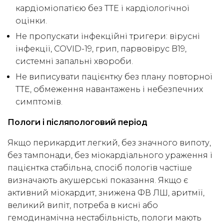
кардіоміопатією без ТТЕ і кардіологічної
оцінки.
Не пропускати інфекційні тригери: вірусні
інфекції, COVID-19, грип, парвовірус B19,
системні запальні хвороби.
Не виписувати пацієнтку без плану повторної
ТТЕ, обмеження навантажень і небезпечних
симптомів.
Пологи і післяпологовий період
Якщо перикардит легкий, без значного випоту,
без тампонади, без міокардіального ураження і
пацієнтка стабільна, спосіб пологів частіше
визначають акушерські показання. Якщо є
активний міокардит, знижена ФВ ЛШ, аритмії,
великий випіт, потреба в кисні або
гемодинамічна нестабільність, пологи мають