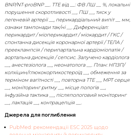
BNP/NT-proBNP __. ТТЕ від __: ФВ ЛШ __ %, локальні
порушення скоротливості __, ПШ __, тиск у
легеневій артерії __, перикардіальний випіт __ мм,
ознаки тампонади так/ні __. Диференціал:
перикардит / міоперикардит / міокардит / ГКС /
спонтанна дисекція коронарної артерії / ТЕЛА /
прееклампсія / перипартальна кардіоміопатія /
аортальна дисекція / сепсис. Залучено кардіолога
__, анестезіолога __, неонатолога __. План: НПЗП/
колхіцин/глюкокортикостероїд __, обмеження за
терміном вагітності __, повторна ТТЕ __, МРТ серця
__, моніторинг ритму __, місце пологів __,
інфузійна тактика __, післяпологовий моніторинг
__, лактація __, контрацепція __.
Джерела для поглиблення
PubMed: рекомендації ESC 2025 щодо
ведення міокардиту й перикардиту