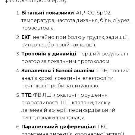
факторів атеросклерозу.
Вітальні показники
: АТ, ЧСС, SpO2,
температура, частота дихання, біль, діурез,
крововтрата.
ЕКГ
: негайно при болю у грудях, задишці,
синкопе або новій тахікардії.
Тропонін у динаміці
: перший результат і
повтор за локальним протоколом.
Запалення і базові аналізи
: СРБ, повний
аналіз крові, креатинін, електроліти,
печінкові проби за ситуацією.
ТТЕ
: ФВ ЛШ, локальні порушення
скоротливості, ПШ, клапани, тиск у
легеневій артерії, перикардіальний
випіт, ознаки тампонади.
Паралельний диференціал
: ГКС,
спонтанна дисекція коронарної артерії,