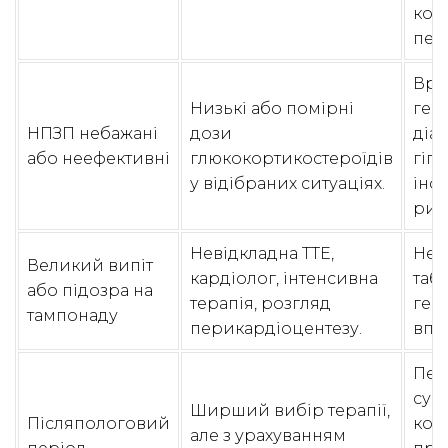
кон
пер
Вра
Низькі або помірні
гес
НПЗП небажані
дози
діаб
або неефективні
глюкокортикостероїдів
гіпе
у відібраних ситуаціях.
інф
риз
Невідкладна ТТЕ,
Не 
Великий випіт
кардіолог, інтенсивна
таб
або підозра на
терапія, розгляд
гем
тампонаду
перикардіоцентезу.
впли
Пер
сумі
Ширший вибір терапії,
Післяпологовий
кож
але з урахуванням