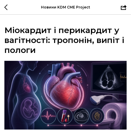
Новини KDM CME Project
Міокардит і перикардит у
вагітності: тропонін, випіт і
пологи