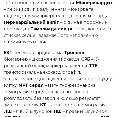
тобто оболонки навколо серця.
Міоперикардит
– перикардит із залученням міокарда та
підвищенням маркерів ушкодження міокарда.
Перикардіальний випіт
– рідина в порожнині
перикарда.
Тампонада серця
– стан, коли випіт
стискає серце і заважає його наповненню,
спричиняючи шок.
ЕКГ
– електрокардіограма.
Тропонін
–
біомаркер ушкодження міокарда.
СРБ
– C-
реактивний білок, маркер запалення.
ТТЕ
–
трансторакальна ехокардіографія,
ультразвукове дослідження серця через грудну
клітку.
МРТ серця
– магнітно-резонансна
томографія серця; під час вагітності її
розглядають без гадолінію, якщо результат
змінить тактику.
КТ
– комп’ютерна томографія.
ЛШ
– лівий шлуночок.
ПШ
– правий шлуночок.