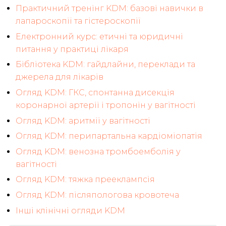
Практичний тренінг KDM: базові навички в
лапароскопії та гістероскопії
Електронний курс: етичні та юридичні
питання у практиці лікаря
Бібліотека KDM: гайдлайни, переклади та
джерела для лікарів
Огляд KDM: ГКС, спонтанна дисекція
коронарної артерії і тропонін у вагітності
Огляд KDM: аритмії у вагітності
Огляд KDM: перипартальна кардіоміопатія
Огляд KDM: венозна тромбоемболія у
вагітності
Огляд KDM: тяжка прееклампсія
Огляд KDM: післяпологова кровотеча
Інші клінічні огляди KDM