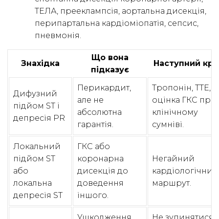
ТЕЛА, прееклампсія, аортальна дисекція,
перипартальна кардіоміопатія, сепсис,
пневмонія.
Що вона
Знахідка
Наступний кро
підказує
Перикардит,
Тропонін, ТТЕ,
Дифузний
але не
оцінка ГКС при
підйом ST і
абсолютна
клінічному
депресія PR
гарантія.
сумніві.
Локальний
ГКС або
підйом ST
коронарна
Негайний
або
дисекція до
кардіологічний
локальна
доведення
маршрут.
депресія ST
іншого.
Ушкодження
Не зупинятися