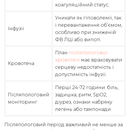
коагуляційний статус.
Уникати як гіповолемії, так
і перевантаження об’ємом,
Інфузії
особливо при зниженій
ФВ ЛШ або випоті.
План
післяпологової
кровотечі
має враховувати
Кровотеча
серцеву недостатність і
допустимість інфузії.
Перші 24-72 години: біль,
Післяпологовий
задишка, ритм, SpO2,
моніторинг
діурез, ознаки набряку
легень або тампонади.
Післяпологовий період важливий не менше за