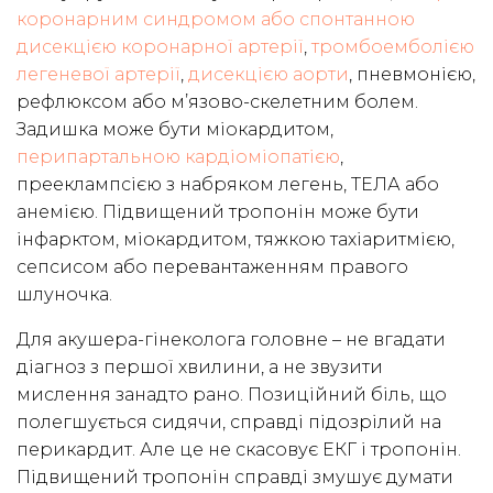
коронарним синдромом або спонтанною
дисекцією коронарної артерії
,
тромбоемболією
легеневої артерії
,
дисекцією аорти
, пневмонією,
рефлюксом або м’язово-скелетним болем.
Задишка може бути міокардитом,
перипартальною кардіоміопатією
,
прееклампсією з набряком легень, ТЕЛА або
анемією. Підвищений тропонін може бути
інфарктом, міокардитом, тяжкою тахіаритмією,
сепсисом або перевантаженням правого
шлуночка.
Для акушера-гінеколога головне – не вгадати
діагноз з першої хвилини, а не звузити
мислення занадто рано. Позиційний біль, що
полегшується сидячи, справді підозрілий на
перикардит. Але це не скасовує ЕКГ і тропонін.
Підвищений тропонін справді змушує думати