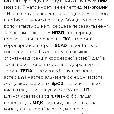
ФВ ЛШ
– фракція викиду лівого шлуночка.
BNP
–
мозковий натрійуретичний пептид;
NT-proBNP
– N-кінцевий фрагмент попередника мозкового
натрійуретичного пептиду. Обидва маркери
допомагають оцінити серцеве перевантаження,
але не замінюють ТТЕ.
НПЗП
– нестероїдні
протизапальні препарати.
ГКС
– гострий
коронарний синдром.
SCAD
– spontaneous
coronary artery dissection, українською
спонтанна дисекція коронарної артерії; далі в
тексті переважно використано український
термін.
ТЕЛА
– тромбоемболія легеневої
артерії.
АТ
– артеріальний тиск.
ЧСС
– частота
серцевих скорочень.
SpO2
– насичення крові
киснем за даними пульсоксиметра.
ШТ
–
шлуночкова тахікардія.
ФП
– фібриляція
передсердь.
МДК
– мультидисциплінарна
команда: акушер-гінеколог, кардіолог,