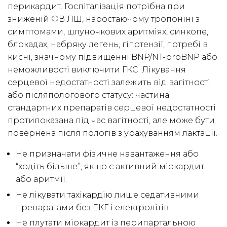
перикардит. Госпіталізація потрібна при
зниженій ФВ ЛШ, наростаючому тропоніні з
симптомами, шлуночкових аритміях, синкопе,
блокадах, набряку легень, гіпотензії, потребі в
кисні, значному підвищенні BNP/NT-proBNP або
неможливості виключити ГКС. Лікування
серцевої недостатності залежить від вагітності
або післяпологового статусу: частина
стандартних препаратів серцевої недостатності
протипоказана під час вагітності, але може бути
повернена після пологів з урахуванням лактації.
Не призначати фізичне навантаження або
“ходіть більше”, якщо є активний міокардит
або аритмії.
Не лікувати тахікардію лише седативними
препаратами без ЕКГ і електролітів.
Не плутати міокардит із перипартальною