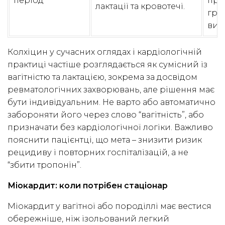
період
пре
лактації та кровотечі.
гру
виг
Колхіцин у сучасних оглядах і кардіологічній
практиці частіше розглядається як сумісний із
вагітністю та лактацією, зокрема за досвідом
ревматологічних захворювань, але рішення має
бути індивідуальним. Не варто або автоматично
забороняти його через слово “вагітність”, або
призначати без кардіологічної логіки. Важливо
пояснити пацієнтці, що мета – знизити ризик
рецидиву і повторних госпіталізацій, а не
“збити тропонін”.
Міокардит: коли потрібен стаціонар
Міокардит у вагітної або породіллі має вестися
обережніше, ніж ізольований легкий