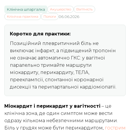
Клінічна шпаргалка
Акушерство
Вагітність
Клінічна практика
Пологи
06.06.2026
Коротко для практики:
Позиційний плевритичний біль не
виключає інфаркт, а підвищений тропонін
не означає автоматично ГКС: у вагітної
паралельно тримайте маршрути
міокардиту, перикардиту, ТЕЛА,
прееклампсії, спонтанної коронарної
дисекції та перипартальної кардіоміопатії.
Міокардит і перикардит у вагітності
– це
клінічна зона, де один симптом може вести
одразу кількома небезпечними маршрутами.
Біль у грудях може бути перикардитом,
гострим