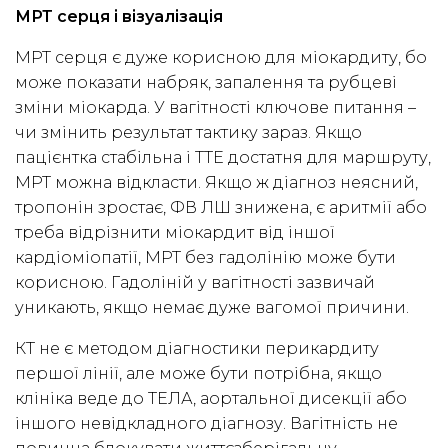
МРТ серця і візуалізація
МРТ серця є дуже корисною для міокардиту, бо
може показати набряк, запалення та рубцеві
зміни міокарда. У вагітності ключове питання –
чи змінить результат тактику зараз. Якщо
пацієнтка стабільна і ТТЕ достатня для маршруту,
МРТ можна відкласти. Якщо ж діагноз неясний,
тропонін зростає, ФВ ЛШ знижена, є аритмії або
треба відрізнити міокардит від іншої
кардіоміопатії, МРТ без гадолінію може бути
корисною. Гадоліній у вагітності зазвичай
уникають, якщо немає дуже вагомої причини.
КТ не є методом діагностики перикардиту
першої лінії, але може бути потрібна, якщо
клініка веде до ТЕЛА, аортальної дисекції або
іншого невідкладного діагнозу. Вагітність не