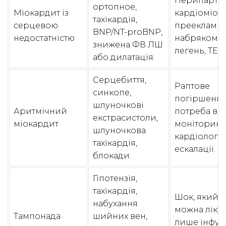
Перипарта
ортопное,
Міокардит із
кардіоміопа
тахікардія,
серцевою
прееклампс
BNP/NT-proBNP,
недостатністю
набряком
знижена ФВ ЛШ
легень, ТЕЛ
або дилатація.
Серцебиття,
Раптове
синкопе,
погіршення
шлуночкові
Аритмічний
потреба в
екстрасистоли,
міокардит
моніторингу
шлуночкова
кардіологіч
тахікардія,
ескалації.
блокади.
Гіпотензія,
тахікардія,
Шок, який 
набухання
можна ліку
Тампонада
шийних вен,
лише інфуз