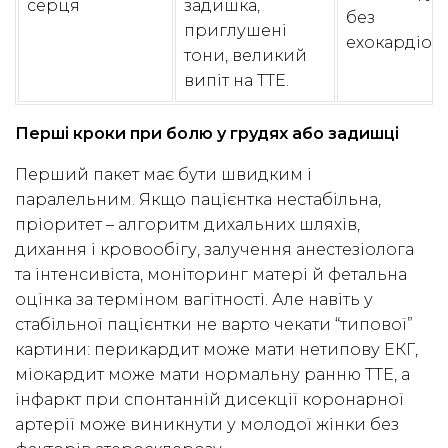
серця
задишка,
без
приглушені
ехокардіогр
тони, великий
випіт на ТТЕ.
Перші кроки при болю у грудях або задишці
Перший пакет має бути швидким і
паралельним. Якщо пацієнтка нестабільна,
пріоритет – алгоритм дихальних шляхів,
дихання і кровообігу, залучення анестезіолога
та інтенсивіста, моніторинг матері й фетальна
оцінка за терміном вагітності. Але навіть у
стабільної пацієнтки не варто чекати “типової”
картини: перикардит може мати нетипову ЕКГ,
міокардит може мати нормальну ранню ТТЕ, а
інфаркт при спонтанній дисекції коронарної
артерії може виникнути у молодої жінки без