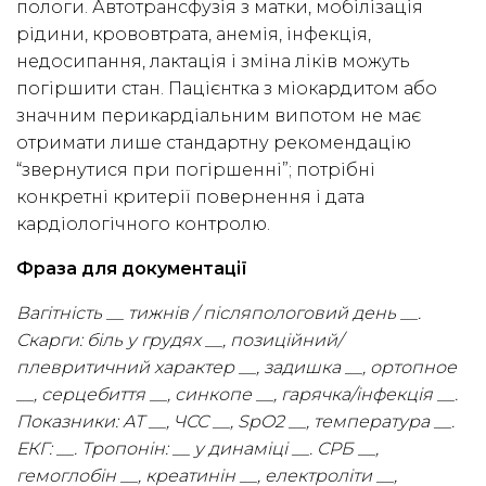
пологи. Автотрансфузія з матки, мобілізація
рідини, крововтрата, анемія, інфекція,
недосипання, лактація і зміна ліків можуть
погіршити стан. Пацієнтка з міокардитом або
значним перикардіальним випотом не має
отримати лише стандартну рекомендацію
“звернутися при погіршенні”; потрібні
конкретні критерії повернення і дата
кардіологічного контролю.
Фраза для документації
Вагітність __ тижнів / післяпологовий день __.
Скарги: біль у грудях __, позиційний/
плевритичний характер __, задишка __, ортопное
__, серцебиття __, синкопе __, гарячка/інфекція __.
Показники: АТ __, ЧСС __, SpO2 __, температура __.
ЕКГ: __. Тропонін: __ у динаміці __. СРБ __,
гемоглобін __, креатинін __, електроліти __,