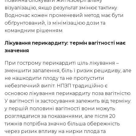
повинна блокувати життєзберігальну
візуалізацію, якщо результат змінює тактику.
Водночас кожен променевий метод має бути
обґрунтований, із мінімізацією дози та
командним рішенням.
Лікування перикардиту: термін вагітності має
значення
При гострому перикардиті ціль лікування –
зменшити запалення, біль і ризик рецидиву, але
не нашкодити плоду та не пропустити
небезпечний випіт. НПЗП традиційно є
основою лікування перикардиту поза вагітністю.
У вагітності їх застосування залежить від терміну:
у першій половині вагітності вони можуть
розглядатися за показаннями, але після 20
тижнів потрібна значно більша обережність
через ризик впливу на нирки плода та