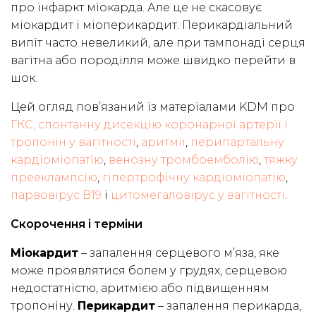
про інфаркт міокарда. Але це не скасовує
міокардит і міоперикардит. Перикардіальний
випіт часто невеликий, але при тампонаді серця
вагітна або породілля може швидко перейти в
шок.
Цей огляд пов’язаний із матеріалами KDM про
ГКС, спонтанну дисекцію коронарної артерії і
тропонін у вагітності
,
аритмії
,
перипартальну
кардіоміопатію
,
венозну тромбоемболію
,
тяжку
прееклампсію
,
гіпертрофічну кардіоміопатію
,
парвовірус B19
і
цитомегаловірус у вагітності
.
Скорочення і терміни
Міокардит
– запалення серцевого м’яза, яке
може проявлятися болем у грудях, серцевою
недостатністю, аритмією або підвищенням
тропоніну.
Перикардит
– запалення перикарда,