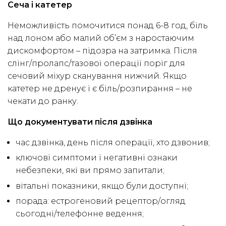
Сеча і катетер
Неможливість помочитися понад 6-8 год, біль
над лоном або малий об’єм з наростаючим
дискомфортом – підозра на затримка. Після
слінг/пролапс/тазової операції поріг для
сечовий міхур сканування нижчий. Якщо
катетер не дренує і є біль/розпирання – не
чекати до ранку.
Що документувати після дзвінка
час дзвінка, день після операції, хто дзвонив;
ключові симптоми і негативні ознаки
небезпеки, які ви прямо запитали;
вітальні показники, якщо були доступні;
порада: естрогеновий рецептор/огляд
сьогодні/телефонне ведення;