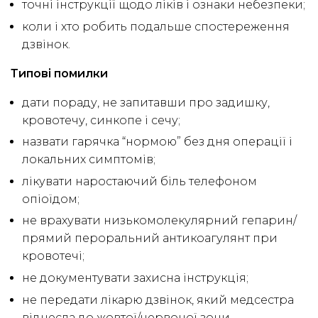
точні інструкції щодо ліків і ознаки небезпеки;
коли і хто робить подальше спостереження
дзвінок.
Типові помилки
дати пораду, не запитавши про задишку,
кровотечу, синкопе і сечу;
назвати гарячка “нормою” без дня операції і
локальних симптомів;
лікувати наростаючий біль телефоном
опіоїдом;
не врахувати низькомолекулярний гепарин/
прямий пероральний антикоагулянт при
кровотечі;
не документувати захисна інструкція;
не передати лікарю дзвінок, який медсестра
віднесла до жовтої/червоної зони.