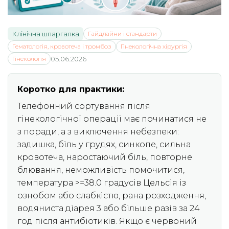
Клінічна шпаргалка
Гайдлайни і стандарти
Гематологія, кровотеча і тромбоз
Гінекологічна хірургія
Гінекологія
05.06.2026
Коротко для практики:
Телефонний сортування після
гінекологічної операції має починатися не
з поради, а з виключення небезпеки:
задишка, біль у грудях, синкопе, сильна
кровотеча, наростаючий біль, повторне
блювання, неможливість помочитися,
температура >=38.0 градусів Цельсія із
ознобом або слабкістю, рана розходження,
водяниста діарея 3 або більше разів за 24
год після антибіотиків. Якщо є червоний