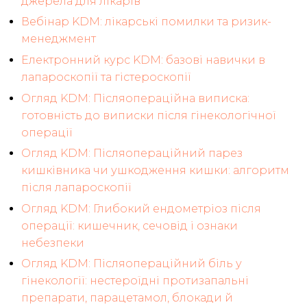
джерела для лікарів
Вебінар KDM: лікарські помилки та ризик-
менеджмент
Електронний курс KDM: базові навички в
лапароскопії та гістероскопії
Огляд KDM: Післяопераційна виписка:
готовність до виписки після гінекологічної
операції
Огляд KDM: Післяопераційний парез
кишківника чи ушкодження кишки: алгоритм
після лапароскопії
Огляд KDM: Глибокий ендометріоз після
операції: кишечник, сечовід і ознаки
небезпеки
Огляд KDM: Післяопераційний біль у
гінекології: нестероїдні протизапальні
препарати, парацетамол, блокади й