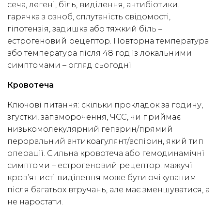
сеча, легені, біль, виділення, антибіотики.
гарячка з озноб, сплутаність свідомості,
гіпотензія, задишка або тяжкий біль –
естрогеновий рецептор. Повторна температура
або температура після 48 год із локальними
симптомами – огляд сьогодні.
Кровотеча
Ключові питання: скільки прокладок за годину,
згустки, запаморочення, ЧСС, чи приймає
низькомолекулярний гепарин/прямий
пероральний антикоагулянт/аспірин, який тип
операції. Сильна кровотеча або гемодинамічні
симптоми – естрогеновий рецептор. мажучі
кров’янисті виділення може бути очікуваним
після багатьох втручань, але має зменшуватися, а
не наростати.