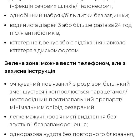
інфекція сечових шляхів/пієлонефрит;
однобічний набряк/біль литки без задишки;
водяниста діарея 3 або більше разів за 24 год
після антибіотиків;
катетер не дренує або є підтікання навколо
катетера з дискомфортом.
Зелена зона: можна вести телефоном, але з
захисна інструкція
очікуваний пов’язаний з розрізом біль, який
зменшується і контролюється парацетамол/
нестероїдний протизапальний препарат/
мінімальним опіоїд резервний;
легке мажучі кров’янисті виділення без
згустків і без запаморочення;
одноразова нудота без повторного блювання,