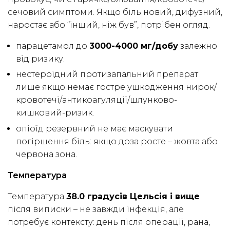
сечовий симптоми. Якщо біль новий, дифузний,
наростає або “інший, ніж був”, потрібен огляд.
парацетамол до
3000-4000 мг/добу
залежно
від ризику.
нестероїдний протизапальний препарат
лише якщо немає гостре ушкодження нирок/
кровотечі/антикоагуляції/шлунково-
кишковий-ризик.
опіоїд резервний не має маскувати
погіршення біль: якщо доза росте – жовта або
червона зона.
Температура
Температура
38.0 градусів Цельсія і вище
після виписки – не завжди інфекція, але
потребує контексту: день після операції, рана,