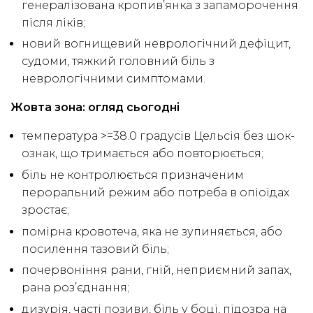
генералізована кропив’янка з запаморочення
після ліків;
новий вогнищевий неврологічний дефіцит,
судоми, тяжкий головний біль з
неврологічними симптомами.
Жовта зона: огляд сьогодні
температура >=38.0 градусів Цельсія без шок-
ознак, що тримається або повторюється;
біль не контролюється призначеним
пероральний режим або потреба в опіоїдах
зростає;
помірна кровотеча, яка не зупиняється, або
посилення тазовий біль;
почервоніння рани, гній, неприємний запах,
рана роз’єднання;
дизурія, часті позиви, біль у боці, підозра на