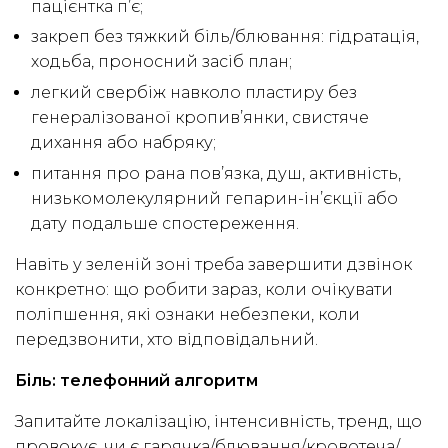
пацієнтка п’є;
закреп без тяжкий біль/блювання: гідратація,
ходьба, проносний засіб план;
легкий свербіж навколо пластиру без
генералізованої кропив’янки, свистяче
дихання або набряку;
питання про рана пов’язка, душ, активність,
низькомолекулярний гепарин-ін’єкції або
дату подальше спостереження.
Навіть у зеленій зоні треба завершити дзвінок
конкретно: що робити зараз, коли очікувати
поліпшення, які ознаки небезпеки, коли
передзвонити, хто відповідальний.
Біль: телефонний алгоритм
Запитайте локалізацію, інтенсивність, тренд, що
провокує, чи є гарячка/блювання/кровотеча/