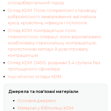
опіоїдзберігальний підхід
Огляд KDM: Після гістеректомії з приводу
доброякісного захворювання: вагінальна
кукса, кровотеча, інфекція і гістологія
Огляд KDM: Контрацепція після
гінекологічної операції: коли відновлювати
комбіновану гормональну контрацепцію,
прогестинові методи й довготривалу
контрацепцію
Огляд KDM: OASIS: розриви 3-4 ступеня без
пропущеного сфінктера
Інші клінічні огляди KDM
Джерела та пов'язані матеріали
Основне джерело
Матеріал у бібліотеці KDM