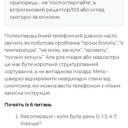
прапорець - не 'поспостерігайте', а
естрогеновий рецептор/103 або огляд
сьогодні за клінікою.
Післяопераційний телефонний дзвінок часто
звучить як побутова проблема: “трохи болить”, “є
температура”, “не можу заснути”, “кровить”,
“погано мочусь”. Але для лікаря або медсестри
це має бути короткий структурований
сортування, а не випадкова порада. Мета –
швидко відокремити невідкладні стани від
симптомів, які можна вести телефоном з чітким
захисна інструкція.
Почніть із 6 питань
Яка операція і коли була: день 0, 1-3, 4-7,
пізніше?