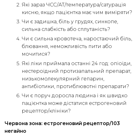
Які зараз ЧСС/АТ/температура/сатурація
кисню, якщо пацієнтка має чим виміряти?
Чи є задишка, біль у грудях, синкопе,
сильна слабкість або сплутаність?
Чи є сильна кровотеча, наростаючий біль,
блювання, неможливість пити або
мочитися?
Які ліки приймала останні 24 год: опіоїди,
нестероїдний протизапальний препарат,
низькомолекулярний гепарин,
антибіотики, протиблювотні препарати?
Чи є поруч доросла людина і як швидко
пацієнтка може дістатися естрогеновий
рецептор/клініки?
Червона зона: естрогеновий рецептор/103
негайно