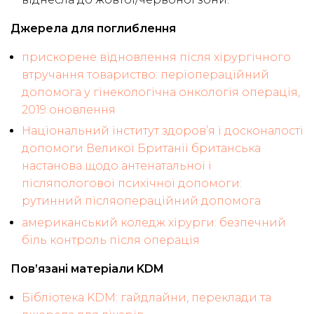
Джерела для поглиблення
прискорене відновлення після хірургічного
втручання товариство: періопераційний
допомога у гінекологічна онкологія операція,
2019 оновлення
Національний інститут здоров’я і досконалості
допомоги Великої Британії британська
настанова щодо антенатальної і
післяпологової психічної допомоги:
рутинний післяопераційний допомога
американський коледж хірурги: безпечний
біль контроль після операція
Пов’язані матеріали KDM
Бібліотека KDM: гайдлайни, переклади та