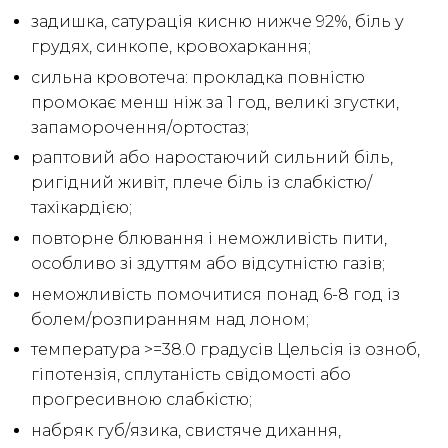
задишка, сатурація кисню нижче 92%, біль у
грудях, синкопе, кровохаркання;
сильна кровотеча: прокладка повністю
промокає менш ніж за 1 год, великі згустки,
запаморочення/ортостаз;
раптовий або наростаючий сильний біль,
ригідний живіт, плече біль із слабкістю/
тахікардією;
повторне блювання і неможливість пити,
особливо зі здуттям або відсутністю газів;
неможливість помочитися понад 6-8 год із
болем/розпиранням над лоном;
температура >=38.0 градусів Цельсія із озноб,
гіпотензія, сплутаність свідомості або
прогресивною слабкістю;
набряк губ/язика, свистяче дихання,