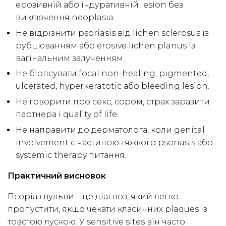
ерозивній або індуративній lesion без
виключення neoplasia.
Не відрізнити psoriasis від lichen sclerosus із
рубцюванням або erosive lichen planus із
вагінальним залученням.
Не біопсувати focal non-healing, pigmented,
ulcerated, hyperkeratotic або bleeding lesion.
Не говорити про секс, сором, страх заразити
партнера і quality of life.
Не направити до дерматолога, коли genital
involvement є частиною тяжкого psoriasis або
systemic therapy питання.
Практичний висновок
Псоріаз вульви – це діагноз, який легко
пропустити, якщо чекати класичних plaques із
товстою лускою. У sensitive sites він часто