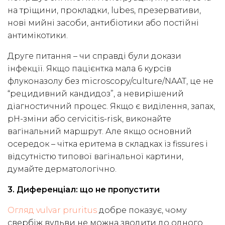
на тріщини, прокладки, lubes, презервативи,
нові мийні засоби, антибіотики або постійні
антимікотики.
Друге питання – чи справді були докази
інфекції. Якщо пацієнтка мала 6 курсів
флуконазолу без microscopy/culture/NAAT, це не
“рецидивний кандидоз”, а невирішений
діагностичний процес. Якщо є виділення, запах,
pH-зміни або cervicitis-risk, виконайте
вагінальний маршрут. Але якщо основний
осередок – чітка еритема в складках із fissures і
відсутністю типової вагінальної картини,
думайте дерматологічно.
3. Диференціал: що не пропустити
Огляд vulvar pruritus
добре показує, чому
свербіж вульви не можна зводити до одного