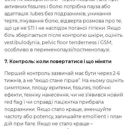
активних fissures і болю потрібна пауза або
адаптація: lubes без подразників, уникання
тертя, лікування болю, відверта розмова про те,
що це не STI і не наслідок поганої гігієни. Якщо
біль зберігається після контролю шкіри, оцініть
vestibulodynia, pelvic floor tenderness і GSM,
особливо в перименопаузі/постменопаузі.
7. Контроль: коли повертатися і що міняти
Перший контроль зазвичай має бути через 2-6
тижнів, а не “якщо стане гірше”. На ньому оцініть
симптоми, площу еритеми, fissures, побічні
ефекти, техніку нанесення, чи не з’явився новий
red flag і чи справді пацієнтка прибрала
подразники. Якщо стало краще, зменшуйте
частоту або potency, залишайте emollient і план
дій при flare. Якщо не стало краще –