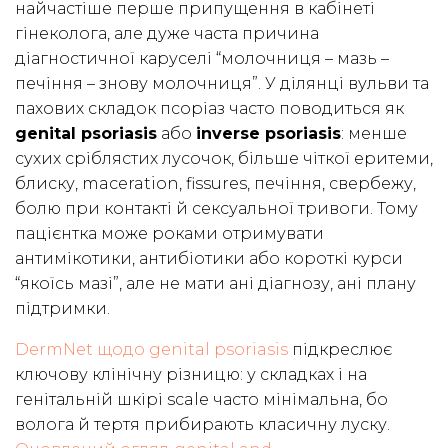
найчастіше перше припущення в кабінеті
гінеколога, але дуже часта причина
діагностичної каруселі “молочниця – мазь –
печіння – знову молочниця”. У ділянці вульви та
пахових складок псоріаз часто поводиться як
genital psoriasis
або
inverse psoriasis
: менше
сухих сріблястих лусочок, більше чіткої еритеми,
блиску, maceration, fissures, печіння, свербежу,
болю при контакті й сексуальної тривоги. Тому
пацієнтка може роками отримувати
антимікотики, антибіотики або короткі курси
“якоїсь мазі”, але не мати ані діагнозу, ані плану
підтримки.
DermNet щодо genital psoriasis
підкреслює
ключову клінічну різницю: у складках і на
генітальній шкірі scale часто мінімальна, бо
волога й тертя прибирають класичну луску.