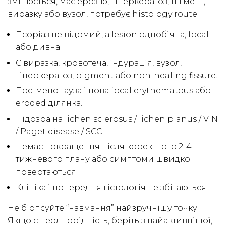
змінюється, має ерозію, гіперкератоз, пігмент,
виразку або вузол, потребує histology route.
Псоріаз не відомий, а lesion однобічна, focal
або дивна.
Є виразка, кровотеча, індурація, вузол,
гіперкератоз, pigment або non-healing fissure.
Постменопауза і нова focal erythematous або
eroded ділянка.
Підозра на lichen sclerosus / lichen planus / VIN
/ Paget disease / SCC.
Немає покращення після коректного 2-4-
тижневого плану або симптоми швидко
повертаються.
Клініка і попередня гістологія не збігаються.
Не біопсуйте “навмання” найзручнішу точку.
Якщо є неоднорідність, беріть з найактивнішої,