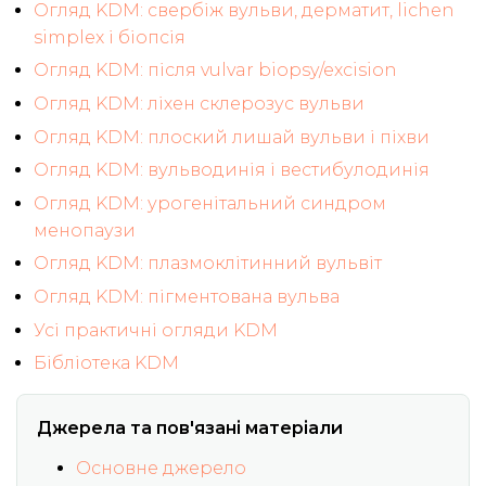
Огляд KDM: свербіж вульви, дерматит, lichen
simplex і біопсія
Огляд KDM: після vulvar biopsy/excision
Огляд KDM: ліхен склерозус вульви
Огляд KDM: плоский лишай вульви і піхви
Огляд KDM: вульводинія і вестибулодинія
Огляд KDM: урогенітальний синдром
менопаузи
Огляд KDM: плазмоклітинний вульвіт
Огляд KDM: пігментована вульва
Усі практичні огляди KDM
Бібліотека KDM
Джерела та пов'язані матеріали
Основне джерело