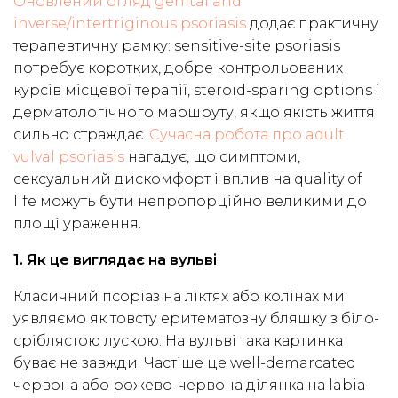
Оновлений огляд genital and
inverse/intertriginous psoriasis
додає практичну
терапевтичну рамку: sensitive-site psoriasis
потребує коротких, добре контрольованих
курсів місцевої терапії, steroid-sparing options і
дерматологічного маршруту, якщо якість життя
сильно страждає.
Сучасна робота про adult
vulval psoriasis
нагадує, що симптоми,
сексуальний дискомфорт і вплив на quality of
life можуть бути непропорційно великими до
площі ураження.
1. Як це виглядає на вульві
Класичний псоріаз на ліктях або колінах ми
уявляємо як товсту еритематозну бляшку з біло-
сріблястою лускою. На вульві така картинка
буває не завжди. Частіше це well-demarcated
червона або рожево-червона ділянка на labia