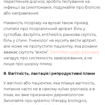
перегляньте діагноз, зробіть тестування на
інфекції за симптомами, подумайте про біопсію
або направлення.
Наявність псоріазу на вульві також привід
спитати про псоріатичний артрит: біль у
суглобах, dactylitis, enthesitis, ранкова скутість,
біль у спині. Гінеколог не мусить вести артрит,
але може не пропустити пацієнтку, яка роками
вважає скутість “віком”.
DermNet щодо psoriasis
нагадує про системність захворювання, а не
лише про шкірну пляму.
8. Вагітність, лактація і репродуктивні плани
У вагітної або пацієнтки, яка планує вагітність,
питання часто не в самому vulvar psoriasis, а в
ліках, які вже призначені дерматологом.
Запитайте про systemic therapy, biologics,