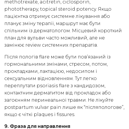
methotrexate, acitretin, ciclosporin,
phototherapy, topical steroid potency. Якщо
пацієнтка отримує системне лікування або
планує зміну терапії, маршрут має бути
спільним із дерматологом. Місцевий короткий
план для вульви часто можливий, але не
замінює review системних препаратів.
Після пологів flare може бути пов’язаний із
гормональними змінами, стресом, потом,
прокладками, лактацією, недосипом і
сексуальним відновленням. Тут легко
переплутати psoriasis flare з кандидозом,
контактним дерматитом від прокладок або
загоєнням перинеальної травми. Не лікуйте
postpartum vulvar pain лише як “післяпологове”,
якщо є чіткі plaques і fissures.
9. Фраза для направлення