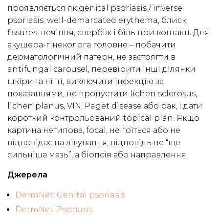
проявляється як genital psoriasis / inverse
psoriasis: well-demarcated erythema, блиск,
fissures, печіння, свербіж і біль при контакті. Для
акушера-гінеколога головне – побачити
дерматологічний патерн, не застрягти в
antifungal carousel, перевірити інші ділянки
шкіри та нігті, виключити інфекцію за
показаннями, не пропустити lichen sclerosus,
lichen planus, VIN, Paget disease або рак, і дати
короткий контрольований topical plan. Якщо
картина нетипова, focal, не гоїться або не
відповідає на лікування, відповідь не “ще
сильніша мазь”, а біопсія або направлення.
Джерела
DermNet: Genital psoriasis
DermNet: Psoriasis