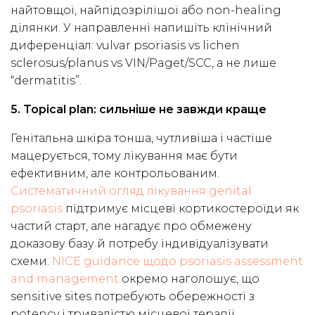
найтовщої, найпідозрілішої або non-healing
ділянки. У направленні напишіть клінічний
диференціал: vulvar psoriasis vs lichen
sclerosus/planus vs VIN/Paget/SCC, а не лише
“dermatitis”.
5. Topical plan: сильніше не завжди краще
Генітальна шкіра тонша, чутливіша і частіше
мацерується, тому лікування має бути
ефективним, але контрольованим.
Систематичний огляд лікування genital
psoriasis
підтримує місцеві кортикостероїди як
частий старт, але нагадує про обмежену
доказову базу й потребу індивідуалізувати
схеми.
NICE guidance щодо psoriasis assessment
and management
окремо наголошує, що
sensitive sites потребують обережності з
potency і тривалістю місцевої терапії.