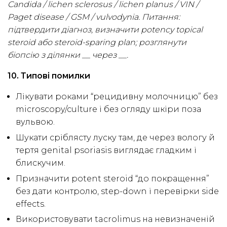
Candida / lichen sclerosus / lichen planus / VIN /
Paget disease / GSM / vulvodynia. Питання:
підтвердити діагноз, визначити potency topical
steroid або steroid-sparing plan; розглянути
біопсію з ділянки __ через __.
10. Типові помилки
Лікувати роками “рецидивну молочницю” без
microscopy/culture і без огляду шкіри поза
вульвою.
Шукати сріблясту луску там, де через вологу й
тертя genital psoriasis виглядає гладким і
блискучим.
Призначити potent steroid “до покращення”
без дати контролю, step-down і перевірки side
effects.
Використовувати tacrolimus на невизначеній