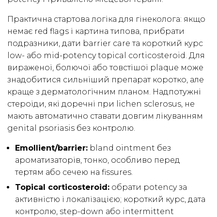
Практична стартова логіка для гінеколога: якщо
немає red flags і картина типова, прибрати
подразники, дати barrier care та короткий курс
low- або mid-potency topical corticosteroid. Для
вираженої, болючої або товстішої plaque може
знадобитися сильніший препарат коротко, але
краще з дерматологічним планом. Надпотужні
стероїди, які доречні при lichen sclerosus, не
мають автоматично ставати довгим лікуванням
genital psoriasis без контролю.
Emollient/barrier:
bland ointment без
ароматизаторів, тонко, особливо перед
тертям або сечею на fissures.
Topical corticosteroid:
обрати potency за
активністю і локалізацією; короткий курс, дата
контролю, step-down або intermittent