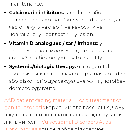
maintenance.
Calcineurin inhibitors:
tacrolimus або
pimecrolimus можуть бути steroid-sparing, але
часто печуть на старті; не наносити на
невизначену неопластичну lesion.
Vitamin D analogues / tar / irritants:
у
генітальній зоні можуть подразнювати; не
стартуйте їх без розуміння tolerability.
Systemic/biologic therapy:
якщо genital
psoriasis є частиною значного psoriasis burden
або різко погіршує сексуальне життя, потрібен
dermatology route.
AAD patient-facing material щодо treatment of
genital psoriasis
корисний для пояснення, чому
лікування в цій зоні відрізняється від лікування
ліктів чи колін.
Vulvovaginal Disorders Atlas
щодо psoriasis
також добре підкреслює