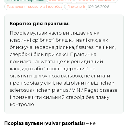
Гематологія, кровотеча і тромбоз
Гінекологія
09.06.2026
Коротко для практики:
Псоріаз вульви часто виглядає не як
класичні сріблясті бляшки на ліктях, а як
блискуча червона ділянка, fissures, печіння,
свербіж і біль при сексі. Практична
помилка - лікувати це як рецидивний
кандидоз або 'просто дерматит', не
оглянути шкіру поза вульвою, не спитати
про псоріаз у сім'ї, не відрізнити від lichen
sclerosus / lichen planus / VIN / Paget disease
і призначити сильний стероїд без плану
контролю.
Псоріаз вульви
(
vulvar psoriasis
) – не