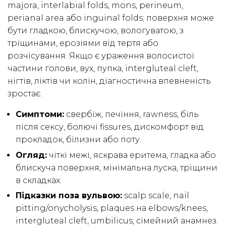
majora, interlabial folds, mons, perineum,
perianal area або inguinal folds; поверхня може
бути гладкою, блискучою, вологуватою, з
тріщинами, ерозіями від тертя або
розчісування. Якщо є ураження волосистої
частини голови, вух, пупка, intergluteal cleft,
нігтів, ліктів чи колін, діагностична впевненість
зростає.
Симптоми:
свербіж, печіння, rawness, біль
після сексу, болючі fissures, дискомфорт від
прокладок, білизни або поту.
Огляд:
чіткі межі, яскрава еритема, гладка або
блискуча поверхня, мінімальна луска, тріщини
в складках.
Підказки поза вульвою:
scalp scale, nail
pitting/onycholysis, plaques на elbows/knees,
intergluteal cleft, umbilicus, сімейний анамнез.