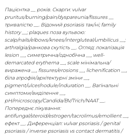
Пацієнтка __ років. Скарги: vulvar
pruritus/burning/pain/dyspareunia/fissures __
тривалістю __. Відомий psoriasis так/ні; family
history __; plaques поза вульвою:
scalp/nails/elbows/knees/intergluteal/umbilicus __;
arthralgia/ранкова скутість __. Огляд: локалізація
lesion __, симетрична/однобічна __, well-
demarcated erythema __, scale мінімальна/
виражена __, fissures/erosions __, lichenification __,
біла атрофія/архітектурні зміни __,
pigment/ulcer/nodule/induration __. Вагінальні
симптоми/виділення __,
pH/microscopy/Candida/BV/Trich/NAAT __.
Попереднє лікування:
antifungal/steroid/estrogen/tacrolimus/emollient __,
ефект __. Диференціал: vulvar psoriasis / genital
psoriasis / inverse psoriasis vs contact dermatitis /