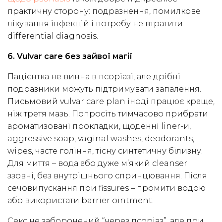
практичну сторону: подразнення, помилкове
лікування інфекцій і потребу не втратити
differential diagnosis.
6. Vulvar care без зайвої магії
Пацієнтка не винна в псоріазі, але дрібні
подразники можуть підтримувати запалення.
Письмовий vulvar care plan іноді працює краще,
ніж третя мазь. Попросіть тимчасово прибрати
ароматизовані прокладки, щоденні liner-и,
aggressive soap, vaginal washes, deodorants,
wipes, часте гоління, тісну синтетичну білизну.
Для миття – вода або дуже м’який cleanser
ззовні, без внутрішнього спринцювання. Після
сечовипускання при fissures – промити водою
або використати barrier ointment.
Секс не заборонений “через псоріаз”, але при