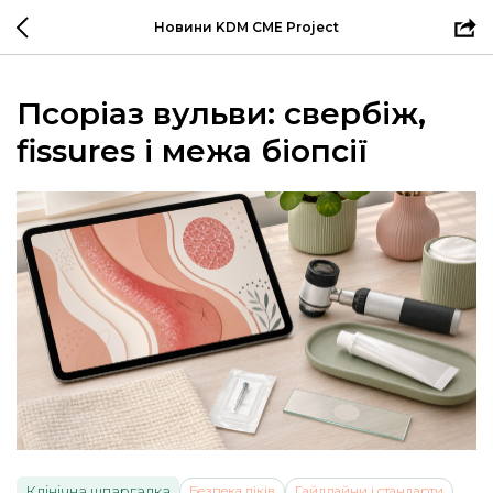
Новини KDM CME Project
Псоріаз вульви: свербіж,
fissures і межа біопсії
Клінічна шпаргалка
Безпека ліків
Гайдлайни і стандарти