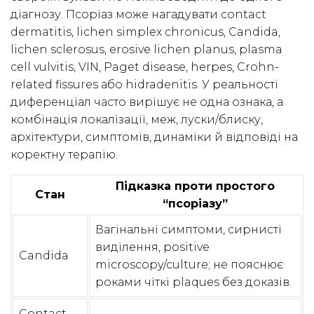
діагнозу. Псоріаз може нагадувати contact
dermatitis, lichen simplex chronicus, Candida,
lichen sclerosus, erosive lichen planus, plasma
cell vulvitis, VIN, Paget disease, herpes, Crohn-
related fissures або hidradenitis. У реальності
диференціал часто вирішує не одна ознака, а
комбінація локалізації, меж, луски/блиску,
архітектури, симптомів, динаміки й відповіді на
коректну терапію.
Підказка проти простого
Стан
“псоріазу”
Вагінальні симптоми, сирнисті
виділення, positive
Candida
microscopy/culture; не пояснює
роками чіткі plaques без доказів.
Contact