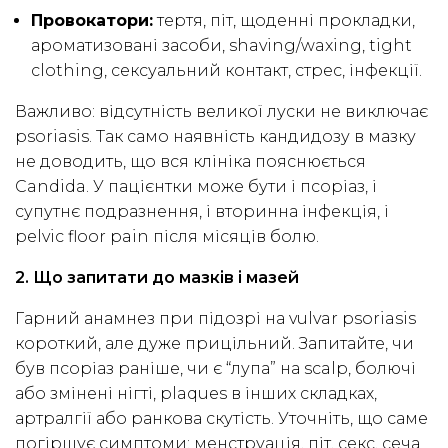
Провокатори:
тертя, піт, щоденні прокладки,
ароматизовані засоби, shaving/waxing, tight
clothing, сексуальний контакт, стрес, інфекції.
Важливо: відсутність великої луски не виключає
psoriasis. Так само наявність кандидозу в мазку
не доводить, що вся клініка пояснюється
Candida. У пацієнтки може бути і псоріаз, і
супутнє подразнення, і вторинна інфекція, і
pelvic floor pain після місяців болю.
2. Що запитати до мазків і мазей
Гарний анамнез при підозрі на vulvar psoriasis
короткий, але дуже прицільний. Запитайте, чи
був псоріаз раніше, чи є “лупа” на scalp, болючі
або змінені нігті, plaques в інших складках,
артралгії або ранкова скутість. Уточніть, що саме
погіршує симптоми: менструація, піт, секс, сеча