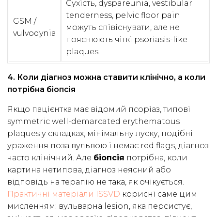
Сухість, dyspareunia, vestibular
tenderness, pelvic floor pain
GSM /
можуть співіснувати, але не
vulvodynia
пояснюють чіткі psoriasis-like
plaques.
4. Коли діагноз можна ставити клінічно, а коли
потрібна біопсія
Якщо пацієнтка має відомий псоріаз, типові
symmetric well-demarcated erythematous
plaques у складках, мінімальну луску, подібні
ураження поза вульвою і немає red flags, діагноз
часто клінічний. Але
біопсія
потрібна, коли
картина нетипова, діагноз неясний або
відповідь на терапію не така, як очікується.
Практичні матеріали ISSVD
корисні саме цим
мисленням: вульварна lesion, яка персистує,