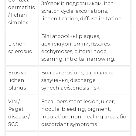
Зв’язок із подразником, itch-
dermatitis
scratch cycle, excoriations,
/ lichen
lichenification, diffuse irritation.
simplex
Білі атрофічні plaques,
Lichen
архітектурні зміни, fissures,
sclerosus
ecchymoses, clitoral hood
scarring, introital narrowing.
Erosive
Болючі erosions, вагінальне
lichen
залучення, discharge,
planus
synechiae/stenosis risk.
VIN /
Focal persistent lesion, ulcer,
Paget
nodule, bleeding, pigment,
disease /
induration, non-healing area або
SCC
discordant symptoms.