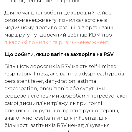
народження вже не працює.
Для командної роботи це хороший кейс з
ризик-менеджменту: помилка часто не в
медичному протипоказанні, а в організації
маршруту. Тут доречний вебінар KDM про
лікарські помилки та ризик-менеджмент
.
Що робити, якщо вагітна захворіла на RSV
Більшість дорослих із RSV мають self-limited
respiratory illness, але вагітна з dyspnea, hypoxia,
persistent fever, dehydration, asthma
exacerbation, pneumonia або супутніми
серцево-легеневими хворобами потребує такої
самої дисципліни тріажу, як при грипі.
Специфічної рутинної противірусної терапії,
аналогічної oseltamivir для influenza, для
більшості вагітних із RSV немає; лікування