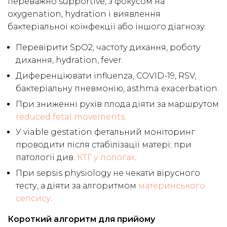
переважно supportive, з фокусом на
oxygenation, hydration і виявлення
бактеріальної коінфекції або іншого діагнозу.
Перевірити SpO2, частоту дихання, роботу
дихання, hydration, fever.
Диференціювати influenza, COVID-19, RSV,
бактеріальну пневмонію, asthma exacerbation.
При зниженні рухів плода діяти за маршрутом
reduced fetal movements
.
У viable gestation фетальний моніторинг
проводити після стабілізації матері; при
патології див.
КТГ у пологах
.
При sepsis physiology не чекати вірусного
тесту, а діяти за алгоритмом
материнського
сепсису
.
Короткий алгоритм для прийому