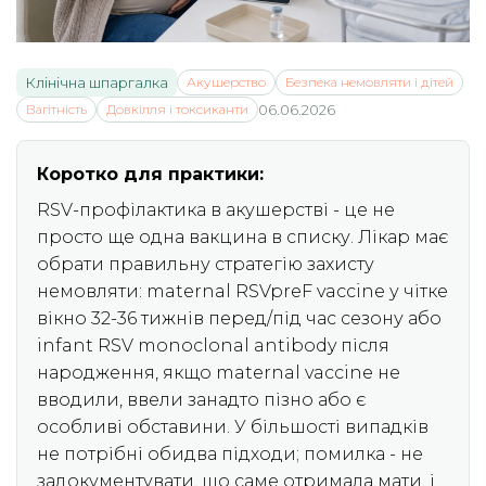
Клінічна шпаргалка
Акушерство
Безпека немовляти і дітей
Вагітність
Довкілля і токсиканти
06.06.2026
Коротко для практики:
RSV-профілактика в акушерстві - це не
просто ще одна вакцина в списку. Лікар має
обрати правильну стратегію захисту
немовляти: maternal RSVpreF vaccine у чітке
вікно 32-36 тижнів перед/під час сезону або
infant RSV monoclonal antibody після
народження, якщо maternal vaccine не
вводили, ввели занадто пізно або є
особливі обставини. У більшості випадків
не потрібні обидва підходи; помилка - не
задокументувати, що саме отримала мати, і