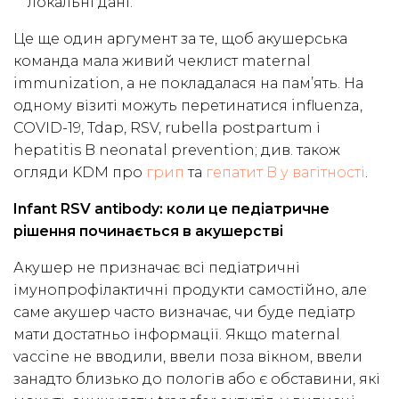
локальні дані.
Це ще один аргумент за те, щоб акушерська
команда мала живий чеклист maternal
immunization, а не покладалася на пам’ять. На
одному візиті можуть перетинатися influenza,
COVID-19, Tdap, RSV, rubella postpartum і
hepatitis B neonatal prevention; див. також
огляди KDM про
грип
та
гепатит B у вагітності
.
Infant RSV antibody: коли це педіатричне
рішення починається в акушерстві
Акушер не призначає всі педіатричні
імунопрофілактичні продукти самостійно, але
саме акушер часто визначає, чи буде педіатр
мати достатньо інформації. Якщо maternal
vaccine не вводили, ввели поза вікном, ввели
занадто близько до пологів або є обставини, які