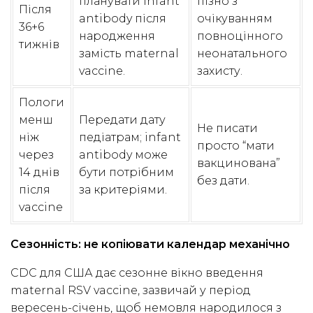
планувати infant
пізно з
Після
antibody після
очікуванням
36+6
народження
повноцінного
тижнів
замість maternal
неонатального
vaccine.
захисту.
Пологи
менш
Передати дату
Не писати
ніж
педіатрам; infant
просто “мати
через
antibody може
вакцинована”
14 днів
бути потрібним
без дати.
після
за критеріями.
vaccine
Сезонність: не копіювати календар механічно
CDC для США дає сезонне вікно введення
maternal RSV vaccine, зазвичай у період
вересень-січень, щоб немовля народилося з