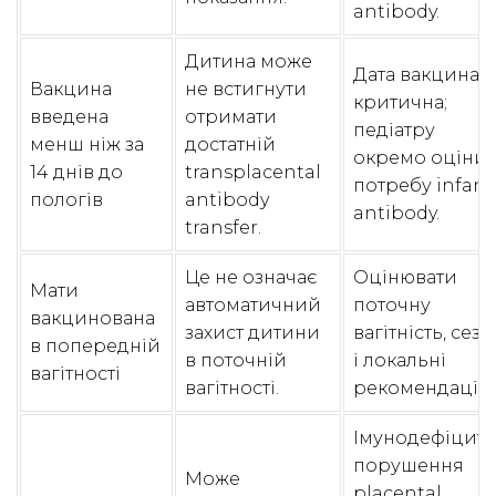
antibody.
Дитина може
Дата вакцинаці
Вакцина
не встигнути
критична;
введена
отримати
педіатру
менш ніж за
достатній
окремо оціни
14 днів до
transplacental
потребу infant
пологів
antibody
antibody.
transfer.
Це не означає
Оцінювати
Мати
автоматичний
поточну
вакцинована
захист дитини
вагітність, сезо
в попередній
в поточній
і локальні
вагітності
вагітності.
рекомендації.
Імунодефіцит,
порушення
Може
placental