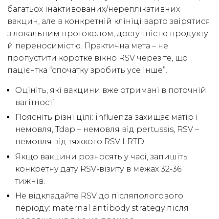
багатьох інактивованих/нереплікативних
вакцин, але в конкретній клініці варто звірятися
з локальним протоколом, доступністю продукту
й переносимістю. Практична мета – не
пропустити коротке вікно RSV через те, що
пацієнтка “спочатку зробить усе інше”.
Оцініть, які вакцини вже отримані в поточній
вагітності.
Поясніть різні цілі: influenza захищає матір і
немовля, Tdap – немовля від pertussis, RSV –
немовля від тяжкого RSV LRTD.
Якщо вакцини розносять у часі, запишіть
конкретну дату RSV-візиту в межах 32-36
тижнів.
Не відкладайте RSV до післяпологового
періоду: maternal antibody strategy після