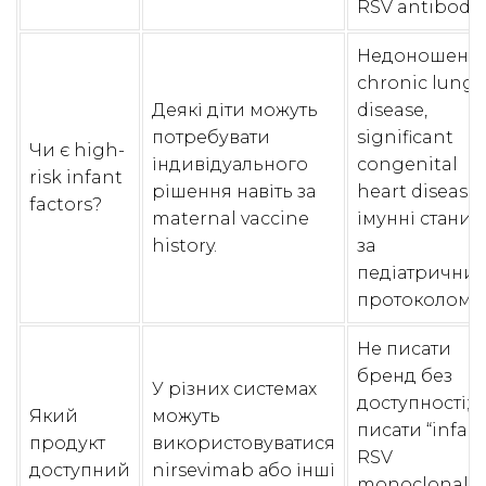
RSV antibody.
Недоношеніст
chronic lung
Деякі діти можуть
disease,
потребувати
significant
Чи є high-
індивідуального
congenital
risk infant
рішення навіть за
heart disease,
factors?
maternal vaccine
імунні стани –
history.
за
педіатрични
протоколом.
Не писати
бренд без
У різних системах
доступності;
Який
можуть
писати “infan
продукт
використовуватися
RSV
доступний
nirsevimab або інші
monoclonal