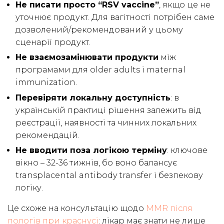
Не писати просто “RSV vaccine”
, якщо це не
уточнює продукт. Для вагітності потрібен саме
дозволений/рекомендований у цьому
сценарії продукт.
Не взаємозамінювати продукти
між
програмами для older adults і maternal
immunization.
Перевіряти локальну доступність
: в
українській практиці рішення залежить від
реєстрації, наявності та чинних локальних
рекомендацій.
Не вводити поза логікою терміну
: ключове
вікно – 32-36 тижнів, бо воно балансує
transplacental antibody transfer і безпекову
логіку.
Це схоже на консультацію щодо
MMR після
пологів при краснусі
: лікар має знати не лише