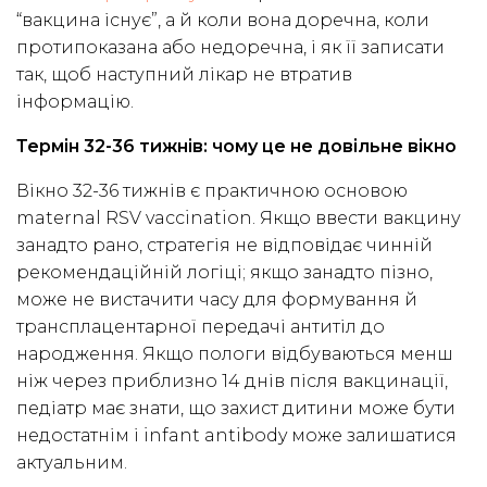
“вакцина існує”, а й коли вона доречна, коли
протипоказана або недоречна, і як її записати
так, щоб наступний лікар не втратив
інформацію.
Термін 32-36 тижнів: чому це не довільне вікно
Вікно 32-36 тижнів є практичною основою
maternal RSV vaccination. Якщо ввести вакцину
занадто рано, стратегія не відповідає чинній
рекомендаційній логіці; якщо занадто пізно,
може не вистачити часу для формування й
трансплацентарної передачі антитіл до
народження. Якщо пологи відбуваються менш
ніж через приблизно 14 днів після вакцинації,
педіатр має знати, що захист дитини може бути
недостатнім і infant antibody може залишатися
актуальним.