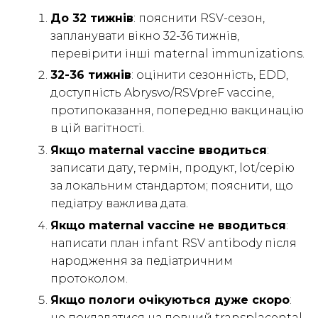
До 32 тижнів
: пояснити RSV-сезон,
запланувати вікно 32-36 тижнів,
перевірити інші maternal immunizations.
32-36 тижнів
: оцінити сезонність, EDD,
доступність Abrysvo/RSVpreF vaccine,
протипоказання, попередню вакцинацію
в цій вагітності.
Якщо maternal vaccine вводиться
:
записати дату, термін, продукт, lot/серію
за локальним стандартом; пояснити, що
педіатру важлива дата.
Якщо maternal vaccine не вводиться
:
написати план infant RSV antibody після
народження за педіатричним
протоколом.
Якщо пологи очікуються дуже скоро
:
не покладатися на повний transplacental