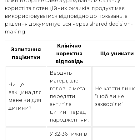
тижнів обране саме з урахуванням балансу
користі та потенційних ризиків, продукт має
використовуватися відповідно до показань, а
рішення документується через shared decision-
making.
Клінічно
Запитання
коректна
Що уникати
пацієнтки
відповідь
Вводять
матері, але
Чи це
головна мета –
Не казати лише
вакцина для
передати
“щоб ви не
мене чи для
антитіла
захворіли”.
дитини?
дитині перед
народженням.
У 32-36 тижнів