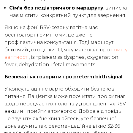
Сім’я без педіатричного маршруту
: виписка
має містити конкретний пункт для звернення.
Якщо на фоні RSV-сезону вагітна має
респіраторні симптоми, це вже не
профілактична консультація. Тоді маршрут
ближчий до оцінки ILI, як у матеріалі про
грип у
вагітності
, із тріажем за dyspnea, oxygenation,
fever, dehydration і fetal movements.
Безпека і як говорити про preterm birth signal
У консультації не варто обходити безпекові
питання. Пацієнтка може прочитати про сигнал
щодо передчасних пологів у дослідженнях RSV-
вакцин і прийти з тривогою. Добра відповідь
не звучить як “не хвилюйтесь, усе безпечно”;
вона звучить так: рекомендаційне вікно 32-36