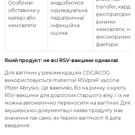
Особливі
знадобитися
transfer, кардіо
обставини у
індивідуальна
респіраторні
матері або
педіатрична/
ризики
немовляти
інфекційна
немовляти, інш
оцінка.
високоризико
фактори.
Який продукт: не всі RSV-вакцини однакові
Для вагітних у рекомендаціях CDC/ACOG
використовується maternal RSVpreF vaccine
Pfizer Abrysvo. Це важливо, бо на ринку існують
RSV-вакцини для дорослих старшого віку, і їх не
можна автоматично переносити на вагітних. Для
акушерської документації назва продукту має
значення так само, як термін вагітності й дата
введення.