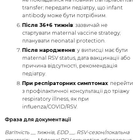
transfer; передати педіатру, що infant
antibody може бути потрібним.
Після 36+6 тижнів
: зазвичай не
стартувати maternal vaccine strategy;
планувати neonatal protection.
Після народження
: у виписці має бути
maternal RSV status, дата вакцинації або
причина відсутності, рекомендація
педіатру.
При респіраторних симптомах
: перейти
з профілактичної консультації до тріажу
respiratory illness, як при
influenza/COVID/RSV.
Фраза для документації
Вагітність __ тижнів, EDD __. RSV-сезон/локальна