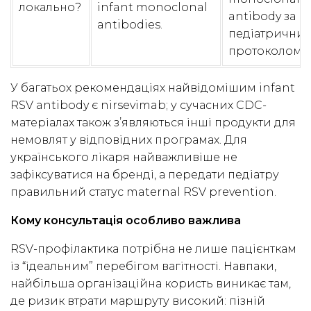
локально?
infant monoclonal
antibody за
antibodies.
педіатрични
протоколом”.
У багатьох рекомендаціях найвідомішим infant
RSV antibody є nirsevimab; у сучасних CDC-
матеріалах також з’являються інші продукти для
немовлят у відповідних програмах. Для
українського лікаря найважливіше не
зафіксуватися на бренді, а передати педіатру
правильний статус maternal RSV prevention.
Кому консультація особливо важлива
RSV-профілактика потрібна не лише пацієнткам
із “ідеальним” перебігом вагітності. Навпаки,
найбільша організаційна користь виникає там,
де ризик втрати маршруту високий: пізній