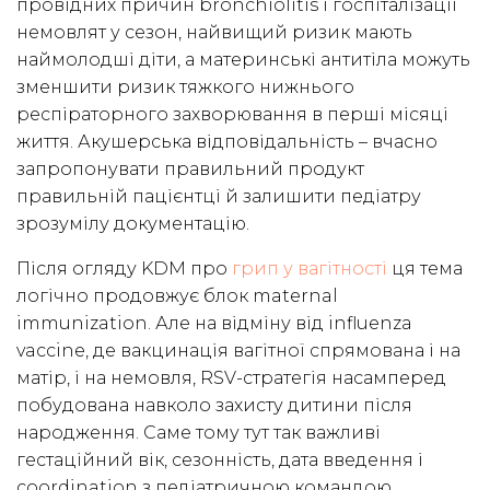
провідних причин bronchiolitis і госпіталізації
немовлят у сезон, найвищий ризик мають
наймолодші діти, а материнські антитіла можуть
зменшити ризик тяжкого нижнього
респіраторного захворювання в перші місяці
життя. Акушерська відповідальність – вчасно
запропонувати правильний продукт
правильній пацієнтці й залишити педіатру
зрозумілу документацію.
Після огляду KDM про
грип у вагітності
ця тема
логічно продовжує блок maternal
immunization. Але на відміну від influenza
vaccine, де вакцинація вагітної спрямована і на
матір, і на немовля, RSV-стратегія насамперед
побудована навколо захисту дитини після
народження. Саме тому тут так важливі
гестаційний вік, сезонність, дата введення і
coordination з педіатричною командою.