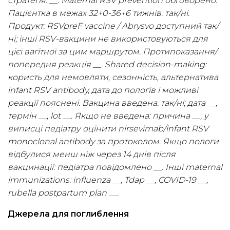
стратегія: __. Maternal RSV prevention обговорено.
Пацієнтка в межах 32+0-36+6 тижнів: так/ні.
Продукт: RSVpreF vaccine / Abrysvo доступний так/
ні; інші RSV-вакцини не використовуються для
цієї вагітної за цим маршрутом. Протипоказання/
попередня реакція __. Shared decision-making:
користь для немовляти, сезонність, альтернатива
infant RSV antibody, дата до пологів і можливі
реакції пояснені. Вакцина введена: так/ні; дата __,
термін __, lot __. Якщо не введена: причина __; у
виписці педіатру оцінити nirsevimab/infant RSV
monoclonal antibody за протоколом. Якщо пологи
відбулися менш ніж через 14 днів після
вакцинації: педіатра повідомлено __. Інші maternal
immunizations: influenza __, Tdap __, COVID-19 __,
rubella postpartum plan __.
Джерела для поглиблення