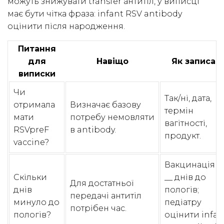
можуть знижувати transfer антитіл, у виписці
має бути чітка фраза: infant RSV antibody
оцінити після народження.
Питання
для
Навіщо
Як записат
виписки
Чи
Так/ні, дата,
отримала
Визначає базову
термін
мати
потребу немовляти
вагітності,
RSVpreF
в antibody.
продукт.
vaccine?
Вакцинація з
Скільки
__ днів до
Для достатньої
днів
пологів;
передачі антитіл
минуло до
педіатру
потрібен час.
пологів?
оцінити infan