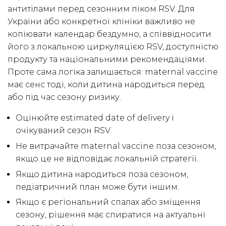
антитілами перед сезонним піком RSV. Для
України або конкретної клініки важливо не
копіювати календар бездумно, а співвідносити
його з локальною циркуляцією RSV, доступністю
продукту та національними рекомендаціями.
Проте сама логіка залишається: maternal vaccine
має сенс тоді, коли дитина народиться перед
або під час сезону ризику.
Оцінюйте estimated date of delivery і
очікуваний сезон RSV.
Не витрачайте maternal vaccine поза сезоном,
якщо це не відповідає локальній стратегії.
Якщо дитина народиться поза сезоном,
педіатричний план може бути іншим.
Якщо є регіональний спалах або зміщення
сезону, рішення має спиратися на актуальні