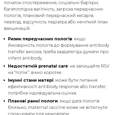
початок спостереження, соціальні бар’єри,
багатоплідна вагітність, загроза передчасних
пологів, плановий передчасний кесарів,
переїзд, відсутність педіатра або нечіткий план
вакцинацій.
Ризик передчасних пологів
: якщо
ймовірність пологів до формування antibody
transfer висока, треба заздалегідь думати про
infant antibody.
Недостатній prenatal care
: не залишайте RSV
на “потім”; вікно коротке.
Імунні стани матері
: може бути питання
ефективності antibody response або transfer;
потрібна індивідуальна оцінка.
Планові ранні пологи
: якщо дата пологів
близько, maternal vaccine може не встигнути
спрацювати для немовляти.