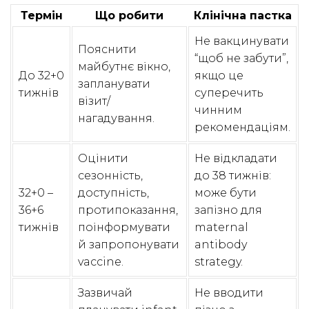
Термін
Що робити
Клінічна пастка
Не вакцинувати
Пояснити
“щоб не забути”,
майбутнє вікно,
До 32+0
якщо це
запланувати
тижнів
суперечить
візит/
чинним
нагадування.
рекомендаціям.
Оцінити
Не відкладати
сезонність,
до 38 тижнів:
32+0 –
доступність,
може бути
36+6
протипоказання,
запізно для
тижнів
поінформувати
maternal
й запропонувати
antibody
vaccine.
strategy.
Зазвичай
Не вводити