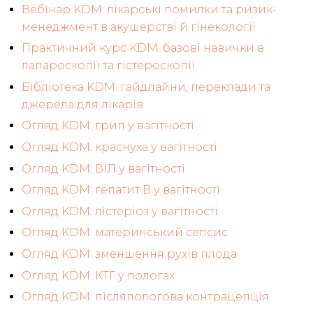
Вебінар KDM: лікарські помилки та ризик-
менеджмент в акушерстві й гінекології
Практичний курс KDM: базові навички в
лапароскопії та гістероскопії
Бібліотека KDM: гайдлайни, переклади та
джерела для лікарів
Огляд KDM: грип у вагітності
Огляд KDM: краснуха у вагітності
Огляд KDM: ВІЛ у вагітності
Огляд KDM: гепатит B у вагітності
Огляд KDM: лістеріоз у вагітності
Огляд KDM: материнський сепсис
Огляд KDM: зменшення рухів плода
Огляд KDM: КТГ у пологах
Огляд KDM: післяпологова контрацепція