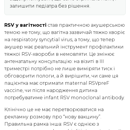
залишити педіатра без рішення.
RSV у вагітності
став практичною акушерською
темою не тому, що вагітна зазвичай тяжко хворіє
на respiratory syncytial virus, а тому, що тепер
акушер має реальний інструмент профілактики
тяжкої RSV-хвороби в немовляти. Це змінює
антенатальну консультацію: на візиті в III
триместрі потрібно не лише виміряти тиск і
обговорити пологи, а й вирішити, чи саме ця
пацієнтка має отримати maternal RSVpreF
vaccine, чи після народження дитина
потребуватиме infant RSV monoclonal antibody.
Клінічно це не має перетворюватися на
рекламну розмову про “нову вакцину”.
Правильна рамка інша: RSV є однією з