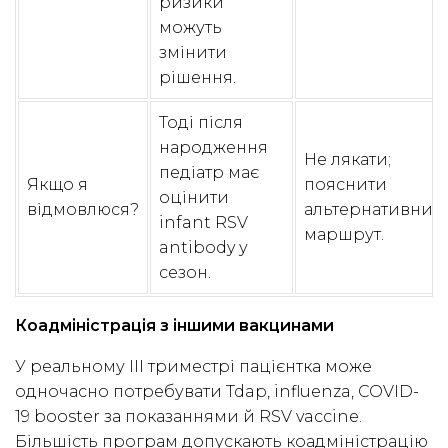
ризики
можуть
змінити
рішення.
Тоді після
народження
Не лякати;
педіатр має
Якщо я
пояснити
оцінити
відмовлюся?
альтернативний
infant RSV
маршрут.
antibody у
сезон.
Коадміністрація з іншими вакцинами
У реальному III триместрі пацієнтка може
одночасно потребувати Tdap, influenza, COVID-
19 booster за показаннями й RSV vaccine.
Більшість програм допускають коадміністрацію