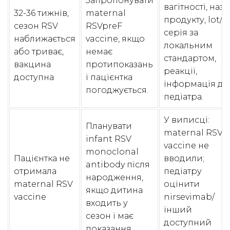
Запропонувати
вагітності, назв
32-36 тижнів,
maternal
продукту, lot/
сезон RSV
RSVpreF
серія за
наближається
vaccine, якщо
локальним
або триває,
немає
стандартом,
вакцина
протипоказань
реакції,
доступна
і пацієнтка
інформація дл
погоджується.
педіатра.
У виписці:
Планувати
maternal RSV
infant RSV
vaccine не
monoclonal
Пацієнтка не
вводили;
antibody після
отримала
педіатру
народження,
maternal RSV
оцінити
якщо дитина
vaccine
nirsevimab/
входить у
інший
сезон і має
доступний
показання.