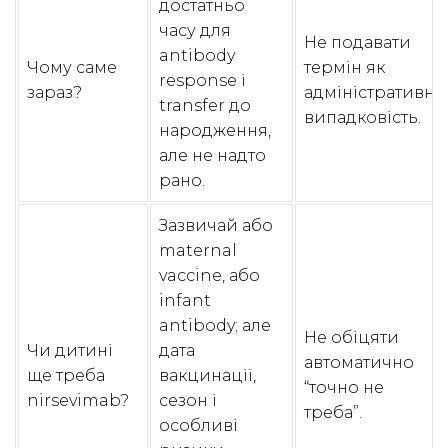
достатньо
часу для
Не подавати
antibody
Чому саме
термін як
response і
зараз?
адміністративну
transfer до
випадковість.
народження,
але не надто
рано.
Зазвичай або
maternal
vaccine, або
infant
antibody; але
Не обіцяти
Чи дитині
дата
автоматично
ще треба
вакцинації,
“точно не
nirsevimab?
сезон і
треба”.
особливі