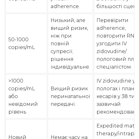
adherence.
більшості сцена
Низький, але
Перевірити
вищий ризик,
adherence,
ніж при
повторити RNA,
50-1000
повній
узгодити IV
copies/mL
супресії;
zidovudine/
рішення
пологовий план
індивідуальне.
спеціалістом.
>1000
IV zidovudine у
copies/mL
Вищий ризик
пологах і план
або
перинатальної
кесарів у 38 ти
невідомий
передачі.
зазвичай
рівень
рекомендовані.
Expedited mate
therapy/intrap
Новий
Немає часу на