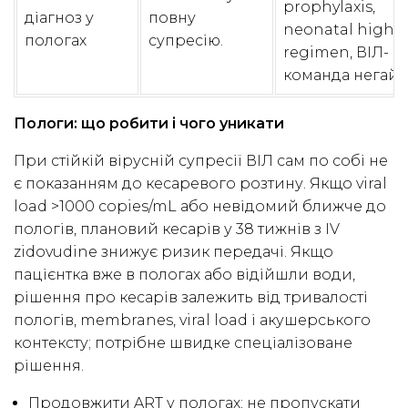
prophylaxis,
діагноз у
повну
neonatal high-r
пологах
супресію.
regimen, ВІЛ-
команда негайн
Пологи: що робити і чого уникати
При стійкій вірусній супресії ВІЛ сам по собі не
є показанням до кесаревого розтину. Якщо viral
load >1000 copies/mL або невідомий ближче до
пологів, плановий кесарів у 38 тижнів з IV
zidovudine знижує ризик передачі. Якщо
пацієнтка вже в пологах або відійшли води,
рішення про кесарів залежить від тривалості
пологів, membranes, viral load і акушерського
контексту; потрібне швидке спеціалізоване
рішення.
Продовжити ART у пологах; не пропускати