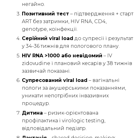
негайно.
Позитивний тест
– підтвердження + старт
ART без затримки, HIV RNA, CD4,
genotype, коінфекції.
Серійний viral load
до супресії і результат
у 34-36 тижнів для пологового плану.
HIV RNA >1000 або невідомий
– IV
zidovudine і плановий кесарів у 38 тижнів
зазвичай показані.
Супресований viral load
– вагінальні
пологи за акушерськими показаннями,
уникати непотрібних інвазивних
процедур.
Дитина
– ризик-орієнтована
профілактика і virologic testing,
відповідальний педіатр.
Лактація
– shared decision-making;