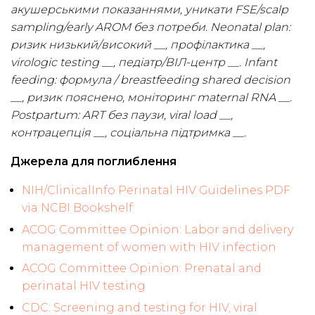
акушерськими показаннями, уникати FSE/scalp
sampling/early AROM без потреби. Neonatal plan:
ризик низький/високий __, профілактика __,
virologic testing __, педіатр/ВІЛ-центр __. Infant
feeding: формула / breastfeeding shared decision
__, ризик пояснено, моніторинг maternal RNA __.
Postpartum: ART без паузи, viral load __,
контрацепція __, соціальна підтримка __.
Джерела для поглиблення
NIH/ClinicalInfo Perinatal HIV Guidelines PDF
via NCBI Bookshelf
ACOG Committee Opinion: Labor and delivery
management of women with HIV infection
ACOG Committee Opinion: Prenatal and
perinatal HIV testing
CDC: Screening and testing for HIV, viral