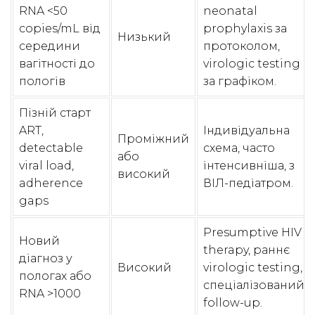
RNA <50
neonatal
copies/mL від
prophylaxis за
Низький
середини
протоколом,
вагітності до
virologic testing
пологів
за графіком.
Пізній старт
ART,
Індивідуальна
Проміжний
detectable
схема, часто
або
viral load,
інтенсивніша, з
високий
adherence
ВІЛ-педіатром.
gaps
Presumptive HIV
Новий
therapy, раннє
діагноз у
Високий
virologic testing,
пологах або
спеціалізований
RNA >1000
follow-up.