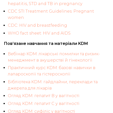
hepatitis, STD and TB in pregnancy
CDC STI Treatment Guidelines: Pregnant
women
CDC: HIV and breastfeeding
WHO fact sheet: HIV and AIDS
Пов’язане навчання та матеріали KDM
Вебінар KDM: лікарські помилки та ризик-
менеджмент в акушерстві й гінекології
Практичний курс KDM: базові навички в
лапароскопії та гістероскопії
Бібліотека KDM: гайдлайни, переклади та
джерела для лікарів
Огляд KDM: гепатит B у вагітності
Огляд KDM: гепатит C у вагітності
Огляд KDM: сифіліс у вагітності