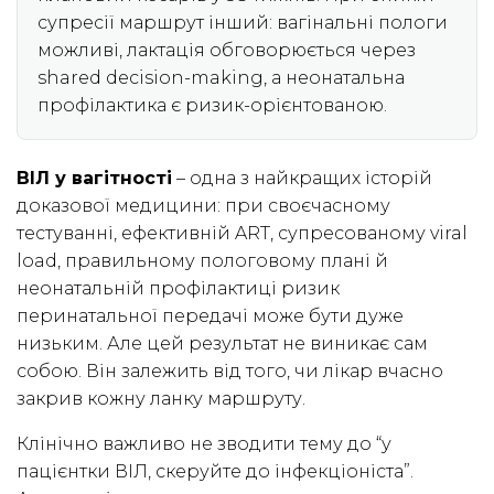
супресії маршрут інший: вагінальні пологи
можливі, лактація обговорюється через
shared decision-making, а неонатальна
профілактика є ризик-орієнтованою.
ВІЛ у вагітності
– одна з найкращих історій
доказової медицини: при своєчасному
тестуванні, ефективній ART, супресованому viral
load, правильному пологовому плані й
неонатальній профілактиці ризик
перинатальної передачі може бути дуже
низьким. Але цей результат не виникає сам
собою. Він залежить від того, чи лікар вчасно
закрив кожну ланку маршруту.
Клінічно важливо не зводити тему до “у
пацієнтки ВІЛ, скеруйте до інфекціоніста”.