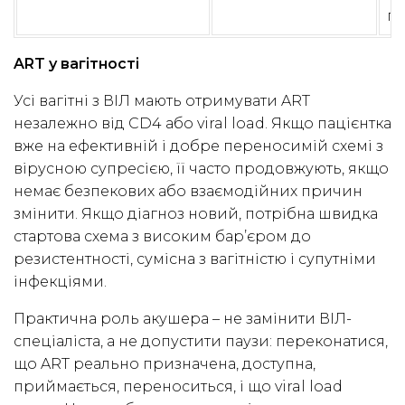
по
ART у вагітності
Усі вагітні з ВІЛ мають отримувати ART
незалежно від CD4 або viral load. Якщо пацієнтка
вже на ефективній і добре переносимій схемі з
вірусною супресією, її часто продовжують, якщо
немає безпекових або взаємодійних причин
змінити. Якщо діагноз новий, потрібна швидка
стартова схема з високим бар’єром до
резистентності, сумісна з вагітністю і супутніми
інфекціями.
Практична роль акушера – не замінити ВІЛ-
спеціаліста, а не допустити паузи: переконатися,
що ART реально призначена, доступна,
приймається, переноситься, і що viral load