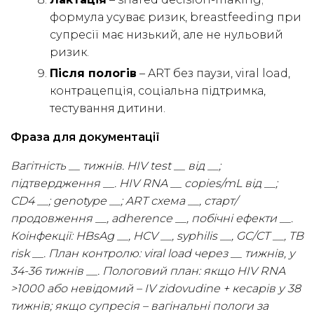
формула усуває ризик, breastfeeding при
супресії має низький, але не нульовий
ризик.
Після пологів
– ART без паузи, viral load,
контрацепція, соціальна підтримка,
тестування дитини.
Фраза для документації
Вагітність __ тижнів. HIV test __ від __;
підтвердження __. HIV RNA __ copies/mL від __;
CD4 __; genotype __; ART схема __, старт/
продовження __, adherence __, побічні ефекти __.
Коінфекції: HBsAg __, HCV __, syphilis __, GC/CT __, TB
risk __. План контролю: viral load через __ тижнів, у
34-36 тижнів __. Пологовий план: якщо HIV RNA
>1000 або невідомий – IV zidovudine + кесарів у 38
тижнів; якщо супресія – вагінальні пологи за