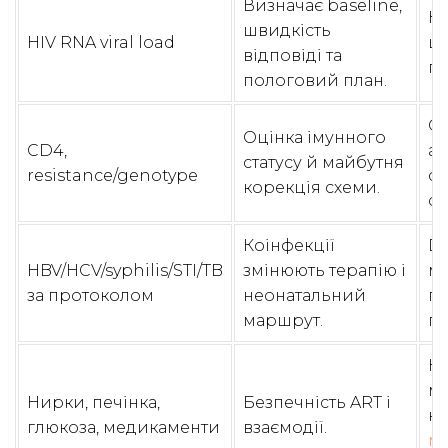
Визначає baseline,
Не
швидкість
HIV RNA viral load
що
відповіді та
пі
пологовий план.
Ge
Оцінка імунного
CD4,
ал
статусу й майбутня
resistance/genotype
ст
корекція схеми.
сх
Коінфекції
Do
HBV/HCV/syphilis/STI/TB
змінюють терапію і
мі
за протоколом
неонатальний
по
маршрут.
пр
Не
м
Нирки, печінка,
Безпечність ART і
ко
глюкоза, медикаменти
взаємодії.
м