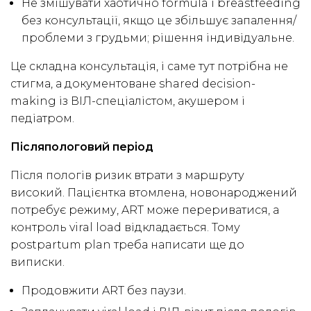
Не змішувати хаотично formula і breastfeeding
без консультації, якщо це збільшує запалення/
проблеми з грудьми; рішення індивідуальне.
Це складна консультація, і саме тут потрібна не
стигма, а документоване shared decision-
making із ВІЛ-спеціалістом, акушером і
педіатром.
Післяпологовий період
Після пологів ризик втрати з маршруту
високий. Пацієнтка втомлена, новонароджений
потребує режиму, ART може перериватися, а
контроль viral load відкладається. Тому
postpartum plan треба написати ще до
виписки.
Продовжити ART без паузи.