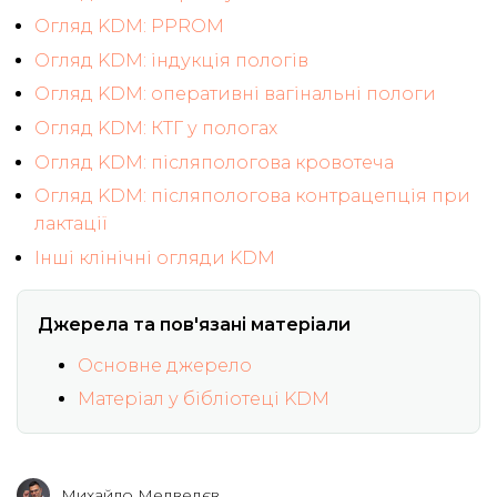
Огляд KDM: PPROM
Огляд KDM: індукція пологів
Огляд KDM: оперативні вагінальні пологи
Огляд KDM: КТГ у пологах
Огляд KDM: післяпологова кровотеча
Огляд KDM: післяпологова контрацепція при
лактації
Інші клінічні огляди KDM
Джерела та пов'язані матеріали
Основне джерело
Матеріал у бібліотеці KDM
Михайло Медведєв