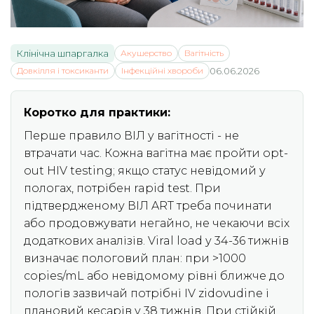
Клінічна шпаргалка
Акушерство
Вагітність
Довкілля і токсиканти
Інфекційні хвороби
06.06.2026
Коротко для практики:
Перше правило ВІЛ у вагітності - не
втрачати час. Кожна вагітна має пройти opt-
out HIV testing; якщо статус невідомий у
пологах, потрібен rapid test. При
підтвердженому ВІЛ ART треба починати
або продовжувати негайно, не чекаючи всіх
додаткових аналізів. Viral load у 34-36 тижнів
визначає пологовий план: при >1000
copies/mL або невідомому рівні ближче до
пологів зазвичай потрібні IV zidovudine і
плановий кесарів у 38 тижнів. При стійкій