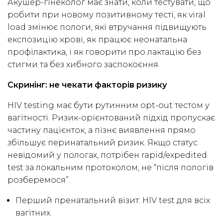
Акушер-гінеколог має знати, коли тестувати, що
робити при новому позитивному тесті, як viral
load змінює пологи, які втручання підвищують
експозицію крові, як працює неонатальна
профілактика, і як говорити про лактацію без
стигми та без хибного заспокоєння.
Скринінг: не чекати факторів ризику
HIV testing має бути рутинним opt-out тестом у
вагітності. Ризик-орієнтований підхід пропускає
частину пацієнток, а пізнє виявлення прямо
збільшує перинатальний ризик. Якщо статус
невідомий у пологах, потрібен rapid/expedited
test за локальним протоколом, не “після пологів
розберемося”.
Перший пренатальний візит: HIV test для всіх
вагітних.