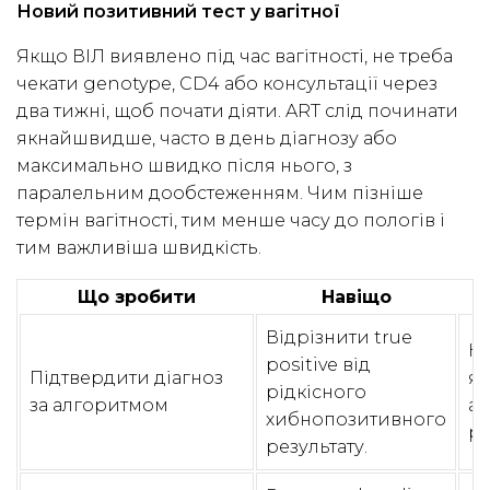
Новий позитивний тест у вагітної
Якщо ВІЛ виявлено під час вагітності, не треба
чекати genotype, CD4 або консультації через
два тижні, щоб почати діяти. ART слід починати
якнайшвидше, часто в день діагнозу або
максимально швидко після нього, з
паралельним дообстеженням. Чим пізніше
термін вагітності, тим менше часу до пологів і
тим важливіша швидкість.
Що зробити
Навіщо
Відрізнити true
Не
positive від
Підтвердити діагноз
як
рідкісного
за алгоритмом
аб
хибнопозитивного
ри
результату.