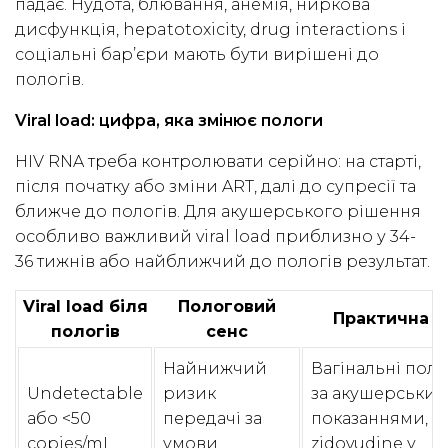
падає. Нудота, блювання, анемія, ниркова
дисфункція, hepatotoxicity, drug interactions і
соціальні бар’єри мають бути вирішені до
пологів.
Viral load: цифра, яка змінює пологи
HIV RNA треба контролювати серійно: на старті,
після початку або зміни ART, далі до супресії та
ближче до пологів. Для акушерського рішення
особливо важливий viral load приблизно у 34-
36 тижнів або найближчий до пологів результат.
Viral load біля
Пологовий
Практична д
пологів
сенс
Найнижчий
Вагінальні пол
Undetectable
ризик
за акушерськи
або <50
передачі за
показаннями, бе
copies/mL
умови
zidovudine у