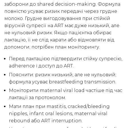
заборони до shared decision-making. Формула
повністю усуває ризик передачі через грудне
молоко. Грудне вигодовування при стійкій
вірусній супресії на ART має дуже низький, але
не нульовий ризик. Якщо пацієнтка обирає
лактацію, її не слід карати або відмовляти від
допомоги; потрібен план моніторингу.
Перед лактацією підтвердити стійку супресію,
adherence і доступ до ART.
Пояснити: ризик низький, але не нульовий;
формула усуває breastfeeding transmission.
Моніторити maternal viral load частіше під час
лактації за протоколом.
Мати план при mastitis, cracked/bleeding
nipples, infant oral lesions, maternal viral
rebound або ART interruption.