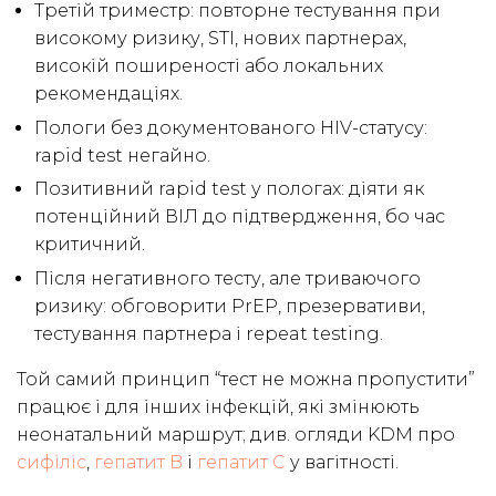
Третій триместр: повторне тестування при
високому ризику, STI, нових партнерах,
високій поширеності або локальних
рекомендаціях.
Пологи без документованого HIV-статусу:
rapid test негайно.
Позитивний rapid test у пологах: діяти як
потенційний ВІЛ до підтвердження, бо час
критичний.
Після негативного тесту, але триваючого
ризику: обговорити PrEP, презервативи,
тестування партнера і repeat testing.
Той самий принцип “тест не можна пропустити”
працює і для інших інфекцій, які змінюють
неонатальний маршрут; див. огляди KDM про
сифіліс
,
гепатит B
і
гепатит C
у вагітності.