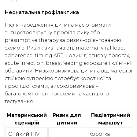
Неонатальна профілактика
Після народження дитина має отримати
антиретровірусну профілактику або
presumptive therapy за ризик-орієнтованою
схемою. Ризик визначають maternal viral load,
adherence, timing ART, новий діагноз у пологах,
acute infection, breastfeeding exposure і клінічні
обставини. Низькоризикова дитина від матері зі
стійкою супресією потребує коротшої та
простішої схеми; високоризикова –
багатокомпонентної схеми та частішого
тестування.
Материнський
Ризик для
Педіатричний
сценарій
дитини
маршрут
Стійкий HIV
Коротка