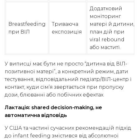
Додатковий
моніторинг
Breastfeeding
Триваюча
матері й дитини,
при ВІЛ
експозиція
план дій при
viral rebound
або маститі.
У виписці має бути не просто “дитина від ВІЛ-
позитивної матері”, а конкретний режим, дати
тестування, відповідальний педіатр/ВІЛ-центр і
контакт, куди сім’я звертається при пропуску
дози, блюванні або побічних ефектах.
Лактація: shared decision-making, не
автоматична відповідь
У США та частині сучасних рекомендацій підхід
до infant feeding змістився від абсолютної