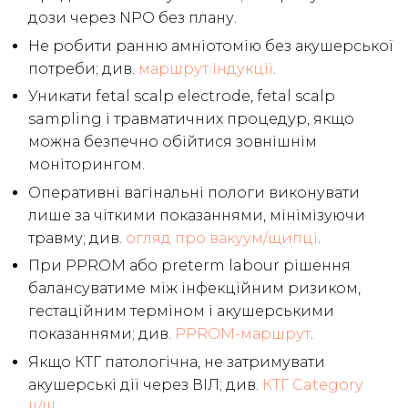
дози через NPO без плану.
Не робити ранню амніотомію без акушерської
потреби; див.
маршрут індукції
.
Уникати fetal scalp electrode, fetal scalp
sampling і травматичних процедур, якщо
можна безпечно обійтися зовнішнім
моніторингом.
Оперативні вагінальні пологи виконувати
лише за чіткими показаннями, мінімізуючи
травму; див.
огляд про вакуум/щипці
.
При PPROM або preterm labour рішення
балансуватиме між інфекційним ризиком,
гестаційним терміном і акушерськими
показаннями; див.
PPROM-маршрут
.
Якщо КТГ патологічна, не затримувати
акушерські дії через ВІЛ; див.
КТГ Category
II/III
.