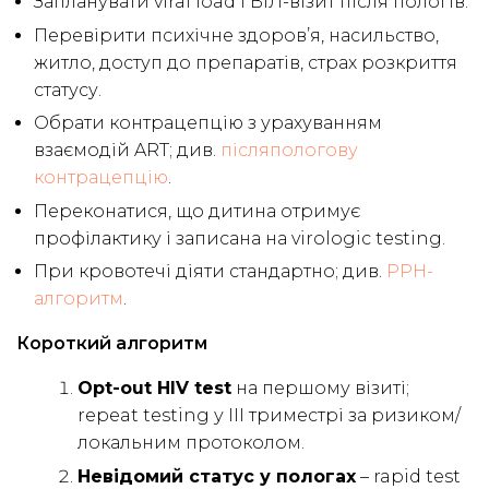
Запланувати viral load і ВІЛ-візит після пологів.
Перевірити психічне здоров’я, насильство,
житло, доступ до препаратів, страх розкриття
статусу.
Обрати контрацепцію з урахуванням
взаємодій ART; див.
післяпологову
контрацепцію
.
Переконатися, що дитина отримує
профілактику і записана на virologic testing.
При кровотечі діяти стандартно; див.
PPH-
алгоритм
.
Короткий алгоритм
Opt-out HIV test
на першому візиті;
repeat testing у III триместрі за ризиком/
локальним протоколом.
Невідомий статус у пологах
– rapid test