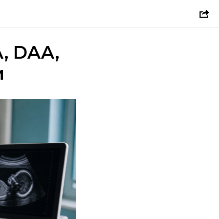
A, DAA,
и