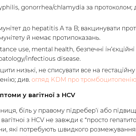
yphilis, gonorrhea/chlamydia за протоколом; 
унітет до hepatitis A та B; вакцинувати про
мунітету й немає протипоказань.
ance use, mental health, безпечні ін’єкційні
atology/infectious disease.
ити низькі, не списувати все на гестаційну
енію; див.
огляд KDM про тромбоцитопені
птоми у вагітної з HCV
ниця, біль у правому підребер’ї або підвищ
вагітної з HCV не завжди є “просто гепатито
тани, які потребують швидкого розмежування