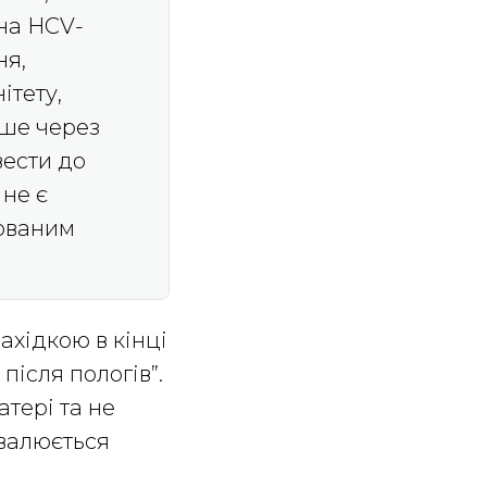
на HCV-
ня,
ітету,
ише через
вести до
 не є
зованим
ахідкою в кінці
після пологів”.
атері та не
овалюється