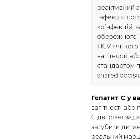
реактивний a
інфекція пот
коінфекцій, в
обережного і
HCV і чітког
вагітності аб
стандартом п
shared decis
Гепатит C у ва
вагітності або
Є дві різні зад
загубити дитин
реальний марш