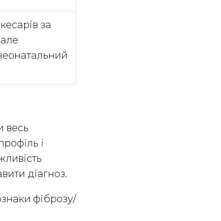
кесарів за
 але
неонатальний
и весь
профіль і
ожливість
авити діагноз.
 ознаки фіброзу/