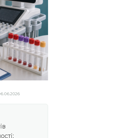
06.06.2026
ів
ості;