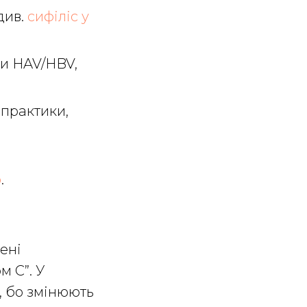
див.
сифіліс у
ти HAV/HBV,
 практики,
ю
.
ені
м C”. У
, бо змінюють