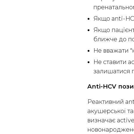
пренатальном
Якщо anti-HC
Якщо пацієнт
ближче до по
Не вважати “
Не ставити ac
залишатися п
Anti-HCV пози
Реактивний ant
акушерської та
визначає active
новонароджено