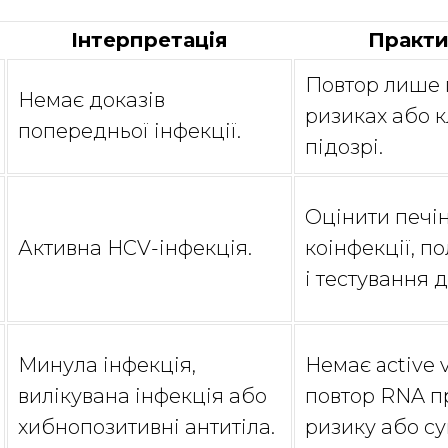
Інтерпретація
Практи
Повтор лише 
Немає доказів
ризиках або к
попередньої інфекції.
підозрі.
Оцінити печін
Активна HCV-інфекція.
коінфекції, п
і тестування 
Минула інфекція,
Немає active v
вилікувана інфекція або
повтор RNA п
хибнопозитивні антитіла.
ризику або су