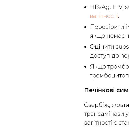
HBsAg, HIV, s
вагітності
.
Перевірити ім
якщо немає і
Оцінити subst
доступ до hep
Якщо тромбоц
тромбоцитоп
Печінкові сим
Свербіж, жовтя
трансамінази у 
вагітності є с