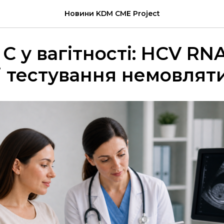
Новини KDM CME Project
 C у вагітності: HCV RN
і тестування немовлят