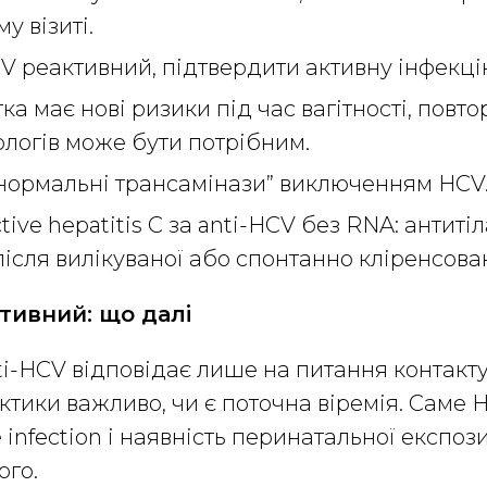
у візиті.
V реактивний, підтвердити активну інфекц
ка має нові ризики під час вагітності, повт
логів може бути потрібним.
нормальні трансамінази” виключенням HCV
tive hepatitis C за anti-HCV без RNA: антиті
ісля вилікуваної або спонтанно кліренсован
тивний: що далі
i-HCV відповідає лише на питання контакту 
ктики важливо, чи є поточна віремія. Саме
 infection і наявність перинатальної експоз
го.