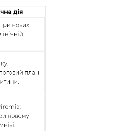
чна дія
при нових
лінічній
ку,
ологовий план
дитини.
iremia;
ри новому
мніві.