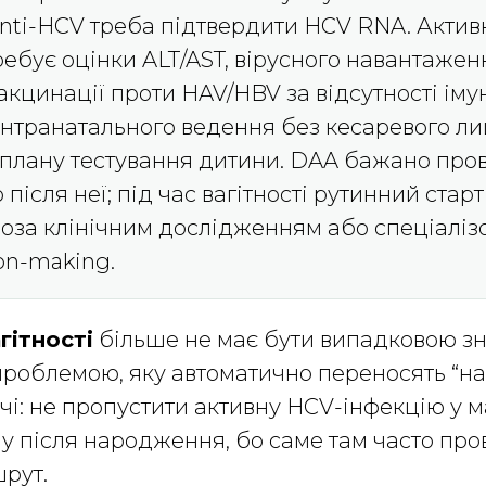
nti-HCV треба підтвердити HCV RNA. Актив
ребує оцінки ALT/AST, вірусного навантажен
акцинації проти HAV/HBV за відсутності імун
нтранатального ведення без кесаревого л
о плану тестування дитини. DAA бажано про
о після неї; під час вагітності рутинний старт
оза клінічним дослідженням або спеціалі
ion-making.
гітності
більше не має бути випадковою зн
 проблемою, яку автоматично переносять “на 
ачі: не пропустити активну HCV-інфекцію у м
у після народження, бо саме там часто пр
рут.