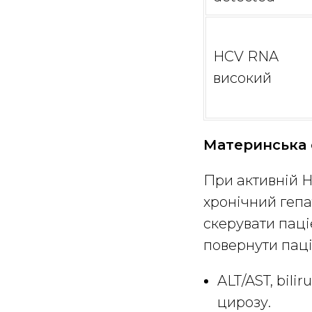
HCV RNA
високий
Материнська 
При активній H
хронічний гепа
скерувати паці
повернути паці
ALT/AST, bili
цирозу.