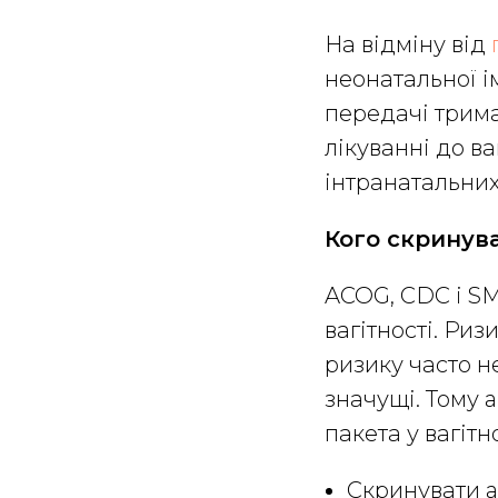
На відміну від
неонатальної і
передачі трима
лікуванні до ва
інтранатальних
Кого скринув
ACOG, CDC і SM
вагітності. Ри
ризику часто н
значущі. Тому 
пакета у вагітн
Скринувати a