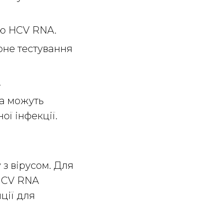
ію HCV RNA.
орне тестування
.
ла можуть
ої інфекції.
з вірусом. Для
 HCV RNA
иції для