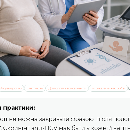
Акушерство
Вагітність
Довкілля і токсиканти
Інфекційні хвороби
 практики:
ості не можна закривати фразою 'після полог
 Скринінг anti-HCV має бути у кожній вагітн