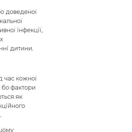
бо доведеної
кальної
вної інфекції,
х
нні дитини.
д час кожної
, бо фактори
ться як
кційного
.
ршому