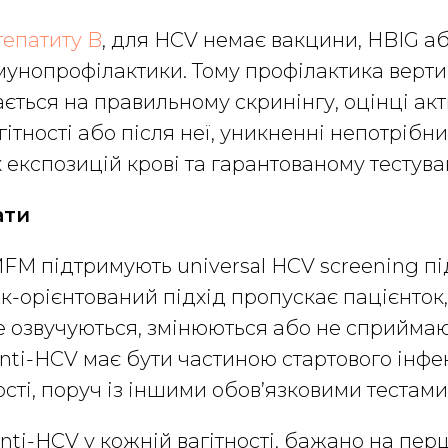
гепатиту B
, для HCV немає вакцини, HBIG а
мунопрофілактики. Тому профілактика верти
ється на правильному скринінгу, оцінці акти
гітності або після неї, уникненні непотрібни
 експозицій крові та гарантованому тестува
ати
FM підтримують universal HCV screening пі
зик-орієнтований підхід пропускає пацієнток
е озвучуються, змінюються або не сприймаю
anti-HCV має бути частиною стартового інфе
ості, поруч із іншими обов’язковими тестами
nti-HCV у кожній вагітності, бажано на пе