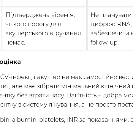
Підтверджена віремія;
Не планувати 
чіткого порогу для
цифрою RNA,
акушерського втручання
забезпечити 
немає.
follow-up.
оцінка
CV-інфекції акушер не має самостійно вест
тит, але має зібрати мінімальний клінічний 
єнтку без втрати часу. Вагітність – добра м
єнтку в систему лікування, а не просто пост
rubin, albumin, platelets, INR за показаннями,