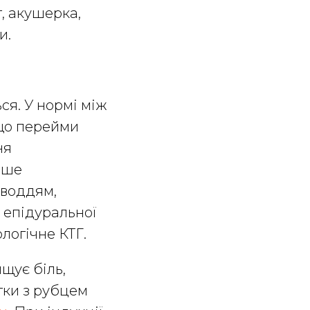
, акушерка,
и.
ся. У нормі між
кщо перейми
ня
ише
оводдям,
 епідуральної
ологічне КТГ.
щує біль,
тки з рубцем