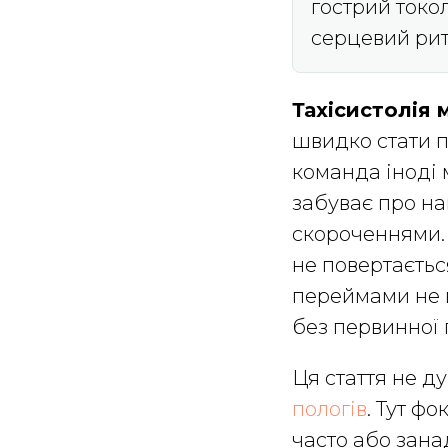
гострий токо
серцевий рит
Тахісистолія 
швидко стати п
команда іноді 
забуває про на
скороченнями. 
не повертаєтьс
переймами не в
без первинної 
Ця стаття не 
пологів
. Тут ф
часто або зана