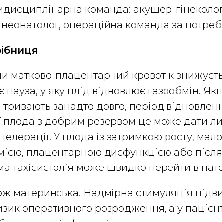
идисциплінарна команда: акушер-гінеколог
, неонатолог, операційна команда за потреб
рібниця
и матково-плацентарний кровотік знижуєть
 пауза, у яку плід відновлює газообмін. Я
о тривають занадто довго, період відновлен
 У плода з добрим резервом це може дати л
целерації. У плода із затримкою росту, мал
мією, плацентарною дисфункцією або після
сама тахісистолія може швидко перейти в пат
ж материнська. Надмірна стимуляція підви
зик оперативного розродження, а у пацієн