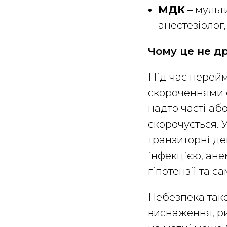
МДК
– мульт
анестезіолог
Чому це не д
Під час перейм
скороченнями є
надто часті аб
скорочується.
транзиторні де
інфекцією, ане
гіпотензії та 
Небезпека тако
виснаження, ри