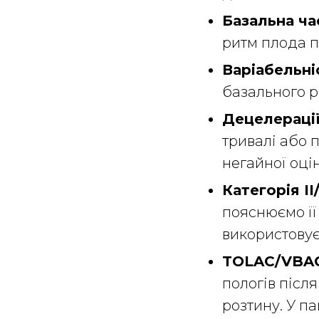
Базальна ча
ритм плода п
Варіабельні
базального р
Децелераці
тривалі або 
негайної оці
Категорія II/
пояснюємо її
використовує
TOLAC/VBA
пологів після
розтину. У па