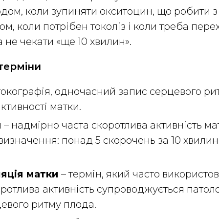
дом, коли зупиняти окситоцин, що робити з
м, коли потрібен токоліз і коли треба пере
 не чекати «ще 10 хвилин».
терміни
токографія, одночасний запис серцевого ри
ктивності матки.
я
– надмірно часта скоротлива активність ма
изначення: понад 5 скорочень за 10 хвили
яція матки
– термін, який часто використов
ротлива активність супроводжується патол
евого ритму плода.