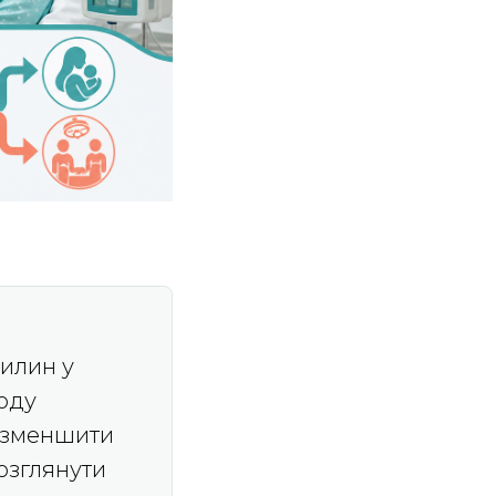
вилин у
оду
, зменшити
озглянути