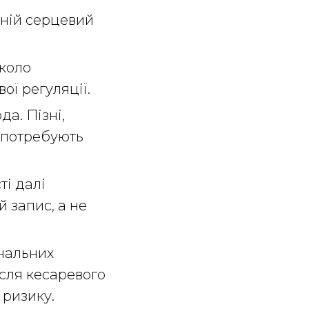
ній серцевий
коло
ої регуляції.
а. Пізні,
ї потребують
ті далі
 запис, а не
нальних
ісля кесаревого
 ризику.