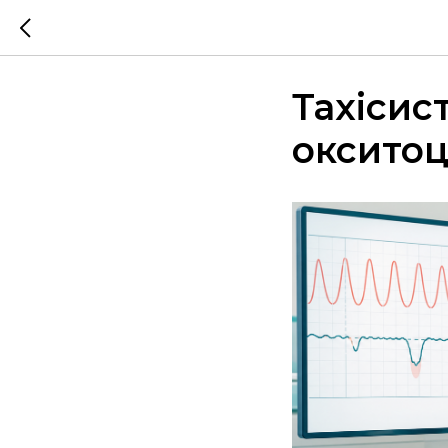
Тахісис
окситоци