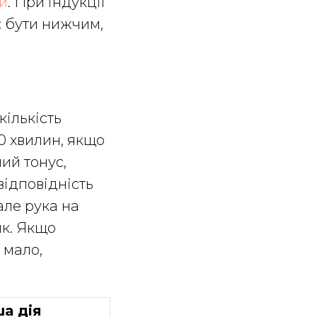
и
. При індукції
є бути нижчим,
кількість
0 хвилин, якщо
ий тонус,
відповідність
але рука на
ик. Якщо
 мало,
а дія