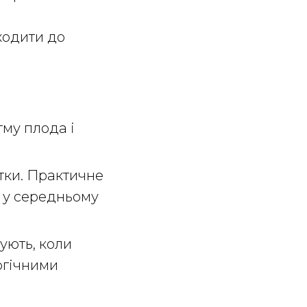
ходити до
тму плода і
тки. Практичне
н у середньому
ують, коли
огічними