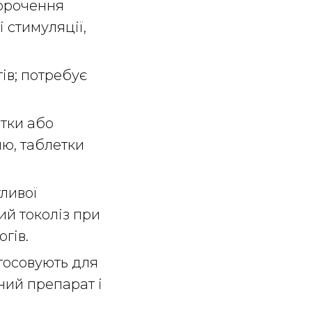
корочення
 стимуляції,
ів; потребує
тки або
лю, таблетки
ливої
кий токоліз при
огів.
стосовують для
ний препарат і