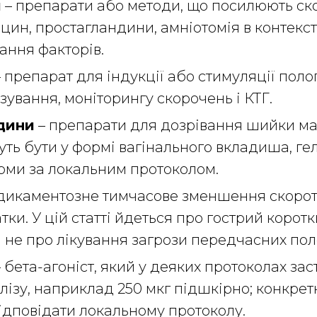
и
– препарати або методи, що посилюють с
цин, простагландини, амніотомія в контексті
ання факторів.
 препарат для індукції або стимуляції полог
зування, моніторингу скорочень і КТГ.
дини
– препарати для дозрівання шийки ма
жуть бути у формі вагінального вкладиша, ге
рми за локальним протоколом.
дикаментозне тимчасове зменшення скорот
тки. У цій статті йдеться про гострий корот
 а не про лікування загрози передчасних пол
 бета-агоніст, який у деяких протоколах за
олізу, наприклад 250 мкг підшкірно; конкрет
ідповідати локальному протоколу.