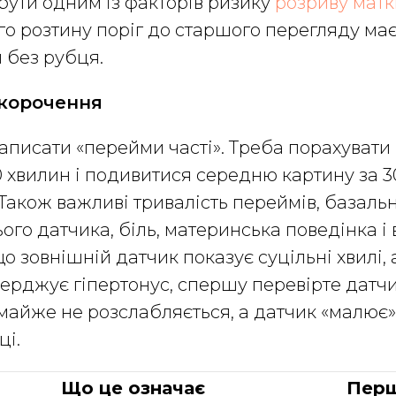
бути одним із факторів ризику
розриву матк
го розтину поріг до старшого перегляду ма
и без рубця.
скорочення
аписати «перейми часті». Треба порахувати 
0 хвилин і подивитися середню картину за 3
 Також важливі тривалість переймів, базальн
ого датчика, біль, материнська поведінка і 
що зовнішній датчик показує суцільні хвилі, 
верджує гіпертонус, спершу перевірте датч
майже не розслабляється, а датчик «малює»
ці.
Що це означає
Перш