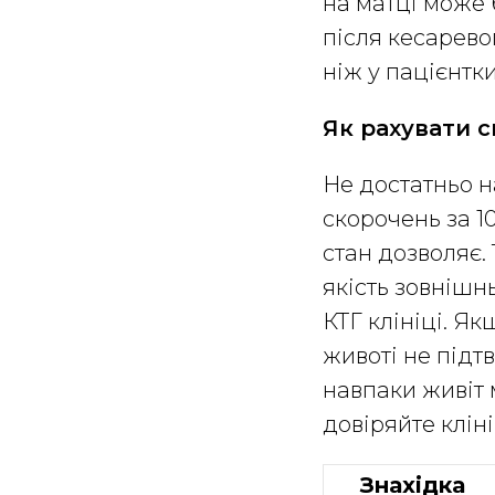
на матці може 
після кесарево
ніж у пацієнтк
Як рахувати 
Не достатньо н
скорочень за 1
стан дозволяє.
якість зовнішнь
КТГ клініці. Як
животі не підт
навпаки живіт 
довіряйте кліні
Знахідка