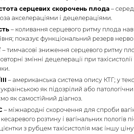
стота серцевих скорочень плода
– серед
оза акселераціями і децелераціями.
сть
– коливання серцевого ритму плода нав
івня; показує функціональний резерв нервов
ї
– тимчасові зниження серцевого ритму плод
повторні змінні децелерації при тахісистолі
нки.
III
– американська система опису КТГ; у текс
 українською як підозрілий або патологічний
мо як самостійний діагноз.
C
– міжнародні скорочення для спроби вагі
 кесаревого розтину і вагінальних пологів п
цієнтки з рубцем тахісистолія має іншу ціну