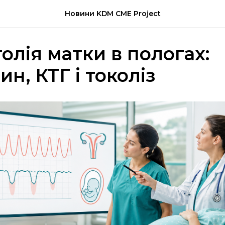
Новини KDM CME Project
толія матки в пологах:
н, КТГ і токоліз