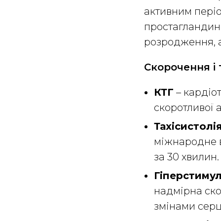
активним періо
простагландино
розродження, а
Скорочення і 
КТГ
– кардіо
скоротливої а
Тахісистолі
міжнародне в
за 30 хвилин.
Гіперстимул
надмірна ско
змінами серц