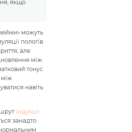
ння, якщо
ерейми» можуть
уляції пологів
риття, але
ідновлення між
матковий тонус
 між
уватися навіть
ршрут
індукції
ться занадто
з нормальним