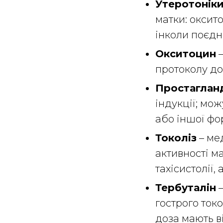
Утеротонік
матки: оксито
інколи поєдн
Окситоцин
–
протоколу до
Простаглан
індукції; мо
або іншої фо
Токоліз
– ме
активності ма
тахісистолії,
Тербуталін
–
гострого ток
доза мають в