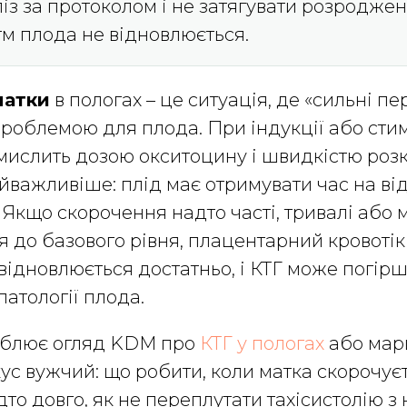
ліз за протоколом і не затягувати розродже
м плода не відновлюється.
матки
в пологах – це ситуація, де «сильні п
роблемою для плода. При індукції або стим
мислить дозою окситоцину і швидкістю розк
йважливіше: плід має отримувати час на в
Якщо скорочення надто часті, тривалі або 
я до базового рівня, плацентарний кровотік
ідновлюється достатньо, і КТГ може погірш
патології плода.
дублює огляд KDM про
КТГ у пологах
або ма
окус вужчий: що робити, коли матка скорочує
дто довго, як не переплутати тахісистолію 