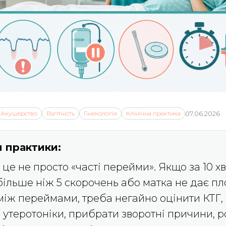
Акушерство
Вагітність
Гінекологія
Клінічна практика
07.06.2026
 практики:
- це не просто «часті перейми». Якщо за 10 х
ільше ніж 5 скорочень або матка не дає пл
між переймами, треба негайно оцінити КТГ
 утеротоніки, прибрати зворотні причини, р