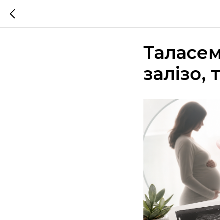
Таласемі
залізо, 