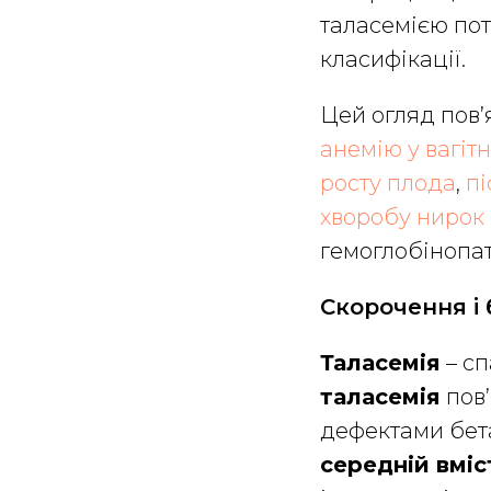
таласемією пот
класифікації.
Цей огляд пов
анемію у вагітн
росту плода
,
пі
хворобу нирок
гемоглобінопат
Скорочення і 
Таласемія
– сп
таласемія
пов’
дефектами бет
середній вміс