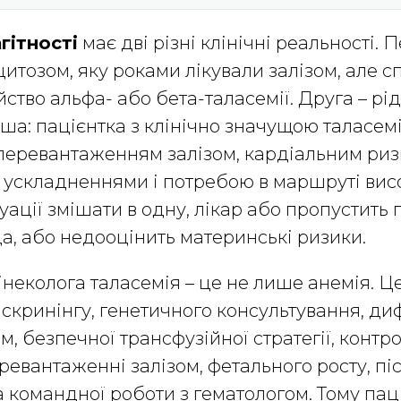
гітності
має дві різні клінічні реальності. 
оцитозом, яку роками лікували залізом, але 
ство альфа- або бета-таласемії. Друга – рід
ша: пацієнтка з клінічно значущою таласем
перевантаженням залізом, кардіальним риз
ускладненнями і потребою в маршруті висо
туації змішати в одну, лікар або пропустить
а, або недооцінить материнські ризики.
неколога таласемія – це не лише анемія. Ц
скринінгу, генетичного консультування, диф
м, безпечної трансфузійної стратегії, контр
ревантаженні залізом, фетального росту, пі
а командної роботи з гематологом. Тому пац