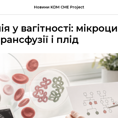
Новини KDM CME Project
я у вагітності: мікроци
трансфузії і плід