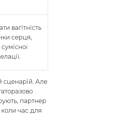
ти вагітність
нки серця,
, сумісної
хелації.
 сценарій. Але
агаторазово
рують, партнер
, коли час для