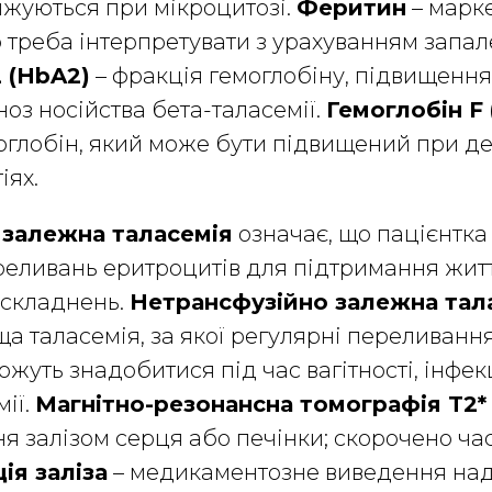
нижуються при мікроцитозі.
Феритин
– марке
го треба інтерпретувати з урахуванням запал
 (HbA2)
– фракція гемоглобіну, підвищення 
ноз носійства бета-таласемії.
Гемоглобін F 
оглобін, який може бути підвищений при д
іях.
 залежна таласемія
означає, що пацієнтка
еливань еритроцитів для підтримання житт
ускладнень.
Нетрансфузійно залежна тал
ща таласемія, за якої регулярні переливання
ожуть знадобитися під час вагітності, інфекц
мії.
Магнітно-резонансна томографія T2*
 залізом серця або печінки; скорочено ча
ія заліза
– медикаментозне виведення над