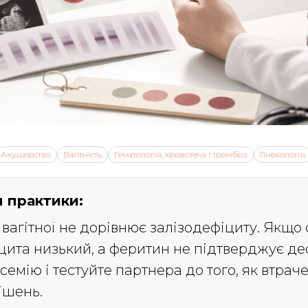
Акушерство
Вагітність
Гематологія, кровотеча і тромбоз
Гінекологія
 практики:
 вагітної не дорівнює залізодефіциту. Якщо
цита низький, а феритин не підтверджує деф
емію і тестуйте партнера до того, як втрач
ішень.