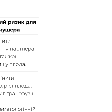
ий ризик для
кушера
тити
ання партнера
 тяжкої
ії у плода.
інити
, ріст плода,
 в трансфузії
ематологічній