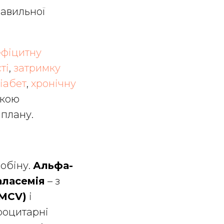
равильної
ефіцитну
ті
,
затримку
іабет
,
хронічну
жкою
 плану.
обіну.
Альфа-
аласемія
– з
(MCV)
і
роцитарні