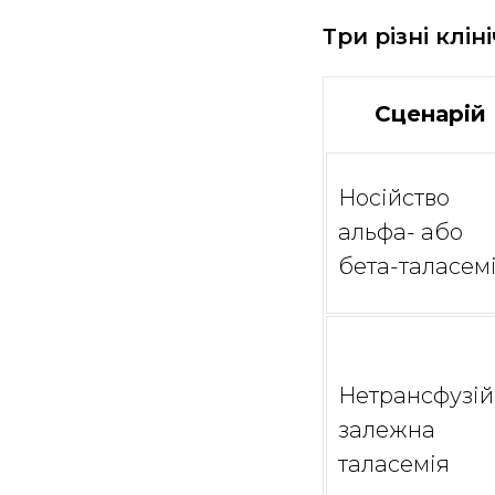
Три різні клін
Сценарій
Носійство
альфа- або
бета-таласемі
Нетрансфузі
залежна
таласемія