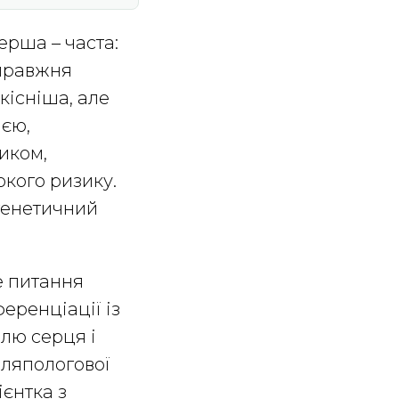
Перша – часта:
справжня
кісніша, але
ією,
иком,
кого ризику.
 генетичний
е питання
еренціації із
олю серця і
сляпологової
ієнтка з