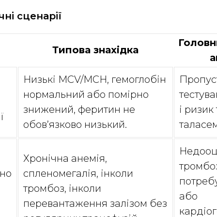
ічні сценарії
Головн
Типова знахідка
а
Низькі MCV/MCH, гемоглобін
Пропус
нормальний або помірно
тестув
знижений, феритин не
і ризик
ї
обов’язково низький.
таласем
Недооц
Хронічна анемія,
тромбоз
йно
спленомегалія, інколи
потребу
тромбоз, інколи
або
перевантаження залізом без
кардіог