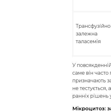
Трансфузійно
залежна
таласемія
У повсякденній
саме він часто
призначають за
не тестується, 
ранніх рішень 
Мікроцитоз: з