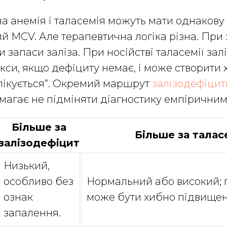
а анемія і таласемія можуть мати однаков
ий MCV. Але терапевтична логіка різна. При 
 запаси заліза. При носійстві таласемії зал
кси, якщо дефіциту немає, і може створити х
лікується”. Окремий маршрут
залізодефіцитн
агає не підміняти діагностику емпіричним
Більше за
Більше за талас
залізодефіцит
Низький,
особливо без
Нормальний або високий; 
ознак
може бути хибно підвище
запалення.