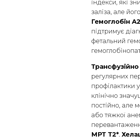
індекси, які з
заліза, але йо
Гемоглобін A2
підтримує діаг
фетальний гем
гемоглобінопат
Трансфузійно
регулярних пер
профілактики 
клінічно значу
постійно, але м
або тяжкої ане
перевантаження
МРТ T2*
.
Хелац