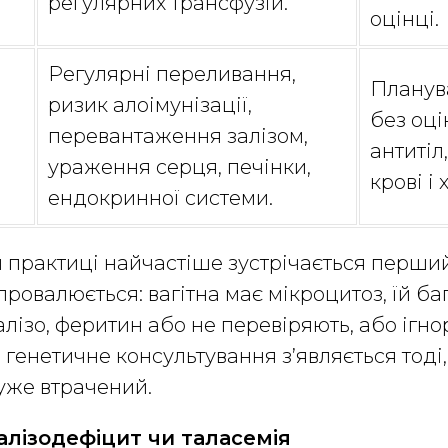
регулярних трансфузій.
оцінці.
Регулярні переливання,
Планува
ризик алоімунізації,
без оці
перевантаження залізом,
антитіл
ураження серця, печінки,
крові і 
ендокринної системи.
 практиці найчастіше зустрічається перший
 провалюється: вагітна має мікроцитоз, їй б
лізо, феритин або не перевіряють, або ігно
а генетичне консультування з’являється тоді
уже втрачений.
алізодефіцит чи таласемія