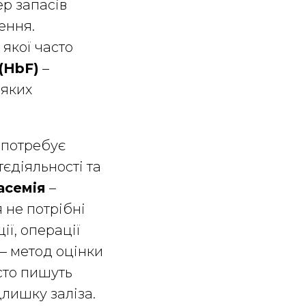
р запасів
ення.
якої часто
(HbF)
–
еяких
 потребує
єдіяльності та
асемія
–
 не потрібні
ії, операції
– метод оцінки
сто пишуть
лишку заліза.