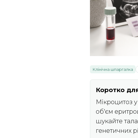
Клінічна шпаргалка
Коротко для
Мікроцитоз у
об'єм еритро
шукайте талас
генетичних р