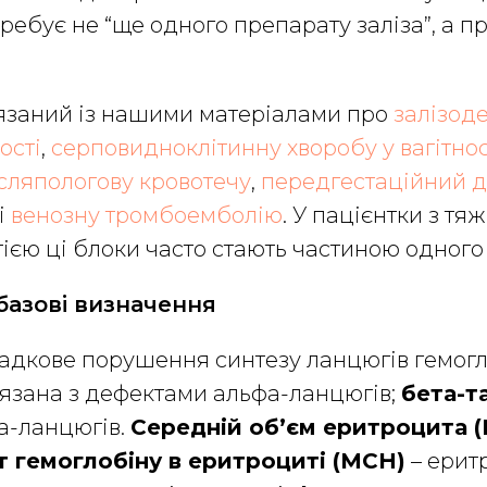
ребує не “ще одного препарату заліза”, а п
’язаний із нашими матеріалами про
залізод
ості
,
серповидноклітинну хворобу у вагітнос
сляпологову кровотечу
,
передгестаційний д
і
венозну тромбоемболію
. У пацієнтки з тя
ією ці блоки часто стають частиною одного
базові визначення
адкове порушення синтезу ланцюгів гемогл
язана з дефектами альфа-ланцюгів;
бета-т
а-ланцюгів.
Середній об’єм еритроцита 
т гемоглобіну в еритроциті (MCH)
– ерит