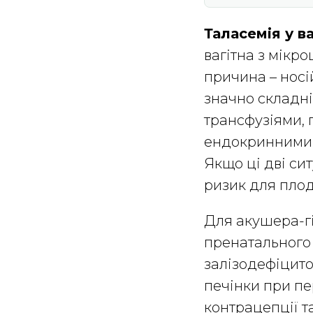
Таласемія у ва
вагітна з мікр
причина – носій
значно складні
трансфузіями, 
ендокринними 
Якщо ці дві си
ризик для плод
Для акушера-гі
пренатального 
залізодефіцито
печінки при пе
контрацепції т