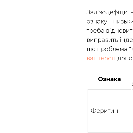
Залізодефіцитн
ознаку – низьк
треба відновити
виправить інде
що проблема “
вагітності
допом
Ознака
Феритин