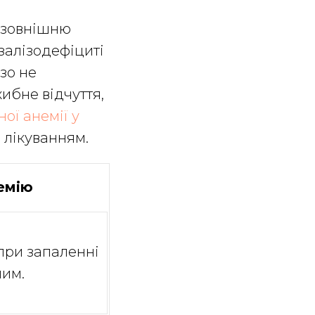
у зовнішню
залізодефіциті
ізо не
ибне відчуття,
ої анемії у
 лікуванням.
емію
при запаленні
ним.