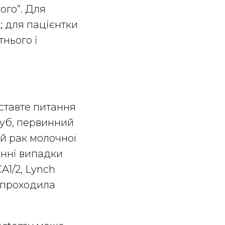
ого”. Для
; для пацієнтки
нього і
оставте питання
труб, первинний
ий рак молочної
жинні випадки
A1/2, Lynch
е проходила