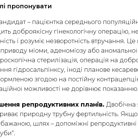
лі пропонувати
ндидат – пацієнтка середнього популяційн
ить доброякісну гінекологічну операцію, н
ність і розуміє незворотність втручання. Це
з приводу міоми, аденоміозу або аномальної
ароскопічна стерилізація, операція на добро
ання гідросальпінксу, іноді планове кесарев
ормленою згодою на постійну контрацепці
аційної можливості не дорівнює показанню
шення репродуктивних планів.
Двобічна 
риває природну трубну фертильність. Якщо 
 бажаною, шлях – допоміжні репродуктивні т
уби”.