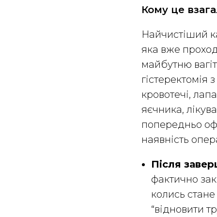
Кому це взага
Найчистіший ка
яка вже проход
майбутню вагіт
гістеректомія 
кровотечі, лап
яєчника, лікув
попередньо оф
наявність опер
Після завер
фактично зак
колись стане
“відновити тр