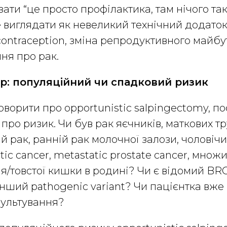
ати “це просто профілактика, там нічого так
 виглядати як невеликий технічний додаток
ontraception, зміна репродуктивного майбут
ня про рак.
р: популяційний чи спадковий ризик
оворити про opportunistic salpingectomy, п
а про ризик. Чи був рак яєчників, маткових 
 рак, ранній рак молочної залози, чоловіч
tic cancer, metastatic prostate cancer, мно
я/товстої кишки в родині? Чи є відомий BRC
нший pathogenic variant? Чи пацієнтка вж
сультування?