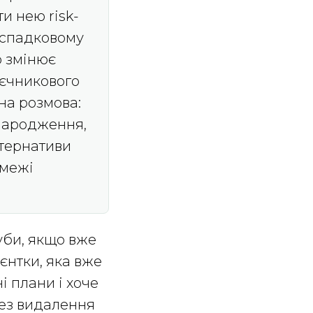
ти нею risk-
 спадковому
о змінює
яєчникового
на розмова:
онародження,
ьтернативи
 межі
уби, якщо вже
єнтки, яка вже
і плани і хоче
без видалення