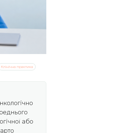
Клінічна практика
онкологічно
ереднього
огічної або
варто