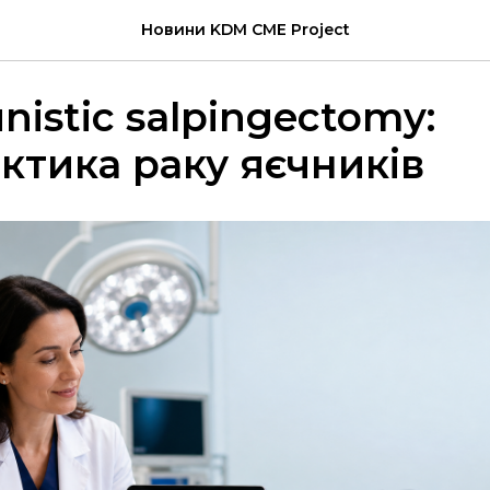
Новини KDM CME Project
nistic salpingectomy:
ктика раку яєчників