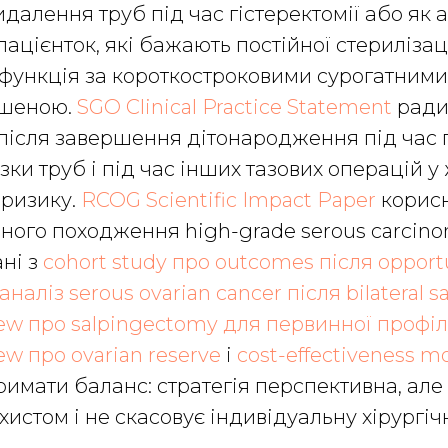
далення труб під час гістеректомії або як 
у пацієнток, які бажають постійної стерилізаці
 функція за короткостроковими сурогатним
ршеною.
SGO Clinical Practice Statement
ради
після завершення дітонародження під час гі
зки труб і під час інших тазових операцій у
 ризику.
RCOG Scientific Impact Paper
корис
ного походження high-grade serous carcino
ні з
cohort study про outcomes після opport
аналіз serous ovarian cancer після bilateral 
iew про salpingectomy для первинної профі
ew про ovarian reserve
і
cost-effectiveness m
имати баланс: стратегія перспективна, але 
истом і не скасовує індивідуальну хірургічн