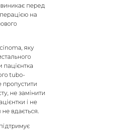
е виникає перед
операцією на
зового
cinoma, яку
истального
и пацієнтка
го tubo-
не пропустити
ту, не замінити
ацієнтки і не
 не вдається.
підтримує