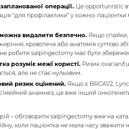
 запланованої операції.
Це opportunistic в
ція “для профілактики” у кожної пацієнтки 
 можна видалити безпечно.
Якщо спайки, 
жиріння, кровотеча або анатомія суттєво з
 не робити salpingectomy має бути збереже
тка розуміє межі користі.
Ризик ovarian/tu
ється, але не стає нульовим.
вий ризик оцінений.
Якщо є BRCA1/2, Lyn
сімейний анамнез, це вже інший онкогене
ій – обговорити salpingectomy вже на ката
ійну, коли пацієнтка не мала часу зважити н