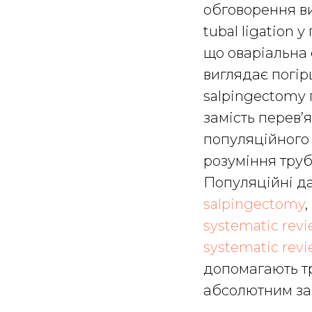
обговорення ви
tubal ligation 
що оваріальна
виглядає погі
salpingectomy 
замість перев’я
популяційного
розуміння труб
Популяційні да
salpingectomy
,
systematic rev
systematic revi
допомагають тр
абсолютним зах