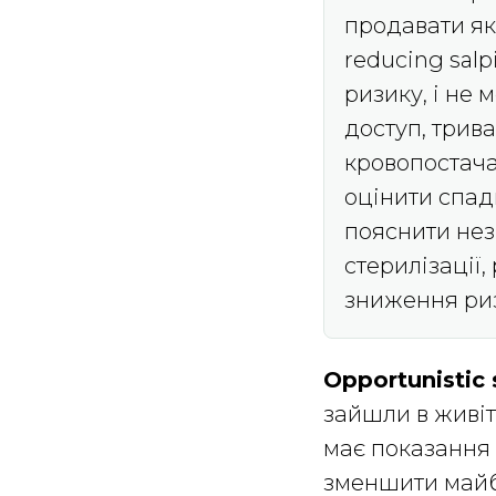
продавати як 
reducing sal
ризику, і не
доступ, трив
кровопостач
оцінити спад
пояснити нез
стерилізації
зниження ризи
Opportunistic
зайшли в живіт
має показання 
зменшити майбу