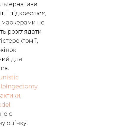
альтернативи
ї, і підкреслює,
и маркерами не
ть розглядати
стеректомії,
 жінок
ний для
ma.
unistic
salpingectomy
,
лактики
,
odel
не є
у оцінку.