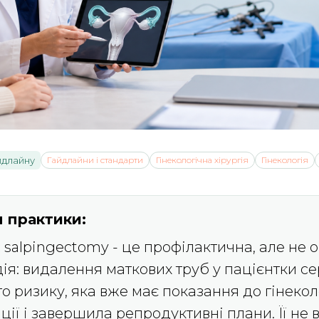
йдлайну
Гайдлайни і стандарти
Гінекологічна хірургія
Гінекологія
 практики:
c salpingectomy - це профілактична, але не 
ія: видалення маткових труб у пацієнтки с
о ризику, яка вже має показання до гінекол
ції і завершила репродуктивні плани. Її не 