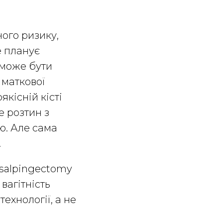
ого ризику,
е планує
 може бути
 маткової
якісній кісті
е розтин з
ю. Але сама
.
salpingectomy
вагітність
ехнології, а не