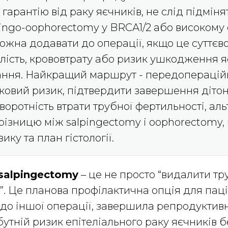
гарантію від раку яєчників, не слід підміня
pingo-oophorectomy у BRCA1/2 або високому
 можна додавати до операції, якщо це суттєв
алість, крововтрату або ризик ушкодження 
ання. Найкращий маршрут - передоперацій
ковий ризик, підтвердити завершення діт
воротність втрати трубної фертильності, ал
, різницю між salpingectomy і oophorectomy,
ку та план гістології.
 salpingectomy
– це не просто “видалити тр
”. Це планова профілактична опція для паці
до іншої операції, завершила репродуктивн
тній ризик епітеліального раку яєчників 