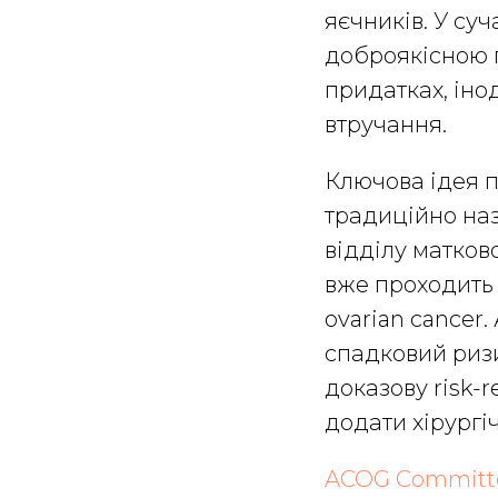
яєчників. У су
доброякісною г
придатках, іно
втручання.
Ключова ідея п
традиційно наз
відділу матков
вже проходить
ovarian cancer
спадковий ризи
доказову risk-r
додати хірургі
ACOG Committee