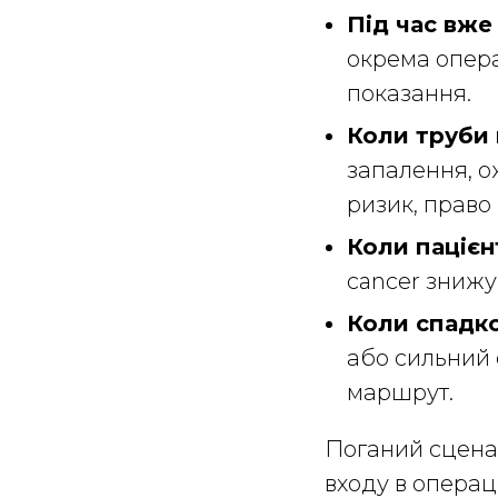
Під час вже
окрема опера
показання.
Коли труби
запалення, о
ризик, право
Коли пацієн
cancer знижу
Коли спадко
або сильний 
маршрут.
Поганий сценар
входу в операц