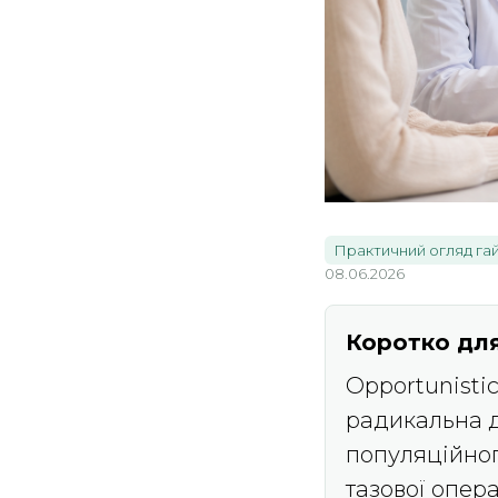
Практичний огляд га
08.06.2026
Коротко для
Opportunisti
радикальна д
популяційног
тазової опера