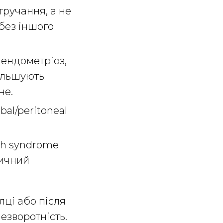
тручання, а не
без іншого
ендометріоз,
більшують
не.
bal/peritoneal
ch syndrome
тичний
лці або після
езворотність.