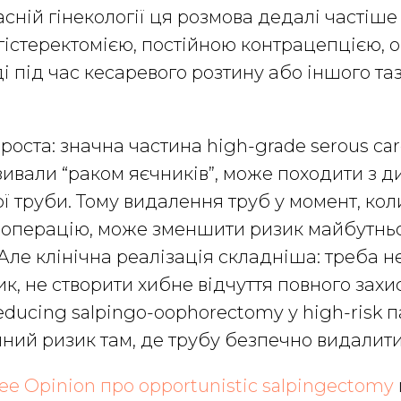
часній гінекології ця розмова дедалі частіш
істеректомією, постійною контрацепцією, 
ді під час кесаревого розтину або іншого та
роста: значна частина high-grade serous car
ивали “раком яєчників”, може походити з д
ої труби. Тому видалення труб у момент, кол
 операцію, може зменшити ризик майбутньо
. Але клінічна реалізація складніша: треба 
к, не створити хибне відчуття повного захис
educing salpingo-oophorectomy у high-risk п
чний ризик там, де трубу безпечно видалити
 Opinion про opportunistic salpingectomy