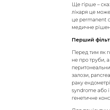
Ще гірше – сказ
лікаря це може
це permanent c
медичне рішен
Перший фільт
Перед тим як г
не про труби, 
перитонеальний
залози, pancrea
раку ендометрі
syndrome або і
генетичне кон