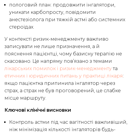
пологовий план: продовжити інгалятори,
уникати карбопросту, повідомити
анестезіолога при тяжкій астмі або системних
стероїдах.
У контексті ризик-менеджменту важливо
записувати не лише призначення, а й
пояснення пацієнтці, чому базисну терапію не
скасовано. Це напряму пов’язано з темами
лікарських помилок і ризик-менеджменту
та
етичних і юридичних питань у практиці лікаря
:
якщо пацієнтка припинила інгалятор через
страх, а страх не був проговорений, це слабке
місце маршруту.
Ключові клінічні висновки
Контроль астми під час вагітності важливіший,
ніж мінімізація кількості інгаляторів будь-