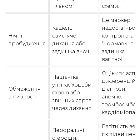
планом.
схеми.
Це маркер
Кашель,
недостатньог
Нічні
свистяче
контролю, а н
пробудження
дихання або
“нормальна
задишка вночі.
задишка
вагітної”.
Оцінити астму
Пацієнтка
диференційн
уникає ходьби,
Обмеження
діагнози:
сходів або
активності
анемію,
звичних справ
тромбоемболі
через дихання.
кардіоміопаті
Вагітність вес
Пероральні
як підвищени
стероїди,