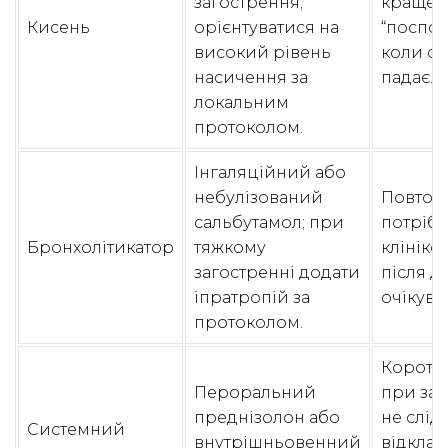
загострення;
краще 
Кисень
орієнтуватися на
“поспос
високий рівень
коли са
насичення за
падає.
локальним
протоколом.
Інгаляційний або
небулізований
Повтор
сальбутамол; при
потрібн
Бронхолітикатор
тяжкому
клінікою
загостренні додати
після д
іпратропій за
очікува
протоколом.
Коротк
Пероральний
при заг
преднізолон або
не слід
Системний
внутрішньовенний
відклад