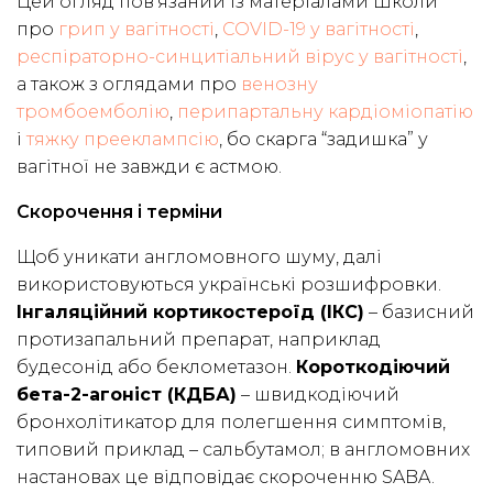
Цей огляд пов’язаний із матеріалами Школи
про
грип у вагітності
,
COVID-19 у вагітності
,
респіраторно-синцитіальний вірус у вагітності
,
а також з оглядами про
венозну
тромбоемболію
,
перипартальну кардіоміопатію
і
тяжку прееклампсію
, бо скарга “задишка” у
вагітної не завжди є астмою.
Скорочення і терміни
Щоб уникати англомовного шуму, далі
використовуються українські розшифровки.
Інгаляційний кортикостероїд (ІКС)
– базисний
протизапальний препарат, наприклад
будесонід або беклометазон.
Короткодіючий
бета-2-агоніст (КДБА)
– швидкодіючий
бронхолітикатор для полегшення симптомів,
типовий приклад – сальбутамол; в англомовних
настановах це відповідає скороченню SABA.