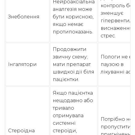
Нейроаксіальна
контроль бо
аналгезія може
зменшує
Знеболення
бути корисною,
гіпервентиля
якщо немає
виснаження 
протипоказань.
стрес.
Продовжити
звичну схему;
Пологи не є
Інгалятори
мати препарат
паузою в
швидкої дії біля
лікуванні аст
пацієнтки.
Якщо пацієнтка
нещодавно або
тривало
отримувала
Потрібно не
системні
пропустити
Стероїдна
стероїди,
пригнічення