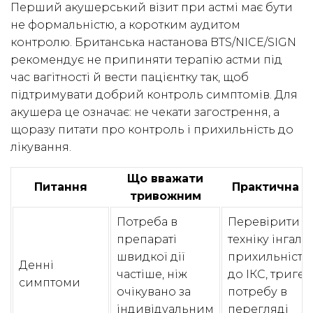
Перший акушерський візит при астмі має бути
не формальністю, а коротким аудитом
контролю. Британська настанова BTS/NICE/SIGN
рекомендує не припиняти терапію астми під
час вагітності й вести пацієнтку так, щоб
підтримувати добрий контроль симптомів. Для
акушера це означає: не чекати загострення, а
щоразу питати про контроль і прихильність до
лікування.
Що вважати
Питання
Практична д
тривожним
Потреба в
Перевірити
препараті
техніку інгаляц
швидкої дії
прихильність
Денні
частіше, ніж
до ІКС, тригер
симптоми
очікувано за
потребу в
індивідуальним
перегляді