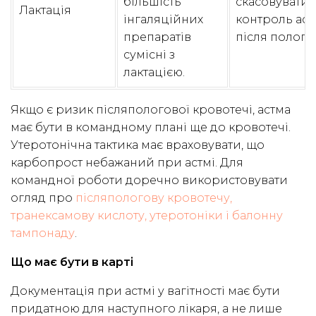
більшість
скасовувати
Лактація
інгаляційних
контроль ас
препаратів
після пологів
сумісні з
лактацією.
Якщо є ризик післяпологової кровотечі, астма
має бути в командному плані ще до кровотечі.
Утеротонічна тактика має враховувати, що
карбопрост небажаний при астмі. Для
командної роботи доречно використовувати
огляд про
післяпологову кровотечу,
транексамову кислоту, утеротоніки і балонну
тампонаду
.
Що має бути в карті
Документація при астмі у вагітності має бути
придатною для наступного лікаря, а не лише