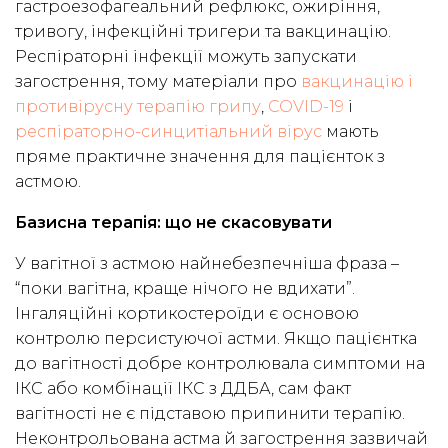
гастроезофагеальний рефлюкс, ожиріння,
тривогу, інфекційні тригери та вакцинацію.
Респіраторні інфекції можуть запускати
загострення, тому матеріали про
вакцинацію і
противірусну терапію грипу
,
COVID-19
і
респіраторно-синцитіальний вірус
мають
пряме практичне значення для пацієнток з
астмою.
Базисна терапія: що не скасовувати
У вагітної з астмою найнебезпечніша фраза –
“поки вагітна, краще нічого не вдихати”.
Інгаляційні кортикостероїди є основою
контролю персистуючої астми. Якщо пацієнтка
до вагітності добре контролювала симптоми на
ІКС або комбінації ІКС з ДДБА, сам факт
вагітності не є підставою припинити терапію.
Неконтрольована астма й загострення зазвичай