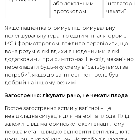
або локальним
інгалятор і
протоколом.
чекати”.
Якщо пацієнтка отримує підтримувальну і
полегшувальну терапію одним інгалятором з
ІКС і формотеролом, важливо перевірити, що
вона розуміє, які вдихи є щоденними, а які
додатковими при симптомах. Не слід механічно
перекладати будь-яку схему в “сальбутамол за
потреби”, якщо до вагітності контроль був
добрий на іншому режимі.
Загострення: лікувати рано, не чекати плода
Гостре загострення астми у вагітної – це
невідкладна ситуація для матері та плода. Плід
залежить від материнської оксигенації, тому
перша мета – швидко відновити вентиляцію та
насичення крові киснем. Не треба відкладати