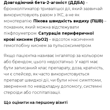
Довгодіючий бета-2-агоніст (ДДБА)
–
бронхолітикатор тривалішої дії, який зазвичай
використовують разом з ІКС, а не як
монотерапію.
Пікова швидкість видиху (ПШВ)
–
показник, який можна відстежувати
пікфлоуметром.
Сатурація периферичної
крові киснем (SpO2)
– відсоток насичення
гемоглобіну киснем за пульсоксиметром.
Якщо пацієнтка називає інгалятор за кольором
або брендом, цього недостатньо. У карті має
бути записаний клас препарату, доза, кратність,
чи є спейсер, як часто використовується
препарат швидкої дії, чи були нічні симптоми,
звернення по невідкладну допомогу, системні
стероїди або госпіталізації.
Що оцінити на першому візиті