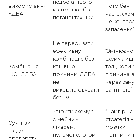
недостатнього
використання
потрібен
контролю або
КДБА
часто, схема
поганої техніки.
не контрол
запалення”.
Не переривати
ефективну
“Змінюємо
комбінацію без
схему лише
Комбінація
клінічної
тоді, коли є
ІКС і ДДБА
причини; ДДБА
причина, а 
не
через саму
використовувати
вагітність”.
без ІКС.
Звірити схему з
“Найгірша
сімейним
стратегія –
Сумніви
лікарем,
мовчки
щодо
пульмонологом
припинити
препарату