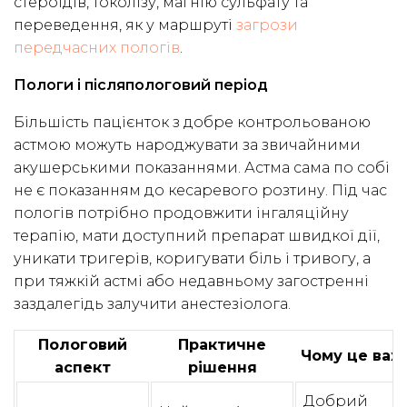
стероїдів, токолізу, магнію сульфату та
переведення, як у маршруті
загрози
передчасних пологів
.
Пологи і післяпологовий період
Більшість пацієнток з добре контрольованою
астмою можуть народжувати за звичайними
акушерськими показаннями. Астма сама по собі
не є показанням до кесаревого розтину. Під час
пологів потрібно продовжити інгаляційну
терапію, мати доступний препарат швидкої дії,
уникати тригерів, коригувати біль і тривогу, а
при тяжкій астмі або недавньому загостренні
заздалегідь залучити анестезіолога.
Пологовий
Практичне
Чому це важ
аспект
рішення
Добрий