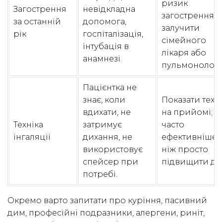
ризик
Загострення
невідкладна
загострення;
за останній
допомога,
залучити
рік
госпіталізація,
сімейного
інтубація в
лікаря або
анамнезі.
пульмонолога
Пацієнтка не
знає, коли
Показати техн
вдихати, не
на прийомі; ц
Техніка
затримує
часто
інгаляції
дихання, не
ефективніше,
використовує
ніж просто
спейсер при
підвищити до
потребі.
Окремо варто запитати про куріння, пасивний
дим, професійні подразники, алергени, риніт,