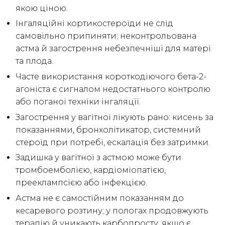
якою ціною.
Інгаляційні кортикостероїди не слід
самовільно припиняти; неконтрольована
астма й загострення небезпечніші для матері
та плода.
Часте використання короткодіючого бета-2-
агоніста є сигналом недостатнього контролю
або поганої техніки інгаляції.
Загострення у вагітної лікують рано: кисень за
показаннями, бронхолітикатор, системний
стероїд при потребі, ескалація без затримки.
Задишка у вагітної з астмою може бути
тромбоемболією, кардіоміопатією,
прееклампсією або інфекцією.
Астма не є самостійним показанням до
кесаревого розтину; у пологах продовжують
терапію й уникають карбопросту, якщо є