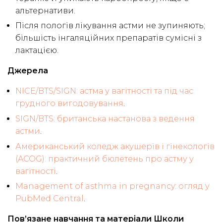
альтернативи.
Після пологів лікування астми не зупиняють;
більшість інгаляційних препаратів сумісні з
лактацією.
Джерела
NICE/BTS/SIGN: астма у вагітності та під час
грудного вигодовування
.
SIGN/BTS: британська настанова з ведення
астми
.
Американський коледж акушерів і гінекологів
(ACOG): практичний бюлетень про астму у
вагітності
.
Management of asthma in pregnancy: огляд у
PubMed Central
.
Пов’язане навчання та матеріали Школи