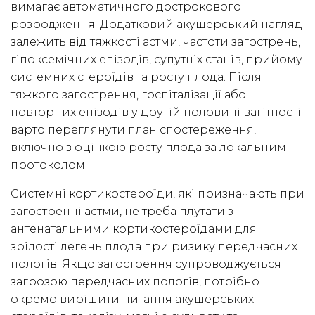
вимагає автоматичного дострокового
розродження. Додатковий акушерський нагляд
залежить від тяжкості астми, частоти загострень,
гіпоксемічних епізодів, супутніх станів, прийому
системних стероїдів та росту плода. Після
тяжкого загострення, госпіталізації або
повторних епізодів у другій половині вагітності
варто переглянути план спостереження,
включно з оцінкою росту плода за локальним
протоколом.
Системні кортикостероїди, які призначають при
загостренні астми, не треба плутати з
антенатальними кортикостероїдами для
зрілості легень плода при ризику передчасних
пологів. Якщо загострення супроводжується
загрозою передчасних пологів, потрібно
окремо вирішити питання акушерських