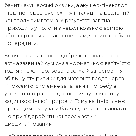
бачить акушерські ризики, а акушер-гінеколог
іноді не перевіряє техніку інгаляції та реальний
контроль симптомів. У результаті вагітна
приходить у пологи з недолікованою астмою
або звертається з загостренням, яке можна було
попередити.
Ключова ідея проста: добре контрольована
астма зазвичай сумісна з нормальною вагітністю,
тоді як неконтрольована астма й загострення
збільшують ризики для матері та плода через
гіпоксемію, системне запалення, потребу в
ургентній терапії та діагностичну плутанину із
задишкою іншої природи. Тому вагітність не є
приводом скасувати базисну терапію; навпаки,
це привід зробити контроль астми
дисциплінованим.