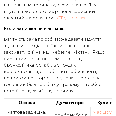
відновити материнську оксигенацію. Для
внутрішньопологових рішень корисний
окремий матеріал про
КТГ у пологах
.
Коли задишка не є астмою
Вагітність сама по собі може давати відчуття
задишки, але діагноз “астма” не повинен
закривати очі на інші небезпечні стани. Якщо
симптоми не типові, немає відповіді на
бронхолітикатор, є біль у грудях,
кровохаркання, однобічний набряк ноги,
непритомність, ортопное, нова гіпертензія,
головний біль або біль у правому підребер’ї,
потрібно шукати іншу причину.
Ознака
Думати про
Куди пе
Раптова задишка,
Маршрут
Тромбоемболія