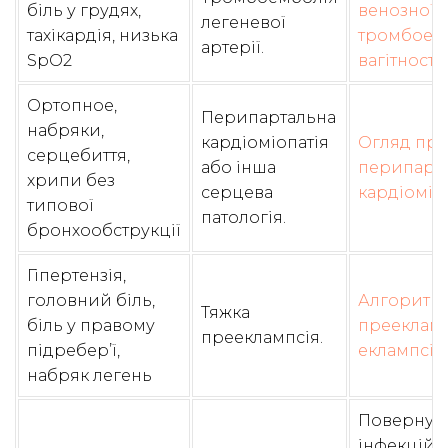
біль у грудях,
венозної
легеневої
тахікардія, низька
тромбоемб
артерії.
SpO2
вагітності
.
Ортопное,
Перипартальна
набряки,
кардіоміопатія
Огляд пр
серцебиття,
або інша
перипарт
хрипи без
серцева
кардіоміо
типової
патологія.
бронхообструкції
Гіпертензія,
головний біль,
Алгоритм 
Тяжка
біль у правому
прееклампс
прееклампсія.
підребер’ї,
еклампсії
.
набряк легень
Повернути
інфекційн