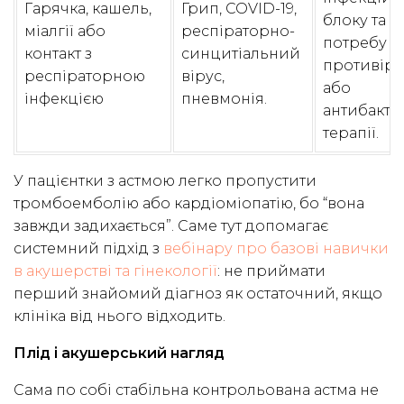
Гарячка, кашель,
Грип, COVID-19,
блоку та о
міалгії або
респіраторно-
потребу в
контакт з
синцитіальний
противіру
респіраторною
вірус,
або
інфекцією
пневмонія.
антибакте
терапії.
У пацієнтки з астмою легко пропустити
тромбоемболію або кардіоміопатію, бо “вона
завжди задихається”. Саме тут допомагає
системний підхід з
вебінару про базові навички
в акушерстві та гінекології
: не приймати
перший знайомий діагноз як остаточний, якщо
клініка від нього відходить.
Плід і акушерський нагляд
Сама по собі стабільна контрольована астма не