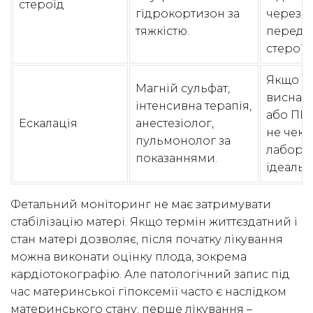
стероїд
гідрокортизон за
через с
тяжкістю.
перед
стероїд
Якщо па
Магній сульфат,
виснаж
інтенсивна терапія,
або ПШВ
Ескалація
анестезіолог,
не чека
пульмонолог за
лабора
показаннями.
ідеальн
Фетальний моніторинг не має затримувати
стабілізацію матері. Якщо термін життєздатний і
стан матері дозволяє, після початку лікування
можна виконати оцінку плода, зокрема
кардіотокографію. Але патологічний запис під
час материнської гіпоксемії часто є наслідком
материнського стану; перше лікування –