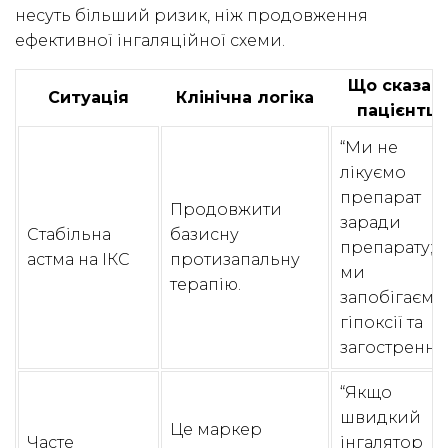
несуть більший ризик, ніж продовження
ефективної інгаляційної схеми.
Що сказат
Ситуація
Клінічна логіка
пацієнтці
“Ми не
лікуємо
препарат
Продовжити
заради
Стабільна
базисну
препарату;
астма на ІКС
протизапальну
ми
терапію.
запобігаємо
гіпоксії та
загостренню
“Якщо
швидкий
Це маркер
Часте
інгалятор