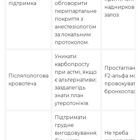
підтримка
обговорити
надниркови
перипартальне
залоз.
покриття з
анестезіологом
за локальним
протоколом.
Уникати
карбопросту
Простагланд
при астмі, якщо
Післяпологова
F2-альфа мо
є альтернативи;
кровотеча
провокувати
заздалегідь
бронхоспазм
знати план
утеротоніків.
Підтримати
грудне
вигодовування;
Не треба