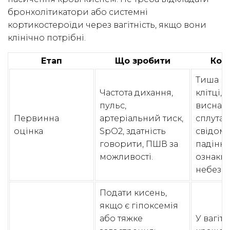
бронхолітикатори або системні
кортикостероїди через вагітність, якщо вони
клінічно потрібні.
Етап
Що зробити
Ком
Тиша в 
Частота дихання,
клітці,
пульс,
виснаж
Первинна
артеріальний тиск,
сплутан
оцінка
SpO2, здатність
свідомо
говорити, ПШВ за
падіння
можливості.
ознаки
небезпе
Подати кисень,
якщо є гіпоксемія
або тяжке
У вагітн