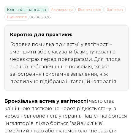
Клінічна шпаргалка
Акушерство
Безпека ліків
Вагітність
Гінекологія
06.06.2026
Коротко для практики:
Головна помилка при астмі у вагітності -
зменшити або скасувати базисну терапію
через страх перед препаратами. Для плода
значно небезпечніші гіпоксемія, тяжке
загострення і системне запалення, ніж
правильно підібрана інгаляційна терапія.
Бронхіальна астма у вагітності
часто стає
клінічною пасткою не через рідкість стану, а
через невпевненість у терапії. Пацієнтка боїться
інгаляторів, лікар боїться “зайвих ліків”,
сімейний лікар або пульмонолог не завжди