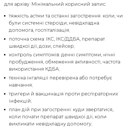
для архіву. Мінімальний корисний запис:
тяжкість астми та останні загострення: коли, чи
були системні стероїди, невідкладна
допомога, госпіталізація;
поточна схема: ІКС, ІКС/ДДБА, препарат
швидкої дії, дози, спейсер;
контроль симптомів: денні симптоми, нічні
пробудження, обмеження активності, частота
використання КДБА;
техніка інгаляції перевірена або потребує
навчання;
тригери й вакцинація проти респіраторних
інфекцій;
план дій при загостренні: куди звертатися,
коли почати препарат швидкої дії, коли
викликати невідкладну допомогу;