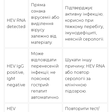
Пряма
Підтверджує
ознака
активну інфекцію;
вірусемії або
HEV RNA
корисно при
виділення
detected
тяжкому перебігу,
вірусу
імунодефіциті,
залежно від
неясній серології.
матеріалу.
Може
відповідати
Шукати іншу
HEV IgG
перенесеній
причину; HEV RNA
positive,
інфекції; не
або повтор
IgM
пояснює
серології за
negative
гострий
клінічною
гепатит
підозрою.
автоматично.
HEV
Повторити тест/