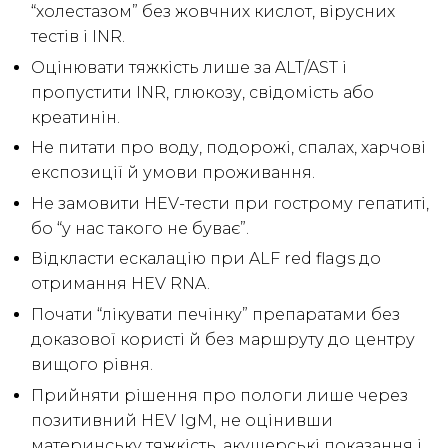
“холестазом” без жовчних кислот, вірусних
тестів і INR.
Оцінювати тяжкість лише за ALT/AST і
пропустити INR, глюкозу, свідомість або
креатинін.
Не питати про воду, подорожі, спалах, харчові
експозиції й умови проживання.
Не замовити HEV-тести при гострому гепатиті,
бо “у нас такого не буває”.
Відкласти ескалацію при ALF red flags до
отримання HEV RNA.
Почати “лікувати печінку” препаратами без
доказової користі й без маршруту до центру
вищого рівня.
Прийняти рішення про пологи лише через
позитивний HEV IgM, не оцінивши
материнську тяжкість, акушерські показання і