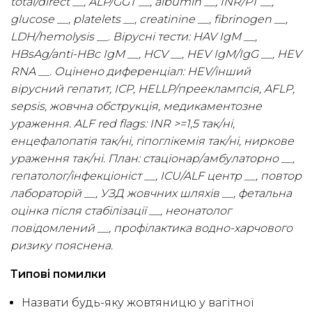
total/direct __, ALP/GGT __, albumin __, INR/PT __,
glucose __, platelets __, creatinine __, fibrinogen __,
LDH/hemolysis __. Вірусні тести: HAV IgM __,
HBsAg/anti-HBc IgM __, HCV __, HEV IgM/IgG __, HEV
RNA __. Оцінено диференціал: HEV/інший
вірусний гепатит, ICP, HELLP/прееклампсія, AFLP,
sepsis, жовчна обструкція, медикаментозне
ураження. ALF red flags: INR >=1,5 так/ні,
енцефалопатія так/ні, гіпоглікемія так/ні, ниркове
ураження так/ні. План: стаціонар/амбулаторно __,
гепатолог/інфекціоніст __, ICU/ALF центр __, повтор
лабораторій __, УЗД жовчних шляхів __, фетальна
оцінка після стабілізації __, неонатолог
повідомлений __, профілактика водно-харчового
ризику пояснена.
Типові помилки
Назвати будь-яку жовтяницю у вагітної