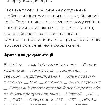
звернутися для оцінки.
Вакцина проти HEV існує не як рутинний
глобальний інструмент для вагітних у більшості
країн. Тому в щоденному акушерському кабінеті
ключовими залишаються гігієна, якість води,
харчова безпека, раннє розпізнавання
симптомів і правильний маршрут, а не обіцянка
простої постконтактної профілактики.
Фраза для документації
Вагітність __ тижнів / postpartum день __. Скарги:
жовтяниця __, темна сеча __, світлий кал __,
свербіж __, нудота/блювання __, біль у правому
підребер’ї __, fever __, слабкість __, зміни свідомості
__. Експозиції: подорож/спалах/вода/їжа/м’ясо або
печінкові продукти/контакти __. Vitals: AT __, HR __,
T __, SpO2 __. Лабораторно: ALT __, AST __, bilirubin