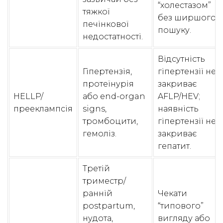
“холестазом”
тяжкої
без ширшого
печінкової
пошуку.
недостатності.
Відсутність
Гіпертензія,
гіпертензії не
протеїнурія
закриває
HELLP/
або end-organ
AFLP/HEV;
прееклампсія
signs,
наявність
тромбоцити,
гіпертензії не
гемоліз.
закриває
гепатит.
Третій
триместр/
ранній
Чекати
postpartum,
“типового”
нудота,
вигляду або