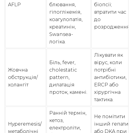
AFLP
блювання,
біопсії;
гіпоглікемія,
втратити час
коагулопатія,
до
креатинін,
розродження.
Swansea-
логіка.
Лікувати як
Біль, fever,
вірус, коли
Жовчна
cholestatic
потрібні
обструкція/
pattern,
антибіотики,
холангіт
дилатація
ERCP або
проток, камені.
хірургічна
тактика.
Ранній термін,
Не помітити
кетоз,
Hyperemesis/
інший гепатит
електроліти,
метаболічні
або DKA при