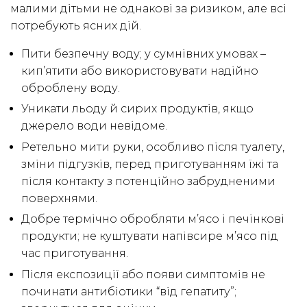
малими дітьми не однакові за ризиком, але всі
потребують ясних дій.
Пити безпечну воду; у сумнівних умовах –
кип’ятити або використовувати надійно
оброблену воду.
Уникати льоду й сирих продуктів, якщо
джерело води невідоме.
Ретельно мити руки, особливо після туалету,
зміни підгузків, перед приготуванням їжі та
після контакту з потенційно забрудненими
поверхнями.
Добре термічно обробляти м’ясо і печінкові
продукти; не куштувати напівсире м’ясо під
час приготування.
Після експозиції або появи симптомів не
починати антибіотики “від гепатиту”;