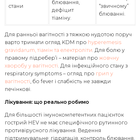
блювання,
стани
“звичному”
дефіцит
блюванні.
тіаміну.
Для ранньої вагітності з тяжкою нудотою поруч
варто тримати огляд KDM про
hyperemesis
gravidarum, тіамін та електроліти
. Для болю у
правому підребер’ї – матеріал про
жовчну
хворобу у вагітності
. Для інфекційного стану з
respiratory symptoms – огляд про
грип у
вагітності
, бо fever і слабкість не завжди
печінкові.
Лікування: що реально робимо
Для більшості імунокомпетентних пацієнток
гострий HEV не має специфічного рутинного
противірусного лікування. Ведення
підтримувальне: гідратація, контроль блювання,