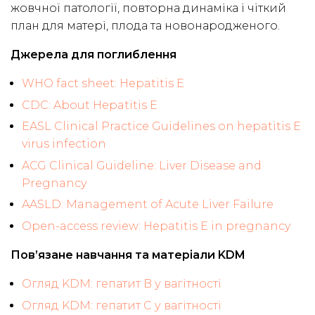
жовчної патології, повторна динаміка і чіткий
план для матері, плода та новонародженого.
Джерела для поглиблення
WHO fact sheet: Hepatitis E
CDC: About Hepatitis E
EASL Clinical Practice Guidelines on hepatitis E
virus infection
ACG Clinical Guideline: Liver Disease and
Pregnancy
AASLD: Management of Acute Liver Failure
Open-access review: Hepatitis E in pregnancy
Пов’язане навчання та матеріали KDM
Огляд KDM: гепатит B у вагітності
Огляд KDM: гепатит C у вагітності