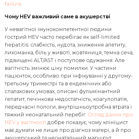
failure
.
Чому HEV важливий саме в акушерстві
У невагітної імунокомпетентної людини
гострий HEV часто перебігає як self-limited
hepatitis: слабкість, нудота, зниження апетиту,
лихоманка, біль у животі, жовтяниця, темна сеча,
підвищені ALT/AST і поступове одужання. Але
вагітність змінює ціну помилки. У частини
пацієнток, особливо при інфікуванні у другому-
третьому триместрі та в ендемічних або
спалахових умовах, описані фульмінантний
гепатит, печінкова недостатність, коагулопатія,
передчасні пологи, внутрішньоутробна втрата і
тяжкий неонатальний перебіг.
Огляд даних про
HEV у вагітності
добре показує, чому клініцист
має думати не лише про діагноз матері, а й про
акушерський та неонатальний маршрут.