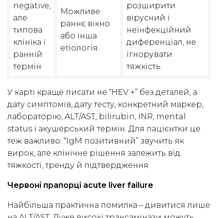
negative,
розширити
Можливе
але
вірусний і
раннє вікно
типова
неінфекційний
або інша
клініка і
диференціал, не
етіологія.
ранній
ігнорувати
термін
тяжкість.
У карті краще писати не “HEV +” без деталей, а
дату симптомів, дату тесту, конкретний маркер,
лабораторію, ALT/AST, bilirubin, INR, mental
status і акушерський термін. Для пацієнтки це
теж важливо: “IgM позитивний” звучить як
вирок, але клінічне рішення залежить від
тяжкості, тренду й підтвердження.
Червоні прапорці acute liver failure
Найбільша практична помилка – дивитися лише
на ALT/AST. Дуже високі трансамінази можуть