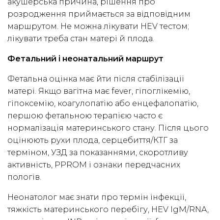
акушерська причина, рішення про
розродження приймається за відповідним
маршрутом. Не можна лікувати HEV тестом;
лікувати треба стан матері й плода.
Фетальний і неонатальний маршрут
Фетальна оцінка має йти після стабілізації
матері. Якщо вагітна має fever, гіпоглікемію,
гіпоксемію, коагулопатію або енцефалопатію,
першою фетальною терапією часто є
нормалізація материнського стану. Після цього
оцінюють рухи плода, серцебиття/КТГ за
терміном, УЗД за показаннями, скоротливу
активність, PPROM і ознаки передчасних
пологів.
Неонатолог має знати про термін інфекції,
тяжкість материнського перебігу, HEV IgM/RNA,