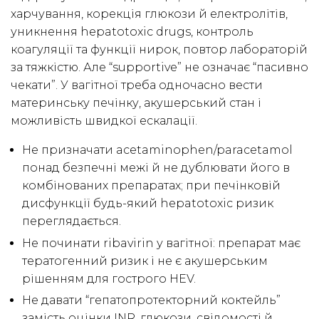
харчування, корекція глюкози й електролітів,
уникнення hepatotoxic drugs, контроль
коагуляції та функції нирок, повтор лабораторій
за тяжкістю. Але “supportive” не означає “пасивно
чекати”. У вагітної треба одночасно вести
материнську печінку, акушерський стан і
можливість швидкої ескалації.
Не призначати acetaminophen/paracetamol
понад безпечні межі й не дублювати його в
комбінованих препаратах; при печінковій
дисфункції будь-який hepatotoxic ризик
переглядається.
Не починати ribavirin у вагітної: препарат має
тератогенний ризик і не є акушерським
рішенням для гострого HEV.
Не давати “гепатопротекторний коктейль”
замість оцінки INR, глюкози, свідомості й