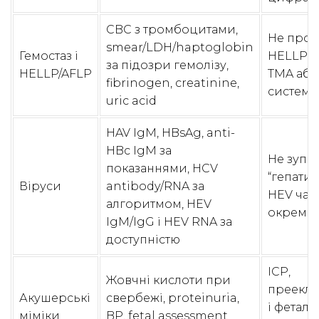
CBC з тромбоцитами,
Не проп
smear/LDH/haptoglobin
Гемостаз і
HELLP, A
за підозри гемолізу,
HELLP/AFLP
TMA або
fibrinogen, creatinine,
системн
uric acid
HAV IgM, HBsAg, anti-
HBc IgM за
Не зупи
показаннями, HCV
“гепатит
Віруси
antibody/RNA за
HEV час
алгоритмом, HEV
окремог
IgM/IgG і HEV RNA за
доступністю
ICP,
Жовчні кислоти при
преекла
Акушерські
свербежі, proteinuria,
і феталь
міміки
BP, fetal assessment