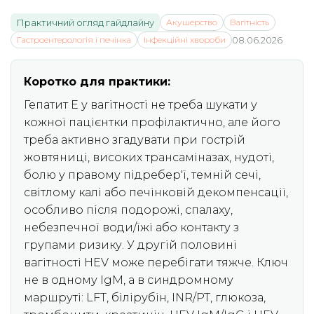
Практичний огляд гайдлайну
Акушерство
Вагітність
Гастроентерологія і печінка
Інфекційні хвороби
08.06.2026
Коротко для практики:
Гепатит E у вагітності не треба шукати у
кожної пацієнтки профілактично, але його
треба активно згадувати при гострій
жовтяниці, високих трансаміназах, нудоті,
болю у правому підребер'ї, темній сечі,
світлому калі або печінковій декомпенсації,
особливо після подорожі, спалаху,
небезпечної води/їжі або контакту з
групами ризику. У другій половині
вагітності HEV може перебігати тяжче. Ключ
не в одному IgM, а в синдромному
маршруті: LFT, білірубін, INR/PT, глюкоза,