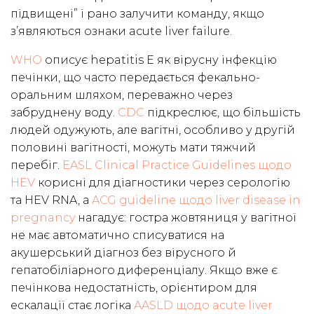
підвищені” і рано залучити команду, якщо
з’являються ознаки acute liver failure.
WHO
описує hepatitis E як вірусну інфекцію
печінки, що часто передається фекально-
оральним шляхом, переважно через
забруднену воду.
CDC
підкреслює, що більшість
людей одужують, але вагітні, особливо у другій
половині вагітності, можуть мати тяжчий
перебіг.
EASL Clinical Practice Guidelines щодо
HEV
корисні для діагностики через серологію
та HEV RNA, а
ACG guideline щодо liver disease in
pregnancy
нагадує: гостра жовтяниця у вагітної
не має автоматично списуватися на
акушерський діагноз без вірусного й
гепатобіліарного диференціалу. Якщо вже є
печінкова недостатність, орієнтиром для
ескалації стає логіка
AASLD щодо acute liver