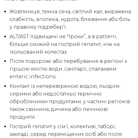
Жовтяниця, темна сеча, світлий кал, виражена
слабкість, anorexia, нудота, блювання або біль
у правому підребер’ї.
ALT/AST підвищені не “трохи”, а в pattern,
більше схожий на гострий гепатит, ніж на
ізольований холестаз.
Після подорожі або перебування в регіоні з
гіршою якістю води, санітарії, спалахами
enteric infections.
Контакт із неперевіреною водою, льодом,
сирими або недостатньо термічно
обробленими продуктами; у частині регіонів
також свинина, дичина або печінкові
продукти.
Гострий гепатит у сім’ї, колективі, таборі,
закладі, серед переміщених осіб або після