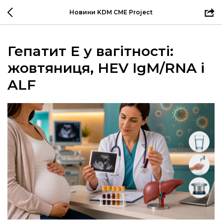
Новини KDM CME Project
Гепатит E у вагітності:
жовтяниця, HEV IgM/RNA і
ALF