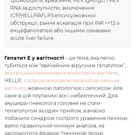
тромбоцити, креатинін, HEV IgM/IgG і HEV
RNA за доступністю, виключення
ICP/HELLP/AFLP/сепсису/жовчної
обструкції, рання ескалація при INR >=1,5 з
енцефалопатією або іншими ознаками
acute liver failure.
Гепатит E у вагітності
– це тема, яка легко
губиться між “звичайним вірусним гепатитом”,
внутрішньопечінковим холестазом вагітних
,
HELLP,
гострою жировою хворобою печінки
вагітних
, жовчною патологією і сепсисом. Але
саме в цій плутанині він і небезпечний. Для
акушера-гінеколога головне не стати
гепатологом за один прийом, а вчасно
побачити синдром гострого ураження печінки,
взяти правильний мінімум аналізів, не
заспокоїтися фразою “печінкові трохи