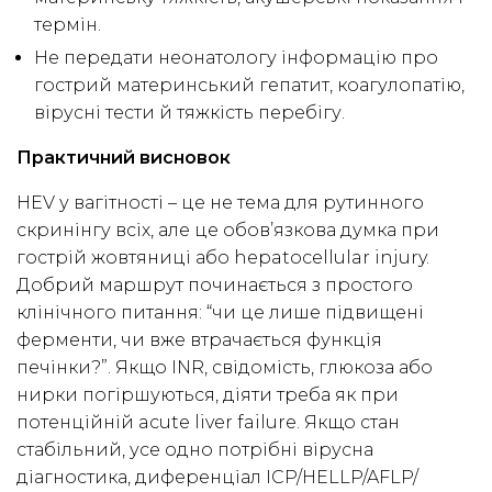
термін.
Не передати неонатологу інформацію про
гострий материнський гепатит, коагулопатію,
вірусні тести й тяжкість перебігу.
Практичний висновок
HEV у вагітності – це не тема для рутинного
скринінгу всіх, але це обов’язкова думка при
гострій жовтяниці або hepatocellular injury.
Добрий маршрут починається з простого
клінічного питання: “чи це лише підвищені
ферменти, чи вже втрачається функція
печінки?”. Якщо INR, свідомість, глюкоза або
нирки погіршуються, діяти треба як при
потенційній acute liver failure. Якщо стан
стабільний, усе одно потрібні вірусна
діагностика, диференціал ICP/HELLP/AFLP/