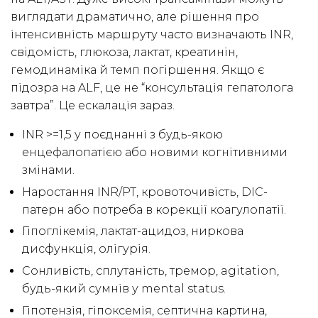
виглядати драматично, але рішення про
інтенсивність маршруту часто визначають INR,
свідомість, глюкоза, лактат, креатинін,
гемодинаміка й темп погіршення. Якщо є
підозра на ALF, це не “консультація гепатолога
завтра”. Це ескалація зараз.
INR >=1,5 у поєднанні з будь-якою
енцефалопатією або новими когнітивними
змінами.
Наростання INR/PT, кровоточивість, DIC-
патерн або потреба в корекції коагулопатії.
Гіпоглікемія, лактат-ацидоз, ниркова
дисфункція, олігурія.
Сонливість, сплутаність, тремор, agitation,
будь-який сумнів у mental status.
Гіпотензія, гіпоксемія, септична картина,