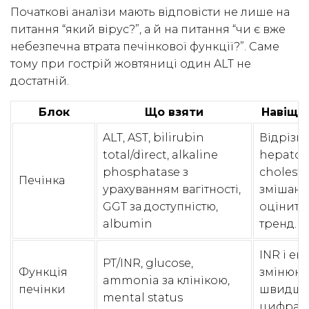
Початкові аналізи мають відповісти не лише на
питання “який вірус?”, а й на питання “чи є вже
небезпечна втрата печінкової функції?”. Саме
тому при гострій жовтяниці один ALT не
достатній.
Блок
Що взяти
Навіщо
ALT, AST, bilirubin
Відрізн
total/direct, alkaline
hepatoce
phosphatase з
cholesta
Печінка
урахуванням вагітності,
змішани
GGT за доступністю,
оцінити 
albumin
тренд.
INR і ен
PT/INR, glucose,
Функція
змінюют
ammonia за клінікою,
печінки
швидше,
mental status
цифра A