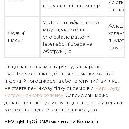
мають о
після стабілізації матері
паралел
УЗД печінки/жовчного
Холедохо
міхура, якщо біль,
Жовчні
холангіт
cholestatic pattern,
шляхи
лікуютьс
fever або підозра на
вірусний
обструкцію
Якщо пацієнтка має гарячку, тахікардію,
hypotension, лактат, болючість матки, ознаки
інфекційного джерела або токсичний вигляд,
не ставте печінкову гілку окремо від
маршруту
материнського сепсису
. Сепсис сам може
давати печінкову дисфункцію, а гострий гепатит
може співіснувати з іншою інфекцією.
HEV IgM, IgG і RNA: як читати без магії