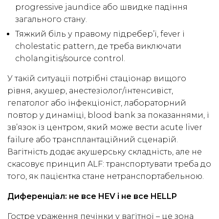
progressive jaundice або швидке падіння
загального стану.
Тяжкий біль у правому підребер’ї, fever і
cholestatic pattern, де треба виключати
cholangitis/source control.
У такій ситуації потрібні стаціонар вищого
рівня, акушер, анестезіолог/інтенсивіст,
гепатолог або інфекціоніст, лабораторний
повтор у динаміці, blood bank за показаннями, і
зв’язок із центром, який може вести acute liver
failure або трансплантаційний сценарій.
Вагітність додає акушерську складність, але не
скасовує принцип ALF: транспортувати треба до
того, як пацієнтка стане нетранспортабельною.
Диференціал: не все HEV і не все HELLP
Гостре ураження печінки у вагітної – це зона