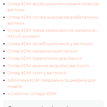
Огляд KDM: внутрішньопечінковий холестаз
вагітних
Огляд KDM: гостра жирова хвороба печінки
вагітних
Огляд KDM: тяжка прееклампсія, еклампсія і
HELLP-контекст
Огляд KDM: тромбоцитопенія у вагітності
Огляд KDM: материнський сепсис
Огляд KDM: hyperemesis gravidarum
Огляд KDM: жовчна хвороба у вагітності
Огляд KDM: грип у вагітності
Бібліотека KDM: гайдлайни та джерела для
лікарів
Усі клінічні огляди KDM