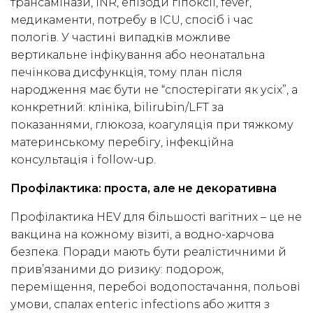
трансамінази, INR, епізоди гіпоксії, fever,
медикаменти, потребу в ICU, спосіб і час
пологів. У частині випадків можливе
вертикальне інфікування або неонатальна
печінкова дисфункція, тому план після
народження має бути не “спостерігати як усіх”, а
конкретний: клініка, bilirubin/LFT за
показаннями, глюкоза, коагуляція при тяжкому
материнському перебігу, інфекційна
консультація і follow-up.
Профілактика: проста, але не декоративна
Профілактика HEV для більшості вагітних – це не
вакцина на кожному візиті, а водно-харчова
безпека. Поради мають бути реалістичними й
прив’язаними до ризику: подорож,
переміщення, перебої водопостачання, польові
умови, спалах enteric infections або життя з