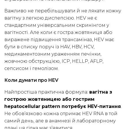
Важливо не перебільшувати й не лякати кожну
вагітну з легкою диспепсією. HEV не є
стандартним універсальним скринінгом у
вагітності. Але коли є гостра жовтяниця або
виражене підвищення трансаміназ, HEV має
бути в списку поруч із HAV, HBV, HCV,
медикаментозним ураженням печінки,
жовчною обструкцією, ICP, HELLP, AFLP,
сепсисом і гемолізом.
Коли думати про HEV
Найпростіша практична формула:
вагітна з
гострою жовтяницею або гострим
hepatocellular pattern потребує HEV-питання
.
Не обов’язково кожна отримає HEV RNA в той
самий день, але в анамнезі й лабораторному
плані ця гілка має з’явитися.