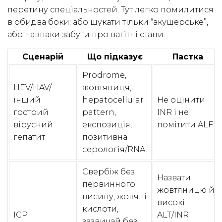
перетину спеціальностей. Тут легко помилитися
в обидва боки: або шукати тільки “акушерське”,
або навпаки забути про вагітні стани.
Сценарій
Що підказує
Пастка
Prodrome,
HEV/HAV/
жовтяниця,
інший
hepatocellular
Не оцінити
гострий
pattern,
INR і не
вірусний
експозиція,
помітити ALF.
гепатит
позитивна
серологія/RNA.
Свербіж без
Назвати
первинного
жовтяницю й
висипу, жовчні
високі
кислоти,
ICP
ALT/INR
зазвичай без