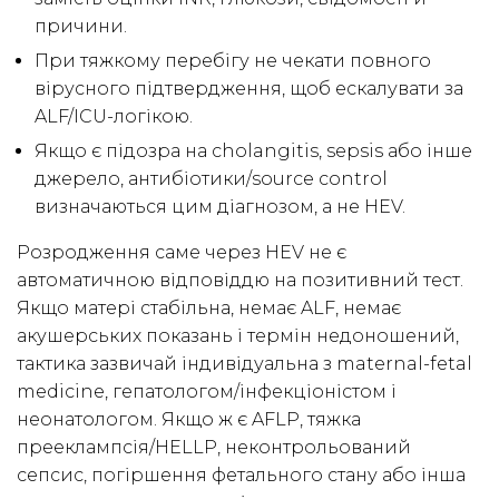
причини.
При тяжкому перебігу не чекати повного
вірусного підтвердження, щоб ескалувати за
ALF/ICU-логікою.
Якщо є підозра на cholangitis, sepsis або інше
джерело, антибіотики/source control
визначаються цим діагнозом, а не HEV.
Розродження саме через HEV не є
автоматичною відповіддю на позитивний тест.
Якщо матері стабільна, немає ALF, немає
акушерських показань і термін недоношений,
тактика зазвичай індивідуальна з maternal-fetal
medicine, гепатологом/інфекціоністом і
неонатологом. Якщо ж є AFLP, тяжка
прееклампсія/HELLP, неконтрольований
сепсис, погіршення фетального стану або інша