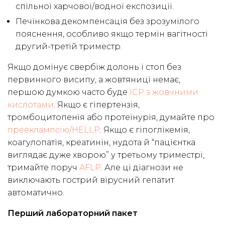
спільної харчової/водної експозиції.
Печінкова декомпенсація без зрозумілого
пояснення, особливо якщо термін вагітності
другий-третій триместр.
Якщо домінує свербіж долонь і стоп без
первинного висипу, а жовтяниці немає,
першою думкою часто буде
ICP з жовчними
кислотами
. Якщо є гіпертензія,
тромбоцитопенія або протеїнурія, думайте про
прееклампсію/HELLP
. Якщо є гіпоглікемія,
коагулопатія, креатинін, нудота й “пацієнтка
виглядає дуже хворою” у третьому триместрі,
тримайте поруч
AFLP
. Але ці діагнози не
виключають гострий вірусний гепатит
автоматично.
Перший лабораторний пакет