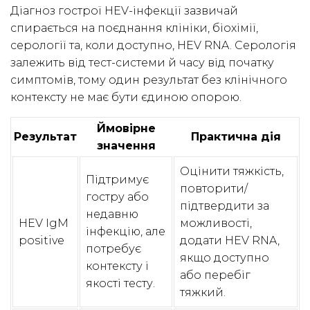
Діагноз гострої HEV-інфекції зазвичай
спирається на поєднання клініки, біохімії,
серології та, коли доступно, HEV RNA. Серологія
залежить від тест-системи й часу від початку
симптомів, тому один результат без клінічного
контексту не має бути єдиною опорою.
Ймовірне
Результат
Практична дія
значення
Оцінити тяжкість,
Підтримує
повторити/
гостру або
підтвердити за
недавню
HEV IgM
можливості,
інфекцію, але
positive
додати HEV RNA,
потребує
якщо доступно
контексту і
або перебіг
якості тесту.
тяжкий.