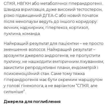
СПКЯ, НВГКН або метаболічної гіперандрогенії.
Швидка вірилізація, дуже високий тестостерон,
різко підвищений ДГЕА-С або новий початок
після менопаузи ведуть до іншого коридору:
яєчник, наднирник, гіпертекоз, кортизол,
пухлина, команда.
Найкращий результат для пацієнтки – не просто
зменшення волосся. Найкращий результат –
зрозуміти джерело андрогенів, не пропустити
пухлину, не нашкодити емпіричним лікуванням,
захистити репродуктивні плани, ендометрій і
психоемоційний стан. Саме тому тяжка
гіперандрогенія має бути окремим маршрутом
у голові гінеколога, а не варіантом “СПКЯ, але
сильніше”.
Джерела для поглиблення