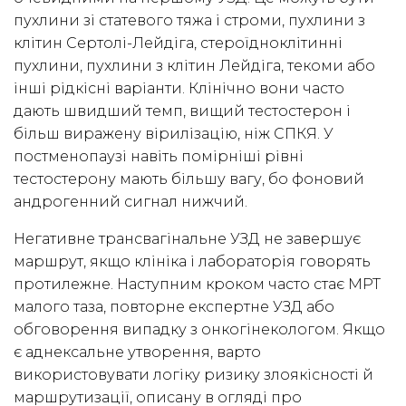
пухлини зі статевого тяжа і строми, пухлини з
клітин Сертолі-Лейдіга, стероїдноклітинні
пухлини, пухлини з клітин Лейдіга, текоми або
інші рідкісні варіанти. Клінічно вони часто
дають швидший темп, вищий тестостерон і
більш виражену вірилізацію, ніж СПКЯ. У
постменопаузі навіть помірніші рівні
тестостерону мають більшу вагу, бо фоновий
андрогенний сигнал нижчий.
Негативне трансвагінальне УЗД не завершує
маршрут, якщо клініка і лабораторія говорять
протилежне. Наступним кроком часто стає МРТ
малого таза, повторне експертне УЗД або
обговорення випадку з онкогінекологом. Якщо
є аднексальне утворення, варто
використовувати логіку ризику злоякісності й
маршрутизації, описану в огляді про