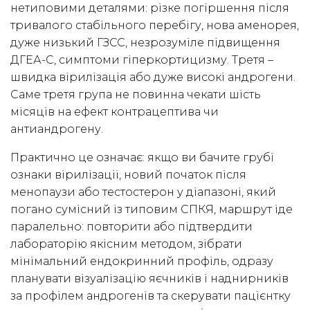
нетиповими деталями: різке погіршення після
тривалого стабільного перебігу, нова аменорея,
дуже низький ГЗСС, незрозуміле підвищення
ДГЕА-С, симптоми гіперкортицизму. Третя –
швидка вірилізація або дуже високі андрогени.
Саме третя група не повинна чекати шість
місяців на ефект контрацептива чи
антиандрогену.
Практично це означає: якщо ви бачите грубі
ознаки вірилізації, новий початок після
менопаузи або тестостерон у діапазоні, який
погано сумісний із типовим СПКЯ, маршрут іде
паралельно: повторити або підтвердити
лабораторію якісним методом, зібрати
мінімальний ендокринний профіль, одразу
планувати візуалізацію яєчників і наднирників
за профілем андрогенів та скерувати пацієнтку