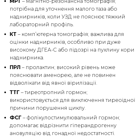
МРТ
– магнітно-резонансна томографія;
потрібна для уточнення малого таза або
наднирників, коли УЗД не пояснює тяжкий
лабораторний профіль.
КТ
– комп’ютерна томографія; важлива для
оцінки наднирників, особливо при дуже
високому ДГЕА-С або підозрі на пухлину кори
наднирника.
ПРЛ
– пролактин; високий рівень може
пояснювати аменорею, але не повинен
відволікати від явної вірилізації.
ТТГ
– тиреотропний гормон;
використовується для виключення тиреоїдної
причини порушення циклу.
ФСГ
– фолікулостимулювальний гормон;
допомагає відрізнити гіперандрогенну
ановуляцію від гонадної недостатності.