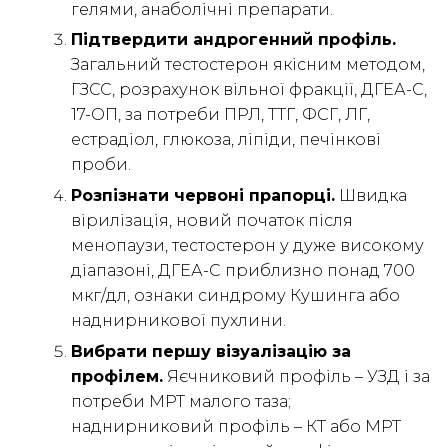
гелями, анаболічні препарати.
Підтвердити андрогенний профіль.
Загальний тестостерон якісним методом,
ГЗСС, розрахунок вільної фракції, ДГЕА-С,
17-ОП, за потреби ПРЛ, ТТГ, ФСГ, ЛГ,
естрадіол, глюкоза, ліпіди, печінкові
проби.
Розпізнати червоні прапорці.
Швидка
вірилізація, новий початок після
менопаузи, тестостерон у дуже високому
діапазоні, ДГЕА-С приблизно понад 700
мкг/дл, ознаки синдрому Кушинга або
наднирникової пухлини.
Вибрати першу візуалізацію за
профілем.
Яєчниковий профіль – УЗД і за
потреби МРТ малого таза;
наднирниковий профіль – КТ або МРТ