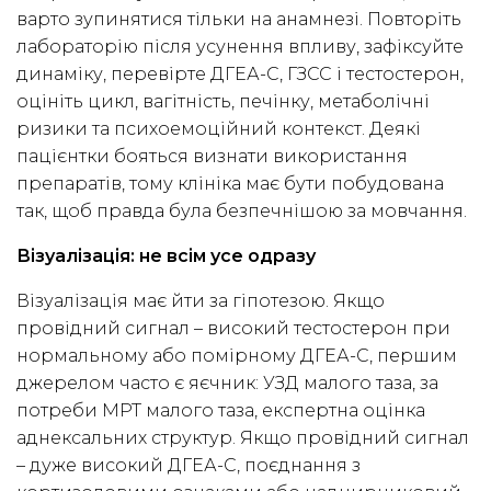
варто зупинятися тільки на анамнезі. Повторіть
лабораторію після усунення впливу, зафіксуйте
динаміку, перевірте ДГЕА-С, ГЗСС і тестостерон,
оцініть цикл, вагітність, печінку, метаболічні
ризики та психоемоційний контекст. Деякі
пацієнтки бояться визнати використання
препаратів, тому клініка має бути побудована
так, щоб правда була безпечнішою за мовчання.
Візуалізація: не всім усе одразу
Візуалізація має йти за гіпотезою. Якщо
провідний сигнал – високий тестостерон при
нормальному або помірному ДГЕА-С, першим
джерелом часто є яєчник: УЗД малого таза, за
потреби МРТ малого таза, експертна оцінка
аднексальних структур. Якщо провідний сигнал
– дуже високий ДГЕА-С, поєднання з