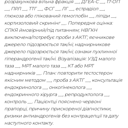
розрахункова вільна фракція __, ДГЕА-С __, 17-ОП
__, ПРЛ __, ТТГ __, ФСГ __, ЛГ __, естрадіол __,
глюкоза або глікований гемоглобін __, ліпіди __,
кортизоловий скринінг __. Попередня оцінка:
СПКЯ ймовірний/під питанням; НВГКН
виключена/потребує проби з АКТГ; яєчникове
джерело підозрюється так/ні; наднирникове
джерело підозрюється так/ні; ознаки пухлинної
гіперандрогенії так/ні. Візуалізація: УЗД малого
таза __, МРТ малого таза __, КТ або МРТ
наднирників __. План: повторити тестостерон
якісним методом __, проба з АКТГ __, консультація
ендокринолога __, онкогінеколога __,
ендокринного хірурга __, репродуктолога __,
контроль __. Пацієнтці пояснено червоні
прапорці, причину прискореної діагностики,
ризики антиандрогенів без контрацепції та дату
наступного контакту.