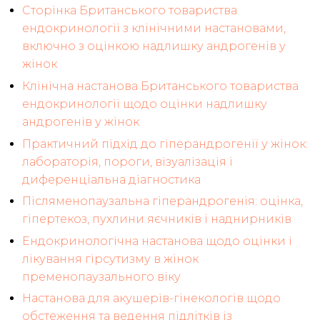
Сторінка Британського товариства
ендокринології з клінічними настановами,
включно з оцінкою надлишку андрогенів у
жінок
Клінічна настанова Британського товариства
ендокринології щодо оцінки надлишку
андрогенів у жінок
Практичний підхід до гіперандрогенії у жінок:
лабораторія, пороги, візуалізація і
диференціальна діагностика
Післяменопаузальна гіперандрогенія: оцінка,
гіпертекоз, пухлини яєчників і наднирників
Ендокринологічна настанова щодо оцінки і
лікування гірсутизму в жінок
пременопаузального віку
Настанова для акушерів-гінекологів щодо
обстеження та ведення підлітків із