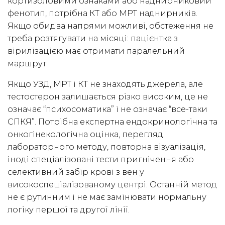
кортизоловими ознаками або наднирниковий
фенотип, потрібна КТ або МРТ наднирників.
Якщо обидва напрями можливі, обстеження не
треба розтягувати на місяці: пацієнтка з
вірилізацією має отримати паралельний
маршрут.
Якщо УЗД, МРТ і КТ не знаходять джерела, але
тестостерон залишається різко високим, це не
означає “психосоматика” і не означає “все-таки
СПКЯ”. Потрібна експертна ендокринологічна та
онкогінекологічна оцінка, перегляд
лабораторного методу, повторна візуалізація,
іноді спеціалізовані тести пригнічення або
селективний забір крові з вен у
високоспеціалізованому центрі. Останній метод
не є рутинним і не має замінювати нормальну
логіку першої та другої лінії.