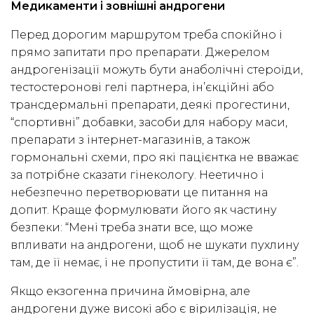
Медикаменти і зовнішні андрогени
Перед дорогим маршрутом треба спокійно і
прямо запитати про препарати. Джерелом
андрогенізації можуть бути анаболічні стероїди,
тестостеронові гелі партнера, ін’єкційні або
трансдермальні препарати, деякі прогестини,
“спортивні” добавки, засоби для набору маси,
препарати з інтернет-магазинів, а також
гормональні схеми, про які пацієнтка не вважає
за потрібне сказати гінекологу. Неетично і
небезпечно перетворювати це питання на
допит. Краще формулювати його як частину
безпеки: “Мені треба знати все, що може
впливати на андрогени, щоб не шукати пухлину
там, де її немає, і не пропустити її там, де вона є”.
Якщо екзогенна причина ймовірна, але
андрогени дуже високі або є вірилізація, не