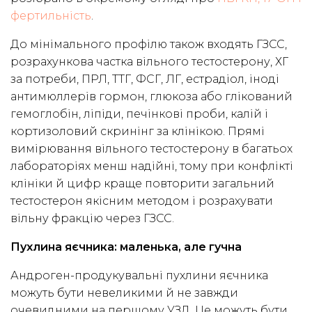
фертильність
.
До мінімального профілю також входять ГЗСС,
розрахункова частка вільного тестостерону, ХГ
за потреби, ПРЛ, ТТГ, ФСГ, ЛГ, естрадіол, іноді
антимюллерів гормон, глюкоза або глікований
гемоглобін, ліпіди, печінкові проби, калій і
кортизоловий скринінг за клінікою. Прямі
вимірювання вільного тестостерону в багатьох
лабораторіях менш надійні, тому при конфлікті
клініки й цифр краще повторити загальний
тестостерон якісним методом і розрахувати
вільну фракцію через ГЗСС.
Пухлина яєчника: маленька, але гучна
Андроген-продукувальні пухлини яєчника
можуть бути невеликими й не завжди
очевидними на першому УЗД. Це можуть бути