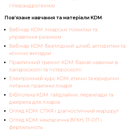
гіперандрогенією
Пов’язане навчання та матеріали KDM
Вебінар KDM: лікарські помилки та
управління ризиком
Вебінар KDM: безплідний шлюб, алгоритми та
клінічні випадки
Практичний тренінг KDM: базові навички в
лапароскопії та гістероскопії
Електронний курс KDM: етичні та юридичні
питання практики лікаря
Бібліотека KDM: гайдлайни, переклади та
джерела для лікарів
Огляд KDM: СПКЯ і діагностичний маршрут
Огляд KDM: некласична ВГКН, 17-ОП і
фертильність