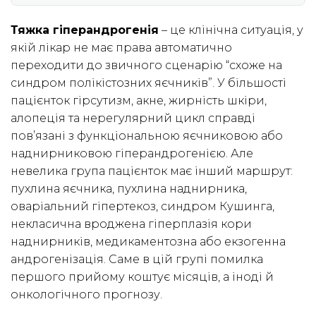
Тяжка гіперандрогенія
– це клінічна ситуація, у
якій лікар не має права автоматично
переходити до звичного сценарію “схоже на
синдром полікістозних яєчників”. У більшості
пацієнток гірсутизм, акне, жирність шкіри,
алопеція та нерегулярний цикл справді
пов’язані з функціональною яєчниковою або
наднирниковою гіперандрогенією. Але
невелика група пацієнток має інший маршрут:
пухлина яєчника, пухлина наднирника,
оваріальний гіпертекоз, синдром Кушинга,
некласична вроджена гіперплазія кори
наднирників, медикаментозна або екзогенна
андрогенізація. Саме в цій групі помилка
першого прийому коштує місяців, а іноді й
онкологічного прогнозу.