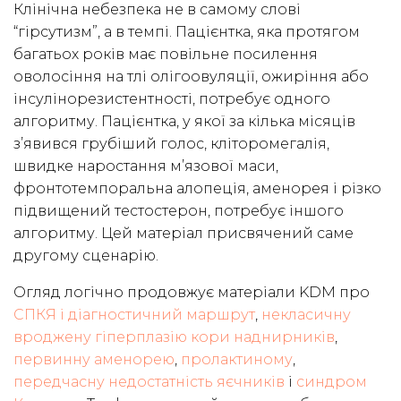
Клінічна небезпека не в самому слові
“гірсутизм”, а в темпі. Пацієнтка, яка протягом
багатьох років має повільне посилення
оволосіння на тлі олігоовуляції, ожиріння або
інсулінорезистентності, потребує одного
алгоритму. Пацієнтка, у якої за кілька місяців
з’явився грубіший голос, кліторомегалія,
швидке наростання м’язової маси,
фронтотемпоральна алопеція, аменорея і різко
підвищений тестостерон, потребує іншого
алгоритму. Цей матеріал присвячений саме
другому сценарію.
Огляд логічно продовжує матеріали KDM про
СПКЯ і діагностичний маршрут
,
некласичну
вроджену гіперплазію кори наднирників
,
первинну аменорею
,
пролактиному
,
передчасну недостатність яєчників
і
синдром