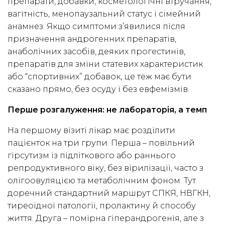
препарати, добавки, косметологічні втручання,
вагітність, менопаузальний статус і сімейний
анамнез. Якщо симптоми з’явилися після
призначення андрогенних препаратів,
анаболічних засобів, деяких прогестинів,
препаратів для зміни статевих характеристик
або “спортивних” добавок, це теж має бути
сказано прямо, без осуду і без евфемізмів.
Перше розгалуження: не лабораторія, а темп
На першому візиті лікар має розділити
пацієнток на три групи. Перша – повільний
гірсутизм із підліткового або раннього
репродуктивного віку, без вірилізації, часто з
олігоовуляцією та метаболічним фоном. Тут
доречний стандартний маршрут СПКЯ, НВГКН,
тиреоїдної патології, пролактину й способу
життя. Друга – помірна гіперандрогенія, але з