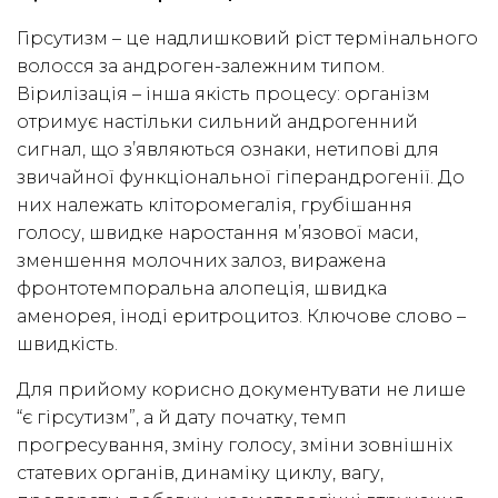
Гірсутизм – це надлишковий ріст термінального
волосся за андроген-залежним типом.
Вірилізація – інша якість процесу: організм
отримує настільки сильний андрогенний
сигнал, що з’являються ознаки, нетипові для
звичайної функціональної гіперандрогенії. До
них належать кліторомегалія, грубішання
голосу, швидке наростання м’язової маси,
зменшення молочних залоз, виражена
фронтотемпоральна алопеція, швидка
аменорея, іноді еритроцитоз. Ключове слово –
швидкість.
Для прийому корисно документувати не лише
“є гірсутизм”, а й дату початку, темп
прогресування, зміну голосу, зміни зовнішніх
статевих органів, динаміку циклу, вагу,