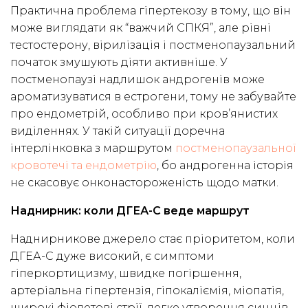
Практична проблема гіпертекозу в тому, що він
може виглядати як “важчий СПКЯ”, але рівні
тестостерону, вірилізація і постменопаузальний
початок змушують діяти активніше. У
постменопаузі надлишок андрогенів може
ароматизуватися в естрогени, тому не забувайте
про ендометрій, особливо при кров’янистих
виділеннях. У такій ситуації доречна
інтерлінковка з маршрутом
постменопаузальної
кровотечі та ендометрію
, бо андрогенна історія
не скасовує онконастороженість щодо матки.
Наднирник: коли ДГЕА-С веде маршрут
Наднирникове джерело стає пріоритетом, коли
ДГЕА-С дуже високий, є симптоми
гіперкортицизму, швидке погіршення,
артеріальна гіпертензія, гіпокаліємія, міопатія,
широкі фіолетові стрії, легке утворення синців,