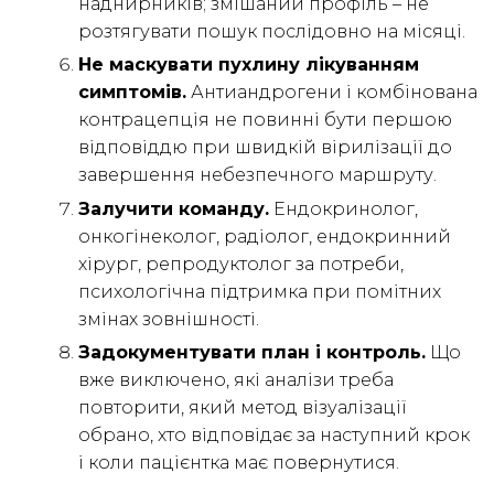
наднирників; змішаний профіль – не
розтягувати пошук послідовно на місяці.
Не маскувати пухлину лікуванням
симптомів.
Антиандрогени і комбінована
контрацепція не повинні бути першою
відповіддю при швидкій вірилізації до
завершення небезпечного маршруту.
Залучити команду.
Ендокринолог,
онкогінеколог, радіолог, ендокринний
хірург, репродуктолог за потреби,
психологічна підтримка при помітних
змінах зовнішності.
Задокументувати план і контроль.
Що
вже виключено, які аналізи треба
повторити, який метод візуалізації
обрано, хто відповідає за наступний крок
і коли пацієнтка має повернутися.