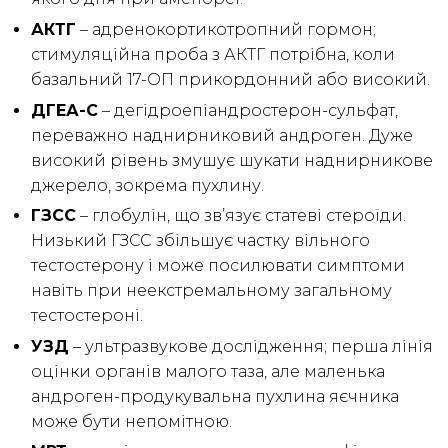
АКТГ
– адренокортикотропний гормон;
стимуляційна проба з АКТГ потрібна, коли
базальний 17-ОП прикордонний або високий.
ДГЕА-С
– дегідроепіандростерон-сульфат,
переважно наднирниковий андроген. Дуже
високий рівень змушує шукати наднирникове
джерело, зокрема пухлину.
ГЗСС
– глобулін, що зв’язує статеві стероїди.
Низький ГЗСС збільшує частку вільного
тестостерону і може посилювати симптоми
навіть при неекстремальному загальному
тестостероні.
УЗД
– ультразвукове дослідження; перша лінія
оцінки органів малого таза, але маленька
андроген-продукувальна пухлина яєчника
може бути непомітною.