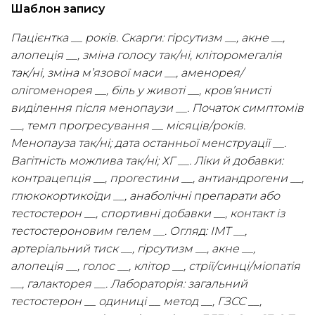
Шаблон запису
Пацієнтка __ років. Скарги: гірсутизм __, акне __,
алопеція __, зміна голосу так/ні, кліторомегалія
так/ні, зміна м’язової маси __, аменорея/
олігоменорея __, біль у животі __, кров’янисті
виділення після менопаузи __. Початок симптомів
__, темп прогресування __ місяців/років.
Менопауза так/ні; дата останньої менструації __.
Вагітність можлива так/ні; ХГ __. Ліки й добавки:
контрацепція __, прогестини __, антиандрогени __,
глюкокортикоїди __, анаболічні препарати або
тестостерон __, спортивні добавки __, контакт із
тестостероновим гелем __. Огляд: ІМТ __,
артеріальний тиск __, гірсутизм __, акне __,
алопеція __, голос __, клітор __, стрії/синці/міопатія
__, галакторея __. Лабораторія: загальний
тестостерон __ одиниці __ метод __, ГЗСС __,