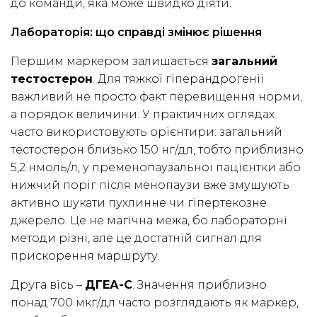
до команди, яка може швидко діяти.
Лабораторія: що справді змінює рішення
Першим маркером залишається
загальний
тестостерон
. Для тяжкої гіперандрогенії
важливий не просто факт перевищення норми,
а порядок величини. У практичних оглядах
часто використовують орієнтири: загальний
тестостерон близько 150 нг/дл, тобто приблизно
5,2 нмоль/л, у пременопаузальної пацієнтки або
нижчий поріг після менопаузи вже змушують
активно шукати пухлинне чи гіпертекозне
джерело. Це не магічна межа, бо лабораторні
методи різні, але це достатній сигнал для
прискорення маршруту.
Друга вісь –
ДГЕА-С
. Значення приблизно
понад 700 мкг/дл часто розглядають як маркер,