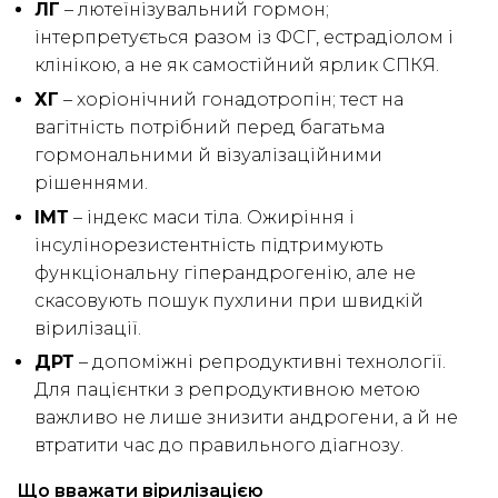
ЛГ
– лютеїнізувальний гормон;
інтерпретується разом із ФСГ, естрадіолом і
клінікою, а не як самостійний ярлик СПКЯ.
ХГ
– хоріонічний гонадотропін; тест на
вагітність потрібний перед багатьма
гормональними й візуалізаційними
рішеннями.
ІМТ
– індекс маси тіла. Ожиріння і
інсулінорезистентність підтримують
функціональну гіперандрогенію, але не
скасовують пошук пухлини при швидкій
вірилізації.
ДРТ
– допоміжні репродуктивні технології.
Для пацієнтки з репродуктивною метою
важливо не лише знизити андрогени, а й не
втратити час до правильного діагнозу.
Що вважати вірилізацією