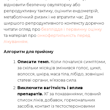
відновити безпечну овуляторну або
репродуктивну тактику, оцінити ендометрій,
метаболічний ризик і не втратити час. Для
ширшого репродуктивного контексту доречно
читати огляд про
безпліддя і первинну оцінку
та матеріал про
онкофертильність перед
лікуванням
.
Алгоритм для прийому
Описати темп.
Коли почалися симптоми,
за скільки місяців змінився голос, цикл,
волосся, шкіра, маса тіла, лібідо, зовнішні
статеві органи, м’язова сила.
Виключити вагітність і вплив
препаратів.
ХГ за показаннями, повний
список ліків, добавок, гормональних
засобів, контакт із тестостероновими