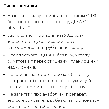
Типові помилки
Назвати швидку вірилізацію “важким СПКЯ”
без повторного тестостерону, ДГЕА-С і
візуалізації.
Заспокоїтися нормальним УЗД, коли
тестостерон дуже високий або є
кліторомегалія й грубішання голосу.
Інтерпретувати ДГЕА-С без віку, методу,
симптомів гіперкортицизму і плану оцінки
наднирників.
Почати антиандроген або комбіновану
контрацепцію при підозрі на пухлину й
чекати косметичного ефекту пів року.
Не запитати про анаболічні препарати,
тестостеронові гелі, добавки та гормональні
схеми партнера або тренера.