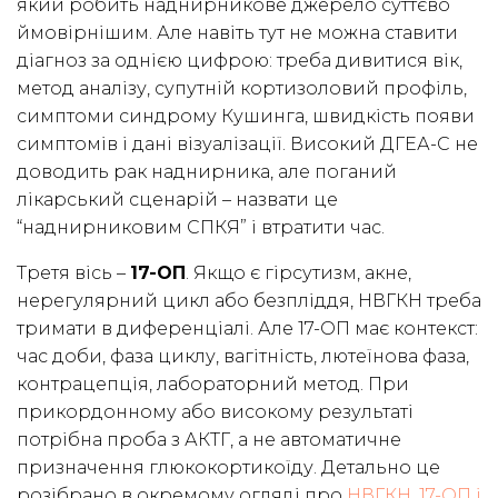
який робить наднирникове джерело суттєво
ймовірнішим. Але навіть тут не можна ставити
діагноз за однією цифрою: треба дивитися вік,
метод аналізу, супутній кортизоловий профіль,
симптоми синдрому Кушинга, швидкість появи
симптомів і дані візуалізації. Високий ДГЕА-С не
доводить рак наднирника, але поганий
лікарський сценарій – назвати це
“наднирниковим СПКЯ” і втратити час.
Третя вісь –
17-ОП
. Якщо є гірсутизм, акне,
нерегулярний цикл або безпліддя, НВГКН треба
тримати в диференціалі. Але 17-ОП має контекст:
час доби, фаза циклу, вагітність, лютеїнова фаза,
контрацепція, лабораторний метод. При
прикордонному або високому результаті
потрібна проба з АКТГ, а не автоматичне
призначення глюкокортикоїду. Детально це
розібрано в окремому огляді про
НВГКН, 17-ОП і