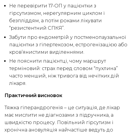
Не перевірити 17-ОП у пацієнтки з
гірсутизмом, нерегулярним циклом і
безпліддям, а потім роками лікувати
“резистентний СПКЯ”.
Забути про ендометрій у постменопаузальної
пацієнтки з гіпертекозом, естрогенізацією або
кров’янистими виділеннями.
Не пояснити пацієнтці, чому маршрут
терміновий: страх перед словом “пухлина”
часто менший, ніж тривога від нечітких дій
лікаря.
Практичний висновок
Тяжка гіперандрогенія – це ситуація, де лікар
має мислити не діагнозами з підручника, а
швидкістю процесу. Повільний гірсутизм і
хронічна ановуляція найчастіше ведуть до