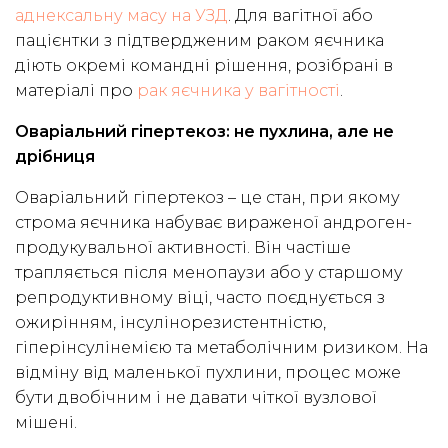
аднексальну масу на УЗД
. Для вагітної або
пацієнтки з підтвердженим раком яєчника
діють окремі командні рішення, розібрані в
матеріалі про
рак яєчника у вагітності
.
Оваріальний гіпертекоз: не пухлина, але не
дрібниця
Оваріальний гіпертекоз – це стан, при якому
строма яєчника набуває вираженої андроген-
продукувальної активності. Він частіше
трапляється після менопаузи або у старшому
репродуктивному віці, часто поєднується з
ожирінням, інсулінорезистентністю,
гіперінсулінемією та метаболічним ризиком. На
відміну від маленької пухлини, процес може
бути двобічним і не давати чіткої вузлової
мішені.