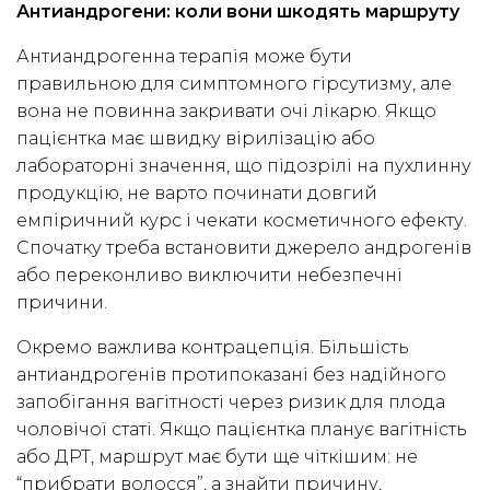
Антиандрогени: коли вони шкодять маршруту
Антиандрогенна терапія може бути
правильною для симптомного гірсутизму, але
вона не повинна закривати очі лікарю. Якщо
пацієнтка має швидку вірилізацію або
лабораторні значення, що підозрілі на пухлинну
продукцію, не варто починати довгий
емпіричний курс і чекати косметичного ефекту.
Спочатку треба встановити джерело андрогенів
або переконливо виключити небезпечні
причини.
Окремо важлива контрацепція. Більшість
антиандрогенів протипоказані без надійного
запобігання вагітності через ризик для плода
чоловічої статі. Якщо пацієнтка планує вагітність
або ДРТ, маршрут має бути ще чіткішим: не
“прибрати волосся”, а знайти причину,