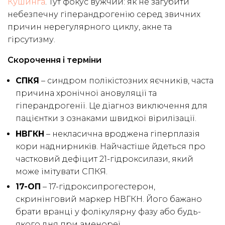
Кушинга
. Тут фокус вужчий: як не загубити
небезпечну гіперандрогенію серед звичних
причин нерегулярного циклу, акне та
гірсутизму.
Скорочення і терміни
СПКЯ
– синдром полікістозних яєчників, часта
причина хронічної ановуляції та
гіперандрогенії. Це діагноз виключення для
пацієнтки з ознаками швидкої вірилізації.
НВГКН
– некласична вроджена гіперплазія
кори наднирників. Найчастіше йдеться про
частковий дефіцит 21-гідроксилази, який
може імітувати СПКЯ.
17-ОП
– 17-гідроксипрогестерон,
скринінговий маркер НВГКН. Його бажано
брати вранці у фолікулярну фазу або будь-
якого дня при аменореї.