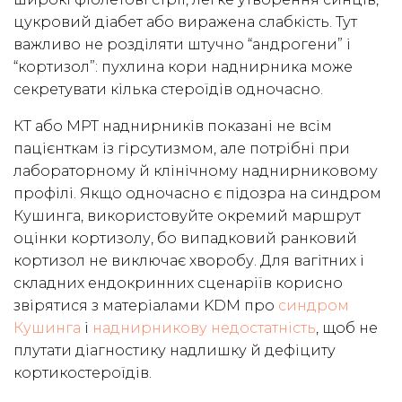
цукровий діабет або виражена слабкість. Тут
важливо не розділяти штучно “андрогени” і
“кортизол”: пухлина кори наднирника може
секретувати кілька стероїдів одночасно.
КТ або МРТ наднирників показані не всім
пацієнткам із гірсутизмом, але потрібні при
лабораторному й клінічному наднирниковому
профілі. Якщо одночасно є підозра на синдром
Кушинга, використовуйте окремий маршрут
оцінки кортизолу, бо випадковий ранковий
кортизол не виключає хворобу. Для вагітних і
складних ендокринних сценаріїв корисно
звірятися з матеріалами KDM про
синдром
Кушинга
і
наднирникову недостатність
, щоб не
плутати діагностику надлишку й дефіциту
кортикостероїдів.