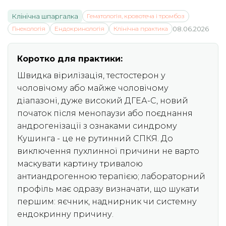
Клінічна шпаргалка
Гематологія, кровотеча і тромбоз
Гінекологія
Ендокринологія
Клінічна практика
08.06.2026
Коротко для практики:
Швидка вірилізація, тестостерон у
чоловічому або майже чоловічому
діапазоні, дуже високий ДГЕА-С, новий
початок після менопаузи або поєднання
андрогенізації з ознаками синдрому
Кушинга - це не рутинний СПКЯ. До
виключення пухлинної причини не варто
маскувати картину тривалою
антиандрогенною терапією; лабораторний
профіль має одразу визначати, що шукати
першим: яєчник, наднирник чи системну
ендокринну причину.