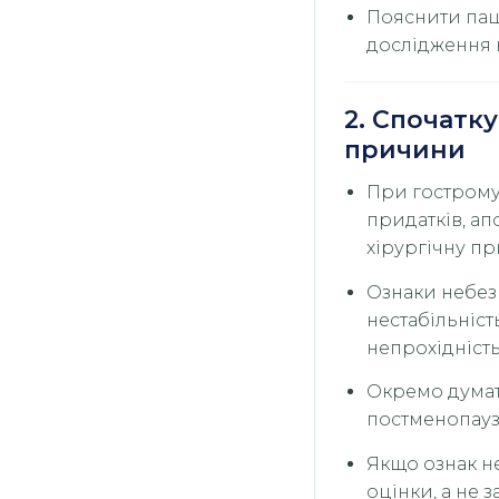
Пояснити пац
дослідження 
2. Спочатк
причини
При гострому 
придатків, ап
хірургічну пр
Ознаки небез
нестабільніст
непрохідність
Окремо думат
постменопауза
Якщо ознак н
оцінки, а не 