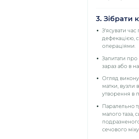
3. Зібрати
З'ясувати час
дефекацією, 
операціями.
Запитати про б
зараз або в на
Огляд виконув
матки, вузли 
утворення в п
Паралельно т
малого таза, 
подразненого
сечового міху