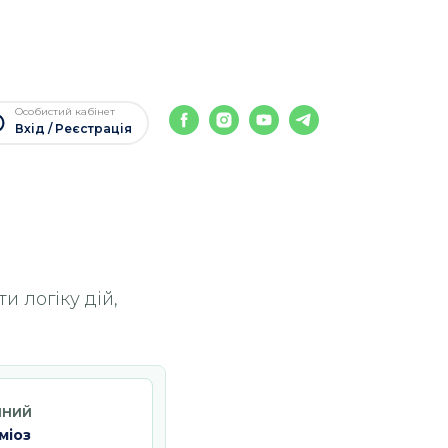
Особистий кабінет
Вхід / Реєстрація
и логіку дій,
ПНИЙ
міоз