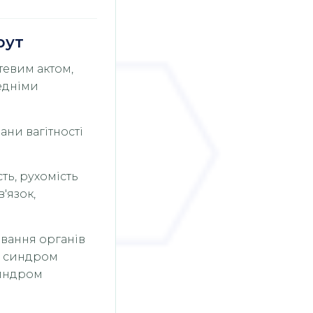
рут
атевим актом,
едніми
лани вагітності
сть, рухомість
'язок,
ювання органів
а, синдром
синдром