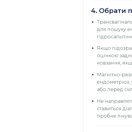
4. Обрати 
Трансвагінал
для пошуку е
гідросальпін
Якщо підозра
оцінкою заднь
ковзання, якщ
Магнітно-рез
ендометріоз,
або перед ск
Не направляти
ставиться діа
пробне лікува