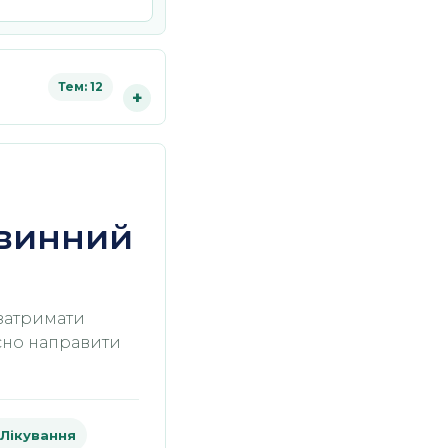
Тем: 12
рвинний
 затримати
асно направити
 Лікування