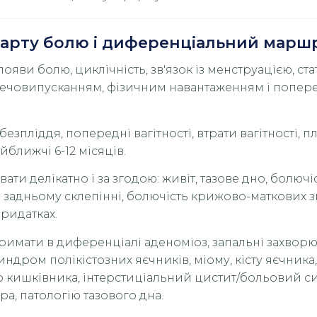
 карту болю і диференціальний марш
 появи болю, циклічність, зв'язок із менструацією, ст
сечовипусканням, фізичним навантаженням і попер
езпліддя, попередні вагітності, втрати вагітності, п
йближчі 6-12 місяців.
ати делікатно і за згодою: живіт, тазове дно, болючі
в задньому склепінні, болючість крижово-маткових зв
ридатках.
римати в диференціалі аденоміоз, запальні захвор
синдром полікістозних яєчників, міому, кісту яєчник
 кишківника, інтерстиціальний цистит/больовий 
ра, патологію тазового дна.