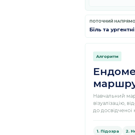
ПОТОЧНИЙ НАПРЯМ
Біль та ургентн
Алгоритм
Ендомет
маршр
Навчальний марш
візуалізацію, в
до досвідченої 
1. Підозра
2. 