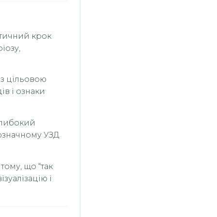
ктичний крок
іозу,
із цільовою
ів і ознаки
глибокий
нозначному УЗД
тому, що “так
ізуалізацію і