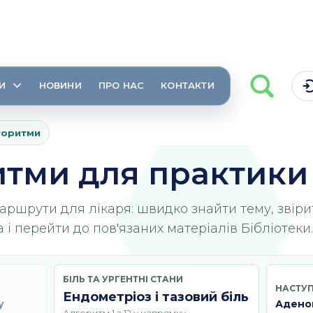
И
НОВИНИ
ПРО НАС
КОНТАКТИ
лгоритми
тми для практики
маршрути для лікаря: швидко знайти тему, звірит
і перейти до пов'язаних матеріалів Бібліотеки.
БІЛЬ ТА УРГЕНТНІ СТАНИ
НАСТУ
Ендометріоз і тазовий біль
у
Адено