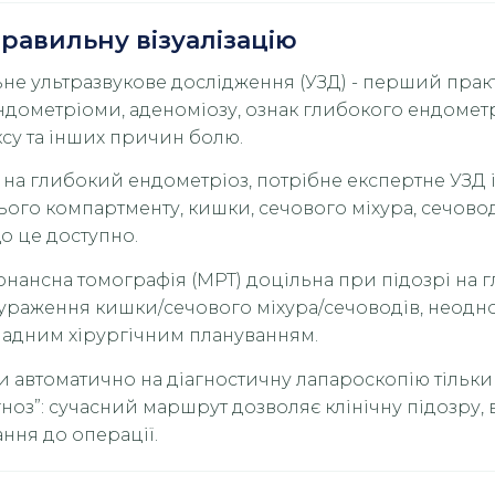
правильну візуалізацію
ьне ультразвукове дослідження (УЗД) - перший пра
ндометріоми, аденоміозу, ознак глибокого ендометр
ксу та інших причин болю.
 на глибокий ендометріоз, потрібне експертне УЗД 
ого компартменту, кишки, сечового міхура, сечовод
о це доступно.
онансна томографія (МРТ) доцільна при підозрі на 
 ураження кишки/сечового міхура/сечоводів, неод
ладним хірургічним плануванням.
 автоматично на діагностичну лапароскопію тільки 
гноз”: сучасний маршрут дозволяє клінічну підозру, в
ння до операції.