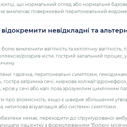
ієнтці, що нормальний огляд або нормальне базове
не виключає поверхневий перитонеальний ендомет
у відокремити невідкладні та альтер
болю виключити вагітність та ектопічну вагітність, 
оплексію/розрив кісти, гострий запальний процес, 
ичину.
пеки: гарячка, перитонеальні симптоми, гемодинам
ь, гостра затримка сечі, ниркова коліка/гідронефроз
, кров у сечі або калі поза зрозумілим циклічним п
и про злоякісність, якщо є швидке збільшення утво
, нетипова візуалізація або системні симптоми.
ебезпеки немає, переходити до структурованої амб
залишати пацієнтку з формулюванням “болючі місячні