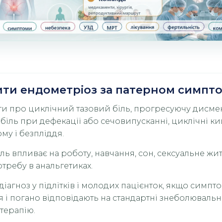
рити ендометріоз за патерном симпто
ти про циклічний тазовий біль, прогресуючу дисме
біль при дефекації або сечовипусканні, циклічні ки
му і безпліддя.
іль впливає на роботу, навчання, сон, сексуальне жит
отребу в анальгетиках.
діагноз у підлітків і молодих пацієнток, якщо симпт
 і погано відповідають на стандартні знеболювальн
терапію.