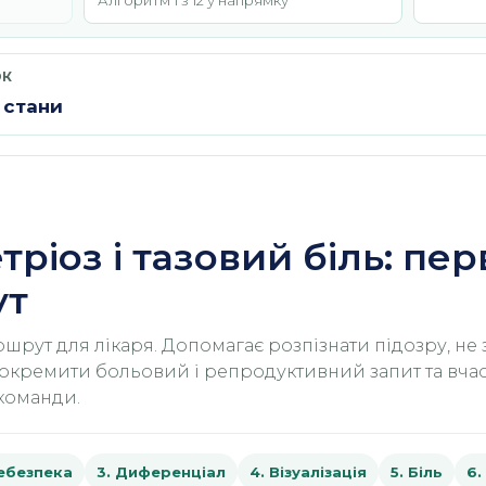
Алгоритм 1 з 12 у напрямку
ОК
і стани
ріоз і тазовий біль: пе
ут
рут для лікаря. Допомагає розпізнати підозру, не
ідокремити больовий і репродуктивний запит та вч
команди.
Небезпека
3. Диференціал
4. Візуалізація
5. Біль
6.