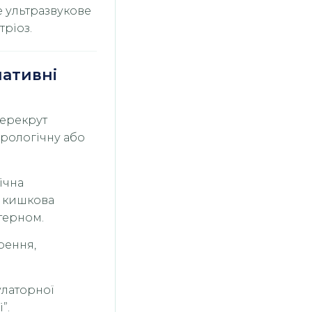
 ультразвукове
ріоз.
нативні
перекрут
урологічну або
ічна
, кишкова
атерном.
рення,
улаторної
”.