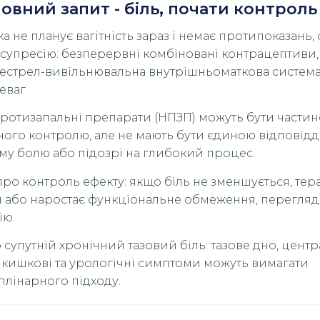
новний запит - біль, почати контрол
а не планує вагітність зараз і немає протипоказань
супресію: безперервні комбіновані контрацептиви
естрел-вивільнювальна внутрішньоматкова система
еваг.
протизапальні препарати (НПЗП) можуть бути части
ого контролю, але не мають бути єдиною відповід
у болю або підозрі на глибокий процес.
ро контроль ефекту: якщо біль не зменшується, тер
 або наростає функціональне обмеження, перегляда
ію.
 супутній хронічний тазовий біль: тазове дно, цент
, кишкові та урологічні симптоми можуть вимагати
лінарного підходу.