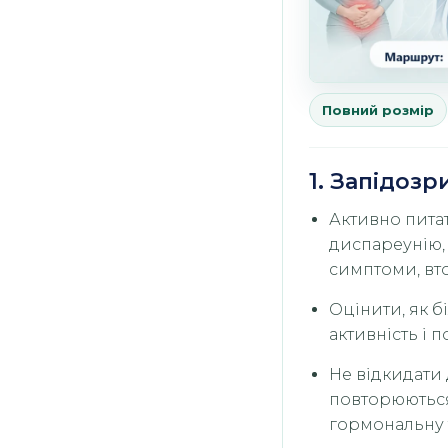
Повний розмір
1. Запідоз
Активно пита
диспареунію, 
симптоми, вто
Оцінити, як б
активність і п
Не відкидати 
повторюються
гормональну 