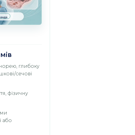
мів
норею, глибоку
шкові/сечові
тя, фізичну
оми
і або