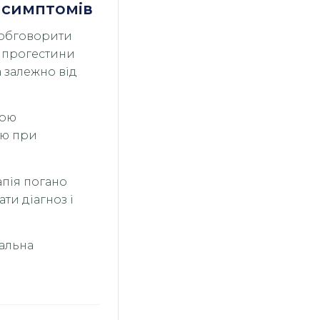
ь симптомів
, обговорити
, прогестини
 залежно від
ною
дю при
апія погано
ти діагноз і
ральна