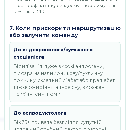
про профілактику синдрому гіперстимуляції
яєчників (СГЯ).
7. Коли прискорити маршрутизацію
або залучити команду
До ендокринолога/суміжного
спеціаліста
Вірилізація, дуже високі андрогени,
підозра на наднирникову/пухлинну
причину, складний діабет або предіабет,
тяжке ожиріння, апное сну, виражені
психічні симптоми.
До репродуктолога
Вік 35+, тривале безпліддя, супутній
чоловічий/трубний фактор, повторні