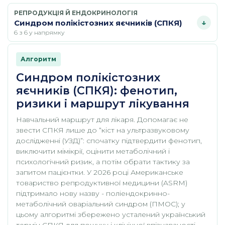
РЕПРОДУКЦІЯ Й ЕНДОКРИНОЛОГІЯ
Синдром полікістозних яєчників (СПКЯ)
6 з 6 у напрямку
Алгоритм
Синдром полікістозних
яєчників (СПКЯ): фенотип,
ризики і маршрут лікування
Навчальний маршрут для лікаря. Допомагає не
звести СПКЯ лише до “кіст на ультразвуковому
дослідженні (УЗД)”: спочатку підтвердити фенотип,
виключити мімікрії, оцінити метаболічний і
психологічний ризик, а потім обрати тактику за
запитом пацієнтки. У 2026 році Американське
товариство репродуктивної медицини (ASRM)
підтримало нову назву - поліендокринно-
метаболічний оваріальний синдром (ПМОС); у
цьому алгоритмі збережено усталений український