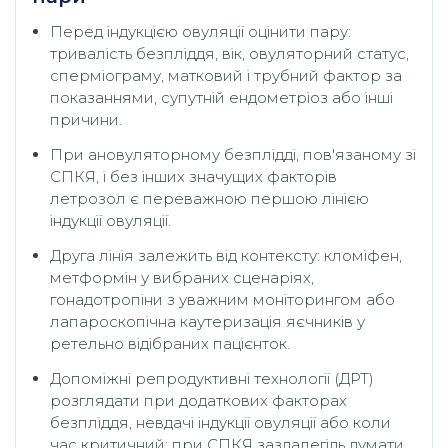
Перед індукцією овуляції оцінити пару:
тривалість безпліддя, вік, овуляторний статус,
сперміограму, матковий і трубний фактор за
показаннями, супутній ендометріоз або інші
причини.
При ановуляторному безплідді, пов'язаному зі
СПКЯ, і без інших значущих факторів
летрозол є переважною першою лінією
індукції овуляції.
Друга лінія залежить від контексту: кломіфен,
метформін у вибраних сценаріях,
гонадотропіни з уважним моніторингом або
лапароскопічна каутеризація яєчників у
ретельно відібраних пацієнток.
Допоміжні репродуктивні технології (ДРТ)
розглядати при додаткових факторах
безпліддя, невдачі індукції овуляції або коли
час критичний; при СПКЯ заздалегідь думати