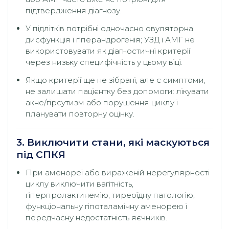
підтвердження діагнозу.
У підлітків потрібні одночасно овуляторна
дисфункція і гіперандрогенія; УЗД і АМГ не
використовувати як діагностичні критерії
через низьку специфічність у цьому віці.
Якщо критерії ще не зібрані, але є симптоми,
не залишати пацієнтку без допомоги: лікувати
акне/гірсутизм або порушення циклу і
планувати повторну оцінку.
3. Виключити стани, які маскуються
під СПКЯ
При аменореї або вираженій нерегулярності
циклу виключити вагітність,
гіперпролактинемію, тиреоїдну патологію,
функціональну гіпоталамічну аменорею і
передчасну недостатність яєчників.