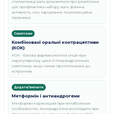
стигматизації ваги, домовитися про реалістичні
цілі: профілактика набору ваги, фізична
активність, сон, харчування, психоемоційна
підтримка.
Симптоми
Комбіновані оральні контрацептиви
(КОК)
КОК - базова фармакологічна опція при
нерегулярному циклі й гіперандрогенних
симптомах, якщо немає протипоказань до
естрогенів.
Додати/змінити
Метформін і антиандрогени
Метформін корисніший при метаболічних
особливостях. Антиандрогени розглядати при