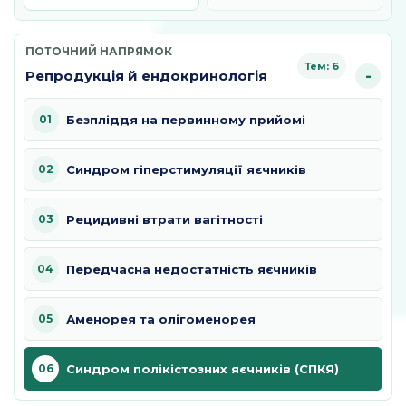
ПОТОЧНИЙ НАПРЯМОК
Тем: 6
Репродукція й ендокринологія
01
Безпліддя на первинному прийомі
02
Синдром гіперстимуляції яєчників
03
Рецидивні втрати вагітності
04
Передчасна недостатність яєчників
05
Аменорея та олігоменорея
06
Синдром полікістозних яєчників (СПКЯ)