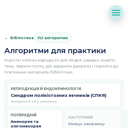
Бібліотека
Усі алгоритми
Алгоритми для практики
Короткі клінічні маршрути для лікаря: швидко знайти
тему, звірити логіку дій, відкрити джерела і перейти до
пов'язаних матеріалів Бібліотеки.
РЕПРОДУКЦІЯ Й ЕНДОКРИНОЛОГІЯ
Синдром полікістозних яєчників (СПКЯ)
Алгоритм 6 з 6 у напрямку
ПОПЕРЕДНІЙ
НАСТУПНИЙ
Аменорея та
Кінець напрямку
олігоменорея