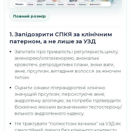
Повний розмір
1. Запідозрити СПКЯ за клінічним
патерном, а не лише за УЗД
Запитати про тривалість і регулярність циклу,
аменорею/олігоменорею, аномальні
кровотечі, репродуктивні плани, зміни ваги,
акне, гірсутизм, випадіння волосся за жіночим
типом.
Оцінити ознаки гіперандрогенії: клінічно
значущий гірсутизм, персистуюче акне,
андрогенну алопецію; за потреби підтвердити
біохімічно якісним визначенням тестостерону/
вільного андрогенного індексу.
Не трактувати “полікістозні яєчники” на УЗД як
самостійний діагноз без клінічного контексту,