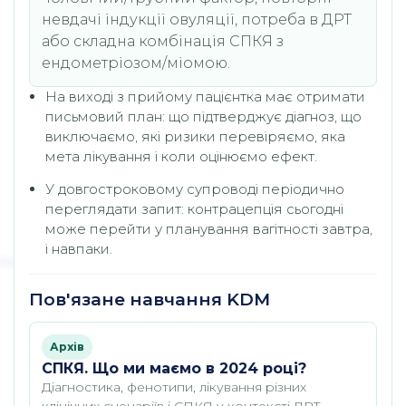
невдачі індукції овуляції, потреба в ДРТ
або складна комбінація СПКЯ з
ендометріозом/міомою.
На виході з прийому пацієнтка має отримати
письмовий план: що підтверджує діагноз, що
виключаємо, які ризики перевіряємо, яка
мета лікування і коли оцінюємо ефект.
У довгостроковому супроводі періодично
переглядати запит: контрацепція сьогодні
може перейти у планування вагітності завтра,
і навпаки.
Пов'язане навчання KDM
Архів
СПКЯ. Що ми маємо в 2024 році?
Діагностика, фенотипи, лікування різних
клінічних сценаріїв і СПКЯ у контексті ДРТ.