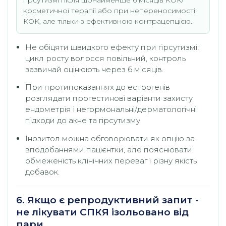
гірсутизмі після щонайменше 6 місяців КОК/
косметичної терапії або при непереносимості
КОК, але тільки з ефективною контрацепцією.
Не обіцяти швидкого ефекту при гірсутизмі:
цикл росту волосся повільний, контроль
зазвичай оцінюють через 6 місяців.
При протипоказаннях до естрогенів
розглядати прогестинові варіанти захисту
ендометрія і негормональні/дерматологічні
підходи до акне та гірсутизму.
Інозитол можна обговорювати як опцію за
вподобаннями пацієнтки, але пояснювати
обмеженість клінічних переваг і різну якість
добавок.
6. Якщо є репродуктивний запит -
не лікувати СПКЯ ізольовано від
пари