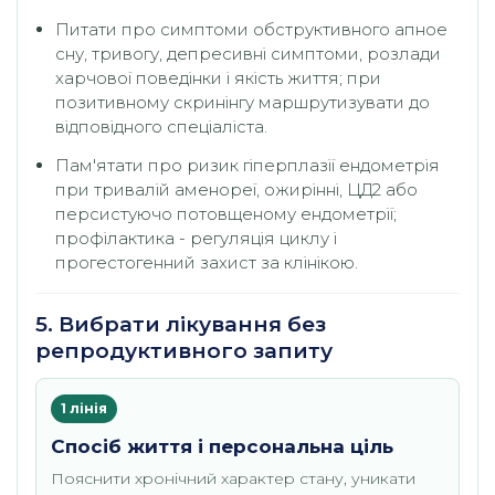
Питати про симптоми обструктивного апное
сну, тривогу, депресивні симптоми, розлади
харчової поведінки і якість життя; при
позитивному скринінгу маршрутизувати до
відповідного спеціаліста.
Пам'ятати про ризик гіперплазії ендометрія
при тривалій аменореї, ожирінні, ЦД2 або
персистуючо потовщеному ендометрії;
профілактика - регуляція циклу і
прогестогенний захист за клінікою.
5. Вибрати лікування без
репродуктивного запиту
1 лінія
Спосіб життя і персональна ціль
Пояснити хронічний характер стану, уникати