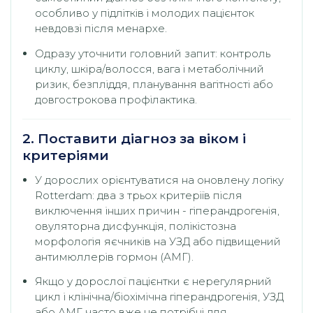
особливо у підлітків і молодих пацієнток
невдовзі після менархе.
Одразу уточнити головний запит: контроль
циклу, шкіра/волосся, вага і метаболічний
ризик, безпліддя, планування вагітності або
довгострокова профілактика.
2. Поставити діагноз за віком і
критеріями
У дорослих орієнтуватися на оновлену логіку
Rotterdam: два з трьох критеріїв після
виключення інших причин - гіперандрогенія,
овуляторна дисфункція, полікістозна
морфологія яєчників на УЗД або підвищений
антимюллерів гормон (АМГ).
Якщо у дорослої пацієнтки є нерегулярний
цикл і клінічна/біохімічна гіперандрогенія, УЗД
або АМГ часто вже не потрібні для