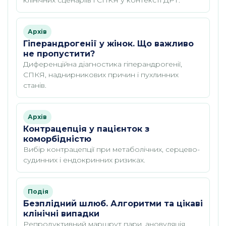
Архів
Гіперандрогенії у жінок. Що важливо
не пропустити?
Диференційна діагностика гіперандрогенії,
СПКЯ, наднирникових причин і пухлинних
станів.
Архів
Контрацепція у пацієнток з
коморбідністю
Вибір контрацепції при метаболічних, серцево-
судинних і ендокринних ризиках.
Подія
Безплідний шлюб. Алгоритми та цікаві
клінічні випадки
Репродуктивний маршрут пари, ановуляція,