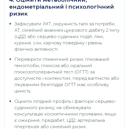
ендометріальний і психологічний
ризик
Зафіксувати ІМТ, окружність талії за потреби,
АТ, сімейний анамнез цукрового діабету 2 типу
(ЦД2) або серцево-судинних подій, ліки,
куріння, сон, харчову поведінку і рівень
фізичної активності.
Перевірити глікемічний ризик: глікований
гемоглобін, глюкоза або оральний
глюкозотолерантний тест (ОГТТ) за
доступністю і контекстом; перед вагітністю або
лікуванням безпліддя ОГТТ має особливу
цінність.
Оцінити ліпідний профіль і фактори серцево-
судинного ризику; не обмежувати
консультацію косметичними проявами, якщо
є ожиріння, предіабет, ЦД2, артеріальна
гіпертензія або сімейний ризик.