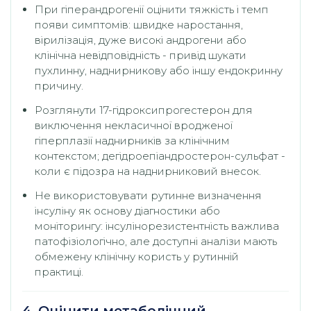
При гіперандрогенії оцінити тяжкість і темп
появи симптомів: швидке наростання,
вірилізація, дуже високі андрогени або
клінічна невідповідність - привід шукати
пухлинну, наднирникову або іншу ендокринну
причину.
Розглянути 17-гідроксипрогестерон для
виключення некласичної вродженої
гіперплазії наднирників за клінічним
контекстом; дегідроепіандростерон-сульфат -
коли є підозра на наднирниковий внесок.
Не використовувати рутинне визначення
інсуліну як основу діагностики або
моніторингу: інсулінорезистентність важлива
патофізіологічно, але доступні аналізи мають
обмежену клінічну користь у рутинній
практиці.
4. Оцінити метаболічний,