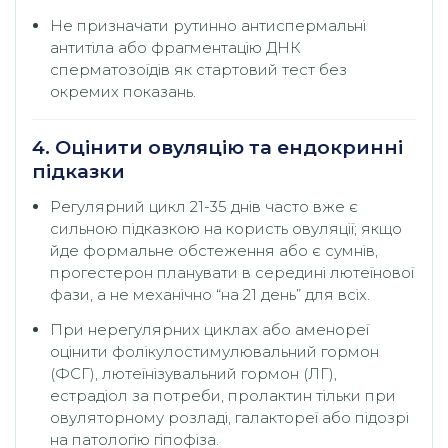
Не призначати рутинно антиспермальні
антитіла або фрагментацію ДНК
сперматозоїдів як стартовий тест без
окремих показань.
4. Оцінити овуляцію та ендокринні
підказки
Регулярний цикл 21-35 днів часто вже є
сильною підказкою на користь овуляції; якщо
йде формальне обстеження або є сумнів,
прогестерон планувати в середині лютеїнової
фази, а не механічно “на 21 день” для всіх.
При нерегулярних циклах або аменореї
оцінити фолікулостимулювальний гормон
(ФСГ), лютеїнізувальний гормон (ЛГ),
естрадіол за потреби, пролактин тільки при
овуляторному розладі, галактореї або підозрі
на патологію гіпофіза.