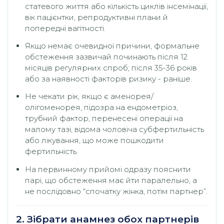
статевого життя або кількість циклів інсемінації,
вік пацієнтки, репродуктивні плани й
попередні вагітності.
Якщо немає очевидної причини, формальне
обстеження зазвичай починають після 12
місяців регулярних спроб; після 35-36 років
або за наявності факторів ризику - раніше.
Не чекати рік, якщо є аменорея/
олігоменорея, підозра на ендометріоз,
трубний фактор, перенесені операції на
малому тазі, відома чоловіча субфертильність
або лікування, що може пошкодити
фертильність.
На первинному прийомі одразу пояснити
парі, що обстеження має йти паралельно, а
не послідовно “спочатку жінка, потім партнер”.
2. Зібрати анамнез обох партнерів