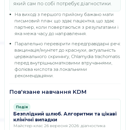
який сам по собі потребує діагностики.
На виході з першого прийому бажано мати
письмовий план: що здає пацієнтка, що здає
партнер, коли повертаються з результатами і
яка межа часу до направлення.
Паралельно перевірити передгравідарні речі:
вакцинація/імунітет до краснухи, актуальність
цервікального скринінгу, Chlamydia trachomatis
перед внутрішньоматковими втручаннями,
фолієва кислота за локальними
рекомендаціями.
Пов'язане навчання KDM
Подія
Безплідний шлюб. Алгоритми та цікаві
клінічні випадки
Майстер-клас 26 вересня 2026: діагностика