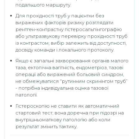
подальшого маршруту.
Для прохідності труб у пацієнтки без
виражених факторів ризику розглядати
рентген-контрастну гістеросальпінгографію
або ультразвукову перевірку прохідності труб
із контрастом; вибір залежить від доступності,
досвіду команди і локального протоколу.
Якщо є запальні захворювання органів малого
таза, ектопічна вагітність, ендометріоз, тазові
операції або виражений больовий синдром,
не обмежуватися “рутинним скринінгом труб”
- потрібна індивідуальна оцінка тазової
патології.
Гістероскопію не ставити як автоматичний
стартовий тест; вона доречна при підозрі на
внутрішньоматкову патологію або коли
результат змінить тактику.