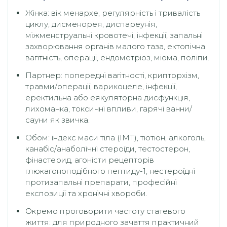
Жінка: вік менархе, регулярність і тривалість
циклу, дисменорея, диспареунія,
міжменструальні кровотечі, інфекції, запальні
захворювання органів малого таза, ектопічна
вагітність, операції, ендометріоз, міома, поліпи.
Партнер: попередні вагітності, крипторхізм,
травми/операції, варикоцеле, інфекції,
еректильна або еякуляторна дисфункція,
лихоманка, токсичні впливи, гарячі ванни/
сауни як звичка.
Обом: індекс маси тіла (ІМТ), тютюн, алкоголь,
канабіс/анаболічні стероїди, тестостерон,
фінастерид, агоністи рецепторів
глюкагоноподібного пептиду-1, нестероїдні
протизапальні препарати, професійні
експозиції та хронічні хвороби.
Окремо проговорити частоту статевого
життя: для природного зачаття практичний