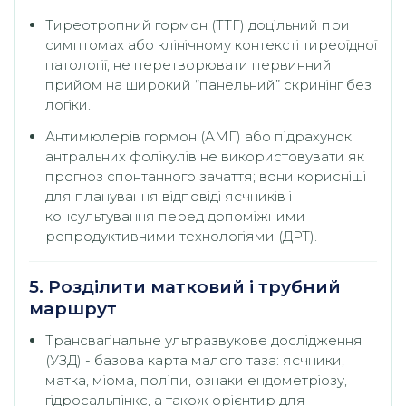
Тиреотропний гормон (ТТГ) доцільний при
симптомах або клінічному контексті тиреоїдної
патології; не перетворювати первинний
прийом на широкий “панельний” скринінг без
логіки.
Антимюлерів гормон (АМГ) або підрахунок
антральних фолікулів не використовувати як
прогноз спонтанного зачаття; вони корисніші
для планування відповіді яєчників і
консультування перед допоміжними
репродуктивними технологіями (ДРТ).
5. Розділити матковий і трубний
маршрут
Трансвагінальне ультразвукове дослідження
(УЗД) - базова карта малого таза: яєчники,
матка, міома, поліпи, ознаки ендометріозу,
гідросальпінкс, а також орієнтир для