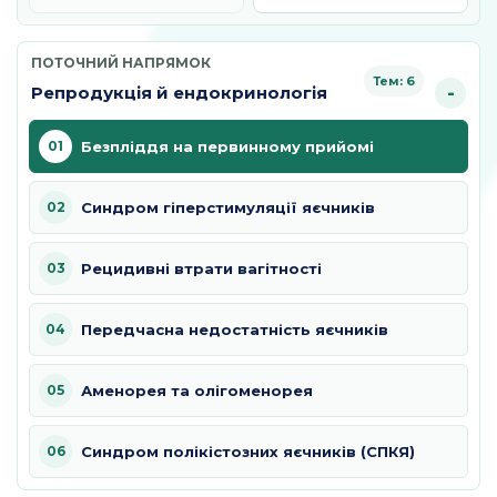
яєчників
ПОТОЧНИЙ НАПРЯМОК
Тем: 6
Репродукція й ендокринологія
01
Безпліддя на первинному прийомі
02
Синдром гіперстимуляції яєчників
03
Рецидивні втрати вагітності
04
Передчасна недостатність яєчників
05
Аменорея та олігоменорея
06
Синдром полікістозних яєчників (СПКЯ)