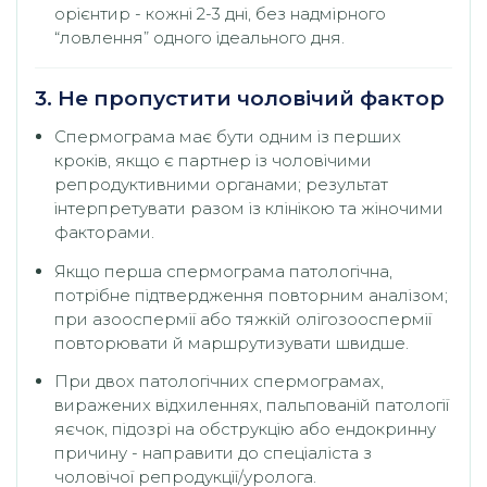
орієнтир - кожні 2-3 дні, без надмірного
“ловлення” одного ідеального дня.
3. Не пропустити чоловічий фактор
Спермограма має бути одним із перших
кроків, якщо є партнер із чоловічими
репродуктивними органами; результат
інтерпретувати разом із клінікою та жіночими
факторами.
Якщо перша спермограма патологічна,
потрібне підтвердження повторним аналізом;
при азооспермії або тяжкій олігозооспермії
повторювати й маршрутизувати швидше.
При двох патологічних спермограмах,
виражених відхиленнях, пальпованій патології
яєчок, підозрі на обструкцію або ендокринну
причину - направити до спеціаліста з
чоловічої репродукції/уролога.