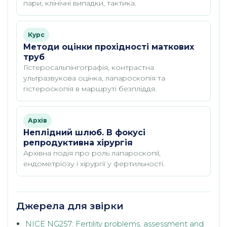
пари, клінічні випадки, тактика.
Курс
Методи оцінки прохідності маткових
труб
Гістеросальпінгографія, контрастна
ультразвукова оцінка, лапароскопія та
гістероскопія в маршруті безпліддя.
Архів
Неплідний шлюб. В фокусі
репродуктивна хірургія
Архівна подія про роль лапароскопії,
ендометріозу і хірургії у фертильності.
Джерела для звірки
NICE NG257: Fertility problems, assessment and