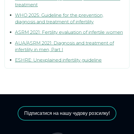
treatment
WHO 2025: Guideline for the prevention,
diagnosis and treatment of infertility
ASRM 2021: Fertility evaluation of infertile women
AUA/ASRM 2021: Diagnosis and treatment of
infertility in men, Part I
ESHRE: Unexplained infertility guideline
Підписатися на нашу чудову розсилку!