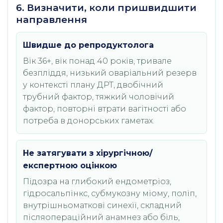
6. Визначити, коли пришвидшити
направлення
Швидше до репродуктолога
Вік 36+, вік понад 40 років, тривале
безпліддя, низький оваріальний резерв
у контексті плану ДРТ, двобічний
трубний фактор, тяжкий чоловічий
фактор, повторні втрати вагітності або
потреба в донорських гаметах.
Не затягувати з хірургічною/
експертною оцінкою
Підозра на глибокий ендометріоз,
гідросальпінкс, субмукозну міому, поліп,
внутрішньоматкові синехії, складний
післяопераційний анамнез або біль,