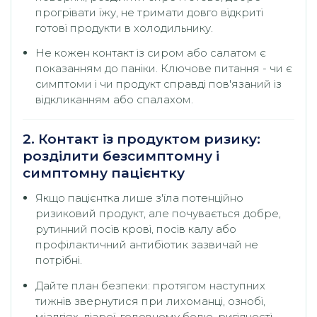
прогрівати їжу, не тримати довго відкриті
готові продукти в холодильнику.
Не кожен контакт із сиром або салатом є
показанням до паніки. Ключове питання - чи є
симптоми і чи продукт справді пов'язаний із
відкликанням або спалахом.
2. Контакт із продуктом ризику:
розділити безсимптомну і
симптомну пацієнтку
Якщо пацієнтка лише з'їла потенційно
ризиковий продукт, але почувається добре,
рутинний посів крові, посів калу або
профілактичний антибіотик зазвичай не
потрібні.
Дайте план безпеки: протягом наступних
тижнів звернутися при лихоманці, ознобі,
міалгіях, діареї, головному болю, ригідності