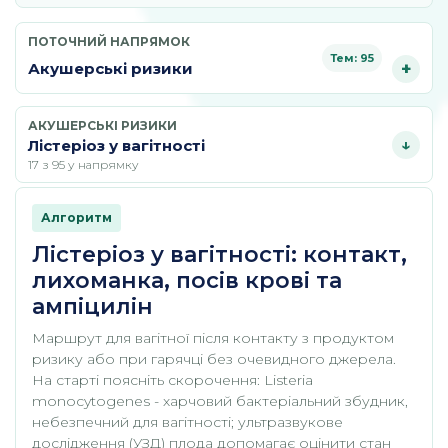
ПОТОЧНИЙ НАПРЯМОК
Тем: 95
Акушерські ризики
АКУШЕРСЬКІ РИЗИКИ
Лістеріоз у вагітності
17 з 95 у напрямку
Алгоритм
Лістеріоз у вагітності: контакт,
лихоманка, посів крові та
ампіцилін
Маршрут для вагітної після контакту з продуктом
ризику або при гарячці без очевидного джерела.
На старті поясніть скорочення: Listeria
monocytogenes - харчовий бактеріальний збудник,
небезпечний для вагітності; ультразвукове
дослідження (УЗД) плода допомагає оцінити стан