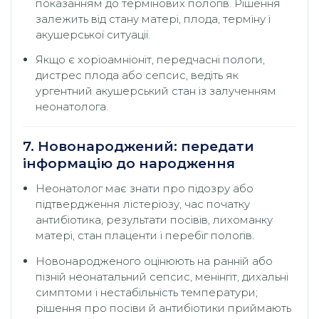
показанням до термінових пологів. Рішення
залежить від стану матері, плода, терміну і
акушерської ситуації.
Якщо є хоріоамніоніт, передчасні пологи,
дистрес плода або сепсис, ведіть як
ургентний акушерський стан із залученням
неонатолога.
7. Новонароджений: передати
інформацію до народження
Неонатолог має знати про підозру або
підтвердження лістеріозу, час початку
антибіотика, результати посівів, лихоманку
матері, стан плаценти і перебіг пологів.
Новонародженого оцінюють на ранній або
пізній неонатальний сепсис, менінгіт, дихальні
симптоми і нестабільність температури;
рішення про посіви й антибіотики приймають