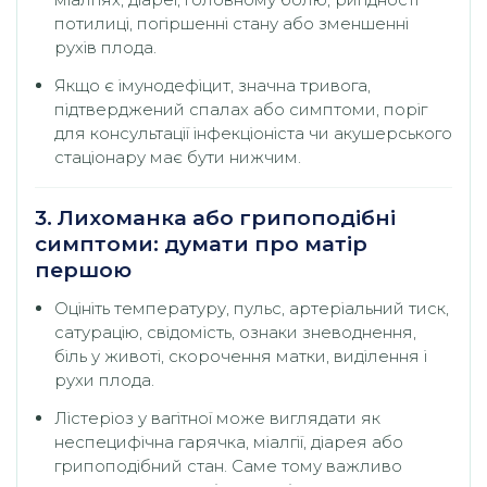
потилиці, погіршенні стану або зменшенні
рухів плода.
Якщо є імунодефіцит, значна тривога,
підтверджений спалах або симптоми, поріг
для консультації інфекціоніста чи акушерського
стаціонару має бути нижчим.
3. Лихоманка або грипоподібні
симптоми: думати про матір
першою
Оцініть температуру, пульс, артеріальний тиск,
сатурацію, свідомість, ознаки зневоднення,
біль у животі, скорочення матки, виділення і
рухи плода.
Лістеріоз у вагітної може виглядати як
неспецифічна гарячка, міалгії, діарея або
грипоподібний стан. Саме тому важливо