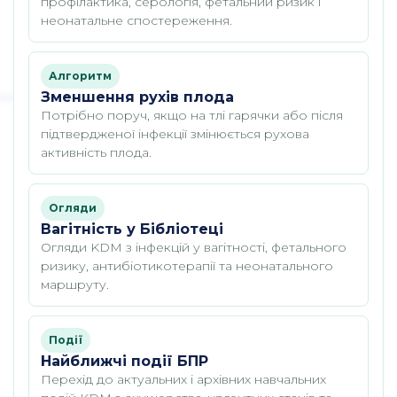
профілактика, серологія, фетальний ризик і
неонатальне спостереження.
Алгоритм
Зменшення рухів плода
Потрібно поруч, якщо на тлі гарячки або після
підтвердженої інфекції змінюється рухова
активність плода.
Огляди
Вагітність у Бібліотеці
Огляди KDM з інфекцій у вагітності, фетального
ризику, антибіотикотерапії та неонатального
маршруту.
Події
Найближчі події БПР
Перехід до актуальних і архівних навчальних