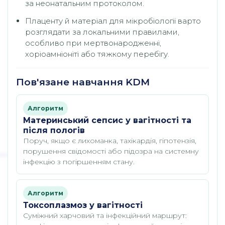
за неонатальним протоколом.
Плаценту й матеріал для мікробіології варто
розглядати за локальними правилами,
особливо при мертвонародженні,
хоріоамніоніті або тяжкому перебігу.
Пов'язане навчання KDM
Алгоритм
Материнський сепсис у вагітності та
після пологів
Поруч, якщо є лихоманка, тахікардія, гіпотензія,
порушення свідомості або підозра на системну
інфекцію з погіршенням стану.
Алгоритм
Токсоплазмоз у вагітності
Суміжний харчовий та інфекційний маршрут: