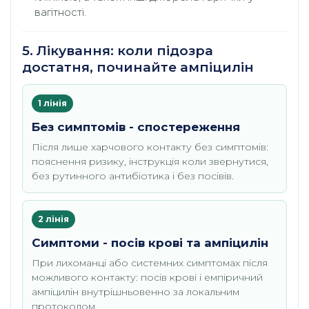
вагітності.
5. Лікування: коли підозра
достатня, починайте ампіцилін
1 лінія
Без симптомів - спостереження
Після лише харчового контакту без симптомів:
пояснення ризику, інструкція коли звернутися,
без рутинного антибіотика і без посівів.
2 лінія
Симптоми - посів крові та ампіцилін
При лихоманці або системних симптомах після
можливого контакту: посів крові і емпіричний
ампіцилін внутрішньовенно за локальним
протоколом.