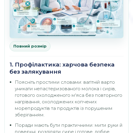
Повний розмір
1. Профілактика: харчова безпека
без залякування
Поясніть простими словами: вагітній варто
уникати непастеризованого молока і сирів,
готового охолодженого м'яса без повторного
нагрівання, охолоджених копчених
морепродуктів та продуктів із порушеним
зберіганням.
Поради мають бути практичними: мити руки й
поверхні, розділяти сире і готове, добре