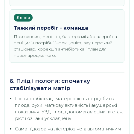
3 лінія
Тяжкий перебіг - команда
При сепсисі, менінгіті, бактеріємії або алергії на
пеніцилін потрібні інфекціоніст, акушерський
стаціонар, корекція антибіотика і план для
новонародженого.
6. Плід і пологи: спочатку
стабілізувати матір
Після стабілізації матері оцініть серцебиття
плода, рухи, маткову активність і акушерські
показання. УЗД плода допомагає оцінити стан,
ріст і ознаки ускладнень.
Сама підозра на лістеріоз не є автоматичним