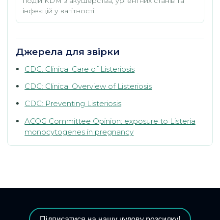
подій KDM з акушерства, ургентних станів та
інфекцій у вагітності.
Джерела для звірки
CDC: Clinical Care of Listeriosis
CDC: Clinical Overview of Listeriosis
CDC: Preventing Listeriosis
ACOG Committee Opinion: exposure to Listeria
monocytogenes in pregnancy
Підписатися на нашу чудову розсилку!