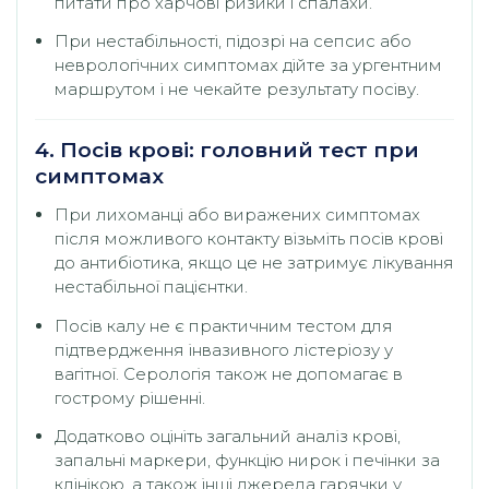
питати про харчові ризики і спалахи.
При нестабільності, підозрі на сепсис або
неврологічних симптомах дійте за ургентним
маршрутом і не чекайте результату посіву.
4. Посів крові: головний тест при
симптомах
При лихоманці або виражених симптомах
після можливого контакту візьміть посів крові
до антибіотика, якщо це не затримує лікування
нестабільної пацієнтки.
Посів калу не є практичним тестом для
підтвердження інвазивного лістеріозу у
вагітної. Серологія також не допомагає в
гострому рішенні.
Додатково оцініть загальний аналіз крові,
запальні маркери, функцію нирок і печінки за
клінікою, а також інші джерела гарячки у