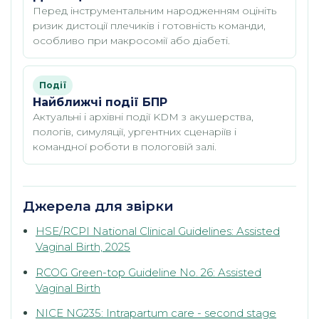
Перед інструментальним народженням оцініть
ризик дистоції плечиків і готовність команди,
особливо при макросомії або діабеті.
Події
Найближчі події БПР
Актуальні і архівні події KDM з акушерства,
пологів, симуляції, ургентних сценаріїв і
командної роботи в пологовій залі.
Джерела для звірки
HSE/RCPI National Clinical Guidelines: Assisted
Vaginal Birth, 2025
RCOG Green-top Guideline No. 26: Assisted
Vaginal Birth
NICE NG235: Intrapartum care - second stage