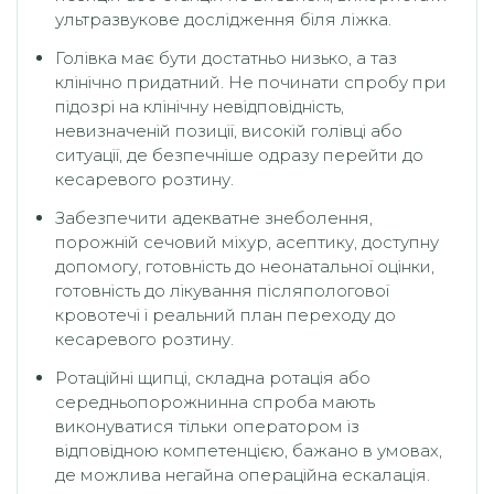
ультразвукове дослідження біля ліжка.
Голівка має бути достатньо низько, а таз
клінічно придатний. Не починати спробу при
підозрі на клінічну невідповідність,
невизначеній позиції, високій голівці або
ситуації, де безпечніше одразу перейти до
кесаревого розтину.
Забезпечити адекватне знеболення,
порожній сечовий міхур, асептику, доступну
допомогу, готовність до неонатальної оцінки,
готовність до лікування післяпологової
кровотечі і реальний план переходу до
кесаревого розтину.
Ротаційні щипці, складна ротація або
середньопорожнинна спроба мають
виконуватися тільки оператором із
відповідною компетенцією, бажано в умовах,
де можлива негайна операційна ескалація.