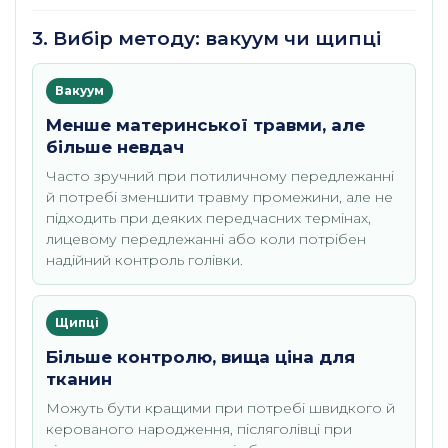
3. Вибір методу: вакуум чи щипці
Вакуум
Менше материнської травми, але
більше невдач
Часто зручний при потиличному передлежанні
й потребі зменшити травму промежини, але не
підходить при деяких передчасних термінах,
лицевому передлежанні або коли потрібен
надійний контроль голівки.
Щипці
Більше контролю, вища ціна для
тканин
Можуть бути кращими при потребі швидкого й
керованого народження, післяголівці при