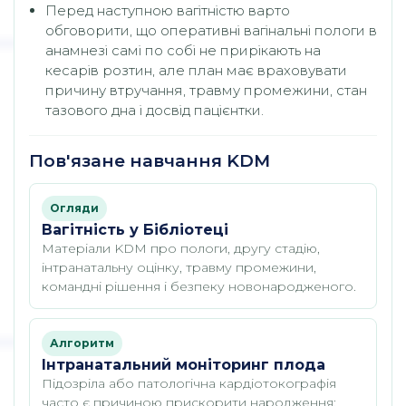
Перед наступною вагітністю варто
обговорити, що оперативні вагінальні пологи в
анамнезі самі по собі не прирікають на
кесарів розтин, але план має враховувати
причину втручання, травму промежини, стан
тазового дна і досвід пацієнтки.
Пов'язане навчання KDM
Огляди
Вагітність у Бібліотеці
Матеріали KDM про пологи, другу стадію,
інтранатальну оцінку, травму промежини,
командні рішення і безпеку новонародженого.
Алгоритм
Інтранатальний моніторинг плода
Підозріла або патологічна кардіотокографія
часто є причиною прискорити народження;