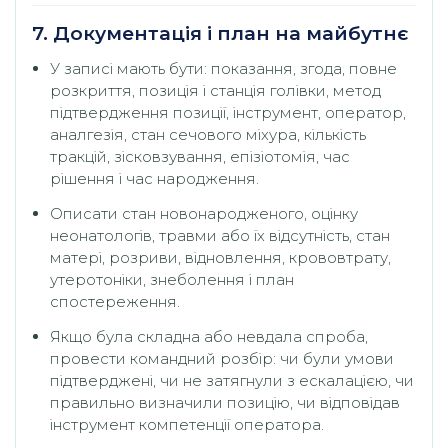
7. Документація і план на майбутнє
У записі мають бути: показання, згода, повне
розкриття, позиція і станція голівки, метод
підтвердження позиції, інструмент, оператор,
аналгезія, стан сечового міхура, кількість
тракцій, зісковзування, епізіотомія, час
рішення і час народження.
Описати стан новонародженого, оцінку
неонатологів, травми або їх відсутність, стан
матері, розриви, відновлення, крововтрату,
утеротоніки, знеболення і план
спостереження.
Якщо була складна або невдала спроба,
провести командний розбір: чи були умови
підтверджені, чи не затягнули з ескалацією, чи
правильно визначили позицію, чи відповідав
інструмент компетенції оператора.