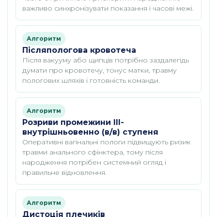
важливо синхронізувати показання і часові межі.
Алгоритм
Післяпологова кровотеча
Після вакууму або щипців потрібно заздалегідь
думати про кровотечу, тонус матки, травму
пологових шляхів і готовність команди.
Алгоритм
Розриви промежини III-
внутрішньовенно (в/в) ступеня
Оперативні вагінальні пологи підвищують ризик
травми анального сфінктера, тому після
народження потрібен системний огляд і
правильне відновлення.
Алгоритм
Дистоція плечиків