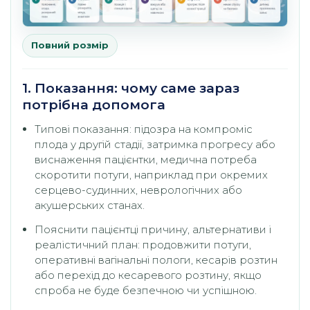
Повний розмір
1. Показання: чому саме зараз
потрібна допомога
Типові показання: підозра на компроміс
плода у другій стадії, затримка прогресу або
виснаження пацієнтки, медична потреба
скоротити потуги, наприклад при окремих
серцево-судинних, неврологічних або
акушерських станах.
Пояснити пацієнтці причину, альтернативи і
реалістичний план: продовжити потуги,
оперативні вагінальні пологи, кесарів розтин
або перехід до кесаревого розтину, якщо
спроба не буде безпечною чи успішною.