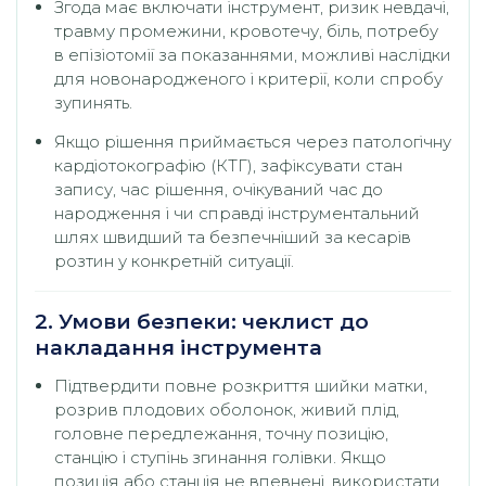
Згода має включати інструмент, ризик невдачі,
травму промежини, кровотечу, біль, потребу
в епізіотомії за показаннями, можливі наслідки
для новонародженого і критерії, коли спробу
зупинять.
Якщо рішення приймається через патологічну
кардіотокографію (КТГ), зафіксувати стан
запису, час рішення, очікуваний час до
народження і чи справді інструментальний
шлях швидший та безпечніший за кесарів
розтин у конкретній ситуації.
2. Умови безпеки: чеклист до
накладання інструмента
Підтвердити повне розкриття шийки матки,
розрив плодових оболонок, живий плід,
головне передлежання, точну позицію,
станцію і ступінь згинання голівки. Якщо
позиція або станція не впевнені, використати