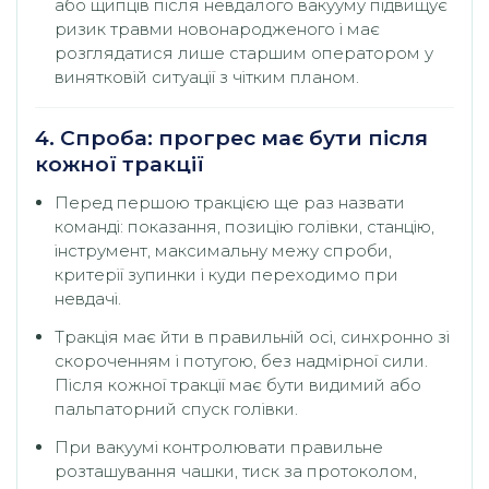
або щипців після невдалого вакууму підвищує
ризик травми новонародженого і має
розглядатися лише старшим оператором у
винятковій ситуації з чітким планом.
4. Спроба: прогрес має бути після
кожної тракції
Перед першою тракцією ще раз назвати
команді: показання, позицію голівки, станцію,
інструмент, максимальну межу спроби,
критерії зупинки і куди переходимо при
невдачі.
Тракція має йти в правильній осі, синхронно зі
скороченням і потугою, без надмірної сили.
Після кожної тракції має бути видимий або
пальпаторний спуск голівки.
При вакуумі контролювати правильне
розташування чашки, тиск за протоколом,