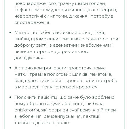
новонародженого, травму шкіри голови,
кефалогематому, крововилив під апоневроз,
неврологічні симптоми, дихання і потребу в
спостереженні.
Матері потрібен системний огляд піхви,
шийки, промежини і анального сфінктера при
доброму світлі, з адекватним знеболенням і
низьким порогом до ректального
дослідження.
Активно контролювати кровотечу: тонус
матки, травма пологових шляхів, гематома,
біль, пульс, тиск, обсяг крововтрати і потреба
в маршруті післяпологової кровотечі.
Пояснити пацієнтці, що саме було зроблено,
чому обрали вакуум або щипці, чи була
епізіотомія, які розриви знайдено, який план
знеболення, сечовипускання, лактації,
тазового дна і контролю.