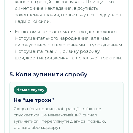
кількість тракцій і зісковзувань. При щипцях -
симетричне накладання, відсутність
захоплення тканин, правильну вісь і відсутність
надмірної сили.
Епізіотомія не є автоматичною для кожного
інструментального народження, але має
виконуватися за показаннями і з урахуванням
інструмента, тканин, ризику розриву,
швидкості народження та локальної практики.
5. Коли зупинити спробу
Немає спуску
Не “ще трохи”
Якщо після правильної тракції голівка не
спускається, це найважливіший сигнал
зупинитися і переглянути діагноз, позицію,
станцію або маршрут.