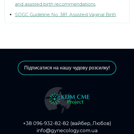
and assisted birth recommendations
SOGC Guideline No. 381: Assisted Vaginal Birth
Підписатися на нашу чудову розсилку!
+38 096-932-82-82 (вайбер, Любов)
info@gynecology.com.ua