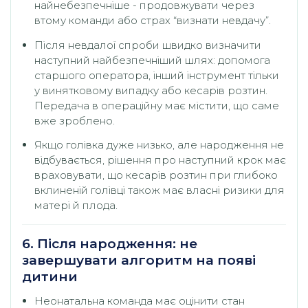
найнебезпечніше - продовжувати через
втому команди або страх “визнати невдачу”.
Після невдалої спроби швидко визначити
наступний найбезпечніший шлях: допомога
старшого оператора, інший інструмент тільки
у винятковому випадку або кесарів розтин.
Передача в операційну має містити, що саме
вже зроблено.
Якщо голівка дуже низько, але народження не
відбувається, рішення про наступний крок має
враховувати, що кесарів розтин при глибоко
вклиненій голівці також має власні ризики для
матері й плода.
6. Після народження: не
завершувати алгоритм на появі
дитини
Неонатальна команда має оцінити стан