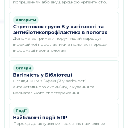
погіршенням або акушерською ургентністю.
Алгоритм
Стрептокок групи B у вагітності та
антибіотикопрофілактика в пологах
Допомагає тримати поруч інший маршрут
інфекційної профілактики в пологах і передачі
інформації неонатологам.
Огляди
Вагітність у Бібліотеці
Огляди KDM з інфекцій у вагітності,
антенатального скринінгу, лікування та
неонатального спостереження.
Події
Найближчі події БПР
Перехід до актуальних і архівних навчальних