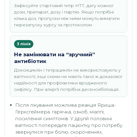
Зафіксуйте стартовий титр НТТ, дату кожної
дози, препарат, дозу і партію. Якщо потрібні
кілька доз, пропуски між ними можуть вимагати
перезапуску курсу за протоколом.
3 лінія
Не замінювати на “зручний”
антибіотик
Доксициклін і тетрациклін не використовують у
вагітності; інші схеми не мають такої ж доказової
надійності для профілактики вродженого
сифілісу. При алергії потрібна десенсибілізація.
Після лікування можлива реакція Яриша-
Герксгеймера: гарячка, озноб, міалгії,
посилення симптомів. У другій половині
вагітності попередьте пацієнтку про потребу
звернутися при болю, скороченнях,