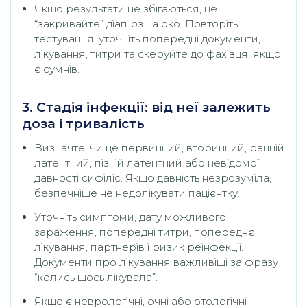
Якщо результати не збігаються, не
“закривайте” діагноз на око. Повторіть
тестування, уточніть попередні документи,
лікування, титри та скеруйте до фахівця, якщо
є сумнів.
3. Стадія інфекції: від неї залежить
доза і тривалість
Визначте, чи це первинний, вторинний, ранній
латентний, пізній латентний або невідомої
давності сифіліс. Якщо давність незрозуміла,
безпечніше не недолікувати пацієнтку.
Уточніть симптоми, дату можливого
зараження, попередні титри, попереднє
лікування, партнерів і ризик реінфекції.
Документи про лікування важливіші за фразу
“колись щось лікувала”.
Якщо є неврологічні, очні або отологічні