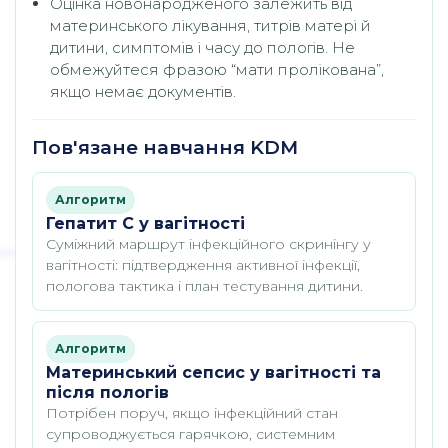
Оцінка новонародженого залежить від
материнського лікування, титрів матері й
дитини, симптомів і часу до пологів. Не
обмежуйтеся фразою “мати пролікована”,
якщо немає документів.
Пов'язане навчання KDM
Алгоритм
Гепатит C у вагітності
Суміжний маршрут інфекційного скринінгу у
вагітності: підтвердження активної інфекції,
пологова тактика і план тестування дитини.
Алгоритм
Материнський сепсис у вагітності та
після пологів
Потрібен поруч, якщо інфекційний стан
супроводжується гарячкою, системним