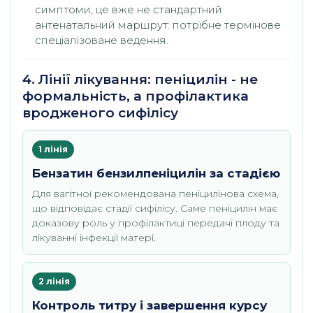
симптоми, це вже не стандартний
антенатальний маршрут: потрібне термінове
спеціалізоване ведення.
4. Лінії лікування: пеніцилін - не
формальність, а профілактика
вродженого сифілісу
1 лінія
Бензатин бензилпеніцилін за стадією
Для вагітної рекомендована пеніцилінова схема,
що відповідає стадії сифілісу. Саме пеніцилін має
доказову роль у профілактиці передачі плоду та
лікуванні інфекції матері.
2 лінія
Контроль титру і завершення курсу