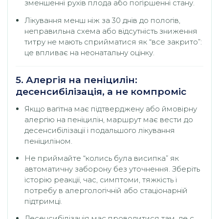
зменшенні рухів плода або погіршенні стану.
Лікування менш ніж за 30 днів до пологів,
неправильна схема або відсутність зниження
титру не мають сприйматися як “все закрито”:
це впливає на неонатальну оцінку.
5. Алергія на пеніцилін:
десенсибілізація, а не компроміс
Якщо вагітна має підтверджену або ймовірну
алергію на пеніцилін, маршрут має вести до
десенсибілізації і подальшого лікування
пеніциліном.
Не приймайте “колись була висипка” як
автоматичну заборону без уточнення. Зберіть
історію реакції, час, симптоми, тяжкість і
потребу в алергологічній або стаціонарній
підтримці.
Десенсибілізація має проводитися там, де є