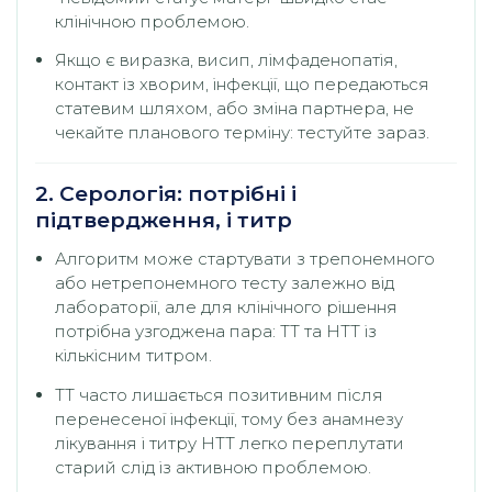
клінічною проблемою.
Якщо є виразка, висип, лімфаденопатія,
контакт із хворим, інфекції, що передаються
статевим шляхом, або зміна партнера, не
чекайте планового терміну: тестуйте зараз.
2. Серологія: потрібні і
підтвердження, і титр
Алгоритм може стартувати з трепонемного
або нетрепонемного тесту залежно від
лабораторії, але для клінічного рішення
потрібна узгоджена пара: ТТ та НТТ із
кількісним титром.
ТТ часто лишається позитивним після
перенесеної інфекції, тому без анамнезу
лікування і титру НТТ легко переплутати
старий слід із активною проблемою.