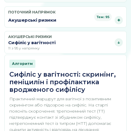
ПОТОЧНИЙ НАПРЯМОК
Тем: 95
Акушерські ризики
АКУШЕРСЬКІ РИЗИКИ
Сифіліс у вагітності
11 з 95 у напрямку
Алгоритм
Сифіліс у вагітності: скринінг,
пеніцилін і профілактика
вродженого сифілісу
Практичний маршрут для вагітної з позитивним
скринінгом або підозрою на сифіліс. На старті
поясніть скорочення: трепонемний тест (ТТ)
підтверджує контакт зі збудником сифілісу,
нетрепонемний тест із титром (НТТ) допомагає
оцінити активність і відповідь на лікування;