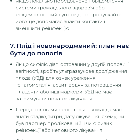
Якщо локально передбачене повідомлення
системи громадського здоров'я або
епідеміологічний супровід, не пропускайте
його: це допомагає знайти контакти і
зменшити реінфекцію.
7. Плід і новонароджений: план має
бути до пологів
Якщо сифіліс діагностований у другій половині
вагітності, зробіть ультразвукове дослідження
плода (УЗД) для ознак ураження:
гепатомегалія, асцит, водянка, потовщення
плаценти або інші маркери. УЗД не має
затримувати початок лікування.
Перед пологами неонатальна команда має
знати стадію, титри, дату лікування, схему, чи
був партнер пролікований, і чи є ризик
реінфекції або неповного лікування.