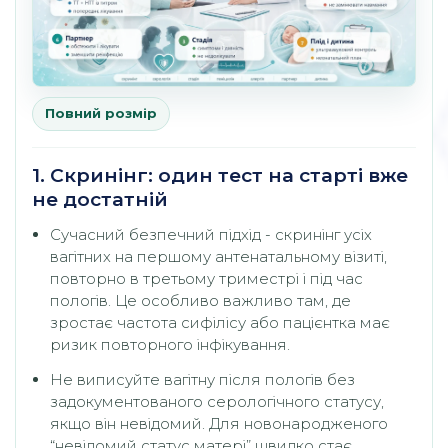
Повний розмір
1. Скринінг: один тест на старті вже
не достатній
Сучасний безпечний підхід - скринінг усіх
вагітних на першому антенатальному візиті,
повторно в третьому триместрі і під час
пологів. Це особливо важливо там, де
зростає частота сифілісу або пацієнтка має
ризик повторного інфікування.
Не виписуйте вагітну після пологів без
задокументованого серологічного статусу,
якщо він невідомий. Для новонародженого
“невідомий статус матері” швидко стає