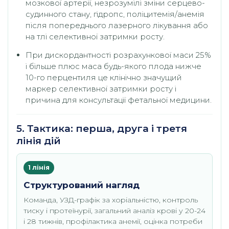
мозкової артерії, незрозумілі зміни серцево-
судинного стану, гідропс, поліцитемія/анемія
після попереднього лазерного лікування або
на тлі селективної затримки росту.
При дискордантності розрахункової маси 25%
і більше плюс маса будь-якого плода нижче
10-го перцентиля це клінічно значущий
маркер селективної затримки росту і
причина для консультації фетальної медицини.
5. Тактика: перша, друга і третя
лінія дій
1 лінія
Структурований нагляд
Команда, УЗД-графік за хоріальністю, контроль
тиску і протеїнурії, загальний аналіз крові у 20-24
і 28 тижнів, профілактика анемії, оцінка потреби