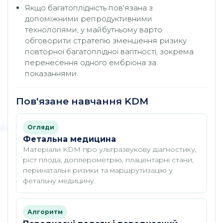
Якщо багатоплідність пов'язана з
допоміжними репродуктивними
технологіями, у майбутньому варто
обговорити стратегію зменшення ризику
повторної багатоплідної вагітності, зокрема
перенесення одного ембріона за
показаннями.
Пов'язане навчання KDM
Огляди
Фетальна медицина
Матеріали KDM про ультразвукову діагностику,
ріст плода, доплерометрію, плацентарні стани,
перинатальні ризики та маршрутизацію у
фетальну медицину.
Алгоритм