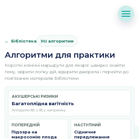
Бібліотека
Усі алгоритми
Алгоритми для практики
Короткі клінічні маршрути для лікаря: швидко знайти
тему, звірити логіку дій, відкрити джерела і перейти до
пов'язаних матеріалів Бібліотеки.
АКУШЕРСЬКІ РИЗИКИ
Багатоплідна вагітність
Алгоритм 85 з 95 у напрямку
ПОПЕРЕДНІЙ
НАСТУПНИЙ
Підозра на
Сідничне
макросомію плода
передлежання