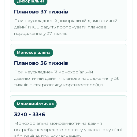
Дихоріальна
Планово 37 тижнів
При неускладненій дихоріальній діамніотичній
двійні NICE радить пропонувати планове
народження у 37 тижнів.
Монохоріальна
Планово 36 тижнів
При неускладненій монохоріальній
діамніотичній двійні - планове народження у 36
тижнів після розгляду кортикостероїдів.
Моноамніотична
32+0 - 33+6
Монохоріальна моноамніотична двійня
потребує кесаревого розтину у вказаному вікні
або раніше при ускладненнях.