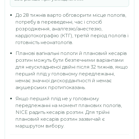
До 28 тижнів варто обговорити місце пологів,
потребу в переведенні, час і спосіб
розродження, аналгезію/анестезію,
кардіотокографію (КТГ), третій період пологів і
готовність неонатологів.
Планові вагінальні пологи й плановий кесарів
розтин можуть бути безпечними варіантами
для неускладненої двійні після 32 тижнів, якщо
перший плід у головному передлежанні,
немає значної дискордантності й немає
акушерських протипоказань.
Якщо перший плід не у головному
передлежанні на момент планових пологів,
NICE радить кесарів розтин. Для трійні
плановий кесарів розтин зазвичай є
маршрутом вибору.