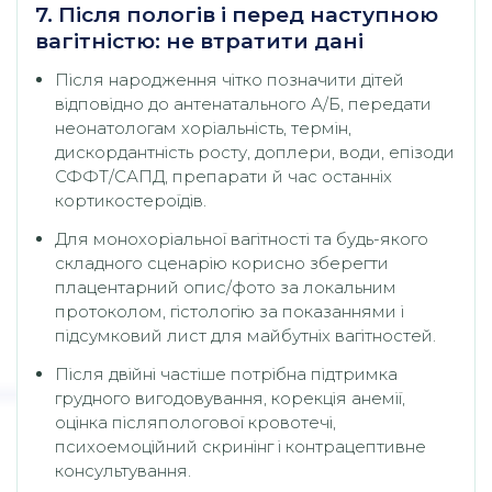
7. Після пологів і перед наступною
вагітністю: не втратити дані
Після народження чітко позначити дітей
відповідно до антенатального А/Б, передати
неонатологам хоріальність, термін,
дискордантність росту, доплери, води, епізоди
СФФТ/САПД, препарати й час останніх
кортикостероїдів.
Для монохоріальної вагітності та будь-якого
складного сценарію корисно зберегти
плацентарний опис/фото за локальним
протоколом, гістологію за показаннями і
підсумковий лист для майбутніх вагітностей.
Після двійні частіше потрібна підтримка
грудного вигодовування, корекція анемії,
оцінка післяпологової кровотечі,
психоемоційний скринінг і контрацептивне
консультування.