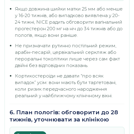
Якщо довжина шийки матки 25 мм або менше
у 16-20 тижнів, або випадково виявлена у 20-
24 тижні, NICE радить обговорити вагінальний
прогестерон 200 мг на ніч до 34 тижнів або до
пологів, якщо вони раніше.
Не призначати рутинно постільний режим,
арабін-песарій, цервікальний серкляж або
пероральні токолітики лише через сам факт
двійні без відповідних показань.
Кортикостероїди не давати “про всяк
випадок” усім: вони мають бути таргетовані,
коли ризик передчасного народження
реальний у найближчому клінічному вікні.
6. План пологів: обговорити до 28
тижнів, уточнювати за клінікою