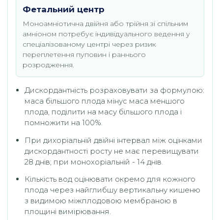
Фетальний центр
Моноамніотична двійня або трійня зі спільним
амніоном потребує індивідуального ведення у
спеціалізованому центрі через ризик
переплетення пуповин і раннього
розродження.
Дискордантність розраховувати за формулою:
маса більшого плода мінус маса меншого
плода, поділити на масу більшого плода і
помножити на 100%.
При дихоріальній двійні інтервал між оцінками
дискордантності росту не має перевищувати
28 днів; при монохоріальній - 14 днів.
Кількість вод оцінювати окремо для кожного
плода через найглибшу вертикальну кишеню
з видимою міжплодовою мембраною в
площині вимірювання.