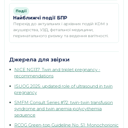
Події
Найближчі події БПР
Перехід до актуальних і архівних подій KDM з
акушерства, УЗД, фетальної медицини,
перинатального ризику та ведення вагітності.
Джерела для звірки
NICE NG137: Twin and triplet pregnancy -
recommendations
ISUOG 2025: updated role of ultrasound in twin
pregnancy
SMFM Consult Series #72: twin-twin transfusion
syndrome and twin anemia-polycythemia
sequence
RCOG Green-top Guideline No. 51: Monochorionic