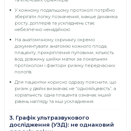
У кожному подальшому протоколі потрібно
зберігати логіку позначення, інакше динаміка
росту, доплерів та ускладнень стає
небезпечно ненадійною.
На анатомічному скринінгу окремо
документувати анатомію кожного плода,
плаценту, прикріплення пуповини, кількість
вод, довжину шийки матки за локальним
протоколом і фактори ризику передчасних
пологів.
Для пацієнтки корисно одразу пояснити, що
ризик у двійні визначає не “однояйцевість”, а
хоріальність: одна плацента означає інший
рівень нагляду та інші ускладнення.
3. Графік ультразвукового
дослідження (УЗД): не однаковий