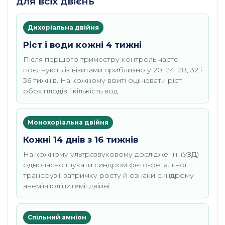
для всіх двієнь
Дихоріальна двійня
Ріст і води кожні 4 тижні
Після першого триместру контроль часто
поєднують із візитами приблизно у 20, 24, 28, 32 і
36 тижнів. На кожному візиті оцінювати ріст
обох плодів і кількість вод.
Монохоріальна двійня
Кожні 14 днів з 16 тижнів
На кожному ультразвуковому дослідженні (УЗД)
одночасно шукати синдром фето-фетальної
трансфузії, затримку росту й ознаки синдрому
анемії-поліцитемії двійні.
Спільний амніон