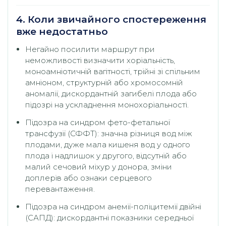
4. Коли звичайного спостереження
вже недостатньо
Негайно посилити маршрут при
неможливості визначити хоріальність,
моноамніотичній вагітності, трійні зі спільним
амніоном, структурній або хромосомній
аномалії, дискордантній загибелі плода або
підозрі на ускладнення монохоріальності.
Підозра на синдром фето-фетальної
трансфузії (СФФТ): значна різниця вод між
плодами, дуже мала кишеня вод у одного
плода і надлишок у другого, відсутній або
малий сечовий міхур у донора, зміни
доплерів або ознаки серцевого
перевантаження.
Підозра на синдром анемії-поліцитемії двійні
(САПД): дискордантні показники середньої