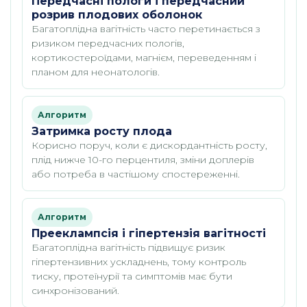
Передчасні пологи і передчасний
розрив плодових оболонок
Багатоплідна вагітність часто перетинається з
ризиком передчасних пологів,
кортикостероїдами, магнієм, переведенням і
планом для неонатологів.
Алгоритм
Затримка росту плода
Корисно поруч, коли є дискордантність росту,
плід нижче 10-го перцентиля, зміни доплерів
або потреба в частішому спостереженні.
Алгоритм
Прееклампсія і гіпертензія вагітності
Багатоплідна вагітність підвищує ризик
гіпертензивних ускладнень, тому контроль
тиску, протеїнурії та симптомів має бути
синхронізований.