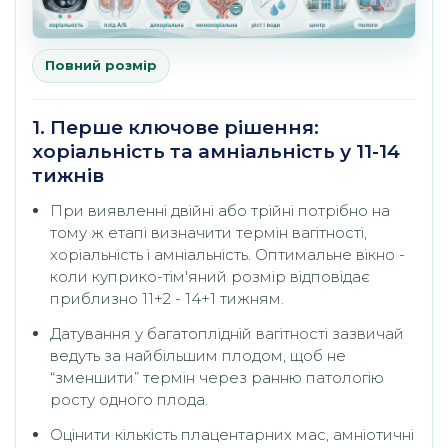
Повний розмір
1. Перше ключове рішення:
хоріальність та амніальність у 11-14
тижнів
При виявленні двійні або трійні потрібно на
тому ж етапі визначити термін вагітності,
хоріальність і амніальність. Оптимальне вікно -
коли куприко-тім'яний розмір відповідає
приблизно 11+2 - 14+1 тижням.
Датування у багатоплідній вагітності зазвичай
ведуть за найбільшим плодом, щоб не
“зменшити” термін через ранню патологію
росту одного плода.
Оцінити кількість плацентарних мас, амніотичні