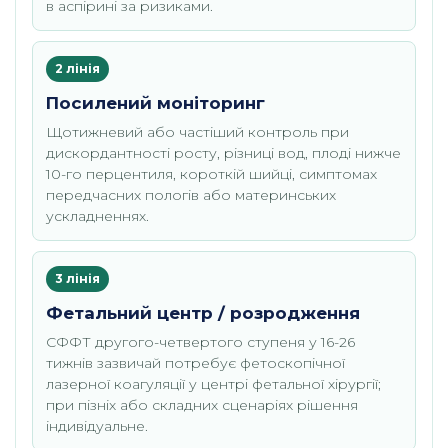
в аспірині за ризиками.
2 лінія
Посилений моніторинг
Щотижневий або частіший контроль при
дискордантності росту, різниці вод, плоді нижче
10-го перцентиля, короткій шийці, симптомах
передчасних пологів або материнських
ускладненнях.
3 лінія
Фетальний центр / розродження
СФФТ другого-четвертого ступеня у 16-26
тижнів зазвичай потребує фетоскопічної
лазерної коагуляції у центрі фетальної хірургії;
при пізніх або складних сценаріях рішення
індивідуальне.