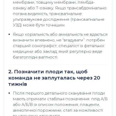
мембрани, товщину мембрани, лямбда-
ознаку або T-ознаку. Якщо трансабдомінально
погана видимість, трансвагінальне
ультразвукове дослідження (трансвагінальне
УЗД) може бути точнішим.
Якщо хоріальність або амніальність не вдається
визначити впевнено, не “вгадувати”: потрібен
старший сонографіст, спеціаліст із фетальної
медицини або заклад, який регулярно веде
багатоплідні вагітності.
2. Позначити плоди так, щоб
команда не заплуталась через 20
тижнів
Після першого детального сканування плоди
мають отримати стабільні позначення: плід А/Б
або А/Б/В із описом положення, плаценти,
амніотичної порожнини, статі за можливості
та ключових орієнтирів.